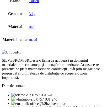
Brand
Tolsen
Greutate
3 kg
Material
otel
Material maner
metal
SILVESROM SRL este o firma ce activează în domeniul
materialelor de construcții și amenajărilor interioare. Aceasta este
prezentă pe piața materialelor de construcții , atât prin magazinele
proprii cât și prin rețeaua de distribuție ce acoperă o zona
importantă.
Date de contact
0757 031 240
0757 031 240
office@b2b.silvesrom.ro