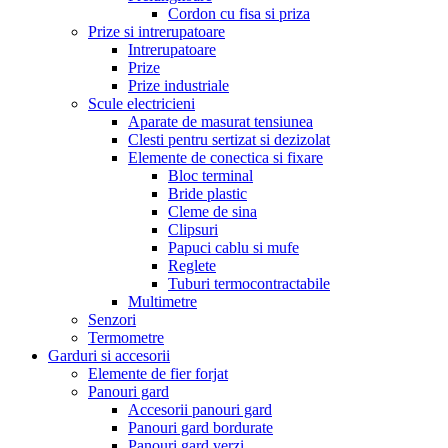
Cordon cu fisa si priza
Prize si intrerupatoare
Intrerupatoare
Prize
Prize industriale
Scule electricieni
Aparate de masurat tensiunea
Clesti pentru sertizat si dezizolat
Elemente de conectica si fixare
Bloc terminal
Bride plastic
Cleme de sina
Clipsuri
Papuci cablu si mufe
Reglete
Tuburi termocontractabile
Multimetre
Senzori
Termometre
Garduri si accesorii
Elemente de fier forjat
Panouri gard
Accesorii panouri gard
Panouri gard bordurate
Panouri gard verzi