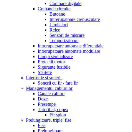
Contoare digitale
Comanda circuite
Butoane
Intrerupatoare crepusculare
Limitatori
Relee
Senzori de miscare
Temporizatoare
Intrerupatoare automate diferentiale
Intrerupatoare automate modulare
Lampi semnalizare
Protectii motor
Sigurante fuzibile
Startere
Interfonie si sonerii
Sonerii cu fir / fara fir
Managementul cablurilor
Canale cabluri
Doze
Presetupe
Tub riflat, copex
Fir spion
Prelungitoare, triple, fise
Fise
Prelungitoare