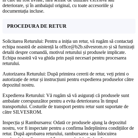
deteriorare, și în ambalajul original, cu toate accesoriile și
documentația incluse.
PROCEDURA DE RETUR
Solicitarea Returului: Pentru a iniția un retur, vă rugăm să contactați
echipa noastră de asistență la office@b2b.silvesrom.ro și să furnizați
detalii despre comandă, motivul returului și produsele implicate.
Echipa noastră vă va ghida prin pașii necesari pentru procesarea
returului.
Autorizarea Returului: După primirea cererii de retur, veți primi o
autorizație de retur și instrucțiuni pentru expedierea produselor către
depozitul nostru.
Expedierea Returului: Vă rugăm să vă asigurați că produsele sunt
ambalate corespunzător pentru a evita deteriorarea în timpul
transportului. Costurile de transport pentru retur sunt suportate de
către SILVESROM.
Inspecția și Rambursarea: Odată ce produsele ajung la depozitul
nostru, vor fi inspectate pentru a confirma îndeplinirea condițiilor de
retur. După aprobarea returului, rambursarea sau înlocuirea