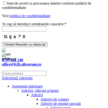
Sunt de acord cu procesarea datelor conform politicii de
confidentialitate
Vezi
politica de confidentialitate
Te rog să introduci următoarele caractere:
*
Company
Trimite! Revenim cu oferta ta!
Name
*
0757 031 240
office@b2b.silvesrom.ro
Selectează categoria
Amenajari interioare
Adezivi, siliconi si benzi
Adezivi
Adezivi de contact
Adezivi de montaj speciali
Adezivi tapet