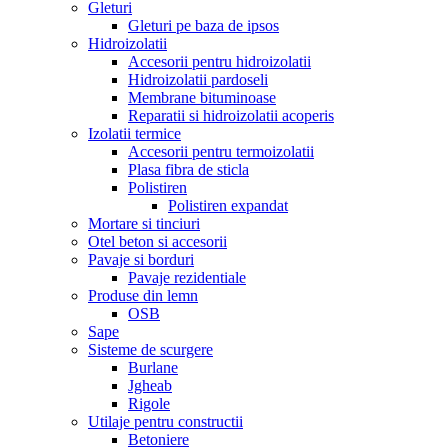
Gleturi
Gleturi pe baza de ipsos
Hidroizolatii
Accesorii pentru hidroizolatii
Hidroizolatii pardoseli
Membrane bituminoase
Reparatii si hidroizolatii acoperis
Izolatii termice
Accesorii pentru termoizolatii
Plasa fibra de sticla
Polistiren
Polistiren expandat
Mortare si tinciuri
Otel beton si accesorii
Pavaje si borduri
Pavaje rezidentiale
Produse din lemn
OSB
Sape
Sisteme de scurgere
Burlane
Jgheab
Rigole
Utilaje pentru constructii
Betoniere