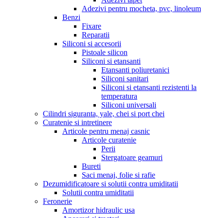
Adezivi pentru mocheta, pvc, linoleum
Benzi
Fixare
Reparatii
Siliconi si accesorii
Pistoale silicon
Siliconi si etansanti
Etansanti poliuretanici
Siliconi sanitari
Siliconi si etansanti rezistenti la
temperatura
Siliconi universali
Cilindri siguranta, yale, chei si port chei
Curatenie si intretinere
Articole pentru menaj casnic
Articole curatenie
Perii
Stergatoare geamuri
Bureti
Saci menaj, folie si rafie
Dezumidificatoare si solutii contra umiditatii
Solutii contra umiditatii
Feronerie
Amortizor hidraulic usa