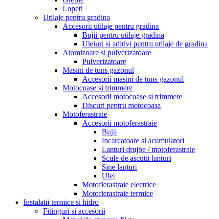
Lopeti
Utilaje pentru gradina
Accesorii utilaje pentru gradina
Bujii pentru utilaje gradina
Uleiuri si aditivi pentru utilaje de gradina
Atomizoare si pulverizatoare
Pulverizatoare
Masini de tuns gazonul
Accesorii masini de tuns gazonul
Motocoase si trimmere
Accesorii motocoase si trimmere
Discuri pentru motocoasa
Motoferastraie
Accesorii motoferastraie
Bujii
Incarcatoare si acumulatori
Lanturi drujbe / motoferastraie
Scule de ascutit lanturi
Sine lanturi
Ulei
Motofierastraie electrice
Motofierastraie termice
Instalatii termice si hidro
Fitinguri si accesorii