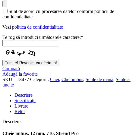
Sunt de acord cu procesarea datelor conform politicii de
confidentialitate
Vezi
politica de confidentialitate
Te rog să introduci următoarele caractere:
*
Contact
Trimite! Revenim cu oferta ta!
Email
*
Compară
Adaugă la favorite
SKU:
118477
Categorii:
Chei
,
Chei imbus
,
Scule de mana
,
Scule si
unelte
Descriere
Specificații
Livrare
Retur
Descriere
Cheie imbus, 12 mm, 710, Strend Pro