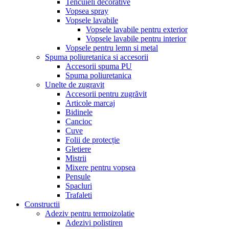
Tencuieli decorative
Vopsea spray
Vopsele lavabile
Vopsele lavabile pentru exterior
Vopsele lavabile pentru interior
Vopsele pentru lemn si metal
Spuma poliuretanica si accesorii
Accesorii spuma PU
Spuma poliuretanica
Unelte de zugravit
Accesorii pentru zugrăvit
Articole marcaj
Bidinele
Cancioc
Cuve
Folii de protecție
Gletiere
Mistrii
Mixere pentru vopsea
Pensule
Spacluri
Trafaleti
Constructii
Adeziv pentru termoizolatie
Adezivi polistiren