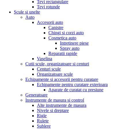
Tevi rectangulare
Tevi rotunde
Scule si unelte
Auto
Accesorii auto
Canistre
Chingi si corzi auto
Cosmetica auto
Intretinere piese
Spray auto
Reparatii rapide
Vaselina
Cutii scule, organizatoare si centuri
Centuri scule
Organizatoare scule
Echipamente si accesorii pentru curatare
Echipamente pentru curatare exterioara
Aparate de curatat cu presiune
Generatoare
Instrumente de masura si control
Alte instrumente de masura
Nivele si dreptare
Rigle
Rulete
Sublere