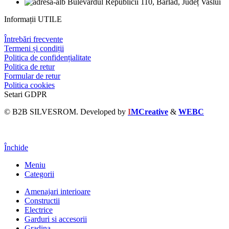
Bulevardul Republicii 110, Bârlad, Județ Vaslui
Informații UTILE
Întrebări frecvente
Termeni și condiții
Politica de confidențialitate
Politica de retur
Formular de retur
Politica cookies
Setari GDPR
© B2B SILVESROM. Developed by
I
MCreative
&
WEBC
Închide
Meniu
Categorii
Amenajari interioare
Constructii
Electrice
Garduri si accesorii
Gradina