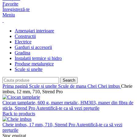
Favorite
Înregistreză-te
Meniu
Amenajari interioare
Constructii
Electrice
Garduri si accesorii
Gradina
Instalatii termice si hidro
Produse metalurgice
Scule si unelte
Search
Prima pagină
Scule si unelte
Scule de mana
Chei
Chei imbus
Cheie
imbus, 12 mm, 710, Strend Pro
Ciocan tamplarie, 600 g, maner metalic, HM303, maner din fibra de
sticla, Strend Pro
Autentifică-te ca să vezi prețurile
Back to products
Cheie imbus, 17 mm, 710, Strend Pro
Autentifică-te ca să vezi
prețurile
Stoc epuizat