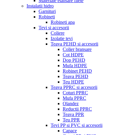
Materiale etansare filete
Instalatii hidro
Garnituri
Robineti
Robineti apa
Tevi si accesorii
Coliere
Izolatie tevi
Teava PEHD si accesorii
Colier bransare
Cot HDPE
Dop PEHD
Mufa HDPE
Robinet PEHD
Teava PEHD
Teu HDPE
Teava PPRC si accesorii
Coturi PPRC
Mufa PPRC
Olandez
Reductii PPRC
Teava PPR
Teu PPR
Tevi PP si PVC si accesorii
Capace