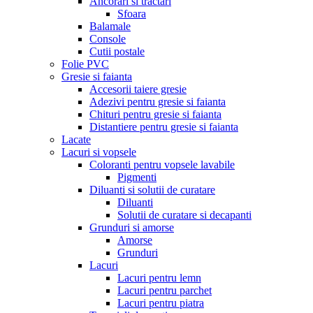
Ancorari si tractari
Sfoara
Balamale
Console
Cutii postale
Folie PVC
Gresie si faianta
Accesorii taiere gresie
Adezivi pentru gresie si faianta
Chituri pentru gresie si faianta
Distantiere pentru gresie si faianta
Lacate
Lacuri si vopsele
Coloranti pentru vopsele lavabile
Pigmenti
Diluanti si solutii de curatare
Diluanti
Solutii de curatare si decapanti
Grunduri si amorse
Amorse
Grunduri
Lacuri
Lacuri pentru lemn
Lacuri pentru parchet
Lacuri pentru piatra