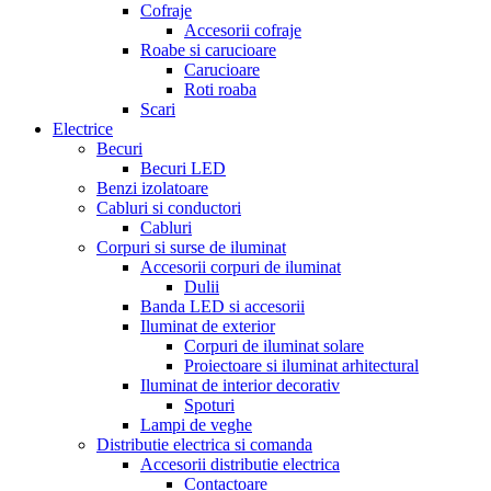
Cofraje
Accesorii cofraje
Roabe si carucioare
Carucioare
Roti roaba
Scari
Electrice
Becuri
Becuri LED
Benzi izolatoare
Cabluri si conductori
Cabluri
Corpuri si surse de iluminat
Accesorii corpuri de iluminat
Dulii
Banda LED si accesorii
Iluminat de exterior
Corpuri de iluminat solare
Proiectoare si iluminat arhitectural
Iluminat de interior decorativ
Spoturi
Lampi de veghe
Distributie electrica si comanda
Accesorii distributie electrica
Contactoare