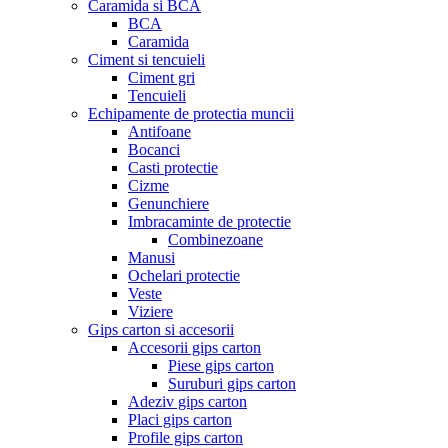
Caramida si BCA
BCA
Caramida
Ciment si tencuieli
Ciment gri
Tencuieli
Echipamente de protectia muncii
Antifoane
Bocanci
Casti protectie
Cizme
Genunchiere
Imbracaminte de protectie
Combinezoane
Manusi
Ochelari protectie
Veste
Viziere
Gips carton si accesorii
Accesorii gips carton
Piese gips carton
Suruburi gips carton
Adeziv gips carton
Placi gips carton
Profile gips carton