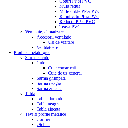
Coturi PP si PVC
Mufa redus
Mufe duble PP si PVC
Ramificatii PP si PVC
Reductii PP si PVC
Teava PVC
Ventilatie, climatizare
Accesorii ventilatie
Usi de vizitare
Ventilatoare
Produse metalurgice
Sarma si cuie
Cuie
Cuie constructii
Cuie de uz general
Sarma ghimpata
Sarma neagra
Sarma zincata
Tabla
Tabla aluminiu
Tabla neagra
Tabla zincata
Tevi si profile metalice
Cornier
Otel lat