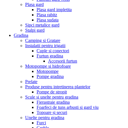
Plasa gard
Plasa gard impletita
Plasa rabitz
Plasa sudata
Sipci metalice gard
Stalpi gard
Gradina
Camping si Gratare
Instalatii pentru irigatii
Cuple si conectori
Furtun gradina
Accesorii furtun
Motopompe si hidrofoare
Motopompe
Pompe gradina
Prelate
Produse pentru intretinerea plantelor
Pompe de stropit
Scule si unelte pentru gradina
Fierastraie gradina
Foarfeci de tuns arbusti si gard viu
Topoare și securi
Unelte pentru gradina
Furci
Greble