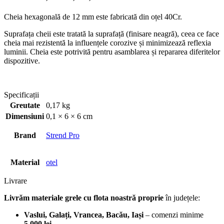
Cheia hexagonală de 12 mm este fabricată din oțel 40Cr.
Suprafața cheii este tratată la suprafață (finisare neagră), ceea ce face
cheia mai rezistentă la influențele corozive și minimizează reflexia
luminii.
Cheia este potrivită pentru asamblarea și repararea diferitelor
dispozitive.
Specificații
Greutate
0,17 kg
Dimensiuni
0,1 × 6 × 6 cm
Brand
Strend Pro
Material
otel
Livrare
Livrăm materiale grele cu flota noastră proprie
în județele:
Vaslui, Galați, Vrancea, Bacău, Iași
– comenzi minime
5.000 lei