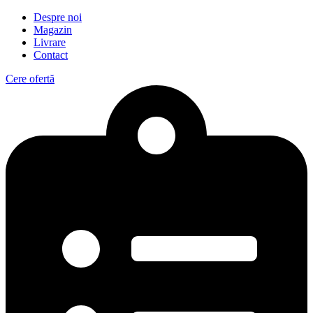
Despre noi
Magazin
Livrare
Contact
Cere ofertă