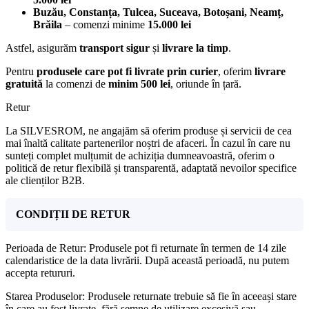
Buzău, Constanța, Tulcea, Suceava, Botoșani, Neamț,
Brăila
– comenzi minime
15.000 lei
Astfel, asigurăm
transport sigur
și
livrare la timp
.
Pentru
produsele care pot fi livrate prin curier
, oferim
livrare
gratuită
la comenzi de
minim 500 lei
, oriunde în țară.
Retur
La SILVESROM, ne angajăm să oferim produse și servicii de cea
mai înaltă calitate partenerilor noștri de afaceri. În cazul în care nu
sunteți complet mulțumit de achiziția dumneavoastră, oferim o
politică de retur flexibilă și transparentă, adaptată nevoilor specifice
ale clienților B2B.
CONDIȚII DE RETUR
Perioada de Retur: Produsele pot fi returnate în termen de 14 zile
calendaristice de la data livrării. După această perioadă, nu putem
accepta retururi.
Starea Produselor: Produsele returnate trebuie să fie în aceeași stare
în care au fost livrate, fără semne de utilizare excesivă sau