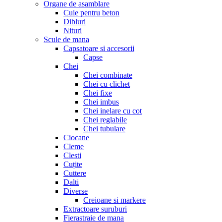
Organe de asamblare
Cuie pentru beton
Dibluri
Nituri
Scule de mana
Capsatoare si accesorii
Capse
Chei
Chei combinate
Chei cu clichet
Chei fixe
Chei imbus
Chei inelare cu cot
Chei reglabile
Chei tubulare
Ciocane
Cleme
Clesti
Cuțite
Cuttere
Dalti
Diverse
Creioane si markere
Extractoare suruburi
Fierastraie de mana