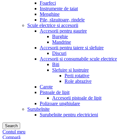
Foarfeci
Instrumente de taiat
Menghine
Pile, răzuitoare, rindele
Scule electrice si accesorii
Accesorii pentru gaurire
Burghie
Mandrine
Accesorii pentru taiere si slefuire
Discuri
Accesorii si consumabile scule electrice
Biti
Slefuire si lustruire
Perii rotative
Role abrazive
Carote
Pistoale de lipit
Accesorii pistoale de lipit
Polizoare unghiulare
Surubelnite
Surubelnite pentru electricieni
Search
Contul meu
Compară