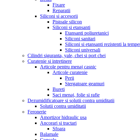
Fixare
Reparatii
Siliconi si accesorii
Pistoale silicon
Siliconi si etansanti
Etansanti poliuretanici
Siliconi sanitari
Siliconi si etansanti rezistenti la tempe
Siliconi universali
Cilindri siguranta, yale, chei si port chei
Curatenie si intretinere
Articole pentru menaj casnic
Articole curatenie
Perii
Stergatoare geamuri
Bureti
Saci menaj, folie si rafie
Dezumidificatoare si solutii contra umiditatii
Solutii contra umiditatii
Feronerie
Amortizor hidraulic usa
Ancorari si tractari
Sfoara
Balamale
Console