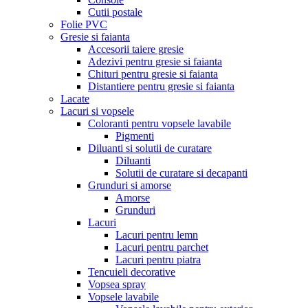
Cutii postale
Folie PVC
Gresie si faianta
Accesorii taiere gresie
Adezivi pentru gresie si faianta
Chituri pentru gresie si faianta
Distantiere pentru gresie si faianta
Lacate
Lacuri si vopsele
Coloranti pentru vopsele lavabile
Pigmenti
Diluanti si solutii de curatare
Diluanti
Solutii de curatare si decapanti
Grunduri si amorse
Amorse
Grunduri
Lacuri
Lacuri pentru lemn
Lacuri pentru parchet
Lacuri pentru piatra
Tencuieli decorative
Vopsea spray
Vopsele lavabile