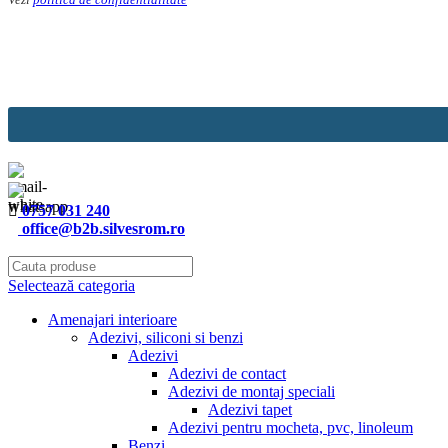
Website
URL
*
0757 031 240
office@b2b.silvesrom.ro
Selectează categoria
Amenajari interioare
Adezivi, siliconi si benzi
Adezivi
Adezivi de contact
Adezivi de montaj speciali
Adezivi tapet
Adezivi pentru mocheta, pvc, linoleum
Benzi