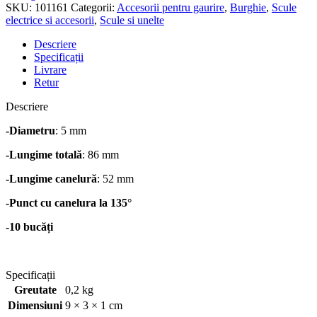
SKU:
101161
Categorii:
Accesorii pentru gaurire
,
Burghie
,
Scule
electrice si accesorii
,
Scule si unelte
Descriere
Specificații
Livrare
Retur
Descriere
-Diametru
: 5 mm
-Lungime totală
: 86 mm
-Lungime canelură
: 52 mm
-Punct cu canelura la 135°
-10 bucăți
Specificații
Greutate
0,2 kg
Dimensiuni
9 × 3 × 1 cm