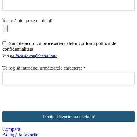
Încarcă aici poze cu detalii
Sunt de acord cu procesarea datelor conform politicii de
confidentialitate
Vezi
politica de confidentialitate
Te rog să introduci următoarele caractere:
*
Trimite! Revenim cu oferta ta!
Company
Compară
Name
Adaugă la favorite
*