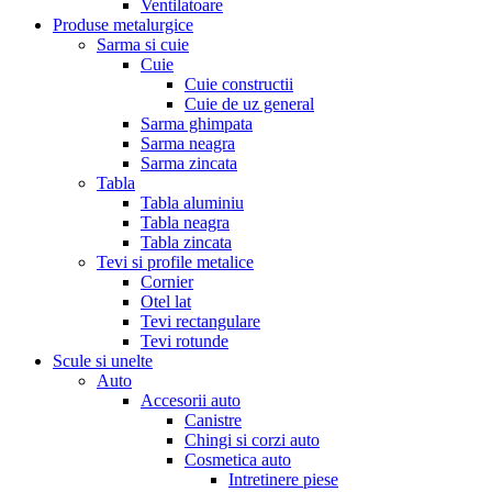
Ventilatoare
Produse metalurgice
Sarma si cuie
Cuie
Cuie constructii
Cuie de uz general
Sarma ghimpata
Sarma neagra
Sarma zincata
Tabla
Tabla aluminiu
Tabla neagra
Tabla zincata
Tevi si profile metalice
Cornier
Otel lat
Tevi rectangulare
Tevi rotunde
Scule si unelte
Auto
Accesorii auto
Canistre
Chingi si corzi auto
Cosmetica auto
Intretinere piese