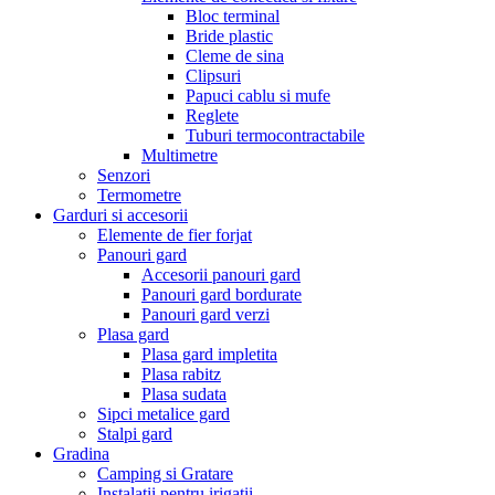
Bloc terminal
Bride plastic
Cleme de sina
Clipsuri
Papuci cablu si mufe
Reglete
Tuburi termocontractabile
Multimetre
Senzori
Termometre
Garduri si accesorii
Elemente de fier forjat
Panouri gard
Accesorii panouri gard
Panouri gard bordurate
Panouri gard verzi
Plasa gard
Plasa gard impletita
Plasa rabitz
Plasa sudata
Sipci metalice gard
Stalpi gard
Gradina
Camping si Gratare
Instalatii pentru irigatii