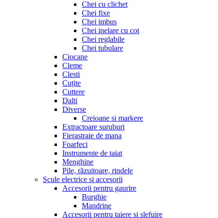
Chei cu clichet
Chei fixe
Chei imbus
Chei inelare cu cot
Chei reglabile
Chei tubulare
Ciocane
Cleme
Clesti
Cuțite
Cuttere
Dalti
Diverse
Creioane si markere
Extractoare suruburi
Fierastraie de mana
Foarfeci
Instrumente de taiat
Menghine
Pile, răzuitoare, rindele
Scule electrice si accesorii
Accesorii pentru gaurire
Burghie
Mandrine
Accesorii pentru taiere si slefuire