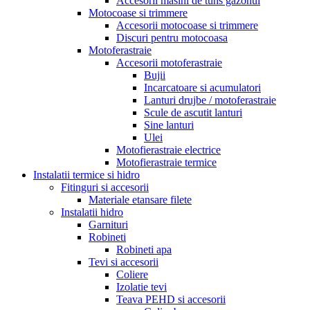
Accesorii masini de tuns gazonul
Motocoase si trimmere
Accesorii motocoase si trimmere
Discuri pentru motocoasa
Motoferastraie
Accesorii motoferastraie
Bujii
Incarcatoare si acumulatori
Lanturi drujbe / motoferastraie
Scule de ascutit lanturi
Sine lanturi
Ulei
Motofierastraie electrice
Motofierastraie termice
Instalatii termice si hidro
Fitinguri si accesorii
Materiale etansare filete
Instalatii hidro
Garnituri
Robineti
Robineti apa
Tevi si accesorii
Coliere
Izolatie tevi
Teava PEHD si accesorii