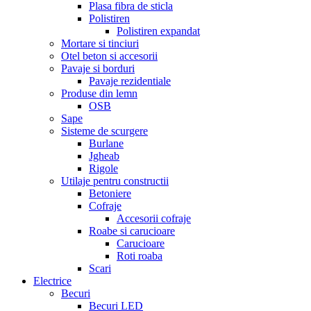
Plasa fibra de sticla
Polistiren
Polistiren expandat
Mortare si tinciuri
Otel beton si accesorii
Pavaje si borduri
Pavaje rezidentiale
Produse din lemn
OSB
Sape
Sisteme de scurgere
Burlane
Jgheab
Rigole
Utilaje pentru constructii
Betoniere
Cofraje
Accesorii cofraje
Roabe si carucioare
Carucioare
Roti roaba
Scari
Electrice
Becuri
Becuri LED