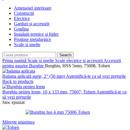
Amenajari interioare
Constructii
Electrice
Garduri si accesorii
Gradina
Instalatii termice si hidro
Produse metalurgice
Scule si unelte
Search
Prima pagină
Scule si unelte
Scule electrice si accesorii
Accesorii
pentru gaurire
Burghie
Burghiu, HSS 5mm, 75008, Tolsen
Balama aplicată aurie, 2" (50 mm)
Autentifică-te ca să vezi prețurile
Back to products
Burghiu pentru lemn, 10 x 133 mm, 75607, Tolsen
Autentifică-te ca
să vezi prețurile
Stoc epuizat
Mărește imaginea