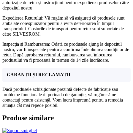
autorizație de retur și instrucțiuni pentru expedierea produselor către
depozitul nostru.
Expedierea Returului: Vă rugăm să vă asigurați că produsele sunt
ambalate corespunzător pentru a evita deteriorarea în timpul
transportului. Costurile de transport pentru retur sunt suportate de
către SILVESROM.
Inspecția și Rambursarea: Odată ce produsele ajung la depozitul
nostru, vor fi inspectate pentru a confirma îndeplinirea condițiilor de
retur. După aprobarea returului, rambursarea sau înlocuirea
produsului va fi procesată în termen de 14 zile lucrătoare.
GARANȚII ȘI RECLAMAȚII
Dacă produsele achiziționate prezintă defecte de fabricație sau
probleme funcționale în perioada de garanție, vă rugăm să ne
contactați pentru asistență. Vom lucra împreună pentru a remedia
situația cât mai repede posibil.
Produse similare