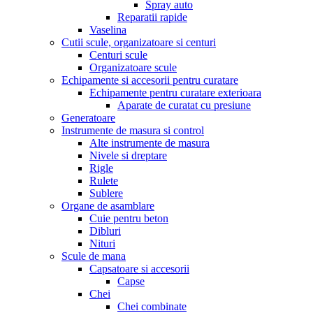
Spray auto
Reparatii rapide
Vaselina
Cutii scule, organizatoare si centuri
Centuri scule
Organizatoare scule
Echipamente si accesorii pentru curatare
Echipamente pentru curatare exterioara
Aparate de curatat cu presiune
Generatoare
Instrumente de masura si control
Alte instrumente de masura
Nivele si dreptare
Rigle
Rulete
Sublere
Organe de asamblare
Cuie pentru beton
Dibluri
Nituri
Scule de mana
Capsatoare si accesorii
Capse
Chei
Chei combinate