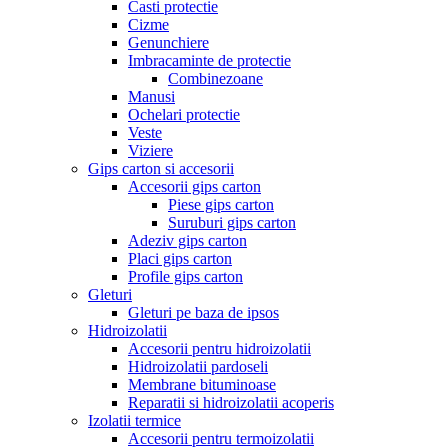
Casti protectie
Cizme
Genunchiere
Imbracaminte de protectie
Combinezoane
Manusi
Ochelari protectie
Veste
Viziere
Gips carton si accesorii
Accesorii gips carton
Piese gips carton
Suruburi gips carton
Adeziv gips carton
Placi gips carton
Profile gips carton
Gleturi
Gleturi pe baza de ipsos
Hidroizolatii
Accesorii pentru hidroizolatii
Hidroizolatii pardoseli
Membrane bituminoase
Reparatii si hidroizolatii acoperis
Izolatii termice
Accesorii pentru termoizolatii