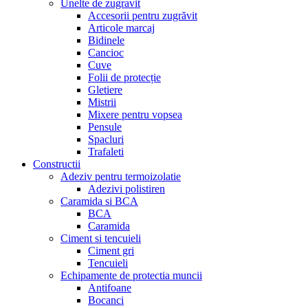
Unelte de zugravit
Accesorii pentru zugrăvit
Articole marcaj
Bidinele
Cancioc
Cuve
Folii de protecție
Gletiere
Mistrii
Mixere pentru vopsea
Pensule
Spacluri
Trafaleti
Constructii
Adeziv pentru termoizolatie
Adezivi polistiren
Caramida si BCA
BCA
Caramida
Ciment si tencuieli
Ciment gri
Tencuieli
Echipamente de protectia muncii
Antifoane
Bocanci