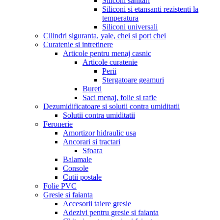
Siliconi sanitari
Siliconi si etansanti rezistenti la
temperatura
Siliconi universali
Cilindri siguranta, yale, chei si port chei
Curatenie si intretinere
Articole pentru menaj casnic
Articole curatenie
Perii
Stergatoare geamuri
Bureti
Saci menaj, folie si rafie
Dezumidificatoare si solutii contra umiditatii
Solutii contra umiditatii
Feronerie
Amortizor hidraulic usa
Ancorari si tractari
Sfoara
Balamale
Console
Cutii postale
Folie PVC
Gresie si faianta
Accesorii taiere gresie
Adezivi pentru gresie si faianta