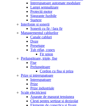
Intrerupatoare automate modulare
Lampi semnalizare
Protectii motor
Sigurante fuzibile
Startere
Interfonie si sonerii
Sonerii cu fir / fara fir
Managementul cablurilor
Canale cabluri
Doze
Presetupe
Tub riflat, copex
Fir spion
Prelungitoare, triple, fise
Fise
Prelungitoare
Cordon cu fisa si priza
Prize si intrerupatoare
Intrerupatoare
Prize
Prize industriale
Scule electricieni
Aparate de masurat tensiunea
Clesti pentru sertizat si dezizolat
Elemente de conectica si fixare