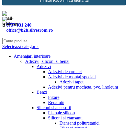
Trimite! Revenim cu oferta ta!
0757 031 240
office@b2b.silvesrom.ro
Selectează categoria
Amenajari interioare
Adezivi, siliconi si benzi
Adezivi
Adezivi de contact
Adezivi de montaj speciali
Adezivi tapet
Adezivi pentru mocheta, pvc, linoleum
Benzi
Fixare
Reparatii
Siliconi si accesorii
Pistoale silicon
Siliconi si etansanti
Etansanti poliuretanici