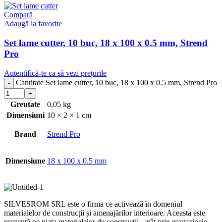
Compară
Adaugă la favorite
Set lame cutter, 10 buc, 18 x 100 x 0.5 mm, Strend
Pro
Autentifică-te ca să vezi prețurile
Cantitate Set lame cutter, 10 buc, 18 x 100 x 0.5 mm, Strend Pro
Greutate
0,05 kg
Dimensiuni
10 × 2 × 1 cm
Brand
Strend Pro
Dimensiune
18 x 100 x 0.5 mm
SILVESROM SRL este o firma ce activează în domeniul
materialelor de construcții și amenajărilor interioare. Aceasta este
prezentă pe piața materialelor de construcții , atât prin magazinele