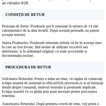
ale clienților B2B.
CONDIȚII DE RETUR
Perioada de Retur: Produsele pot fi returnate în termen de 14 zile
calendaristice de la data livrării. După această perioadă, nu putem
accepta retururi.
Starea Produselor: Produsele returnate trebuie să fie în aceeași stare
în care au fost livrate, fără semne de utilizare excesivă sau
deteriorare, și în ambalajul original, cu toate accesoriile și
documentația incluse.
PROCEDURA DE RETUR
Solicitarea Returului: Pentru a iniția un retur, vă rugăm să contactați
echipa noastră de asistență la office@b2b.silvesrom.ro și să furnizați
detalii despre comandă, motivul returului și produsele implicate.
Echipa noastră vă va ghida prin pașii necesari pentru procesarea
returului.
Autorizarea Returului: După primirea cererii de retur, veți primi o