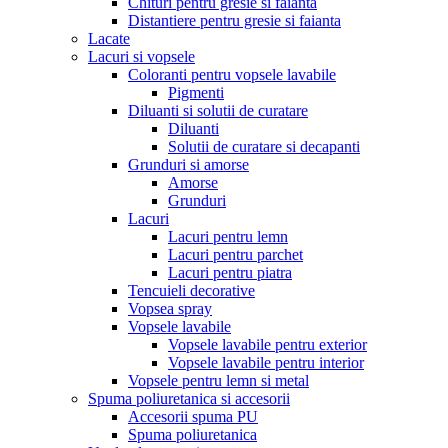
Chituri pentru gresie si faianta
Distantiere pentru gresie si faianta
Lacate
Lacuri si vopsele
Coloranti pentru vopsele lavabile
Pigmenti
Diluanti si solutii de curatare
Diluanti
Solutii de curatare si decapanti
Grunduri si amorse
Amorse
Grunduri
Lacuri
Lacuri pentru lemn
Lacuri pentru parchet
Lacuri pentru piatra
Tencuieli decorative
Vopsea spray
Vopsele lavabile
Vopsele lavabile pentru exterior
Vopsele lavabile pentru interior
Vopsele pentru lemn si metal
Spuma poliuretanica si accesorii
Accesorii spuma PU
Spuma poliuretanica