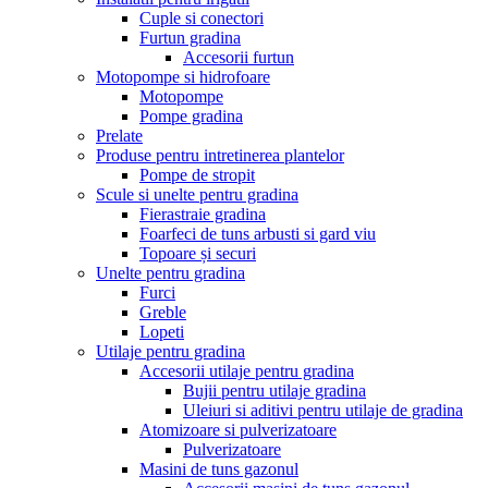
Cuple si conectori
Furtun gradina
Accesorii furtun
Motopompe si hidrofoare
Motopompe
Pompe gradina
Prelate
Produse pentru intretinerea plantelor
Pompe de stropit
Scule si unelte pentru gradina
Fierastraie gradina
Foarfeci de tuns arbusti si gard viu
Topoare și securi
Unelte pentru gradina
Furci
Greble
Lopeti
Utilaje pentru gradina
Accesorii utilaje pentru gradina
Bujii pentru utilaje gradina
Uleiuri si aditivi pentru utilaje de gradina
Atomizoare si pulverizatoare
Pulverizatoare
Masini de tuns gazonul