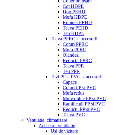
Colier bransare
Cot HDPE
Dop PEHD
Mufa HDPE
Robinet PEHD
Teava PEHD
Teu HDPE
Teava PPRC si accesorii
Coturi PPRC
Mufa PPRC
Olandez
Reductii PPRC
Teava PPR
Teu PPR
Tevi PP si PVC si accesorii
Capace
Coturi PP si PVC
Mufa redus
Mufe duble PP si PVC
Ramificatii PP si PVC
Reductii PP si PVC
Teava PVC
Ventilatie, climatizare
Accesorii ventilatie
Usi de vizitare