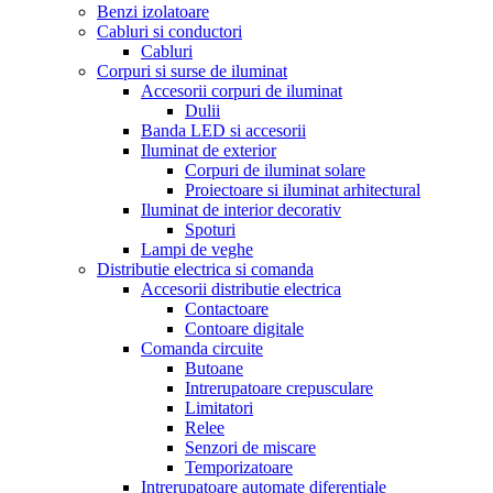
Benzi izolatoare
Cabluri si conductori
Cabluri
Corpuri si surse de iluminat
Accesorii corpuri de iluminat
Dulii
Banda LED si accesorii
Iluminat de exterior
Corpuri de iluminat solare
Proiectoare si iluminat arhitectural
Iluminat de interior decorativ
Spoturi
Lampi de veghe
Distributie electrica si comanda
Accesorii distributie electrica
Contactoare
Contoare digitale
Comanda circuite
Butoane
Intrerupatoare crepusculare
Limitatori
Relee
Senzori de miscare
Temporizatoare
Intrerupatoare automate diferentiale