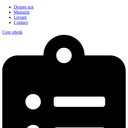
Despre noi
Magazin
Livrare
Contact
Cere ofertă