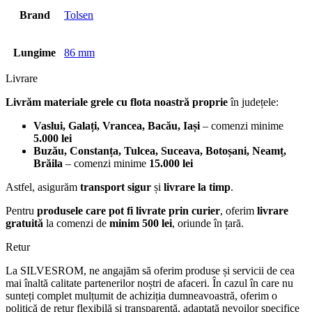
Brand
Tolsen
Lungime
86 mm
Livrare
Livrăm materiale grele cu flota noastră proprie
în județele:
Vaslui, Galați, Vrancea, Bacău, Iași
– comenzi minime
5.000 lei
Buzău, Constanța, Tulcea, Suceava, Botoșani, Neamț,
Brăila
– comenzi minime
15.000 lei
Astfel, asigurăm
transport sigur
și
livrare la timp
.
Pentru
produsele care pot fi livrate prin curier
, oferim
livrare
gratuită
la comenzi de
minim 500 lei
, oriunde în țară.
Retur
La SILVESROM, ne angajăm să oferim produse și servicii de cea
mai înaltă calitate partenerilor noștri de afaceri. În cazul în care nu
sunteți complet mulțumit de achiziția dumneavoastră, oferim o
politică de retur flexibilă și transparentă, adaptată nevoilor specifice