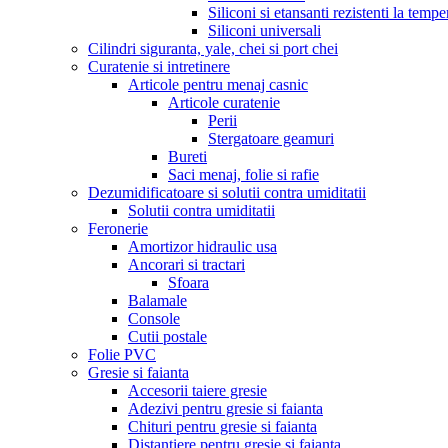
Siliconi si etansanti rezistenti la tempe
Siliconi universali
Cilindri siguranta, yale, chei si port chei
Curatenie si intretinere
Articole pentru menaj casnic
Articole curatenie
Perii
Stergatoare geamuri
Bureti
Saci menaj, folie si rafie
Dezumidificatoare si solutii contra umiditatii
Solutii contra umiditatii
Feronerie
Amortizor hidraulic usa
Ancorari si tractari
Sfoara
Balamale
Console
Cutii postale
Folie PVC
Gresie si faianta
Accesorii taiere gresie
Adezivi pentru gresie si faianta
Chituri pentru gresie si faianta
Distantiere pentru gresie si faianta