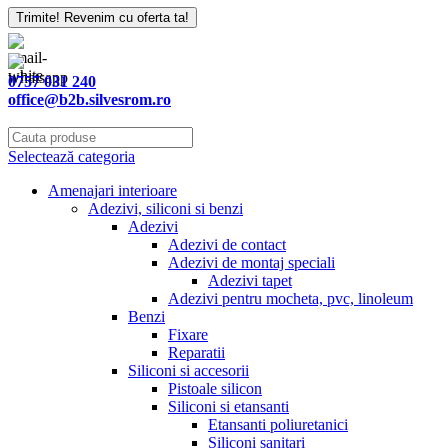
Company
Trimite! Revenim cu oferta ta!
Name
*
0757 031 240
office@b2b.silvesrom.ro
Selectează categoria
Amenajari interioare
Adezivi, siliconi si benzi
Adezivi
Adezivi de contact
Adezivi de montaj speciali
Adezivi tapet
Adezivi pentru mocheta, pvc, linoleum
Benzi
Fixare
Reparatii
Siliconi si accesorii
Pistoale silicon
Siliconi si etansanti
Etansanti poliuretanici
Siliconi sanitari