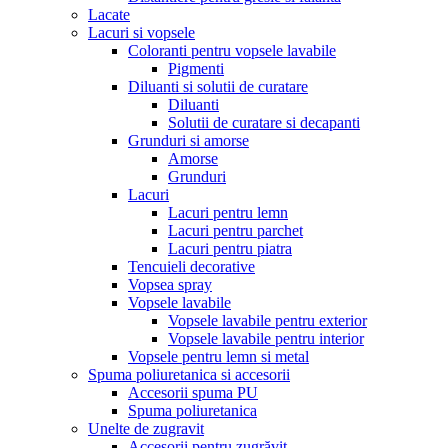
Lacate
Lacuri si vopsele
Coloranti pentru vopsele lavabile
Pigmenti
Diluanti si solutii de curatare
Diluanti
Solutii de curatare si decapanti
Grunduri si amorse
Amorse
Grunduri
Lacuri
Lacuri pentru lemn
Lacuri pentru parchet
Lacuri pentru piatra
Tencuieli decorative
Vopsea spray
Vopsele lavabile
Vopsele lavabile pentru exterior
Vopsele lavabile pentru interior
Vopsele pentru lemn si metal
Spuma poliuretanica si accesorii
Accesorii spuma PU
Spuma poliuretanica
Unelte de zugravit
Accesorii pentru zugrăvit