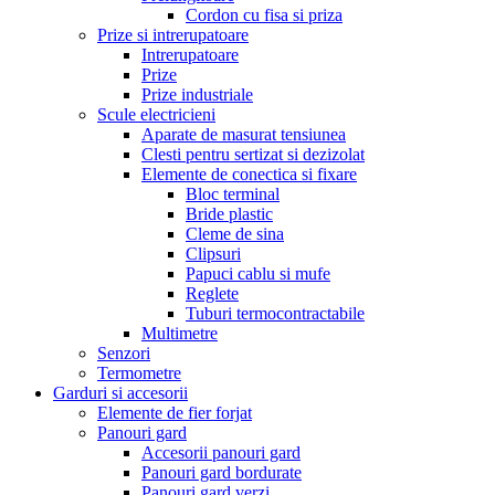
Cordon cu fisa si priza
Prize si intrerupatoare
Intrerupatoare
Prize
Prize industriale
Scule electricieni
Aparate de masurat tensiunea
Clesti pentru sertizat si dezizolat
Elemente de conectica si fixare
Bloc terminal
Bride plastic
Cleme de sina
Clipsuri
Papuci cablu si mufe
Reglete
Tuburi termocontractabile
Multimetre
Senzori
Termometre
Garduri si accesorii
Elemente de fier forjat
Panouri gard
Accesorii panouri gard
Panouri gard bordurate
Panouri gard verzi