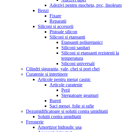
Adezivi pentru mocheta, pvc, linoleum
Benzi
Fixare
Reparatii
Siliconi si accesorii
Pistoale silicon
Siliconi si etansanti
Etansanti poliuretanici
Siliconi sanitari
Siliconi si etansanti rezistenti la
temperatura
Siliconi universali
Cilindri siguranta, yale, chei si port chei
Curatenie si intretinere
Articole pentru menaj casnic
Articole curatenie
Perii
Stergatoare geamuri
Bureti
Saci menaj, folie si rafie
Dezumidificatoare si solutii contra umiditatii
Solutii contra umiditatii
Feronerie
Amortizor hidraulic usa