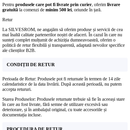
Pentru
produsele care pot fi livrate prin curier
, oferim
livrare
gratuită
la comenzi de
minim 500 lei
, oriunde în țară.
Retur
La SILVESROM, ne angajăm să oferim produse și servicii de cea
mai înaltă calitate partenerilor noștri de afaceri. În cazul în care nu
sunteți complet mulțumit de achiziția dumneavoastră, oferim o
politică de retur flexibilă și transparentă, adaptată nevoilor specifice
ale clienților B2B.
CONDIȚII DE RETUR
Perioada de Retur: Produsele pot fi returnate în termen de 14 zile
calendaristice de la data livrării. După această perioadă, nu putem
accepta retururi.
Starea Produselor: Produsele returnate trebuie să fie în aceeași stare
în care au fost livrate, fără semne de utilizare excesivă sau
deteriorare, și în ambalajul original, cu toate accesoriile și
documentația incluse.
PROCEDURA DE RETUR