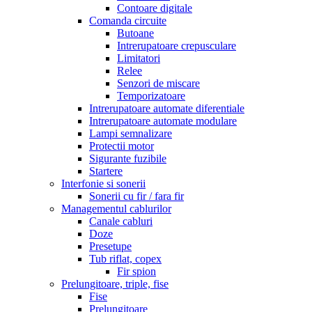
Contoare digitale
Comanda circuite
Butoane
Intrerupatoare crepusculare
Limitatori
Relee
Senzori de miscare
Temporizatoare
Intrerupatoare automate diferentiale
Intrerupatoare automate modulare
Lampi semnalizare
Protectii motor
Sigurante fuzibile
Startere
Interfonie si sonerii
Sonerii cu fir / fara fir
Managementul cablurilor
Canale cabluri
Doze
Presetupe
Tub riflat, copex
Fir spion
Prelungitoare, triple, fise
Fise
Prelungitoare