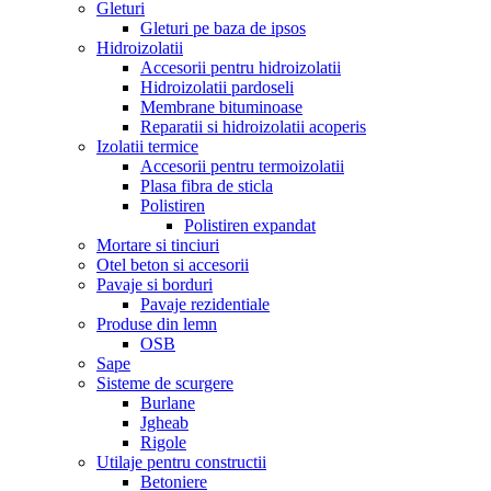
Gleturi
Gleturi pe baza de ipsos
Hidroizolatii
Accesorii pentru hidroizolatii
Hidroizolatii pardoseli
Membrane bituminoase
Reparatii si hidroizolatii acoperis
Izolatii termice
Accesorii pentru termoizolatii
Plasa fibra de sticla
Polistiren
Polistiren expandat
Mortare si tinciuri
Otel beton si accesorii
Pavaje si borduri
Pavaje rezidentiale
Produse din lemn
OSB
Sape
Sisteme de scurgere
Burlane
Jgheab
Rigole
Utilaje pentru constructii
Betoniere