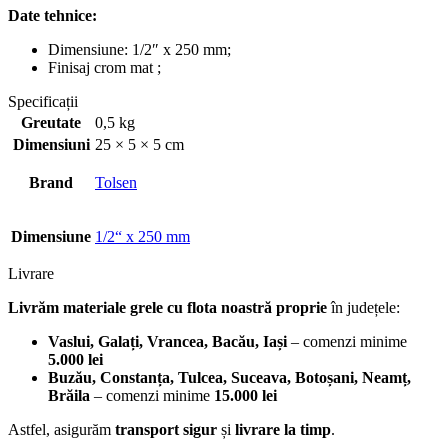
Date tehnice:
Dimensiune: 1/2″ x 250 mm;
Finisaj crom mat ;
Specificații
Greutate
0,5 kg
Dimensiuni
25 × 5 × 5 cm
Brand
Tolsen
Dimensiune
1/2“ x 250 mm
Livrare
Livrăm materiale grele cu flota noastră proprie
în județele:
Vaslui, Galați, Vrancea, Bacău, Iași
– comenzi minime
5.000 lei
Buzău, Constanța, Tulcea, Suceava, Botoșani, Neamț,
Brăila
– comenzi minime
15.000 lei
Astfel, asigurăm
transport sigur
și
livrare la timp
.