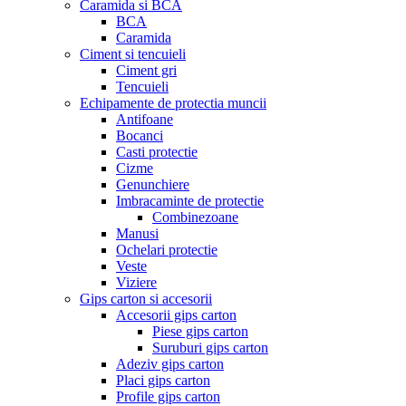
Caramida si BCA
BCA
Caramida
Ciment si tencuieli
Ciment gri
Tencuieli
Echipamente de protectia muncii
Antifoane
Bocanci
Casti protectie
Cizme
Genunchiere
Imbracaminte de protectie
Combinezoane
Manusi
Ochelari protectie
Veste
Viziere
Gips carton si accesorii
Accesorii gips carton
Piese gips carton
Suruburi gips carton
Adeziv gips carton
Placi gips carton
Profile gips carton