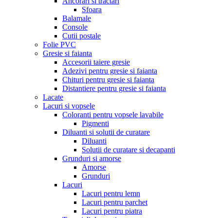
Ancorari si tractari
Sfoara
Balamale
Console
Cutii postale
Folie PVC
Gresie si faianta
Accesorii taiere gresie
Adezivi pentru gresie si faianta
Chituri pentru gresie si faianta
Distantiere pentru gresie si faianta
Lacate
Lacuri si vopsele
Coloranti pentru vopsele lavabile
Pigmenti
Diluanti si solutii de curatare
Diluanti
Solutii de curatare si decapanti
Grunduri si amorse
Amorse
Grunduri
Lacuri
Lacuri pentru lemn
Lacuri pentru parchet
Lacuri pentru piatra