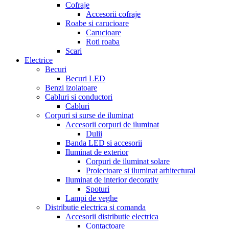
Cofraje
Accesorii cofraje
Roabe si carucioare
Carucioare
Roti roaba
Scari
Electrice
Becuri
Becuri LED
Benzi izolatoare
Cabluri si conductori
Cabluri
Corpuri si surse de iluminat
Accesorii corpuri de iluminat
Dulii
Banda LED si accesorii
Iluminat de exterior
Corpuri de iluminat solare
Proiectoare si iluminat arhitectural
Iluminat de interior decorativ
Spoturi
Lampi de veghe
Distributie electrica si comanda
Accesorii distributie electrica
Contactoare