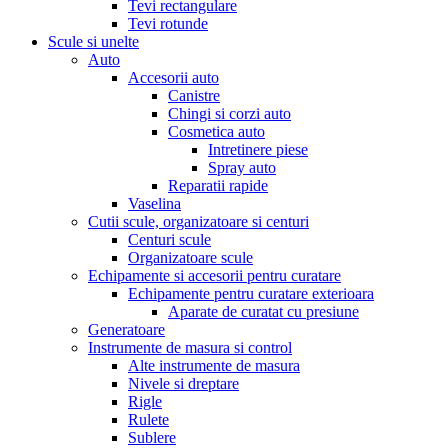
Tevi rectangulare
Tevi rotunde
Scule si unelte
Auto
Accesorii auto
Canistre
Chingi si corzi auto
Cosmetica auto
Intretinere piese
Spray auto
Reparatii rapide
Vaselina
Cutii scule, organizatoare si centuri
Centuri scule
Organizatoare scule
Echipamente si accesorii pentru curatare
Echipamente pentru curatare exterioara
Aparate de curatat cu presiune
Generatoare
Instrumente de masura si control
Alte instrumente de masura
Nivele si dreptare
Rigle
Rulete
Sublere