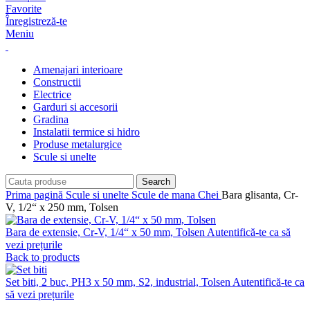
Favorite
Înregistreză-te
Meniu
Amenajari interioare
Constructii
Electrice
Garduri si accesorii
Gradina
Instalatii termice si hidro
Produse metalurgice
Scule si unelte
Search
Prima pagină
Scule si unelte
Scule de mana
Chei
Bara glisanta, Cr-
V, 1/2“ x 250 mm, Tolsen
Bara de extensie, Cr-V, 1/4“ x 50 mm, Tolsen
Autentifică-te ca să
vezi prețurile
Back to products
Set biti, 2 buc, PH3 x 50 mm, S2, industrial, Tolsen
Autentifică-te ca
să vezi prețurile