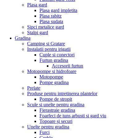
Plasa gard
Plasa gard impletita
Plasa rabitz
Plasa sudata
Sipci metalice gard
Stalpi gard
Gradina
Camping si Gratare
Instalatii pentru irigatii
Cuple si conectori
Furtun gradina
Accesorii furtun
Motopompe si hidrofoare
Motopompe
Pompe gradina
Prelate
Produse pentru intretinerea plantelor
Pompe de stropit
Scule si unelte pentru gradina
Fierastraie gradina
Foarfeci de tuns arbusti si gard viu
Topoare și securi
Unelte pentru gradina
Furci
Greble