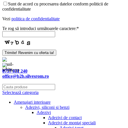
Sunt de acord cu procesarea datelor conform politicii de
confidentialitate
Vezi
politica de confidentialitate
Te rog să introduci următoarele caractere:
*
Trimite! Revenim cu oferta ta!
0757 031 240
office@b2b.silvesrom.ro
Selectează categoria
Amenajari interioare
Adezivi, siliconi si benzi
Adezivi
Adezivi de contact
Adezivi de montaj speciali
Adezivi tapet