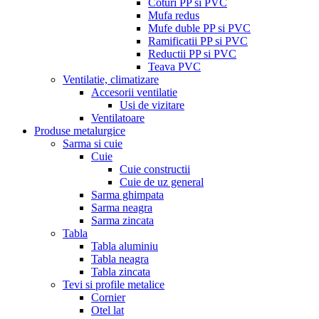
Coturi PP si PVC
Mufa redus
Mufe duble PP si PVC
Ramificatii PP si PVC
Reductii PP si PVC
Teava PVC
Ventilatie, climatizare
Accesorii ventilatie
Usi de vizitare
Ventilatoare
Produse metalurgice
Sarma si cuie
Cuie
Cuie constructii
Cuie de uz general
Sarma ghimpata
Sarma neagra
Sarma zincata
Tabla
Tabla aluminiu
Tabla neagra
Tabla zincata
Tevi si profile metalice
Cornier
Otel lat