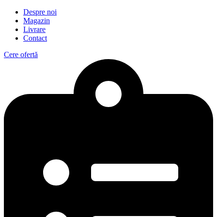
Despre noi
Magazin
Livrare
Contact
Cere ofertă