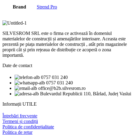
Brand
Strend Pro
SILVESROM SRL este o firma ce activează în domeniul
materialelor de construcții și amenajărilor interioare. Aceasta este
prezentă pe piața materialelor de construcții , atât prin magazinele
proprii cât și prin rețeaua de distribuție ce acoperă o zona
importantă.
Date de contact
0757 031 240
0757 031 240
office@b2b.silvesrom.ro
Bulevardul Republicii 110, Bârlad, Județ Vaslui
Informații UTILE
Întrebări frecvente
Termeni și condiții
Politica de confidențialitate
Politica de retur