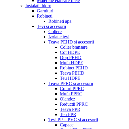
Materiale etansare filete
Instalatii hidro
Garnituri
Robineti
Robineti apa
Tevi si accesorii
Coliere
Izolatie tevi
Teava PEHD si accesorii
Colier bransare
Cot HDPE
Dop PEHD
Mufa HDPE
Robinet PEHD
Teava PEHD
Teu HDPE
Teava PPRC si accesorii
Coturi PPRC
Mufa PPRC
Olandez
Reductii PPRC
Teava PPR
Teu PPR
Tevi PP si PVC si accesorii
Capace