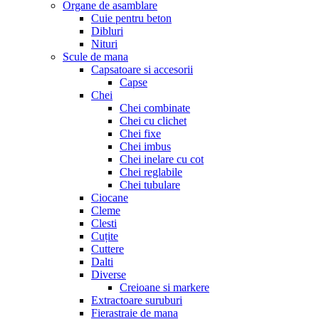
Organe de asamblare
Cuie pentru beton
Dibluri
Nituri
Scule de mana
Capsatoare si accesorii
Capse
Chei
Chei combinate
Chei cu clichet
Chei fixe
Chei imbus
Chei inelare cu cot
Chei reglabile
Chei tubulare
Ciocane
Cleme
Clesti
Cuțite
Cuttere
Dalti
Diverse
Creioane si markere
Extractoare suruburi
Fierastraie de mana