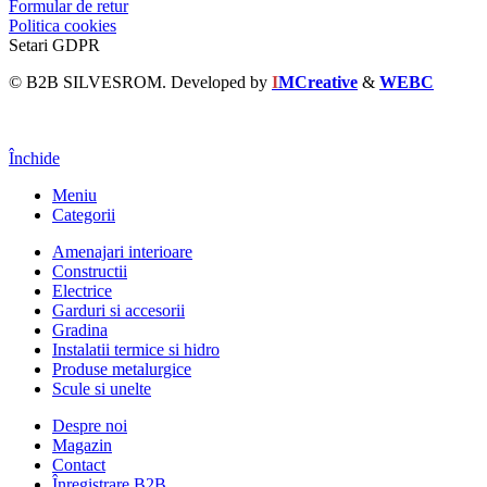
Formular de retur
Politica cookies
Setari GDPR
© B2B SILVESROM. Developed by
I
MCreative
&
WEBC
Închide
Meniu
Categorii
Amenajari interioare
Constructii
Electrice
Garduri si accesorii
Gradina
Instalatii termice si hidro
Produse metalurgice
Scule si unelte
Despre noi
Magazin
Contact
Înregistrare B2B