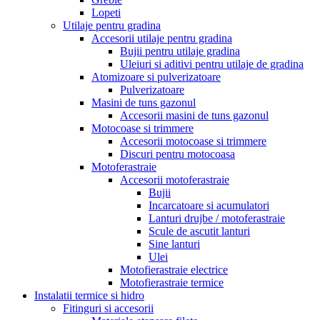
Lopeti
Utilaje pentru gradina
Accesorii utilaje pentru gradina
Bujii pentru utilaje gradina
Uleiuri si aditivi pentru utilaje de gradina
Atomizoare si pulverizatoare
Pulverizatoare
Masini de tuns gazonul
Accesorii masini de tuns gazonul
Motocoase si trimmere
Accesorii motocoase si trimmere
Discuri pentru motocoasa
Motoferastraie
Accesorii motoferastraie
Bujii
Incarcatoare si acumulatori
Lanturi drujbe / motoferastraie
Scule de ascutit lanturi
Sine lanturi
Ulei
Motofierastraie electrice
Motofierastraie termice
Instalatii termice si hidro
Fitinguri si accesorii