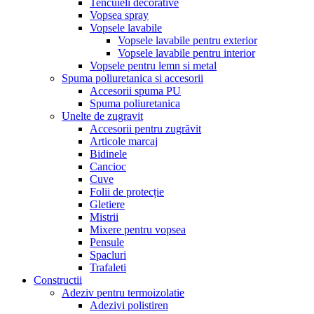
Tencuieli decorative
Vopsea spray
Vopsele lavabile
Vopsele lavabile pentru exterior
Vopsele lavabile pentru interior
Vopsele pentru lemn si metal
Spuma poliuretanica si accesorii
Accesorii spuma PU
Spuma poliuretanica
Unelte de zugravit
Accesorii pentru zugrăvit
Articole marcaj
Bidinele
Cancioc
Cuve
Folii de protecție
Gletiere
Mistrii
Mixere pentru vopsea
Pensule
Spacluri
Trafaleti
Constructii
Adeziv pentru termoizolatie
Adezivi polistiren