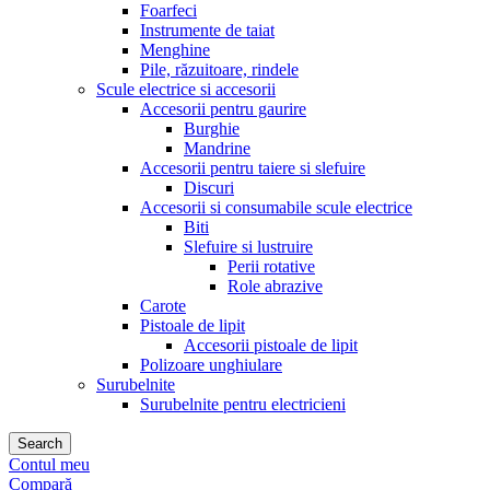
Foarfeci
Instrumente de taiat
Menghine
Pile, răzuitoare, rindele
Scule electrice si accesorii
Accesorii pentru gaurire
Burghie
Mandrine
Accesorii pentru taiere si slefuire
Discuri
Accesorii si consumabile scule electrice
Biti
Slefuire si lustruire
Perii rotative
Role abrazive
Carote
Pistoale de lipit
Accesorii pistoale de lipit
Polizoare unghiulare
Surubelnite
Surubelnite pentru electricieni
Search
Contul meu
Compară