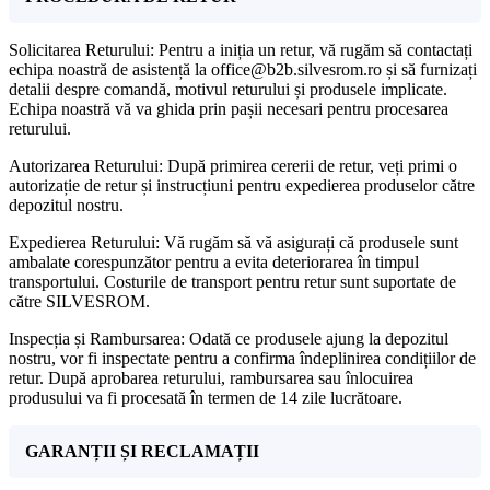
Solicitarea Returului: Pentru a iniția un retur, vă rugăm să contactați
echipa noastră de asistență la office@b2b.silvesrom.ro și să furnizați
detalii despre comandă, motivul returului și produsele implicate.
Echipa noastră vă va ghida prin pașii necesari pentru procesarea
returului.
Autorizarea Returului: După primirea cererii de retur, veți primi o
autorizație de retur și instrucțiuni pentru expedierea produselor către
depozitul nostru.
Expedierea Returului: Vă rugăm să vă asigurați că produsele sunt
ambalate corespunzător pentru a evita deteriorarea în timpul
transportului. Costurile de transport pentru retur sunt suportate de
către SILVESROM.
Inspecția și Rambursarea: Odată ce produsele ajung la depozitul
nostru, vor fi inspectate pentru a confirma îndeplinirea condițiilor de
retur. După aprobarea returului, rambursarea sau înlocuirea
produsului va fi procesată în termen de 14 zile lucrătoare.
GARANȚII ȘI RECLAMAȚII