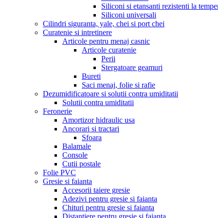
Siliconi si etansanti rezistenti la tempe
Siliconi universali
Cilindri siguranta, yale, chei si port chei
Curatenie si intretinere
Articole pentru menaj casnic
Articole curatenie
Perii
Stergatoare geamuri
Bureti
Saci menaj, folie si rafie
Dezumidificatoare si solutii contra umiditatii
Solutii contra umiditatii
Feronerie
Amortizor hidraulic usa
Ancorari si tractari
Sfoara
Balamale
Console
Cutii postale
Folie PVC
Gresie si faianta
Accesorii taiere gresie
Adezivi pentru gresie si faianta
Chituri pentru gresie si faianta
Distantiere pentru gresie si faianta