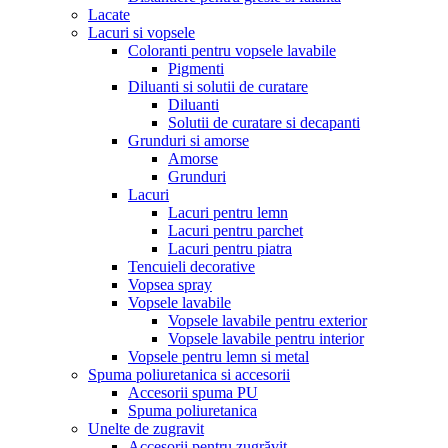
Lacate
Lacuri si vopsele
Coloranti pentru vopsele lavabile
Pigmenti
Diluanti si solutii de curatare
Diluanti
Solutii de curatare si decapanti
Grunduri si amorse
Amorse
Grunduri
Lacuri
Lacuri pentru lemn
Lacuri pentru parchet
Lacuri pentru piatra
Tencuieli decorative
Vopsea spray
Vopsele lavabile
Vopsele lavabile pentru exterior
Vopsele lavabile pentru interior
Vopsele pentru lemn si metal
Spuma poliuretanica si accesorii
Accesorii spuma PU
Spuma poliuretanica
Unelte de zugravit
Accesorii pentru zugrăvit