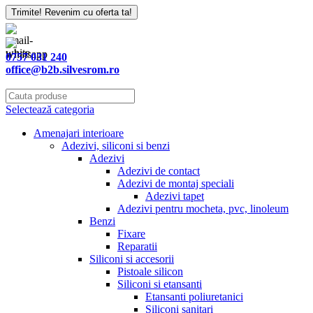
Trimite! Revenim cu oferta ta!
0757 031 240
office@b2b.silvesrom.ro
Selectează categoria
Amenajari interioare
Adezivi, siliconi si benzi
Adezivi
Adezivi de contact
Adezivi de montaj speciali
Adezivi tapet
Adezivi pentru mocheta, pvc, linoleum
Benzi
Fixare
Reparatii
Siliconi si accesorii
Pistoale silicon
Siliconi si etansanti
Etansanti poliuretanici
Siliconi sanitari