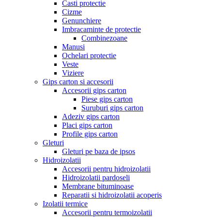
Casti protectie
Cizme
Genunchiere
Imbracaminte de protectie
Combinezoane
Manusi
Ochelari protectie
Veste
Viziere
Gips carton si accesorii
Accesorii gips carton
Piese gips carton
Suruburi gips carton
Adeziv gips carton
Placi gips carton
Profile gips carton
Gleturi
Gleturi pe baza de ipsos
Hidroizolatii
Accesorii pentru hidroizolatii
Hidroizolatii pardoseli
Membrane bituminoase
Reparatii si hidroizolatii acoperis
Izolatii termice
Accesorii pentru termoizolatii