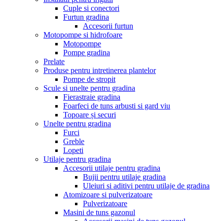
Cuple si conectori
Furtun gradina
Accesorii furtun
Motopompe si hidrofoare
Motopompe
Pompe gradina
Prelate
Produse pentru intretinerea plantelor
Pompe de stropit
Scule si unelte pentru gradina
Fierastraie gradina
Foarfeci de tuns arbusti si gard viu
Topoare și securi
Unelte pentru gradina
Furci
Greble
Lopeti
Utilaje pentru gradina
Accesorii utilaje pentru gradina
Bujii pentru utilaje gradina
Uleiuri si aditivi pentru utilaje de gradina
Atomizoare si pulverizatoare
Pulverizatoare
Masini de tuns gazonul