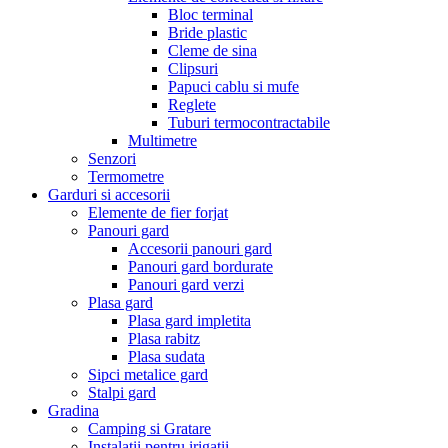
Bloc terminal
Bride plastic
Cleme de sina
Clipsuri
Papuci cablu si mufe
Reglete
Tuburi termocontractabile
Multimetre
Senzori
Termometre
Garduri si accesorii
Elemente de fier forjat
Panouri gard
Accesorii panouri gard
Panouri gard bordurate
Panouri gard verzi
Plasa gard
Plasa gard impletita
Plasa rabitz
Plasa sudata
Sipci metalice gard
Stalpi gard
Gradina
Camping si Gratare
Instalatii pentru irigatii