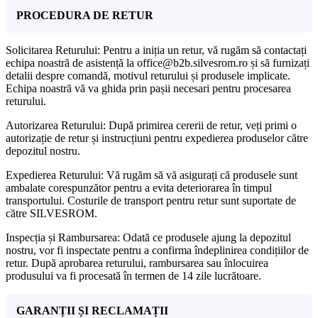
PROCEDURA DE RETUR
Solicitarea Returului: Pentru a iniția un retur, vă rugăm să contactați
echipa noastră de asistență la office@b2b.silvesrom.ro și să furnizați
detalii despre comandă, motivul returului și produsele implicate.
Echipa noastră vă va ghida prin pașii necesari pentru procesarea
returului.
Autorizarea Returului: După primirea cererii de retur, veți primi o
autorizație de retur și instrucțiuni pentru expedierea produselor către
depozitul nostru.
Expedierea Returului: Vă rugăm să vă asigurați că produsele sunt
ambalate corespunzător pentru a evita deteriorarea în timpul
transportului. Costurile de transport pentru retur sunt suportate de
către SILVESROM.
Inspecția și Rambursarea: Odată ce produsele ajung la depozitul
nostru, vor fi inspectate pentru a confirma îndeplinirea condițiilor de
retur. După aprobarea returului, rambursarea sau înlocuirea
produsului va fi procesată în termen de 14 zile lucrătoare.
GARANȚII ȘI RECLAMAȚII