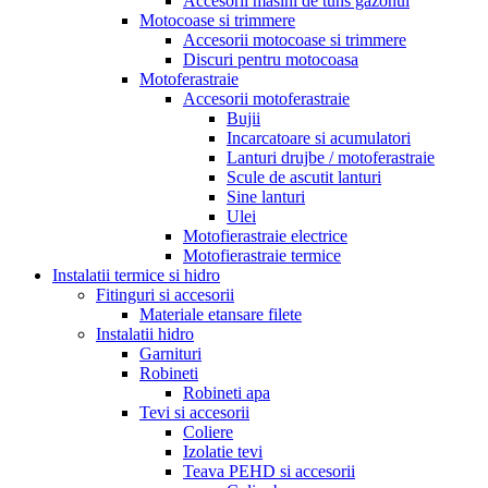
Accesorii masini de tuns gazonul
Motocoase si trimmere
Accesorii motocoase si trimmere
Discuri pentru motocoasa
Motoferastraie
Accesorii motoferastraie
Bujii
Incarcatoare si acumulatori
Lanturi drujbe / motoferastraie
Scule de ascutit lanturi
Sine lanturi
Ulei
Motofierastraie electrice
Motofierastraie termice
Instalatii termice si hidro
Fitinguri si accesorii
Materiale etansare filete
Instalatii hidro
Garnituri
Robineti
Robineti apa
Tevi si accesorii
Coliere
Izolatie tevi
Teava PEHD si accesorii