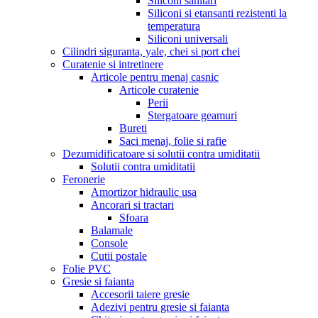
Siliconi sanitari
Siliconi si etansanti rezistenti la
temperatura
Siliconi universali
Cilindri siguranta, yale, chei si port chei
Curatenie si intretinere
Articole pentru menaj casnic
Articole curatenie
Perii
Stergatoare geamuri
Bureti
Saci menaj, folie si rafie
Dezumidificatoare si solutii contra umiditatii
Solutii contra umiditatii
Feronerie
Amortizor hidraulic usa
Ancorari si tractari
Sfoara
Balamale
Console
Cutii postale
Folie PVC
Gresie si faianta
Accesorii taiere gresie
Adezivi pentru gresie si faianta