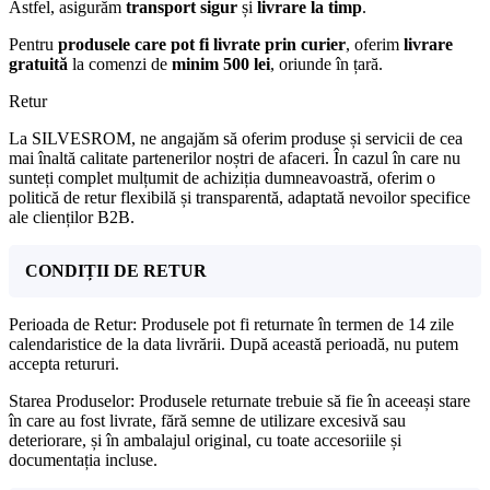
Astfel, asigurăm
transport sigur
și
livrare la timp
.
Pentru
produsele care pot fi livrate prin curier
, oferim
livrare
gratuită
la comenzi de
minim 500 lei
, oriunde în țară.
Retur
La SILVESROM, ne angajăm să oferim produse și servicii de cea
mai înaltă calitate partenerilor noștri de afaceri. În cazul în care nu
sunteți complet mulțumit de achiziția dumneavoastră, oferim o
politică de retur flexibilă și transparentă, adaptată nevoilor specifice
ale clienților B2B.
CONDIȚII DE RETUR
Perioada de Retur: Produsele pot fi returnate în termen de 14 zile
calendaristice de la data livrării. După această perioadă, nu putem
accepta retururi.
Starea Produselor: Produsele returnate trebuie să fie în aceeași stare
în care au fost livrate, fără semne de utilizare excesivă sau
deteriorare, și în ambalajul original, cu toate accesoriile și
documentația incluse.