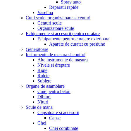
Spray auto
Reparatii rapide
Vaselina
Cutii scule, organizatoare si centuri
Centuri scule
Organizatoare scule
Echipamente si accesorii pentru curatare
Echipamente pentru curatare exterioara
Aparate de curatat cu presiune
Generatoare
Instrumente de masura si control
Alte instrumente de masura
Nivele si dreptare
Rigle
Rulete
Sublere
Organe de asamblare
Cuie pentru beton
Dibluri
Nituri
Scule de mana
Capsatoare si accesorii
Capse
Chei
Chei combinate