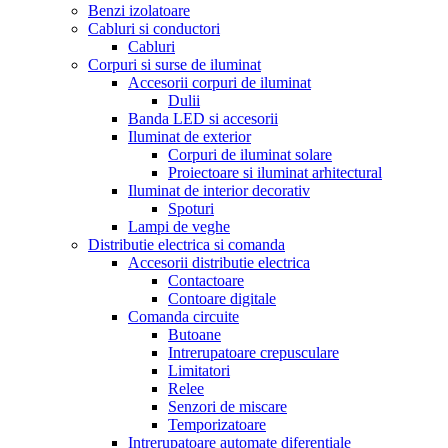
Benzi izolatoare
Cabluri si conductori
Cabluri
Corpuri si surse de iluminat
Accesorii corpuri de iluminat
Dulii
Banda LED si accesorii
Iluminat de exterior
Corpuri de iluminat solare
Proiectoare si iluminat arhitectural
Iluminat de interior decorativ
Spoturi
Lampi de veghe
Distributie electrica si comanda
Accesorii distributie electrica
Contactoare
Contoare digitale
Comanda circuite
Butoane
Intrerupatoare crepusculare
Limitatori
Relee
Senzori de miscare
Temporizatoare
Intrerupatoare automate diferentiale