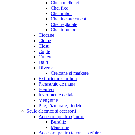
Chei cu clichet
Chei fixe
Chei imbus
Chei inelare cu cot
Chei reglabile
Chei tubulare
Ciocane
Cleme
Clesti
Cuțite
Cuttere
Dalti
Diverse
Creioane si markere
Extractoare suruburi
Fierastraie de mana
Foarfeci
Instrumente de taiat
Menghine
Pile, răzuitoare, rindele
Scule electrice si accesorii
Accesorii pentru gaurire
Burghie
Mandrine
Accesorii pentru taiere si slefuire