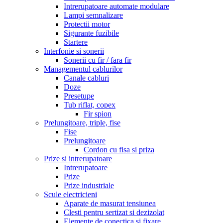
Intrerupatoare automate modulare
Lampi semnalizare
Protectii motor
Sigurante fuzibile
Startere
Interfonie si sonerii
Sonerii cu fir / fara fir
Managementul cablurilor
Canale cabluri
Doze
Presetupe
Tub riflat, copex
Fir spion
Prelungitoare, triple, fise
Fise
Prelungitoare
Cordon cu fisa si priza
Prize si intrerupatoare
Intrerupatoare
Prize
Prize industriale
Scule electricieni
Aparate de masurat tensiunea
Clesti pentru sertizat si dezizolat
Elemente de conectica si fixare