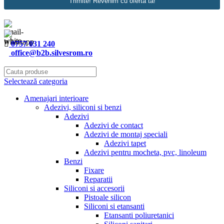
Trimite! Revenim cu oferta ta!
0757 031 240
office@b2b.silvesrom.ro
Selectează categoria
Amenajari interioare
Adezivi, siliconi si benzi
Adezivi
Adezivi de contact
Adezivi de montaj speciali
Adezivi tapet
Adezivi pentru mocheta, pvc, linoleum
Benzi
Fixare
Reparatii
Siliconi si accesorii
Pistoale silicon
Siliconi si etansanti
Etansanti poliuretanici