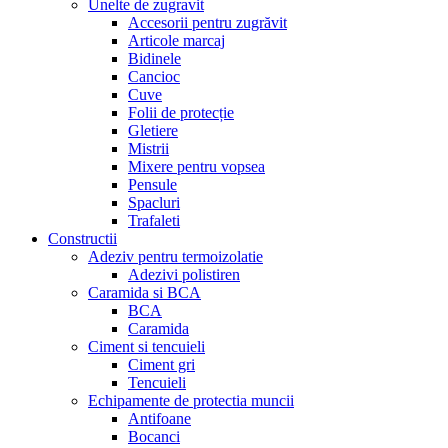
Unelte de zugravit
Accesorii pentru zugrăvit
Articole marcaj
Bidinele
Cancioc
Cuve
Folii de protecție
Gletiere
Mistrii
Mixere pentru vopsea
Pensule
Spacluri
Trafaleti
Constructii
Adeziv pentru termoizolatie
Adezivi polistiren
Caramida si BCA
BCA
Caramida
Ciment si tencuieli
Ciment gri
Tencuieli
Echipamente de protectia muncii
Antifoane
Bocanci