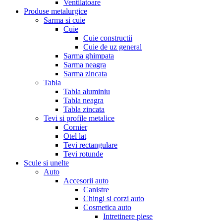
Ventilatoare
Produse metalurgice
Sarma si cuie
Cuie
Cuie constructii
Cuie de uz general
Sarma ghimpata
Sarma neagra
Sarma zincata
Tabla
Tabla aluminiu
Tabla neagra
Tabla zincata
Tevi si profile metalice
Cornier
Otel lat
Tevi rectangulare
Tevi rotunde
Scule si unelte
Auto
Accesorii auto
Canistre
Chingi si corzi auto
Cosmetica auto
Intretinere piese