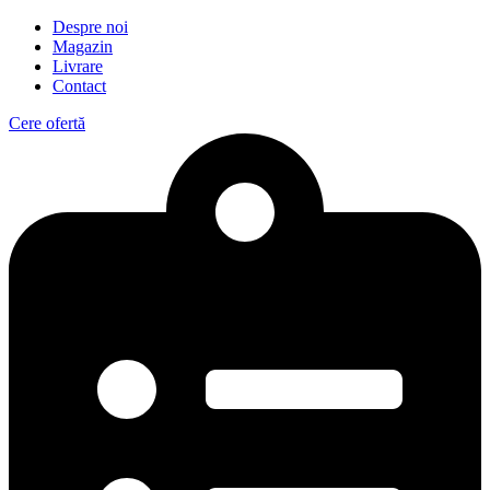
Despre noi
Magazin
Livrare
Contact
Cere ofertă