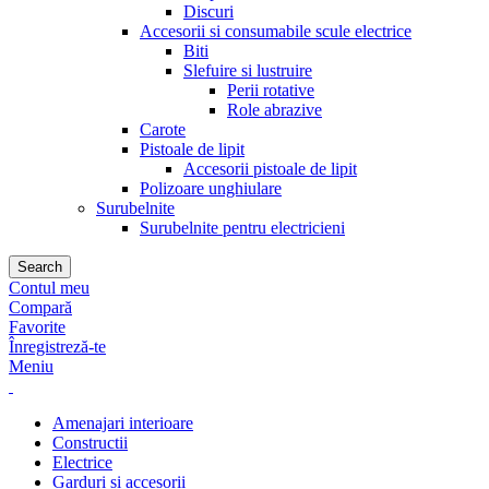
Discuri
Accesorii si consumabile scule electrice
Biti
Slefuire si lustruire
Perii rotative
Role abrazive
Carote
Pistoale de lipit
Accesorii pistoale de lipit
Polizoare unghiulare
Surubelnite
Surubelnite pentru electricieni
Search
Contul meu
Compară
Favorite
Înregistreză-te
Meniu
Amenajari interioare
Constructii
Electrice
Garduri si accesorii