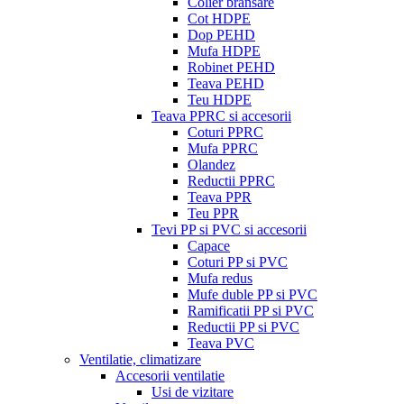
Colier bransare
Cot HDPE
Dop PEHD
Mufa HDPE
Robinet PEHD
Teava PEHD
Teu HDPE
Teava PPRC si accesorii
Coturi PPRC
Mufa PPRC
Olandez
Reductii PPRC
Teava PPR
Teu PPR
Tevi PP si PVC si accesorii
Capace
Coturi PP si PVC
Mufa redus
Mufe duble PP si PVC
Ramificatii PP si PVC
Reductii PP si PVC
Teava PVC
Ventilatie, climatizare
Accesorii ventilatie
Usi de vizitare