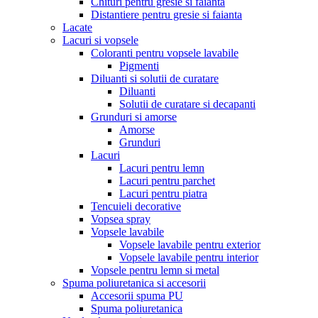
Chituri pentru gresie si faianta
Distantiere pentru gresie si faianta
Lacate
Lacuri si vopsele
Coloranti pentru vopsele lavabile
Pigmenti
Diluanti si solutii de curatare
Diluanti
Solutii de curatare si decapanti
Grunduri si amorse
Amorse
Grunduri
Lacuri
Lacuri pentru lemn
Lacuri pentru parchet
Lacuri pentru piatra
Tencuieli decorative
Vopsea spray
Vopsele lavabile
Vopsele lavabile pentru exterior
Vopsele lavabile pentru interior
Vopsele pentru lemn si metal
Spuma poliuretanica si accesorii
Accesorii spuma PU
Spuma poliuretanica