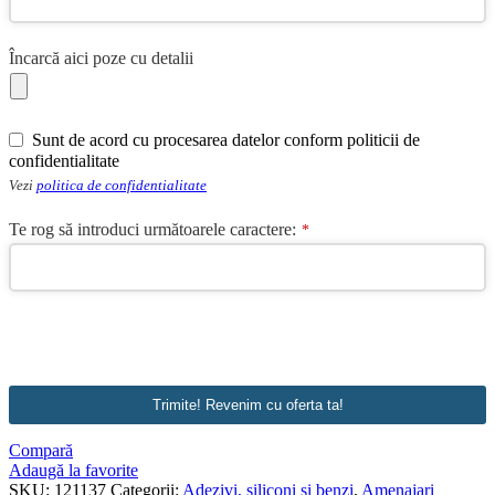
Încarcă aici poze cu detalii
Sunt de acord cu procesarea datelor conform politicii de
confidentialitate
Vezi
politica de confidentialitate
Te rog să introduci următoarele caractere:
*
Trimite! Revenim cu oferta ta!
Compară
Adaugă la favorite
SKU:
121137
Categorii:
Adezivi, siliconi si benzi
,
Amenajari