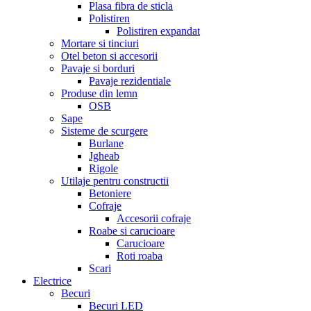
Plasa fibra de sticla
Polistiren
Polistiren expandat
Mortare si tinciuri
Otel beton si accesorii
Pavaje si borduri
Pavaje rezidentiale
Produse din lemn
OSB
Sape
Sisteme de scurgere
Burlane
Jgheab
Rigole
Utilaje pentru constructii
Betoniere
Cofraje
Accesorii cofraje
Roabe si carucioare
Carucioare
Roti roaba
Scari
Electrice
Becuri
Becuri LED