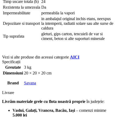
Timp uscare totala (h)
24
Rezistenta la umezeala
Da
Impermeabilitate
permeabila la vapori
in ambalajul original inchis etans, neexpus
Depozitare si transport
la intemperii, radiatii solare sau alte surse de
caldura
gleturi, gips carton, tencuieli de var si
Tip suprafata
ciment, beton si alte suporturi minerale
Vezi si alte produse din aceeasi categorie
AICI
Specificații
Greutate
3 kg
Dimensiuni
20 × 20 × 20 cm
Brand
Savana
Livrare
Livrăm materiale grele cu flota noastră proprie
în județele:
Vaslui, Galați, Vrancea, Bacău, Iași
– comenzi minime
5.000 lei