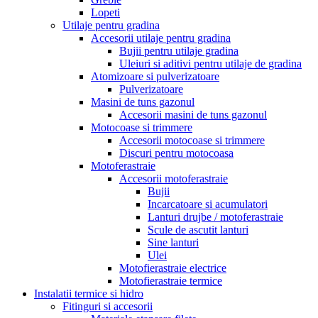
Lopeti
Utilaje pentru gradina
Accesorii utilaje pentru gradina
Bujii pentru utilaje gradina
Uleiuri si aditivi pentru utilaje de gradina
Atomizoare si pulverizatoare
Pulverizatoare
Masini de tuns gazonul
Accesorii masini de tuns gazonul
Motocoase si trimmere
Accesorii motocoase si trimmere
Discuri pentru motocoasa
Motoferastraie
Accesorii motoferastraie
Bujii
Incarcatoare si acumulatori
Lanturi drujbe / motoferastraie
Scule de ascutit lanturi
Sine lanturi
Ulei
Motofierastraie electrice
Motofierastraie termice
Instalatii termice si hidro
Fitinguri si accesorii