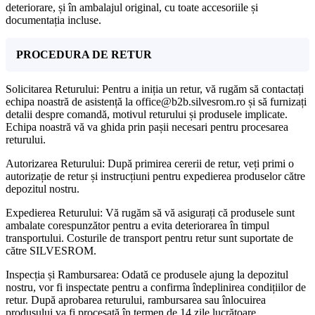
deteriorare, și în ambalajul original, cu toate accesoriile și
documentația incluse.
PROCEDURA DE RETUR
Solicitarea Returului: Pentru a iniția un retur, vă rugăm să contactați
echipa noastră de asistență la office@b2b.silvesrom.ro și să furnizați
detalii despre comandă, motivul returului și produsele implicate.
Echipa noastră vă va ghida prin pașii necesari pentru procesarea
returului.
Autorizarea Returului: După primirea cererii de retur, veți primi o
autorizație de retur și instrucțiuni pentru expedierea produselor către
depozitul nostru.
Expedierea Returului: Vă rugăm să vă asigurați că produsele sunt
ambalate corespunzător pentru a evita deteriorarea în timpul
transportului. Costurile de transport pentru retur sunt suportate de
către SILVESROM.
Inspecția și Rambursarea: Odată ce produsele ajung la depozitul
nostru, vor fi inspectate pentru a confirma îndeplinirea condițiilor de
retur. După aprobarea returului, rambursarea sau înlocuirea
produsului va fi procesată în termen de 14 zile lucrătoare.