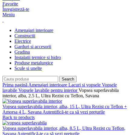
Favorite
Înregistreză-te
Meniu
Amenajari interioare
Constructii
Electrice
Garduri si accesorii
Gradina
Instalatii termice si hidro
Produse metalurgice
Scule si unelte
Search
Prima pagină
Amenajari interioare
Lacuri si vopsele
Vopsele
lavabile
Vopsele lavabile pentru interior
Vopsea superlavabila
interior, alba, 2.5 L, Ultra Rezist cu Teflon, Savana
Vopsea superlavabila interior, alba, 15 L, Ultra Rezist cu Teflon +
Amorsa 4 L, Savana
Autentifică-te ca să vezi prețurile
Back to products
Vopsea superlavabila interior, alba, 8.5 L, Ultra Rezist cu Teflon,
Savana
Autentifică-te ca să vezi prețurile