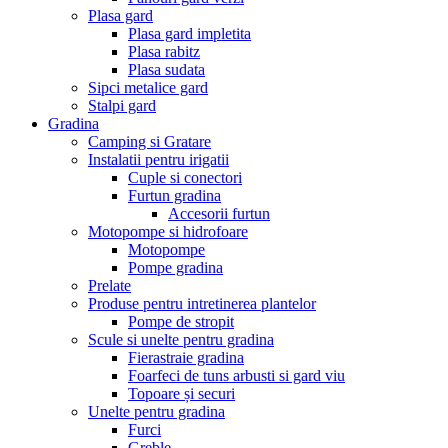
Plasa gard
Plasa gard impletita
Plasa rabitz
Plasa sudata
Sipci metalice gard
Stalpi gard
Gradina
Camping si Gratare
Instalatii pentru irigatii
Cuple si conectori
Furtun gradina
Accesorii furtun
Motopompe si hidrofoare
Motopompe
Pompe gradina
Prelate
Produse pentru intretinerea plantelor
Pompe de stropit
Scule si unelte pentru gradina
Fierastraie gradina
Foarfeci de tuns arbusti si gard viu
Topoare și securi
Unelte pentru gradina
Furci
Greble