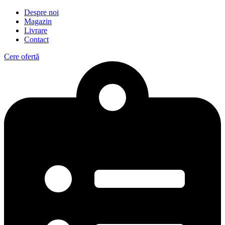
Despre noi
Magazin
Livrare
Contact
Cere ofertă