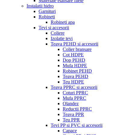
Materiale etansare filete
Instalatii hidro
Garnituri
Robineti
Robineti apa
Tevi si accesorii
Coliere
Izolatie tevi
Teava PEHD si accesorii
Colier bransare
Cot HDPE
Dop PEHD
Mufa HDPE
Robinet PEHD
Teava PEHD
Teu HDPE
Teava PPRC si accesorii
Coturi PPRC
Mufa PPRC
Olandez
Reductii PPRC
Teava PPR
Teu PPR
Tevi PP si PVC si accesorii
Capace