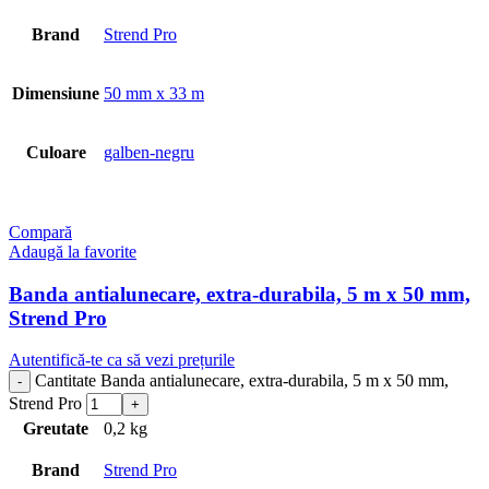
Brand
Strend Pro
Dimensiune
50 mm x 33 m
Culoare
galben-negru
Compară
Adaugă la favorite
Banda antialunecare, extra-durabila, 5 m x 50 mm,
Strend Pro
Autentifică-te ca să vezi prețurile
Cantitate Banda antialunecare, extra-durabila, 5 m x 50 mm,
Strend Pro
Greutate
0,2 kg
Brand
Strend Pro