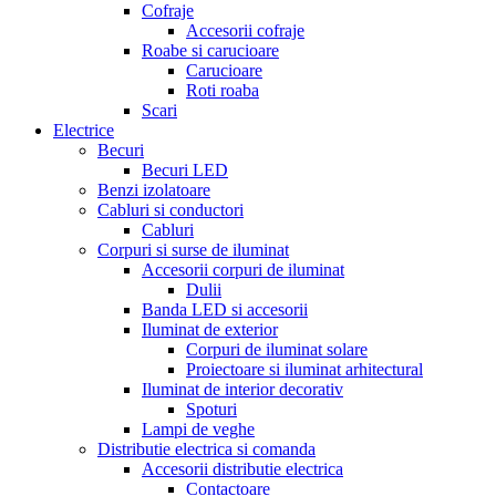
Cofraje
Accesorii cofraje
Roabe si carucioare
Carucioare
Roti roaba
Scari
Electrice
Becuri
Becuri LED
Benzi izolatoare
Cabluri si conductori
Cabluri
Corpuri si surse de iluminat
Accesorii corpuri de iluminat
Dulii
Banda LED si accesorii
Iluminat de exterior
Corpuri de iluminat solare
Proiectoare si iluminat arhitectural
Iluminat de interior decorativ
Spoturi
Lampi de veghe
Distributie electrica si comanda
Accesorii distributie electrica
Contactoare