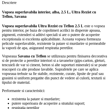
Descriere
Vopsea superlavabila interior, alba, 2.5 L, Ultra Rezist cu
Teflon, Savana
Vopsea superlavabila Ultra Rezist cu Teflon 2.5 L
este o vopsea
pentru interior, pe baza de copolimeri acrilici in dispersie apoasa,
pigmenti, extenderi si aditivi speciali si are o putere de acoperire
exceptionala si excelenta aplicabilitate. Aceasta vopsea formeaza
pelicule superlavabile, rezistente la patare si murdarire si permeabile
la vaporii de apa, asigurand respiratia peretilor.
Vopseaua
Savana cu Teflon
se utilizeaza pentru finisarea decorativa
si de protectie a peretilor interiori si a tavanelor (gips-carton, gleturi,
tencuieli de var si ciment, beton si alte suporturi minerale) si se poate
reacoperi cu alte produse lavabile. Suprafetele pe care se aplica
vopseaua trebuie sa fie stabile, rezistente, curate, lipsite de praf sau
grasimi si uniform pregatite din punct de vedere al culorii, texturii si
tipului de material.
Performante si caracteristici:
rezistenta la patare si murdarire;
putere superioara de acoperire a stratului suport;
respiratia peretilor