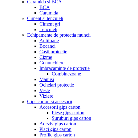
Caramida si BCA
BCA
Caramida
Ciment si tencuieli
Ciment gri
Tencuieli
Echipamente de protectia muncii
Antifoane
Bocanci
Casti protectie
Cizme
Genunchiere
Imbracaminte de protectie
Combinezoane
Manusi
Ochelari protectie
Veste
Viziere
Gips carton si accesorii
Accesorii gips carton
Piese gips carton
Suruburi gips carton
Adeziv gips carton
Placi gips carton
Profile gips carton