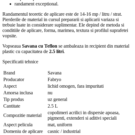
randament exceptional.
Randamentul teoretic de aplicare este de 14-16 mp / litru / strat.
Pierderile de material in cursul prepararii si aplicarii variaza si
trebuie luate in considerare suplimentar. Ele depind de metoda si
conditiile de aplicare, forma, marimea, textura si profilul suprafetei
vopsite.
Vopseaua
Savana
cu Teflon
se ambaleaza in recipient din material
plastic cu capacitatea de
2.5 litri
.
Specificatii tehnice
Brand
Savana
Producator
Fabryo
Aspect
lichid omogen, fara impuritati
Amorsa inclusa
nu
Tip produs
uz general
Cantitate
2.5 L
copolimeri acrilici in dispersie apoasa,
Compozitie material
pigmenti, extenderi si aditivi speciali
Aspect pelicula
mat, uniform
Domeniu de aplicare
casnic / industrial