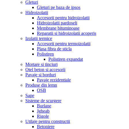
Gleturi
Gleturi pe baza de ipsos
Hidroizolatii
Accesorii pentru hidroizolatii
Hidroizolatii pardoseli
Membrane bituminoase
Reparatii si hidroizolatii acoperis
Izolatii termice
Accesorii pentru termoizolatii
Plasa fibra de sticla
Polistiren
Polistiren expandat
Mortare si tinciuri
Otel beton si accesorii
Pavaje si borduri
Pavaje rezidentiale
Produse din lemn
OSB
Sape
Sisteme de scurgere
Burlane
Jgheab
Rigole
Utilaje pentru constructii
Betoniere