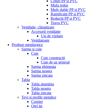
Coturi PP si PVC
Mufa redus
Mufe duble PP si PVC
Ramificatii PP si PVC
Reductii PP si PVC
Teava PVC
Ventilatie, climatizare
Accesorii ventilatie
Usi de vizitare
Ventilatoare
Produse metalurgice
Sarma si cuie
Cuie
Cuie constructii
Cuie de uz general
Sarma ghimpata
Sarma neagra
Sarma zincata
Tabla
Tabla aluminiu
Tabla neagra
Tabla zincata
Tevi si profile metalice
Cornier
Otel lat