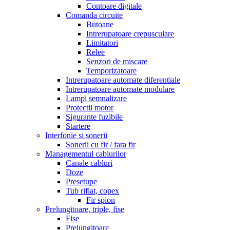
Contoare digitale
Comanda circuite
Butoane
Intrerupatoare crepusculare
Limitatori
Relee
Senzori de miscare
Temporizatoare
Intrerupatoare automate diferentiale
Intrerupatoare automate modulare
Lampi semnalizare
Protectii motor
Sigurante fuzibile
Startere
Interfonie si sonerii
Sonerii cu fir / fara fir
Managementul cablurilor
Canale cabluri
Doze
Presetupe
Tub riflat, copex
Fir spion
Prelungitoare, triple, fise
Fise
Prelungitoare