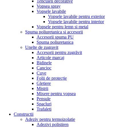
Tencuieli decorative
Vopsea spray
Vopsele lavabile
Vopsele lavabile pentru exterior
Vopsele lavabile pentru interior
Vopsele pentru lemn si metal
Spuma poliuretanica si accesorii
Accesorii spuma PU
Spuma poliuretanica
Unelte de zugravit
Accesorii pentru zugrăvit
Articole marcaj
Bidinele
Cancioc
Cuve
Folii de protecție
Gletiere
Mistrii
Mixere pentru vopsea
Pensule
Spacluri
Trafaleti
Constructii
Adeziv pentru termoizolatie
Adezivi polistiren