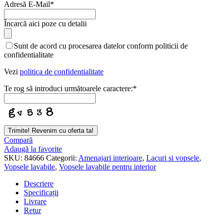
Adresă E-Mail
*
Contact
Încarcă aici poze cu detalii
Email
*
Sunt de acord cu procesarea datelor conform politicii de
confidentialitate
Vezi
politica de confidentialitate
Te rog să introduci următoarele caractere:
*
Trimite! Revenim cu oferta ta!
Compară
Adaugă la favorite
SKU:
84666
Categorii:
Amenajari interioare
,
Lacuri si vopsele
,
Vopsele lavabile
,
Vopsele lavabile pentru interior
Descriere
Specificații
Livrare
Retur