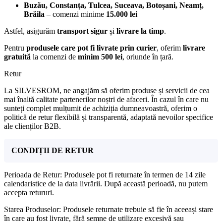
Buzău, Constanța, Tulcea, Suceava, Botoșani, Neamț,
Brăila
– comenzi minime
15.000 lei
Astfel, asigurăm
transport sigur
și
livrare la timp
.
Pentru
produsele care pot fi livrate prin curier
, oferim
livrare
gratuită
la comenzi de
minim 500 lei
, oriunde în țară.
Retur
La SILVESROM, ne angajăm să oferim produse și servicii de cea
mai înaltă calitate partenerilor noștri de afaceri. În cazul în care nu
sunteți complet mulțumit de achiziția dumneavoastră, oferim o
politică de retur flexibilă și transparentă, adaptată nevoilor specifice
ale clienților B2B.
CONDIȚII DE RETUR
Perioada de Retur: Produsele pot fi returnate în termen de 14 zile
calendaristice de la data livrării. După această perioadă, nu putem
accepta retururi.
Starea Produselor: Produsele returnate trebuie să fie în aceeași stare
în care au fost livrate, fără semne de utilizare excesivă sau