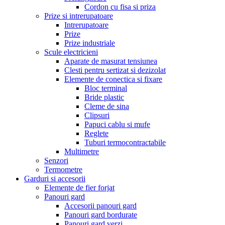
Cordon cu fisa si priza
Prize si intrerupatoare
Intrerupatoare
Prize
Prize industriale
Scule electricieni
Aparate de masurat tensiunea
Clesti pentru sertizat si dezizolat
Elemente de conectica si fixare
Bloc terminal
Bride plastic
Cleme de sina
Clipsuri
Papuci cablu si mufe
Reglete
Tuburi termocontractabile
Multimetre
Senzori
Termometre
Garduri si accesorii
Elemente de fier forjat
Panouri gard
Accesorii panouri gard
Panouri gard bordurate
Panouri gard verzi