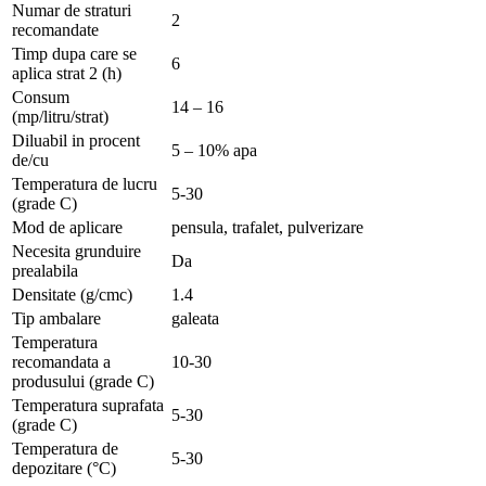
Numar de straturi
2
recomandate
Timp dupa care se
6
aplica strat 2 (h)
Consum
14 – 16
(mp/litru/strat)
Diluabil in procent
5 – 10% apa
de/cu
Temperatura de lucru
5-30
(grade C)
Mod de aplicare
pensula, trafalet, pulverizare
Necesita grunduire
Da
prealabila
Densitate (g/cmc)
1.4
Tip ambalare
galeata
Temperatura
recomandata a
10-30
produsului (grade C)
Temperatura suprafata
5-30
(grade C)
Temperatura de
5-30
depozitare (°C)