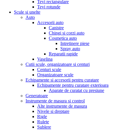
Tevi rectangulare
Tevi rotunde
Scule si unelte
Auto
Accesorii auto
Canistre
Chingi si corzi auto
Cosmetica auto
Intretinere piese
Spray auto
Reparatii rapide
Vaselina
Cutii scule, organizatoare si centuri
Centuri scule
Organizatoare scule
Echipamente si accesorii pentru curatare
Echipamente pentru curatare exterioara
Aparate de curatat cu presiune
Generatoare
Instrumente de masura si control
Alte instrumente de masura
Nivele si dreptare
Rigle
Rulete
Sublere