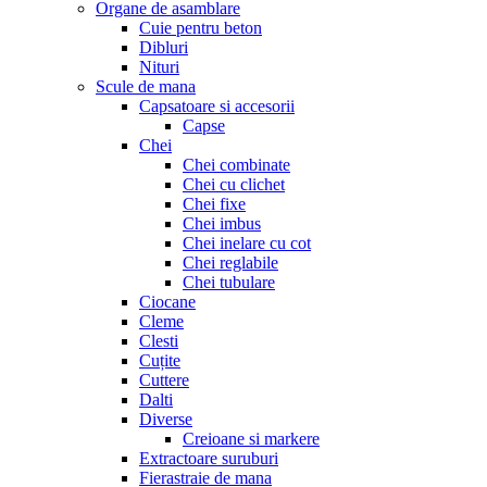
Organe de asamblare
Cuie pentru beton
Dibluri
Nituri
Scule de mana
Capsatoare si accesorii
Capse
Chei
Chei combinate
Chei cu clichet
Chei fixe
Chei imbus
Chei inelare cu cot
Chei reglabile
Chei tubulare
Ciocane
Cleme
Clesti
Cuțite
Cuttere
Dalti
Diverse
Creioane si markere
Extractoare suruburi
Fierastraie de mana