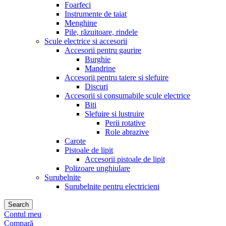
Foarfeci
Instrumente de taiat
Menghine
Pile, răzuitoare, rindele
Scule electrice si accesorii
Accesorii pentru gaurire
Burghie
Mandrine
Accesorii pentru taiere si slefuire
Discuri
Accesorii si consumabile scule electrice
Biti
Slefuire si lustruire
Perii rotative
Role abrazive
Carote
Pistoale de lipit
Accesorii pistoale de lipit
Polizoare unghiulare
Surubelnite
Surubelnite pentru electricieni
Search
Contul meu
Compară