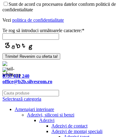
Sunt de acord cu procesarea datelor conform politicii de
confidentialitate
Vezi
politica de confidentialitate
Te rog să introduci următoarele caractere:
*
Trimite! Revenim cu oferta ta!
Business
Email
*
0757 031 240
office@b2b.silvesrom.ro
Selectează categoria
Amenajari interioare
Adezivi, siliconi si benzi
Adezivi
Adezivi de contact
Adezivi de montaj speciali
Adezivi tapet