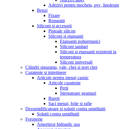
Adezivi pentru mocheta, pvc, linoleum
Benzi
Fixare
Reparatii
Siliconi si accesorii
Pistoale silicon
Siliconi si etansanti
Etansanti poliuretanici
Siliconi sanitari
Siliconi si etansanti rezistenti la
temperatura
Siliconi universali
Cilindri siguranta, yale, chei si port chei
Curatenie si intretinere
Articole pentru menaj casnic
Articole curatenie
Perii
Stergatoare geamuri
Bureti
Saci menaj, folie si rafie
Dezumidificatoare si solutii contra umiditatii
Solutii contra umiditatii
Feronerie
Amortizor hidraulic usa