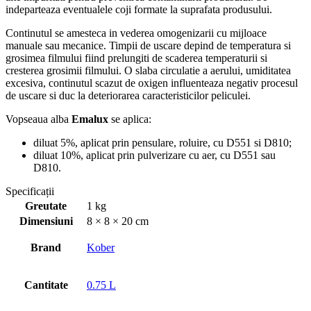
indeparteaza eventualele coji formate la suprafata produsului.
Continutul se amesteca in vederea omogenizarii cu mijloace
manuale sau mecanice. Timpii de uscare depind de temperatura si
grosimea filmului fiind prelungiti de scaderea temperaturii si
cresterea grosimii filmului. O slaba circulatie a aerului, umiditatea
excesiva, continutul scazut de oxigen influenteaza negativ procesul
de uscare si duc la deteriorarea caracteristicilor peliculei.
Vopseaua alba
Emalux
se aplica:
diluat 5%, aplicat prin pensulare, roluire, cu D551 si D810;
diluat 10%, aplicat prin pulverizare cu aer, cu D551 sau
D810.
Specificații
Greutate
1 kg
Dimensiuni
8 × 8 × 20 cm
Brand
Kober
Cantitate
0.75 L