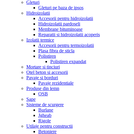
Gleturi
Gleturi pe baza de ipsos
Hidroizolatii
Accesorii pentru hidroizolatii
Hidroizolatii pardoseli
Membrane bituminoase
Reparatii si hidroizolatii acoperis
Izolatii termice
Accesorii pentru termoizolatii
Plasa fibra de sticla
Polistiren
Polistiren expandat
Mortare si tinciuri
Otel beton si accesorii
Pavaje si borduri
Pavaje rezidentiale
Produse din lemn
OSB
Sape
Sisteme de scurgere
Burlane
Jgheab
Rigole
Utilaje pentru constructii
Betoniere