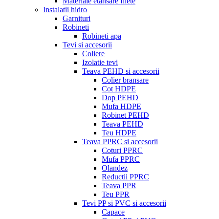
Materiale etansare filete
Instalatii hidro
Garnituri
Robineti
Robineti apa
Tevi si accesorii
Coliere
Izolatie tevi
Teava PEHD si accesorii
Colier bransare
Cot HDPE
Dop PEHD
Mufa HDPE
Robinet PEHD
Teava PEHD
Teu HDPE
Teava PPRC si accesorii
Coturi PPRC
Mufa PPRC
Olandez
Reductii PPRC
Teava PPR
Teu PPR
Tevi PP si PVC si accesorii
Capace