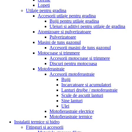
Lopeti
Utilaje pentru gradina
Accesorii utilaje pentru gradina
Bujii pentru utilaje gradina
Uleiuri si aditivi pentru utilaje de gradina
Atomizoare si pulverizatoare
Pulverizatoare
Masini de tuns gazonul
Accesorii masini de tuns gazonul
Motocoase si trimmere
Accesorii motocoase si trimmere
Discuri pentru motocoasa
Motoferastraie
Accesorii motoferastraie
Bujii
Incarcatoare si acumulatori
Lanturi drujbe / motoferastraie
Scule de ascutit lanturi
Sine lanturi
Ulei
Motofierastraie electrice
Motofierastraie termice
Instalatii termice si hidro
Fitinguri si accesorii