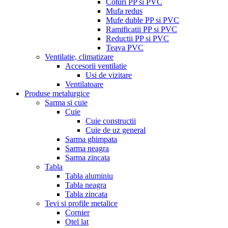
Coturi PP si PVC
Mufa redus
Mufe duble PP si PVC
Ramificatii PP si PVC
Reductii PP si PVC
Teava PVC
Ventilatie, climatizare
Accesorii ventilatie
Usi de vizitare
Ventilatoare
Produse metalurgice
Sarma si cuie
Cuie
Cuie constructii
Cuie de uz general
Sarma ghimpata
Sarma neagra
Sarma zincata
Tabla
Tabla aluminiu
Tabla neagra
Tabla zincata
Tevi si profile metalice
Cornier
Otel lat