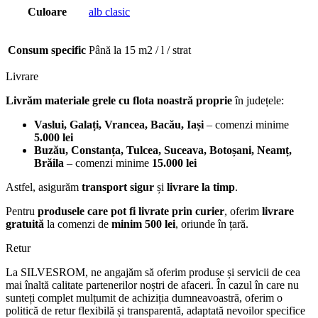
Culoare
alb clasic
Consum specific
Până la 15 m2 / l / strat
Livrare
Livrăm materiale grele cu flota noastră proprie
în județele:
Vaslui, Galați, Vrancea, Bacău, Iași
– comenzi minime
5.000 lei
Buzău, Constanța, Tulcea, Suceava, Botoșani, Neamț,
Brăila
– comenzi minime
15.000 lei
Astfel, asigurăm
transport sigur
și
livrare la timp
.
Pentru
produsele care pot fi livrate prin curier
, oferim
livrare
gratuită
la comenzi de
minim 500 lei
, oriunde în țară.
Retur
La SILVESROM, ne angajăm să oferim produse și servicii de cea
mai înaltă calitate partenerilor noștri de afaceri. În cazul în care nu
sunteți complet mulțumit de achiziția dumneavoastră, oferim o
politică de retur flexibilă și transparentă, adaptată nevoilor specifice