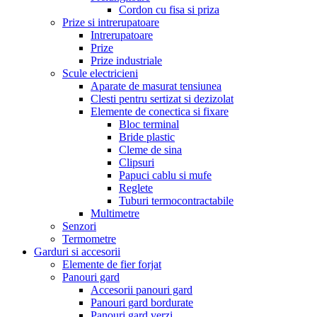
Cordon cu fisa si priza
Prize si intrerupatoare
Intrerupatoare
Prize
Prize industriale
Scule electricieni
Aparate de masurat tensiunea
Clesti pentru sertizat si dezizolat
Elemente de conectica si fixare
Bloc terminal
Bride plastic
Cleme de sina
Clipsuri
Papuci cablu si mufe
Reglete
Tuburi termocontractabile
Multimetre
Senzori
Termometre
Garduri si accesorii
Elemente de fier forjat
Panouri gard
Accesorii panouri gard
Panouri gard bordurate
Panouri gard verzi