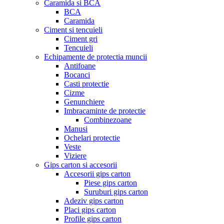
Caramida si BCA
BCA
Caramida
Ciment si tencuieli
Ciment gri
Tencuieli
Echipamente de protectia muncii
Antifoane
Bocanci
Casti protectie
Cizme
Genunchiere
Imbracaminte de protectie
Combinezoane
Manusi
Ochelari protectie
Veste
Viziere
Gips carton si accesorii
Accesorii gips carton
Piese gips carton
Suruburi gips carton
Adeziv gips carton
Placi gips carton
Profile gips carton