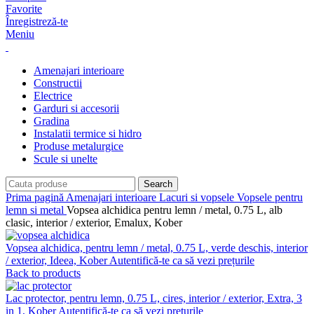
Favorite
Înregistreză-te
Meniu
Amenajari interioare
Constructii
Electrice
Garduri si accesorii
Gradina
Instalatii termice si hidro
Produse metalurgice
Scule si unelte
Search
Prima pagină
Amenajari interioare
Lacuri si vopsele
Vopsele pentru
lemn si metal
Vopsea alchidica pentru lemn / metal, 0.75 L, alb
clasic, interior / exterior, Emalux, Kober
Vopsea alchidica, pentru lemn / metal, 0.75 L, verde deschis, interior
/ exterior, Ideea, Kober
Autentifică-te ca să vezi prețurile
Back to products
Lac protector, pentru lemn, 0.75 L, cires, interior / exterior, Extra, 3
in 1, Kober
Autentifică-te ca să vezi prețurile