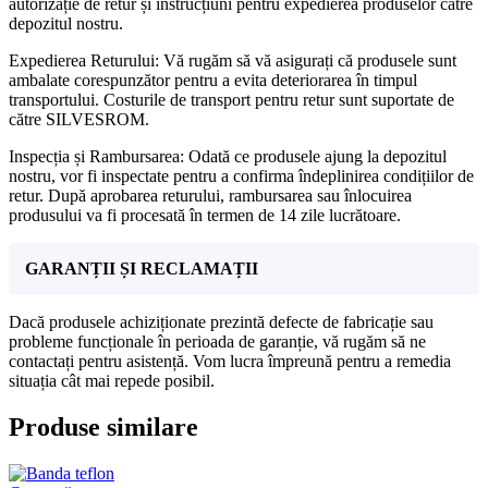
autorizație de retur și instrucțiuni pentru expedierea produselor către
depozitul nostru.
Expedierea Returului: Vă rugăm să vă asigurați că produsele sunt
ambalate corespunzător pentru a evita deteriorarea în timpul
transportului. Costurile de transport pentru retur sunt suportate de
către SILVESROM.
Inspecția și Rambursarea: Odată ce produsele ajung la depozitul
nostru, vor fi inspectate pentru a confirma îndeplinirea condițiilor de
retur. După aprobarea returului, rambursarea sau înlocuirea
produsului va fi procesată în termen de 14 zile lucrătoare.
GARANȚII ȘI RECLAMAȚII
Dacă produsele achiziționate prezintă defecte de fabricație sau
probleme funcționale în perioada de garanție, vă rugăm să ne
contactați pentru asistență. Vom lucra împreună pentru a remedia
situația cât mai repede posibil.
Produse similare