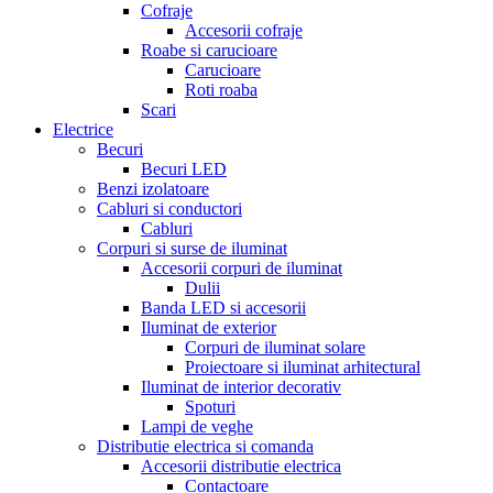
Cofraje
Accesorii cofraje
Roabe si carucioare
Carucioare
Roti roaba
Scari
Electrice
Becuri
Becuri LED
Benzi izolatoare
Cabluri si conductori
Cabluri
Corpuri si surse de iluminat
Accesorii corpuri de iluminat
Dulii
Banda LED si accesorii
Iluminat de exterior
Corpuri de iluminat solare
Proiectoare si iluminat arhitectural
Iluminat de interior decorativ
Spoturi
Lampi de veghe
Distributie electrica si comanda
Accesorii distributie electrica
Contactoare