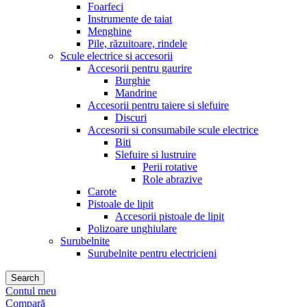
Foarfeci
Instrumente de taiat
Menghine
Pile, răzuitoare, rindele
Scule electrice si accesorii
Accesorii pentru gaurire
Burghie
Mandrine
Accesorii pentru taiere si slefuire
Discuri
Accesorii si consumabile scule electrice
Biti
Slefuire si lustruire
Perii rotative
Role abrazive
Carote
Pistoale de lipit
Accesorii pistoale de lipit
Polizoare unghiulare
Surubelnite
Surubelnite pentru electricieni
Search
Contul meu
Compară