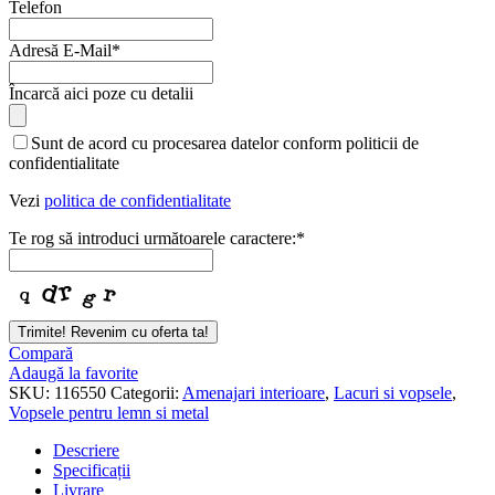
Telefon
Adresă E-Mail
*
Phone
Încarcă aici poze cu detalii
Number
*
Sunt de acord cu procesarea datelor conform politicii de
confidentialitate
Vezi
politica de confidentialitate
Te rog să introduci următoarele caractere:
*
Trimite! Revenim cu oferta ta!
Compară
Adaugă la favorite
SKU:
116550
Categorii:
Amenajari interioare
,
Lacuri si vopsele
,
Vopsele pentru lemn si metal
Descriere
Specificații
Livrare