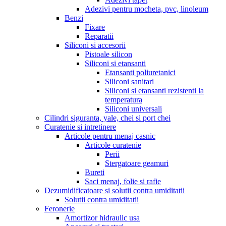
Adezivi pentru mocheta, pvc, linoleum
Benzi
Fixare
Reparatii
Siliconi si accesorii
Pistoale silicon
Siliconi si etansanti
Etansanti poliuretanici
Siliconi sanitari
Siliconi si etansanti rezistenti la
temperatura
Siliconi universali
Cilindri siguranta, yale, chei si port chei
Curatenie si intretinere
Articole pentru menaj casnic
Articole curatenie
Perii
Stergatoare geamuri
Bureti
Saci menaj, folie si rafie
Dezumidificatoare si solutii contra umiditatii
Solutii contra umiditatii
Feronerie
Amortizor hidraulic usa