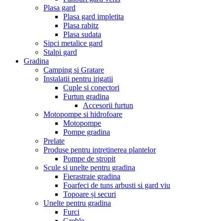
Plasa gard
Plasa gard impletita
Plasa rabitz
Plasa sudata
Sipci metalice gard
Stalpi gard
Gradina
Camping si Gratare
Instalatii pentru irigatii
Cuple si conectori
Furtun gradina
Accesorii furtun
Motopompe si hidrofoare
Motopompe
Pompe gradina
Prelate
Produse pentru intretinerea plantelor
Pompe de stropit
Scule si unelte pentru gradina
Fierastraie gradina
Foarfeci de tuns arbusti si gard viu
Topoare și securi
Unelte pentru gradina
Furci
Greble