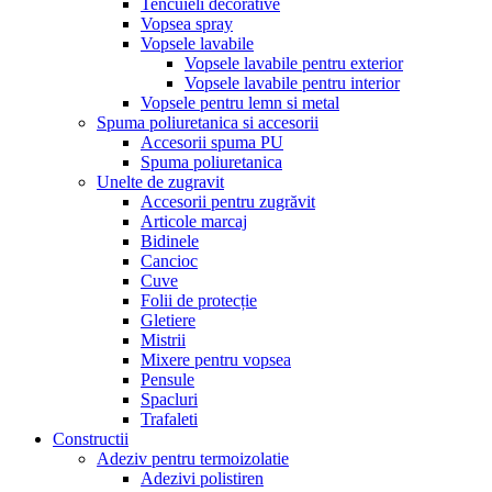
Tencuieli decorative
Vopsea spray
Vopsele lavabile
Vopsele lavabile pentru exterior
Vopsele lavabile pentru interior
Vopsele pentru lemn si metal
Spuma poliuretanica si accesorii
Accesorii spuma PU
Spuma poliuretanica
Unelte de zugravit
Accesorii pentru zugrăvit
Articole marcaj
Bidinele
Cancioc
Cuve
Folii de protecție
Gletiere
Mistrii
Mixere pentru vopsea
Pensule
Spacluri
Trafaleti
Constructii
Adeziv pentru termoizolatie
Adezivi polistiren