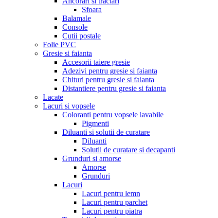
Ancorari si tractari
Sfoara
Balamale
Console
Cutii postale
Folie PVC
Gresie si faianta
Accesorii taiere gresie
Adezivi pentru gresie si faianta
Chituri pentru gresie si faianta
Distantiere pentru gresie si faianta
Lacate
Lacuri si vopsele
Coloranti pentru vopsele lavabile
Pigmenti
Diluanti si solutii de curatare
Diluanti
Solutii de curatare si decapanti
Grunduri si amorse
Amorse
Grunduri
Lacuri
Lacuri pentru lemn
Lacuri pentru parchet
Lacuri pentru piatra