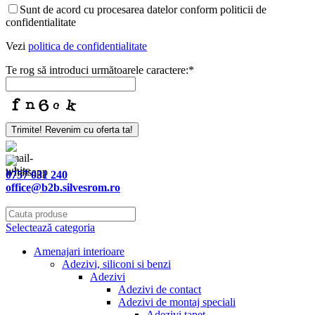
Sunt de acord cu procesarea datelor conform politicii de
confidentialitate
Vezi
politica de confidentialitate
Te rog să introduci următoarele caractere:
*
Phone
Trimite! Revenim cu oferta ta!
Number
*
0757 031 240
office@b2b.silvesrom.ro
Selectează categoria
Amenajari interioare
Adezivi, siliconi si benzi
Adezivi
Adezivi de contact
Adezivi de montaj speciali
Adezivi tapet