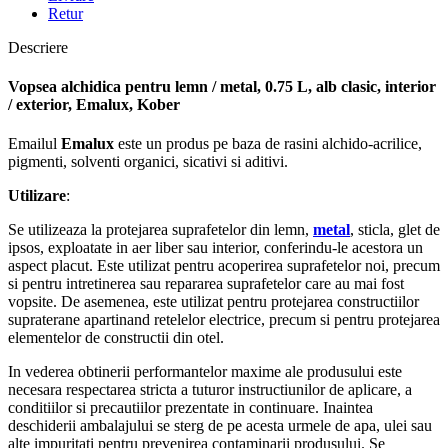
Retur
Descriere
Vopsea alchidica pentru lemn / metal, 0.75 L, alb clasic, interior
/ exterior, Emalux, Kober
Emailul
Emalux
este un produs pe baza de rasini alchido-acrilice,
pigmenti, solventi organici, sicativi si aditivi.
Utilizare
:
Se utilizeaza la protejarea suprafetelor din lemn,
metal
, sticla, glet de
ipsos, exploatate in aer liber sau interior, conferindu-le acestora un
aspect placut. Este utilizat pentru acoperirea suprafetelor noi, precum
si pentru intretinerea sau repararea suprafetelor care au mai fost
vopsite. De asemenea, este utilizat pentru protejarea constructiilor
supraterane apartinand retelelor electrice, precum si pentru protejarea
elementelor de constructii din otel.
In vederea obtinerii performantelor maxime ale produsului este
necesara respectarea stricta a tuturor instructiunilor de aplicare, a
conditiilor si precautiilor prezentate in continuare. Inaintea
deschiderii ambalajului se sterg de pe acesta urmele de apa, ulei sau
alte impuritati pentru prevenirea contaminarii produsului. Se