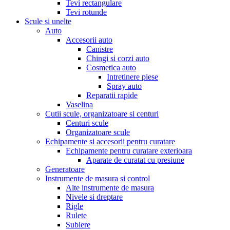
Tevi rectangulare
Tevi rotunde
Scule si unelte
Auto
Accesorii auto
Canistre
Chingi si corzi auto
Cosmetica auto
Intretinere piese
Spray auto
Reparatii rapide
Vaselina
Cutii scule, organizatoare si centuri
Centuri scule
Organizatoare scule
Echipamente si accesorii pentru curatare
Echipamente pentru curatare exterioara
Aparate de curatat cu presiune
Generatoare
Instrumente de masura si control
Alte instrumente de masura
Nivele si dreptare
Rigle
Rulete
Sublere