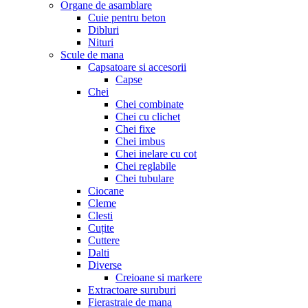
Organe de asamblare
Cuie pentru beton
Dibluri
Nituri
Scule de mana
Capsatoare si accesorii
Capse
Chei
Chei combinate
Chei cu clichet
Chei fixe
Chei imbus
Chei inelare cu cot
Chei reglabile
Chei tubulare
Ciocane
Cleme
Clesti
Cuțite
Cuttere
Dalti
Diverse
Creioane si markere
Extractoare suruburi
Fierastraie de mana