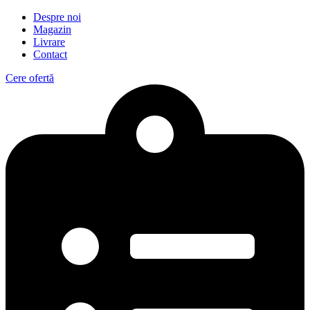
Despre noi
Magazin
Livrare
Contact
Cere ofertă