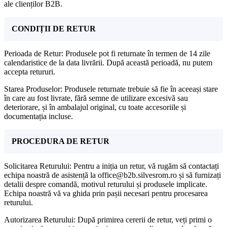
ale clienților B2B.
CONDIȚII DE RETUR
Perioada de Retur: Produsele pot fi returnate în termen de 14 zile
calendaristice de la data livrării. După această perioadă, nu putem
accepta retururi.
Starea Produselor: Produsele returnate trebuie să fie în aceeași stare
în care au fost livrate, fără semne de utilizare excesivă sau
deteriorare, și în ambalajul original, cu toate accesoriile și
documentația incluse.
PROCEDURA DE RETUR
Solicitarea Returului: Pentru a iniția un retur, vă rugăm să contactați
echipa noastră de asistență la office@b2b.silvesrom.ro și să furnizați
detalii despre comandă, motivul returului și produsele implicate.
Echipa noastră vă va ghida prin pașii necesari pentru procesarea
returului.
Autorizarea Returului: După primirea cererii de retur, veți primi o