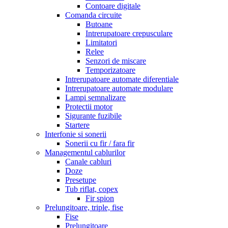
Contoare digitale
Comanda circuite
Butoane
Intrerupatoare crepusculare
Limitatori
Relee
Senzori de miscare
Temporizatoare
Intrerupatoare automate diferentiale
Intrerupatoare automate modulare
Lampi semnalizare
Protectii motor
Sigurante fuzibile
Startere
Interfonie si sonerii
Sonerii cu fir / fara fir
Managementul cablurilor
Canale cabluri
Doze
Presetupe
Tub riflat, copex
Fir spion
Prelungitoare, triple, fise
Fise
Prelungitoare