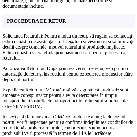
deteriorare, și în ambalajul original, cu toate accesoriile și
documentația incluse.
PROCEDURA DE RETUR
Solicitarea Returului: Pentru a iniția un retur, vă rugăm să contactați
echipa noastră de asistență la office@b2b.silvesrom.ro și să furnizați
detalii despre comandă, motivul returului și produsele implicate.
Echipa noastră vă va ghida prin pașii necesari pentru procesarea
returului.
Autorizarea Returului: După primirea cererii de retur, veți primi o
autorizație de retur și instrucțiuni pentru expedierea produselor către
depozitul nostru.
Expedierea Returului: Vă rugăm să vă asigurați că produsele sunt
ambalate corespunzător pentru a evita deteriorarea în timpul
transportului. Costurile de transport pentru retur sunt suportate de
către SILVESROM.
Inspecția și Rambursarea: Odată ce produsele ajung la depozitul
nostru, vor fi inspectate pentru a confirma îndeplinirea condițiilor de
retur. După aprobarea returului, rambursarea sau înlocuirea
produsului va fi procesată în termen de 14 zile lucrătoare.