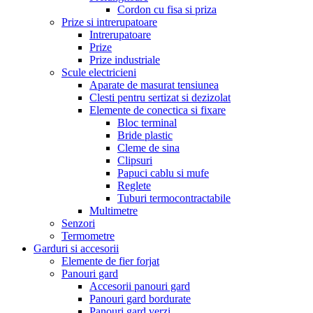
Cordon cu fisa si priza
Prize si intrerupatoare
Intrerupatoare
Prize
Prize industriale
Scule electricieni
Aparate de masurat tensiunea
Clesti pentru sertizat si dezizolat
Elemente de conectica si fixare
Bloc terminal
Bride plastic
Cleme de sina
Clipsuri
Papuci cablu si mufe
Reglete
Tuburi termocontractabile
Multimetre
Senzori
Termometre
Garduri si accesorii
Elemente de fier forjat
Panouri gard
Accesorii panouri gard
Panouri gard bordurate
Panouri gard verzi