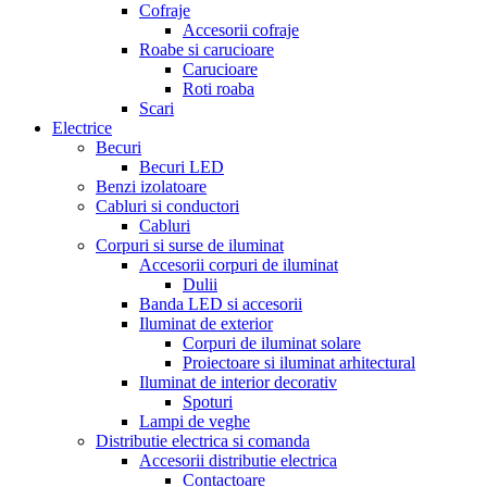
Cofraje
Accesorii cofraje
Roabe si carucioare
Carucioare
Roti roaba
Scari
Electrice
Becuri
Becuri LED
Benzi izolatoare
Cabluri si conductori
Cabluri
Corpuri si surse de iluminat
Accesorii corpuri de iluminat
Dulii
Banda LED si accesorii
Iluminat de exterior
Corpuri de iluminat solare
Proiectoare si iluminat arhitectural
Iluminat de interior decorativ
Spoturi
Lampi de veghe
Distributie electrica si comanda
Accesorii distributie electrica
Contactoare