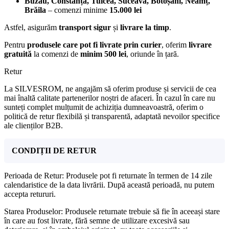
Buzău, Constanța, Tulcea, Suceava, Botoșani, Neamț,
Brăila
– comenzi minime
15.000 lei
Astfel, asigurăm
transport sigur
și
livrare la timp
.
Pentru
produsele care pot fi livrate prin curier
, oferim
livrare
gratuită
la comenzi de
minim 500 lei
, oriunde în țară.
Retur
La SILVESROM, ne angajăm să oferim produse și servicii de cea
mai înaltă calitate partenerilor noștri de afaceri. În cazul în care nu
sunteți complet mulțumit de achiziția dumneavoastră, oferim o
politică de retur flexibilă și transparentă, adaptată nevoilor specifice
ale clienților B2B.
CONDIȚII DE RETUR
Perioada de Retur: Produsele pot fi returnate în termen de 14 zile
calendaristice de la data livrării. După această perioadă, nu putem
accepta retururi.
Starea Produselor: Produsele returnate trebuie să fie în aceeași stare
în care au fost livrate, fără semne de utilizare excesivă sau