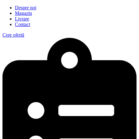
Despre noi
Magazin
Livrare
Contact
Cere ofertă