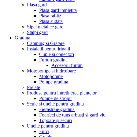
Plasa gard
Plasa gard impletita
Plasa rabitz
Plasa sudata
Sipci metalice gard
Stalpi gard
Gradina
Camping si Gratare
Instalatii pentru irigatii
Cuple si conectori
Furtun gradina
Accesorii furtun
Motopompe si hidrofoare
Motopompe
Pompe gradina
Prelate
Produse pentru intretinerea plantelor
Pompe de stropit
Scule si unelte pentru gradina
Fierastraie gradina
Foarfeci de tuns arbusti si gard viu
Topoare și securi
Unelte pentru gradina
Furci
Greble