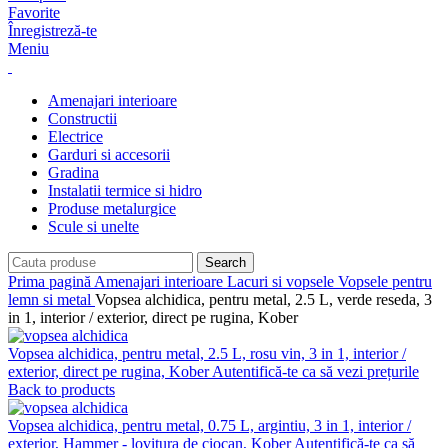
Favorite
Înregistreză-te
Meniu
Amenajari interioare
Constructii
Electrice
Garduri si accesorii
Gradina
Instalatii termice si hidro
Produse metalurgice
Scule si unelte
Search
Prima pagină
Amenajari interioare
Lacuri si vopsele
Vopsele pentru
lemn si metal
Vopsea alchidica, pentru metal, 2.5 L, verde reseda, 3
in 1, interior / exterior, direct pe rugina, Kober
Vopsea alchidica, pentru metal, 2.5 L, rosu vin, 3 in 1, interior /
exterior, direct pe rugina, Kober
Autentifică-te ca să vezi prețurile
Back to products
Vopsea alchidica, pentru metal, 0.75 L, argintiu, 3 in 1, interior /
exterior, Hammer - lovitura de ciocan, Kober
Autentifică-te ca să