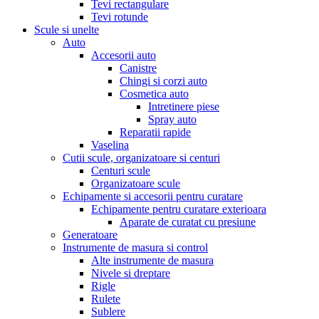
Tevi rectangulare
Tevi rotunde
Scule si unelte
Auto
Accesorii auto
Canistre
Chingi si corzi auto
Cosmetica auto
Intretinere piese
Spray auto
Reparatii rapide
Vaselina
Cutii scule, organizatoare si centuri
Centuri scule
Organizatoare scule
Echipamente si accesorii pentru curatare
Echipamente pentru curatare exterioara
Aparate de curatat cu presiune
Generatoare
Instrumente de masura si control
Alte instrumente de masura
Nivele si dreptare
Rigle
Rulete
Sublere