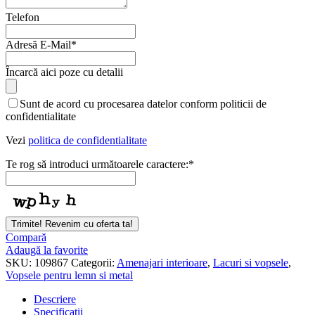
Telefon
Adresă E-Mail
*
Încarcă aici poze cu detalii
Sunt de acord cu procesarea datelor conform politicii de
confidentialitate
Vezi
politica de confidentialitate
Te rog să introduci următoarele caractere:
*
Trimite! Revenim cu oferta ta!
Phone
Compară
Number
Adaugă la favorite
*
SKU:
109867
Categorii:
Amenajari interioare
,
Lacuri si vopsele
,
Vopsele pentru lemn si metal
Descriere
Specificații