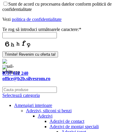
Sunt de acord cu procesarea datelor conform politicii de
confidentialitate
Vezi
politica de confidentialitate
Te rog să introduci următoarele caractere:
*
Trimite! Revenim cu oferta ta!
0757 031 240
office@b2b.silvesrom.ro
Selectează categoria
Amenajari interioare
Adezivi, siliconi si benzi
Adezivi
Adezivi de contact
Adezivi de montaj speciali
Adezivi tapet