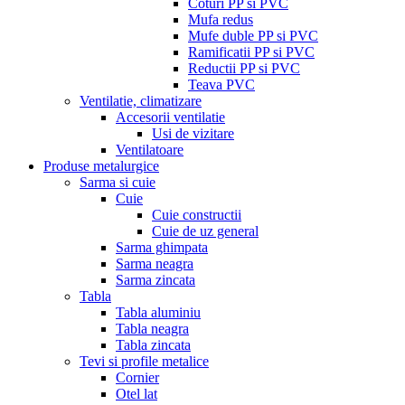
Coturi PP si PVC
Mufa redus
Mufe duble PP si PVC
Ramificatii PP si PVC
Reductii PP si PVC
Teava PVC
Ventilatie, climatizare
Accesorii ventilatie
Usi de vizitare
Ventilatoare
Produse metalurgice
Sarma si cuie
Cuie
Cuie constructii
Cuie de uz general
Sarma ghimpata
Sarma neagra
Sarma zincata
Tabla
Tabla aluminiu
Tabla neagra
Tabla zincata
Tevi si profile metalice
Cornier
Otel lat