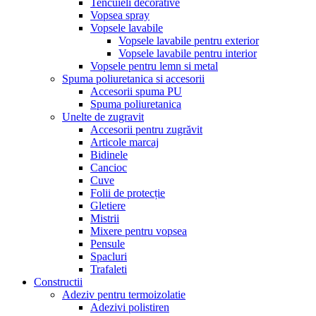
Tencuieli decorative
Vopsea spray
Vopsele lavabile
Vopsele lavabile pentru exterior
Vopsele lavabile pentru interior
Vopsele pentru lemn si metal
Spuma poliuretanica si accesorii
Accesorii spuma PU
Spuma poliuretanica
Unelte de zugravit
Accesorii pentru zugrăvit
Articole marcaj
Bidinele
Cancioc
Cuve
Folii de protecție
Gletiere
Mistrii
Mixere pentru vopsea
Pensule
Spacluri
Trafaleti
Constructii
Adeziv pentru termoizolatie
Adezivi polistiren