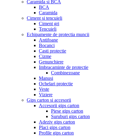
Caramida si BCA
BCA
Caramida
Ciment si tencuieli
Ciment gri
Tencuieli
Echipamente de protectia muncii
Antifoane
Bocanci
Casti protectie
Cizme
Genunchiere
Imbracaminte de protectie
Combinezoane
Manusi
Ochelari protectie
Veste
Viziere
Gips carton si accesorii
Accesorii gips carton
Piese gips carton
Suruburi gips carton
Adeziv gips carton
Placi gips carton
Profile gips carton