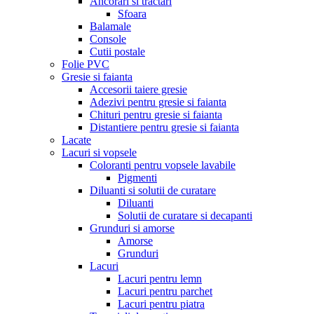
Ancorari si tractari
Sfoara
Balamale
Console
Cutii postale
Folie PVC
Gresie si faianta
Accesorii taiere gresie
Adezivi pentru gresie si faianta
Chituri pentru gresie si faianta
Distantiere pentru gresie si faianta
Lacate
Lacuri si vopsele
Coloranti pentru vopsele lavabile
Pigmenti
Diluanti si solutii de curatare
Diluanti
Solutii de curatare si decapanti
Grunduri si amorse
Amorse
Grunduri
Lacuri
Lacuri pentru lemn
Lacuri pentru parchet
Lacuri pentru piatra