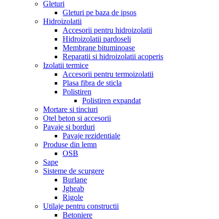
Gleturi
Gleturi pe baza de ipsos
Hidroizolatii
Accesorii pentru hidroizolatii
Hidroizolatii pardoseli
Membrane bituminoase
Reparatii si hidroizolatii acoperis
Izolatii termice
Accesorii pentru termoizolatii
Plasa fibra de sticla
Polistiren
Polistiren expandat
Mortare si tinciuri
Otel beton si accesorii
Pavaje si borduri
Pavaje rezidentiale
Produse din lemn
OSB
Sape
Sisteme de scurgere
Burlane
Jgheab
Rigole
Utilaje pentru constructii
Betoniere