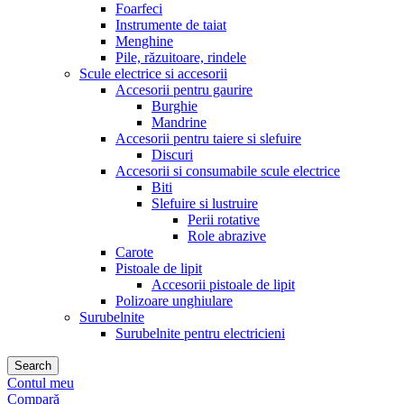
Foarfeci
Instrumente de taiat
Menghine
Pile, răzuitoare, rindele
Scule electrice si accesorii
Accesorii pentru gaurire
Burghie
Mandrine
Accesorii pentru taiere si slefuire
Discuri
Accesorii si consumabile scule electrice
Biti
Slefuire si lustruire
Perii rotative
Role abrazive
Carote
Pistoale de lipit
Accesorii pistoale de lipit
Polizoare unghiulare
Surubelnite
Surubelnite pentru electricieni
Search
Contul meu
Compară