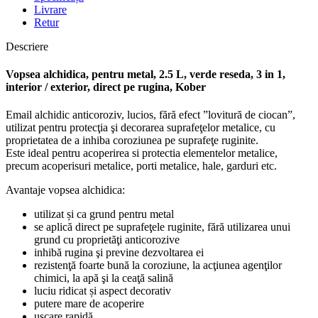
Livrare
Retur
Descriere
Vopsea alchidica, pentru metal, 2.5 L, verde reseda, 3 in 1,
interior / exterior, direct pe rugina, Kober
Email alchidic anticoroziv, lucios, fără efect ”lovitură de ciocan”,
utilizat pentru protecţia şi decorarea suprafeţelor metalice, cu
proprietatea de a inhiba coroziunea pe suprafeţe ruginite.
Este ideal pentru acoperirea si protectia elementelor metalice,
precum acoperisuri metalice, porti metalice, hale, garduri etc.
Avantaje vopsea alchidica:
utilizat și ca grund pentru metal
se aplică direct pe suprafeţele ruginite, fără utilizarea unui
grund cu proprietăţi anticorozive
inhibă rugina şi previne dezvoltarea ei
rezistenţă foarte bună la coroziune, la acţiunea agenţilor
chimici, la apă şi la ceaţă salină
luciu ridicat și aspect decorativ
putere mare de acoperire
uscare rapidă