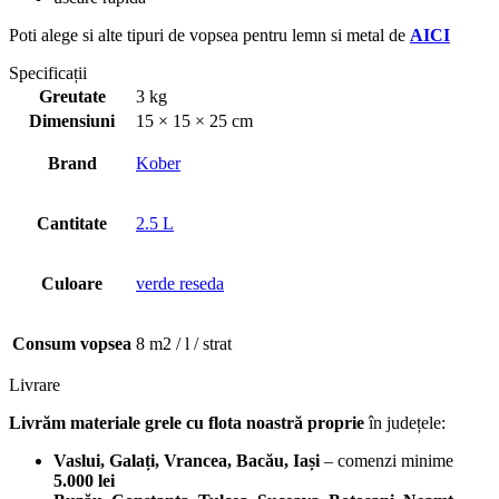
Poti alege si alte tipuri de vopsea pentru lemn si metal de
AICI
Specificații
Greutate
3 kg
Dimensiuni
15 × 15 × 25 cm
Brand
Kober
Cantitate
2.5 L
Culoare
verde reseda
Consum vopsea
8 m2 / l / strat
Livrare
Livrăm materiale grele cu flota noastră proprie
în județele:
Vaslui, Galați, Vrancea, Bacău, Iași
– comenzi minime
5.000 lei