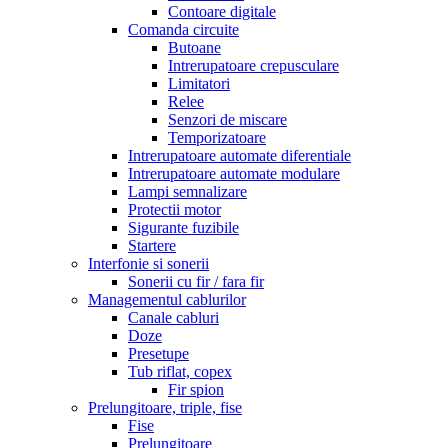
Contoare digitale
Comanda circuite
Butoane
Intrerupatoare crepusculare
Limitatori
Relee
Senzori de miscare
Temporizatoare
Intrerupatoare automate diferentiale
Intrerupatoare automate modulare
Lampi semnalizare
Protectii motor
Sigurante fuzibile
Startere
Interfonie si sonerii
Sonerii cu fir / fara fir
Managementul cablurilor
Canale cabluri
Doze
Presetupe
Tub riflat, copex
Fir spion
Prelungitoare, triple, fise
Fise
Prelungitoare