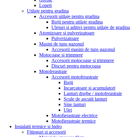
Lopeti
Utilaje pentru gradina
Accesorii utilaje pentru gradina
Bujii pentru utilaje gradina
Uleiuri si aditivi pentru utilaje de gradina
Atomizoare si pulverizatoare
Pulverizatoare
Masini de tuns gazonul
Accesorii masini de tuns gazonul
Motocoase si trimmere
Accesorii motocoase si trimmere
Discuri pentru motocoasa
Motoferastraie
Accesorii motoferastraie
Bujii
Incarcatoare si acumulatori
Lanturi drujbe / motoferastraie
Scule de ascutit lanturi
Sine lanturi
Ulei
Motofierastraie electrice
Motofierastraie termice
Instalatii termice si hidro
Fitinguri si accesorii