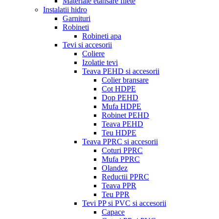
Materiale etansare filete
Instalatii hidro
Garnituri
Robineti
Robineti apa
Tevi si accesorii
Coliere
Izolatie tevi
Teava PEHD si accesorii
Colier bransare
Cot HDPE
Dop PEHD
Mufa HDPE
Robinet PEHD
Teava PEHD
Teu HDPE
Teava PPRC si accesorii
Coturi PPRC
Mufa PPRC
Olandez
Reductii PPRC
Teava PPR
Teu PPR
Tevi PP si PVC si accesorii
Capace