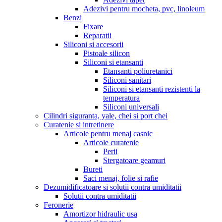
Adezivi pentru mocheta, pvc, linoleum
Benzi
Fixare
Reparatii
Siliconi si accesorii
Pistoale silicon
Siliconi si etansanti
Etansanti poliuretanici
Siliconi sanitari
Siliconi si etansanti rezistenti la
temperatura
Siliconi universali
Cilindri siguranta, yale, chei si port chei
Curatenie si intretinere
Articole pentru menaj casnic
Articole curatenie
Perii
Stergatoare geamuri
Bureti
Saci menaj, folie si rafie
Dezumidificatoare si solutii contra umiditatii
Solutii contra umiditatii
Feronerie
Amortizor hidraulic usa