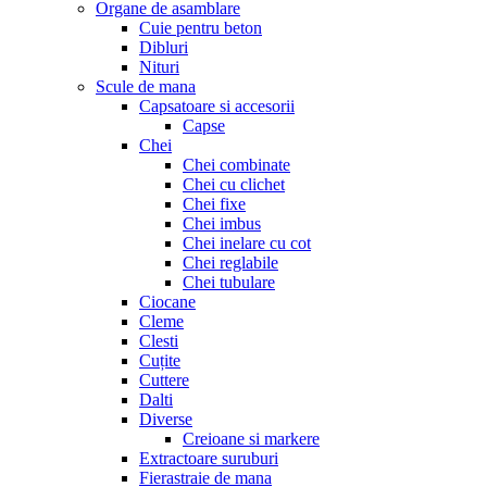
Organe de asamblare
Cuie pentru beton
Dibluri
Nituri
Scule de mana
Capsatoare si accesorii
Capse
Chei
Chei combinate
Chei cu clichet
Chei fixe
Chei imbus
Chei inelare cu cot
Chei reglabile
Chei tubulare
Ciocane
Cleme
Clesti
Cuțite
Cuttere
Dalti
Diverse
Creioane si markere
Extractoare suruburi
Fierastraie de mana