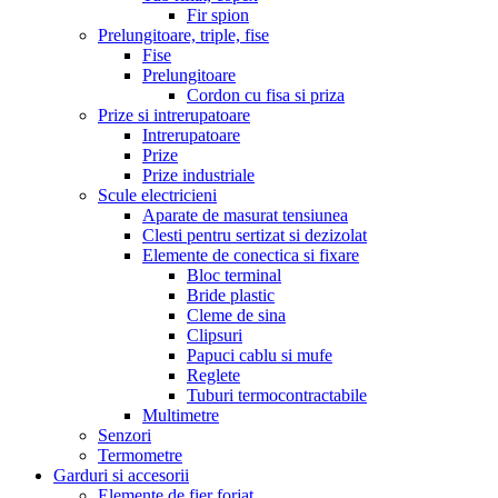
Fir spion
Prelungitoare, triple, fise
Fise
Prelungitoare
Cordon cu fisa si priza
Prize si intrerupatoare
Intrerupatoare
Prize
Prize industriale
Scule electricieni
Aparate de masurat tensiunea
Clesti pentru sertizat si dezizolat
Elemente de conectica si fixare
Bloc terminal
Bride plastic
Cleme de sina
Clipsuri
Papuci cablu si mufe
Reglete
Tuburi termocontractabile
Multimetre
Senzori
Termometre
Garduri si accesorii
Elemente de fier forjat