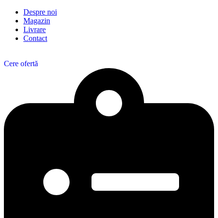
Despre noi
Magazin
Livrare
Contact
Cere ofertă