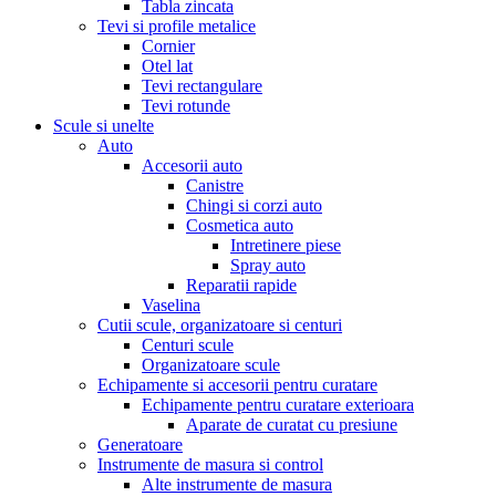
Tabla zincata
Tevi si profile metalice
Cornier
Otel lat
Tevi rectangulare
Tevi rotunde
Scule si unelte
Auto
Accesorii auto
Canistre
Chingi si corzi auto
Cosmetica auto
Intretinere piese
Spray auto
Reparatii rapide
Vaselina
Cutii scule, organizatoare si centuri
Centuri scule
Organizatoare scule
Echipamente si accesorii pentru curatare
Echipamente pentru curatare exterioara
Aparate de curatat cu presiune
Generatoare
Instrumente de masura si control
Alte instrumente de masura