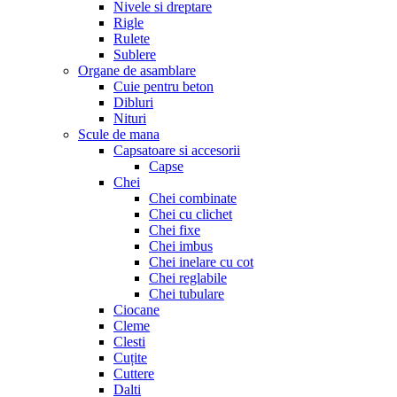
Nivele si dreptare
Rigle
Rulete
Sublere
Organe de asamblare
Cuie pentru beton
Dibluri
Nituri
Scule de mana
Capsatoare si accesorii
Capse
Chei
Chei combinate
Chei cu clichet
Chei fixe
Chei imbus
Chei inelare cu cot
Chei reglabile
Chei tubulare
Ciocane
Cleme
Clesti
Cuțite
Cuttere
Dalti