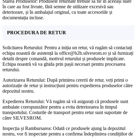
Starea Produselor: Produsele returnate trebuie să fie în aceeași stare
în care au fost livrate, fără semne de utilizare excesivă sau
deteriorare, și în ambalajul original, cu toate accesoriile și
documentația incluse.
PROCEDURA DE RETUR
Solicitarea Returului: Pentru a iniția un retur, vă rugăm să contactați
echipa noastră de asistență la office@b2b.silvesrom.ro și să furnizați
detalii despre comandă, motivul returului și produsele implicate.
Echipa noastră vă va ghida prin pașii necesari pentru procesarea
returului.
Autorizarea Returului: După primirea cererii de retur, veți primi o
autorizație de retur și instrucțiuni pentru expedierea produselor către
depozitul nostru.
Expedierea Returului: Vă rugăm să vă asigurați că produsele sunt
ambalate corespunzător pentru a evita deteriorarea în timpul
transportului. Costurile de transport pentru retur sunt suportate de
către SILVESROM.
Inspecția și Rambursarea: Odată ce produsele ajung la depozitul
nostru, vor fi inspectate pentru a confirma îndeplinirea condițiilor de