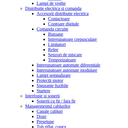
Lampi de veghe
Distributie electrica si comanda
Accesorii distributie electrica
Contactoare
Contoare digitale
Comanda circuite
Butoane
Intrerupatoare crepusculare
Limitatori
Relee
Senzori de miscare
Temporizatoare
Intrerupatoare automate diferentiale
Intrerupatoare automate modulare
Lampi semnalizare
Protectii motor
Sigurante fuzibile
Startere
Interfonie si sonerii
Sonerii cu fir / fara fir
Managementul cablurilor
Canale cabluri
Doze
Presetupe
Tub riflat, copex