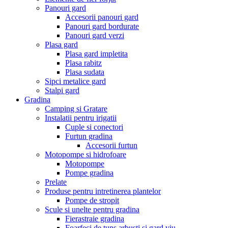
Panouri gard
Accesorii panouri gard
Panouri gard bordurate
Panouri gard verzi
Plasa gard
Plasa gard impletita
Plasa rabitz
Plasa sudata
Sipci metalice gard
Stalpi gard
Gradina
Camping si Gratare
Instalatii pentru irigatii
Cuple si conectori
Furtun gradina
Accesorii furtun
Motopompe si hidrofoare
Motopompe
Pompe gradina
Prelate
Produse pentru intretinerea plantelor
Pompe de stropit
Scule si unelte pentru gradina
Fierastraie gradina
Foarfeci de tuns arbusti si gard viu