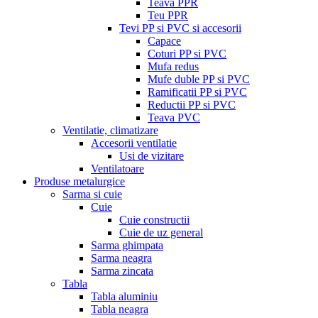
Teava PPR
Teu PPR
Tevi PP si PVC si accesorii
Capace
Coturi PP si PVC
Mufa redus
Mufe duble PP si PVC
Ramificatii PP si PVC
Reductii PP si PVC
Teava PVC
Ventilatie, climatizare
Accesorii ventilatie
Usi de vizitare
Ventilatoare
Produse metalurgice
Sarma si cuie
Cuie
Cuie constructii
Cuie de uz general
Sarma ghimpata
Sarma neagra
Sarma zincata
Tabla
Tabla aluminiu
Tabla neagra