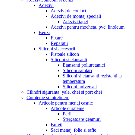
Adezivi
Adezivi de contact
Adezivi de montaj speciali
Adezivi tapet
Adezivi pentru mocheta, pvc, linoleum
Benzi
Fixare
Reparatii
Siliconi si accesorii
Pistoale silicon
Siliconi si etansanti
Etansanti poliuretanici
Siliconi sanitari
Siliconi si etansanti rezistenti la
temperatura
Siliconi universali
Cilindri siguranta, yale, chei si port chei
Curatenie si intretinere
Articole pentru menaj casnic
Articole curatenie
Perii
Stergatoare geamuri
Bureti
Saci menaj, folie si rafie