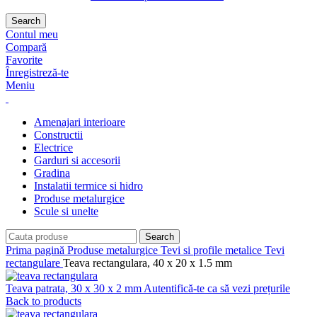
Search
Contul meu
Compară
Favorite
Înregistreză-te
Meniu
Amenajari interioare
Constructii
Electrice
Garduri si accesorii
Gradina
Instalatii termice si hidro
Produse metalurgice
Scule si unelte
Search
Prima pagină
Produse metalurgice
Tevi si profile metalice
Tevi
rectangulare
Teava rectangulara, 40 x 20 x 1.5 mm
Teava patrata, 30 x 30 x 2 mm
Autentifică-te ca să vezi prețurile
Back to products