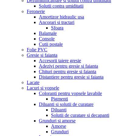
Dezumidificatoare si solutii contra umiditatii
Solutii contra umiditatii
Feronerie
Amortizor hidraulic usa
Ancorari si tractari
Sfoara
Balamale
Console
Cutii postale
Folie PVC
Gresie si faianta
Accesorii taiere gresie
Adezivi pentru gresie si faianta
Chituri pentru gresie si faianta
Distantiere pentru gresie si faianta
Lacate
Lacuri si vopsele
Coloranti pentru vopsele lavabile
Pigmenti
Diluanti si solutii de curatare
Diluanti
Solutii de curatare si decapanti
Grunduri si amorse
Amorse
Grunduri