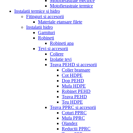
Motofierastraie electrice
Motofierastraie termice
Instalatii termice si hidro
Fitinguri si accesorii
Materiale etansare filete
Instalatii hidro
Garnituri
Robineti
Robineti apa
Tevi si accesorii
Coliere
Izolatie tevi
Teava PEHD si accesorii
Colier bransare
Cot HDPE
Dop PEHD
Mufa HDPE
Robinet PEHD
Teava PEHD
Teu HDPE
Teava PPRC si accesorii
Coturi PPRC
Mufa PPRC
Olandez
Reductii PPRC