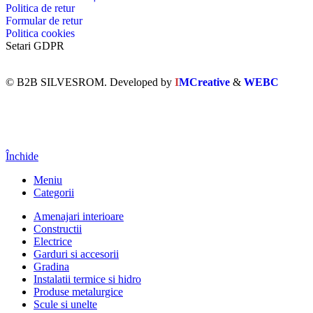
Politica de retur
Formular de retur
Politica cookies
Setari GDPR
© B2B SILVESROM. Developed by
I
MCreative
&
WEBC
Închide
Meniu
Categorii
Amenajari interioare
Constructii
Electrice
Garduri si accesorii
Gradina
Instalatii termice si hidro
Produse metalurgice
Scule si unelte