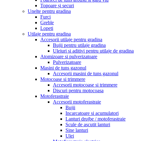
Topoare și securi
Unelte pentru gradina
Furci
Greble
Lopeti
Utilaje pentru gradina
Accesorii utilaje pentru gradina
Bujii pentru utilaje gradina
Uleiuri si aditivi pentru utilaje de gradina
Atomizoare si pulverizatoare
Pulverizatoare
Masini de tuns gazonul
Accesorii masini de tuns gazonul
Motocoase si trimmere
Accesorii motocoase si trimmere
Discuri pentru motocoasa
Motoferastraie
Accesorii motoferastraie
Bujii
Incarcatoare si acumulatori
Lanturi drujbe / motoferastraie
Scule de ascutit lanturi
Sine lanturi
Ulei