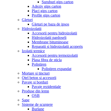
Suruburi gips carton
Adeziv gips carton
Placi gips carton
Profile gips carton
Gleturi
Gleturi pe baza de ipsos
Hidroizolatii
Accesorii pentru hidroizolatii
Hidroizolatii pardoseli
Membrane bituminoase
Reparatii si hidroizolatii acoperis
Izolatii termice
Accesorii pentru termoizolatii
Plasa fibra de sticla
Polistiren
Polistiren expandat
Mortare si tinciuri
Otel beton si accesorii
Pavaje si borduri
Pavaje rezidentiale
Produse din lemn
OSB
Sape
Sisteme de scurgere
Burlane