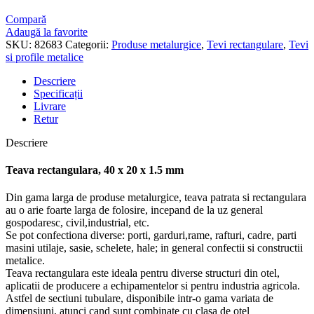
Compară
Adaugă la favorite
SKU:
82683
Categorii:
Produse metalurgice
,
Tevi rectangulare
,
Tevi
si profile metalice
Descriere
Specificații
Livrare
Retur
Descriere
Teava rectangulara, 40 x 20 x 1.5 mm
Din gama larga de produse metalurgice, teava patrata si rectangulara
au o arie foarte larga de folosire, incepand de la uz general
gospodaresc, civil,industrial, etc.
Se pot confectiona diverse: porti, garduri,rame, rafturi, cadre, parti
masini utilaje, sasie, schelete, hale; in general confectii si constructii
metalice.
Teava rectangulara este ideala pentru diverse structuri din otel,
aplicatii de producere a echipamentelor si pentru industria agricola.
Astfel de sectiuni tubulare, disponibile intr-o gama variata de
dimensiuni, atunci cand sunt combinate cu clasa de otel