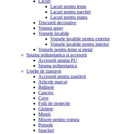
Lacuri
Lacuri pentru lemn
Lacuri pentru parchet
Lacuri pentru piatra
Tencuieli decorative
Vopsea spray
Vopsele lavabile
Vopsele lavabile pentru exterior
Vopsele lavabile pentru interior
Vopsele pentru lemn si metal
Spuma poliuretanica si accesorii
Accesorii spuma PU
Spuma poliuretanica
Unelte de zugravit
Accesorii pentru zugrăvit
Articole marcaj
Bidinele
Cancioc
Cuve
Folii de protecție
Gletiere
Mistrii
Mixere pentru vopsea
Pensule
Spacluri