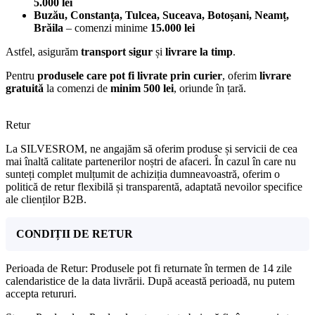
5.000 lei
Buzău, Constanța, Tulcea, Suceava, Botoșani, Neamț,
Brăila
– comenzi minime
15.000 lei
Astfel, asigurăm
transport sigur
și
livrare la timp
.
Pentru
produsele care pot fi livrate prin curier
, oferim
livrare
gratuită
la comenzi de
minim 500 lei
, oriunde în țară.
Retur
La SILVESROM, ne angajăm să oferim produse și servicii de cea
mai înaltă calitate partenerilor noștri de afaceri. În cazul în care nu
sunteți complet mulțumit de achiziția dumneavoastră, oferim o
politică de retur flexibilă și transparentă, adaptată nevoilor specifice
ale clienților B2B.
CONDIȚII DE RETUR
Perioada de Retur: Produsele pot fi returnate în termen de 14 zile
calendaristice de la data livrării. După această perioadă, nu putem
accepta retururi.