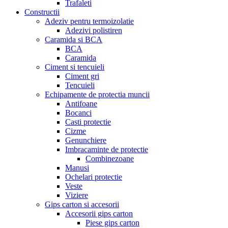
Trafaleti
Constructii
Adeziv pentru termoizolatie
Adezivi polistiren
Caramida si BCA
BCA
Caramida
Ciment si tencuieli
Ciment gri
Tencuieli
Echipamente de protectia muncii
Antifoane
Bocanci
Casti protectie
Cizme
Genunchiere
Imbracaminte de protectie
Combinezoane
Manusi
Ochelari protectie
Veste
Viziere
Gips carton si accesorii
Accesorii gips carton
Piese gips carton