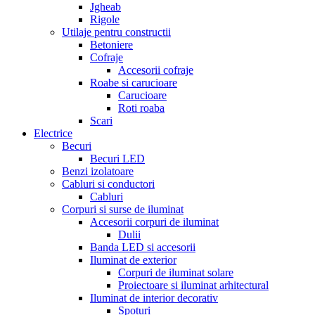
Jgheab
Rigole
Utilaje pentru constructii
Betoniere
Cofraje
Accesorii cofraje
Roabe si carucioare
Carucioare
Roti roaba
Scari
Electrice
Becuri
Becuri LED
Benzi izolatoare
Cabluri si conductori
Cabluri
Corpuri si surse de iluminat
Accesorii corpuri de iluminat
Dulii
Banda LED si accesorii
Iluminat de exterior
Corpuri de iluminat solare
Proiectoare si iluminat arhitectural
Iluminat de interior decorativ
Spoturi