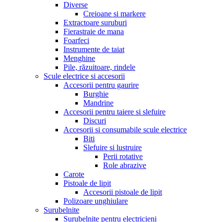
Diverse
Creioane si markere
Extractoare suruburi
Fierastraie de mana
Foarfeci
Instrumente de taiat
Menghine
Pile, răzuitoare, rindele
Scule electrice si accesorii
Accesorii pentru gaurire
Burghie
Mandrine
Accesorii pentru taiere si slefuire
Discuri
Accesorii si consumabile scule electrice
Biti
Slefuire si lustruire
Perii rotative
Role abrazive
Carote
Pistoale de lipit
Accesorii pistoale de lipit
Polizoare unghiulare
Surubelnite
Surubelnite pentru electricieni