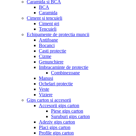
Caramida si BCA
BCA
Caramida
Ciment si tencuieli
Ciment gri
Tencuieli
Echipamente de protectia muncii
Antifoane
Bocanci
Casti protectie
Cizme
Genunchiere
Imbracaminte de protectie
Combinezoane
Manusi
Ochelari protectie
Veste
Viziere
Gips carton si accesorii
Accesorii gips carton
Piese gips carton
Suruburi gips carton
Adeziv gips carton
Placi gips carton
Profile gips carton