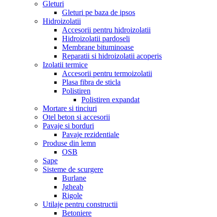
Gleturi
Gleturi pe baza de ipsos
Hidroizolatii
Accesorii pentru hidroizolatii
Hidroizolatii pardoseli
Membrane bituminoase
Reparatii si hidroizolatii acoperis
Izolatii termice
Accesorii pentru termoizolatii
Plasa fibra de sticla
Polistiren
Polistiren expandat
Mortare si tinciuri
Otel beton si accesorii
Pavaje si borduri
Pavaje rezidentiale
Produse din lemn
OSB
Sape
Sisteme de scurgere
Burlane
Jgheab
Rigole
Utilaje pentru constructii
Betoniere