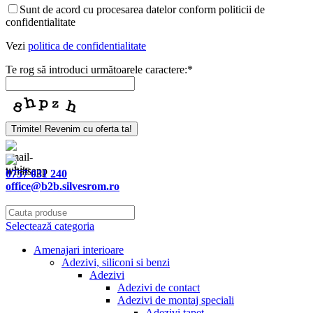
Sunt de acord cu procesarea datelor conform politicii de
confidentialitate
Vezi
politica de confidentialitate
Te rog să introduci următoarele caractere:
*
Trimite! Revenim cu oferta ta!
0757 031 240
office@b2b.silvesrom.ro
Selectează categoria
Amenajari interioare
Adezivi, siliconi si benzi
Adezivi
Adezivi de contact
Adezivi de montaj speciali
Adezivi tapet