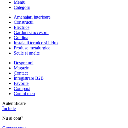
Meniu
Categorii
Amenajari interioare
Constructii
Electrice
Garduri si accesorii
Gradina
Instalatii termice si hidro
Produse metalurgice
Scule si unelte
Despre noi
Magazin
Contact
Înregistrare B2B
Favorite
Compară
Contul meu
Autentificare
Închide
Nu ai cont?
Creeaza cont