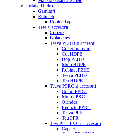
Materiale etansare filete
Instalatii hidro
Garnituri
Robineti
Robineti apa
Tevi si accesorii
Coliere
Izolatie tevi
Teava PEHD si accesorii
Colier bransare
Cot HDPE
Dop PEHD
Mufa HDPE
Robinet PEHD
Teava PEHD
Teu HDPE
Teava PPRC si accesorii
Coturi PPRC
Mufa PPRC
Olandez
Reductii PPRC
Teava PPR
Teu PPR
Tevi PP si PVC si accesorii
Capace