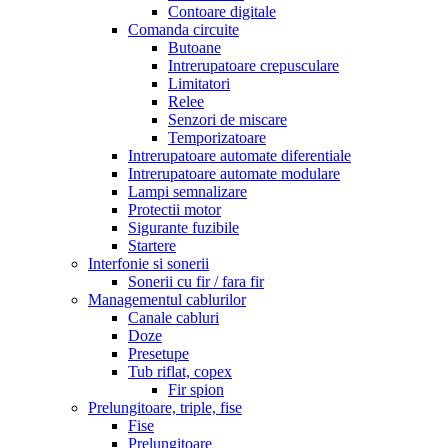
Contoare digitale
Comanda circuite
Butoane
Intrerupatoare crepusculare
Limitatori
Relee
Senzori de miscare
Temporizatoare
Intrerupatoare automate diferentiale
Intrerupatoare automate modulare
Lampi semnalizare
Protectii motor
Sigurante fuzibile
Startere
Interfonie si sonerii
Sonerii cu fir / fara fir
Managementul cablurilor
Canale cabluri
Doze
Presetupe
Tub riflat, copex
Fir spion
Prelungitoare, triple, fise
Fise
Prelungitoare