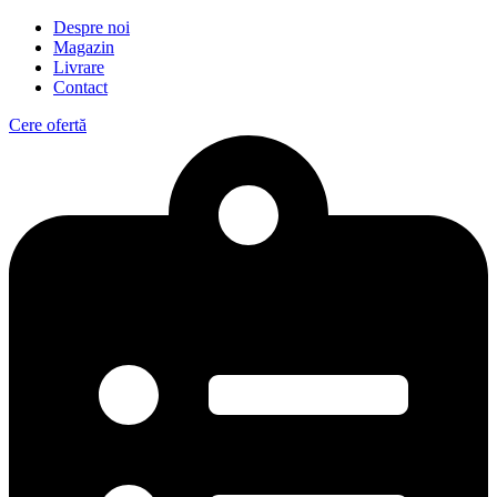
Despre noi
Magazin
Livrare
Contact
Cere ofertă