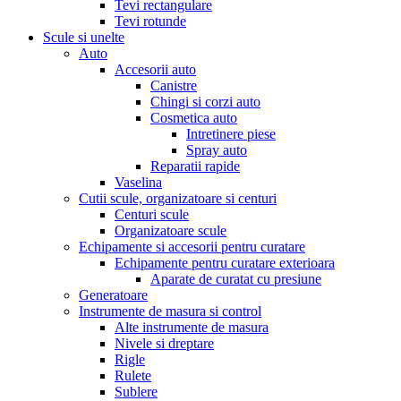
Tevi rectangulare
Tevi rotunde
Scule si unelte
Auto
Accesorii auto
Canistre
Chingi si corzi auto
Cosmetica auto
Intretinere piese
Spray auto
Reparatii rapide
Vaselina
Cutii scule, organizatoare si centuri
Centuri scule
Organizatoare scule
Echipamente si accesorii pentru curatare
Echipamente pentru curatare exterioara
Aparate de curatat cu presiune
Generatoare
Instrumente de masura si control
Alte instrumente de masura
Nivele si dreptare
Rigle
Rulete
Sublere