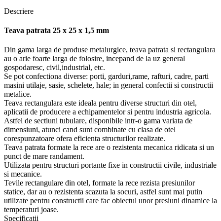
Descriere
Teava patrata 25 x 25 x 1,5 mm
Din gama larga de produse metalurgice, teava patrata si rectangulara
au o arie foarte larga de folosire, incepand de la uz general
gospodaresc, civil,industrial, etc.
Se pot confectiona diverse: porti, garduri,rame, rafturi, cadre, parti
masini utilaje, sasie, schelete, hale; in general confectii si constructii
metalice.
Teava rectangulara este ideala pentru diverse structuri din otel,
aplicatii de producere a echipamentelor si pentru industria agricola.
Astfel de sectiuni tubulare, disponibile intr-o gama variata de
dimensiuni, atunci cand sunt combinate cu clasa de otel
corespunzatoare ofera eficienta structurilor realizate.
Teava patrata formate la rece are o rezistenta mecanica ridicata si un
punct de mare randament.
Utilizata pentru structuri portante fixe in constructii civile, industriale
si mecanice.
Tevile rectangulare din otel, formate la rece rezista presiunilor
statice, dar au o rezistenta scazuta la socuri, astfel sunt mai putin
utilizate pentru constructii care fac obiectul unor presiuni dinamice la
temperaturi joase.
Specificații