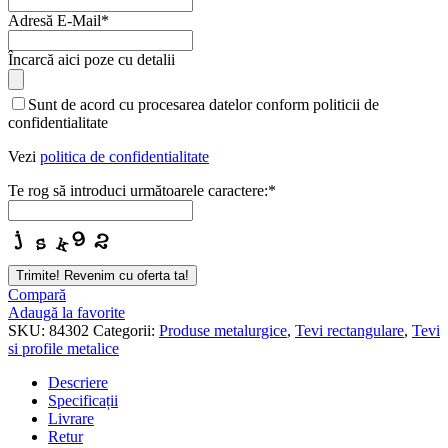
Adresă E-Mail
*
Încarcă aici poze cu detalii
Sunt de acord cu procesarea datelor conform politicii de
confidentialitate
Vezi
politica de confidentialitate
Te rog să introduci următoarele caractere:
*
Trimite! Revenim cu oferta ta!
Compară
Adaugă la favorite
SKU:
84302
Categorii:
Produse metalurgice
,
Tevi rectangulare
,
Tevi
si profile metalice
Descriere
Specificații
Livrare
Retur