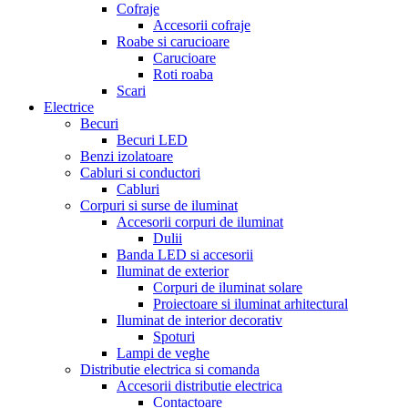
Cofraje
Accesorii cofraje
Roabe si carucioare
Carucioare
Roti roaba
Scari
Electrice
Becuri
Becuri LED
Benzi izolatoare
Cabluri si conductori
Cabluri
Corpuri si surse de iluminat
Accesorii corpuri de iluminat
Dulii
Banda LED si accesorii
Iluminat de exterior
Corpuri de iluminat solare
Proiectoare si iluminat arhitectural
Iluminat de interior decorativ
Spoturi
Lampi de veghe
Distributie electrica si comanda
Accesorii distributie electrica
Contactoare