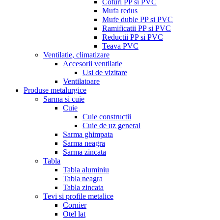
Coturi PP si PVC
Mufa redus
Mufe duble PP si PVC
Ramificatii PP si PVC
Reductii PP si PVC
Teava PVC
Ventilatie, climatizare
Accesorii ventilatie
Usi de vizitare
Ventilatoare
Produse metalurgice
Sarma si cuie
Cuie
Cuie constructii
Cuie de uz general
Sarma ghimpata
Sarma neagra
Sarma zincata
Tabla
Tabla aluminiu
Tabla neagra
Tabla zincata
Tevi si profile metalice
Cornier
Otel lat