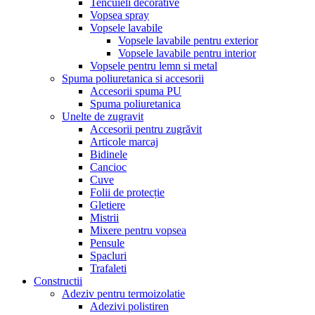
Tencuieli decorative
Vopsea spray
Vopsele lavabile
Vopsele lavabile pentru exterior
Vopsele lavabile pentru interior
Vopsele pentru lemn si metal
Spuma poliuretanica si accesorii
Accesorii spuma PU
Spuma poliuretanica
Unelte de zugravit
Accesorii pentru zugrăvit
Articole marcaj
Bidinele
Cancioc
Cuve
Folii de protecție
Gletiere
Mistrii
Mixere pentru vopsea
Pensule
Spacluri
Trafaleti
Constructii
Adeziv pentru termoizolatie
Adezivi polistiren