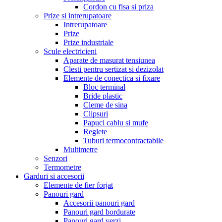
Cordon cu fisa si priza
Prize si intrerupatoare
Intrerupatoare
Prize
Prize industriale
Scule electricieni
Aparate de masurat tensiunea
Clesti pentru sertizat si dezizolat
Elemente de conectica si fixare
Bloc terminal
Bride plastic
Cleme de sina
Clipsuri
Papuci cablu si mufe
Reglete
Tuburi termocontractabile
Multimetre
Senzori
Termometre
Garduri si accesorii
Elemente de fier forjat
Panouri gard
Accesorii panouri gard
Panouri gard bordurate
Panouri gard verzi