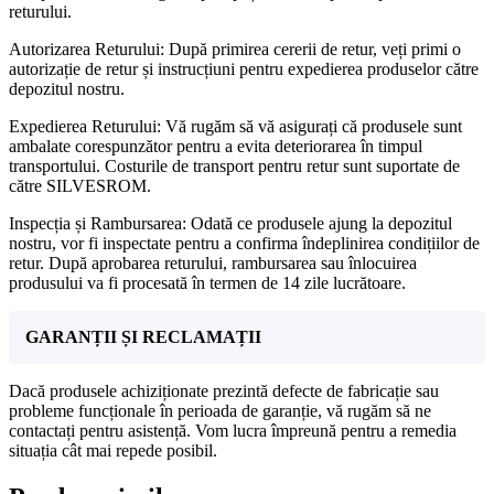
returului.
Autorizarea Returului: După primirea cererii de retur, veți primi o
autorizație de retur și instrucțiuni pentru expedierea produselor către
depozitul nostru.
Expedierea Returului: Vă rugăm să vă asigurați că produsele sunt
ambalate corespunzător pentru a evita deteriorarea în timpul
transportului. Costurile de transport pentru retur sunt suportate de
către SILVESROM.
Inspecția și Rambursarea: Odată ce produsele ajung la depozitul
nostru, vor fi inspectate pentru a confirma îndeplinirea condițiilor de
retur. După aprobarea returului, rambursarea sau înlocuirea
produsului va fi procesată în termen de 14 zile lucrătoare.
GARANȚII ȘI RECLAMAȚII
Dacă produsele achiziționate prezintă defecte de fabricație sau
probleme funcționale în perioada de garanție, vă rugăm să ne
contactați pentru asistență. Vom lucra împreună pentru a remedia
situația cât mai repede posibil.