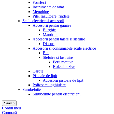
Foarfeci
Instrumente de taiat
Menghine
Pile, răzuitoare, rindele
Scule electrice si accesorii
Accesorii pentru gaurire
Burghie
Mandrine
Accesorii pentru taiere si slefuire
Discuri
Accesorii si consumabile scule electrice
Biti
Slefuire si lustruire
Perii rotative
Role abrazive
Carote
Pistoale de lipit
Accesorii pistoale de lipit
Polizoare unghiulare
Surubelnite
Surubelnite pentru electricieni
Search
Contul meu
Compară