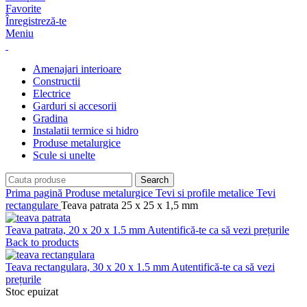
Favorite
Înregistreză-te
Meniu
Amenajari interioare
Constructii
Electrice
Garduri si accesorii
Gradina
Instalatii termice si hidro
Produse metalurgice
Scule si unelte
Search
Prima pagină
Produse metalurgice
Tevi si profile metalice
Tevi
rectangulare
Teava patrata 25 x 25 x 1,5 mm
Teava patrata, 20 x 20 x 1.5 mm
Autentifică-te ca să vezi prețurile
Back to products
Teava rectangulara, 30 x 20 x 1.5 mm
Autentifică-te ca să vezi
prețurile
Stoc epuizat