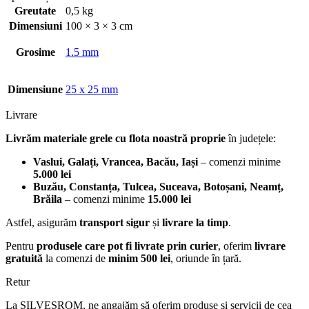
Greutate
0,5 kg
Dimensiuni
100 × 3 × 3 cm
Grosime
1.5 mm
Dimensiune
25 x 25 mm
Livrare
Livrăm materiale grele cu flota noastră proprie
în județele:
Vaslui, Galați, Vrancea, Bacău, Iași
– comenzi minime
5.000 lei
Buzău, Constanța, Tulcea, Suceava, Botoșani, Neamț,
Brăila
– comenzi minime
15.000 lei
Astfel, asigurăm
transport sigur
și
livrare la timp
.
Pentru
produsele care pot fi livrate prin curier
, oferim
livrare
gratuită
la comenzi de
minim 500 lei
, oriunde în țară.
Retur
La SILVESROM, ne angajăm să oferim produse și servicii de cea