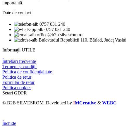
importantă.
Date de contact
0757 031 240
0757 031 240
office@b2b.silvesrom.ro
Bulevardul Republicii 110, Bârlad, Județ Vaslui
Informații UTILE
Întrebări frecvente
Termeni și condiții
Politica de confidențialitate
Politica de retur
Formular de retur
Politica cookies
Setari GDPR
© B2B SILVESROM. Developed by
I
MCreative
&
WEBC
Închide