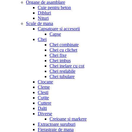
Organe de asamblare
Cuie pentru beton
Dibluri
Nituri
Scule de mana
Capsatoare si accesorii
Capse
Chei
Chei combinate
Chei cu clichet
Chei fixe
Chei imbus
Chei inelare cu cot
Chei reglabile
Chei tubulare
Ciocane
Cleme
Clesti
Cuțite
Cuttere
Dalti
Diverse
Creioane si markere
Extractoare suruburi
Fierastraie de mana