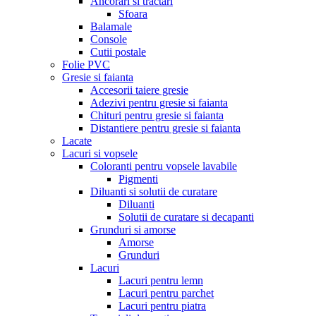
Ancorari si tractari
Sfoara
Balamale
Console
Cutii postale
Folie PVC
Gresie si faianta
Accesorii taiere gresie
Adezivi pentru gresie si faianta
Chituri pentru gresie si faianta
Distantiere pentru gresie si faianta
Lacate
Lacuri si vopsele
Coloranti pentru vopsele lavabile
Pigmenti
Diluanti si solutii de curatare
Diluanti
Solutii de curatare si decapanti
Grunduri si amorse
Amorse
Grunduri
Lacuri
Lacuri pentru lemn
Lacuri pentru parchet
Lacuri pentru piatra