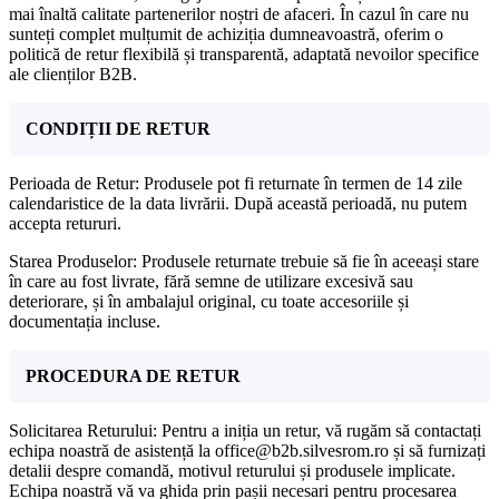
mai înaltă calitate partenerilor noștri de afaceri. În cazul în care nu
sunteți complet mulțumit de achiziția dumneavoastră, oferim o
politică de retur flexibilă și transparentă, adaptată nevoilor specifice
ale clienților B2B.
CONDIȚII DE RETUR
Perioada de Retur: Produsele pot fi returnate în termen de 14 zile
calendaristice de la data livrării. După această perioadă, nu putem
accepta retururi.
Starea Produselor: Produsele returnate trebuie să fie în aceeași stare
în care au fost livrate, fără semne de utilizare excesivă sau
deteriorare, și în ambalajul original, cu toate accesoriile și
documentația incluse.
PROCEDURA DE RETUR
Solicitarea Returului: Pentru a iniția un retur, vă rugăm să contactați
echipa noastră de asistență la office@b2b.silvesrom.ro și să furnizați
detalii despre comandă, motivul returului și produsele implicate.
Echipa noastră vă va ghida prin pașii necesari pentru procesarea