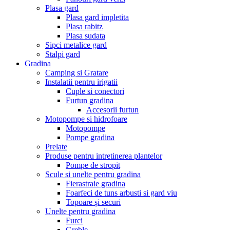
Plasa gard
Plasa gard impletita
Plasa rabitz
Plasa sudata
Sipci metalice gard
Stalpi gard
Gradina
Camping si Gratare
Instalatii pentru irigatii
Cuple si conectori
Furtun gradina
Accesorii furtun
Motopompe si hidrofoare
Motopompe
Pompe gradina
Prelate
Produse pentru intretinerea plantelor
Pompe de stropit
Scule si unelte pentru gradina
Fierastraie gradina
Foarfeci de tuns arbusti si gard viu
Topoare și securi
Unelte pentru gradina
Furci
Greble