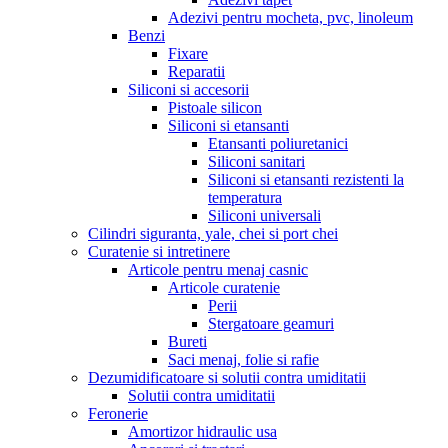
Adezivi pentru mocheta, pvc, linoleum
Benzi
Fixare
Reparatii
Siliconi si accesorii
Pistoale silicon
Siliconi si etansanti
Etansanti poliuretanici
Siliconi sanitari
Siliconi si etansanti rezistenti la
temperatura
Siliconi universali
Cilindri siguranta, yale, chei si port chei
Curatenie si intretinere
Articole pentru menaj casnic
Articole curatenie
Perii
Stergatoare geamuri
Bureti
Saci menaj, folie si rafie
Dezumidificatoare si solutii contra umiditatii
Solutii contra umiditatii
Feronerie
Amortizor hidraulic usa