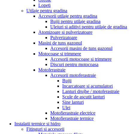
Lopeti
Utilaje pentru gradina
Accesorii utilaje pentru gradina
Bujii pentru utilaje gradina
Uleiuri si aditivi pentru utilaje de gradina
Atomizoare si pulverizatoare
Pulverizatoare
Masini de tuns gazonul
Accesorii masini de tuns gazonul
Motocoase si trimmere
Accesorii motocoase si trimmere
Discuri pentru motocoasa
Motoferastraie
Accesorii motoferastraie
Bujii
Incarcatoare si acumulatori
Lanturi drujbe / motoferastraie
Scule de ascutit lanturi
Sine lanturi
Ulei
Motofierastraie electrice
Motofierastraie termice
Instalatii termice si hidro
Fitinguri si accesorii