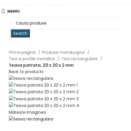
0757 031 240
office@b2b.silvesrom.ro
MENIU
Search
Prima pagină
Produse metalurgice
Tevi si profile metalice
Tevi rectangulare
Teava patrata, 20 x 20 x 2 mm
Back to products
Mărește imaginea