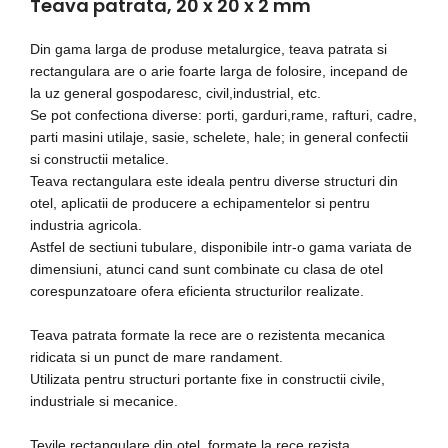
Teava patrata, 20 x 20 x 2 mm
Din gama larga de produse metalurgice, teava patrata si
rectangulara are o arie foarte larga de folosire, incepand de
la uz general gospodaresc, civil,industrial, etc.
Se pot confectiona diverse: porti, garduri,rame, rafturi, cadre,
parti masini utilaje, sasie, schelete, hale; in general confectii
si constructii metalice.
Teava rectangulara este ideala pentru diverse structuri din
otel, aplicatii de producere a echipamentelor si pentru
industria agricola.
Astfel de sectiuni tubulare, disponibile intr-o gama variata de
dimensiuni, atunci cand sunt combinate cu clasa de otel
corespunzatoare ofera eficienta structurilor realizate.
Teava patrata formate la rece are o rezistenta mecanica
ridicata si un punct de mare randament.
Utilizata pentru structuri portante fixe in constructii civile,
industriale si mecanice.
Tevile rectangulare din otel, formate la rece rezista