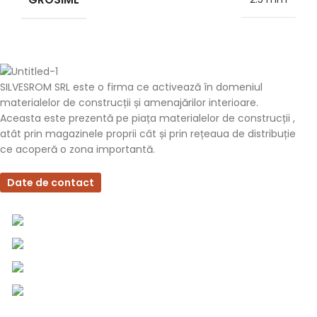
SILVESROM SRL este o firma ce activează în domeniul
materialelor de construcții și amenajărilor interioare.
Aceasta este prezentă pe piața materialelor de construcții ,
atât prin magazinele proprii cât și prin rețeaua de distribuție
ce acoperă o zona importantă.
Date de contact
0757 031 240
0757 031 240
office@b2b.silvesrom.ro
Bulevardul Republicii 110, Bârlad, Județ Vaslui