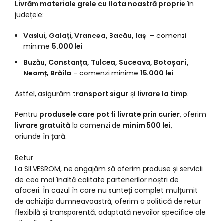
Livrăm materiale grele cu flota noastră proprie
în
județele:
Vaslui, Galați, Vrancea, Bacău, Iași
– comenzi
minime
5.000 lei
Buzău, Constanța, Tulcea, Suceava, Botoșani,
Neamț, Brăila
– comenzi minime
15.000 lei
Astfel, asigurăm
transport sigur
și
livrare la timp
.
Pentru
produsele care pot fi livrate prin curier
, oferim
livrare gratuită
la comenzi de
minim 500 lei
,
oriunde în țară.
Retur
La SILVESROM, ne angajăm să oferim produse și servicii
de cea mai înaltă calitate partenerilor noștri de
afaceri. În cazul în care nu sunteți complet mulțumit
de achiziția dumneavoastră, oferim o politică de retur
flexibilă și transparentă, adaptată nevoilor specifice ale