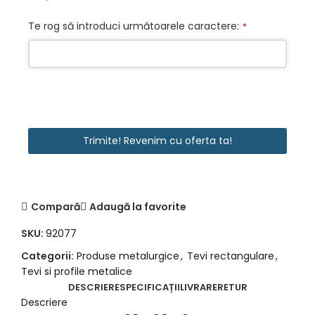
Te rog să introduci următoarele caractere:
*
Trimite! Revenim cu oferta ta!
Compară
Adaugă la favorite
SKU:
92077
Categorii:
Produse metalurgice
,
Tevi rectangulare
,
Tevi si profile metalice
DESCRIERE
SPECIFICAȚII
LIVRARE
RETUR
Descriere