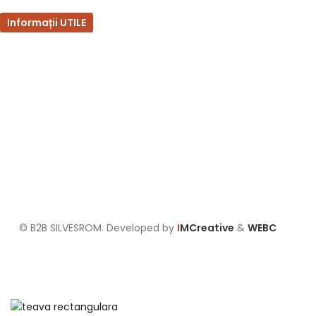
Informații UTILE
Întrebări frecvente
Termeni și condiții
Politica de confidențialitate
Politica de retur
Formular de retur
Politica cookies
Setari GDPR
© B2B SILVESROM. Developed by
I
MCreative
&
WEBC