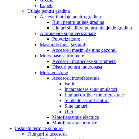
Lopeti
Utilaje pentru gradina
Accesorii utilaje pentru gradina
Bujii pentru utilaje gradina
Uleiuri si aditivi pentru utilaje de gradina
Atomizoare si pulverizatoare
Pulverizatoare
Masini de tuns gazonul
Accesorii masini de tuns gazonul
Motocoase si trimmere
Accesorii motocoase si trimmere
Discuri pentru motocoasa
Motoferastraie
Accesorii motoferastraie
Bujii
Incarcatoare si acumulatori
Lanturi drujbe / motoferastraie
Scule de ascutit lanturi
Sine lanturi
Ulei
Motofierastraie electrice
Motofierastraie termice
Instalatii termice si hidro
Fitinguri si accesorii