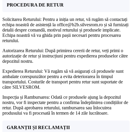
PROCEDURA DE RETUR
Solicitarea Returului: Pentru a iniția un retur, vă rugăm să contactați
echipa noastră de asistență la office@b2b.silvesrom.ro și să furnizați
detalii despre comandă, motivul returului și produsele implicate.
Echipa noastră vă va ghida prin pașii necesari pentru procesarea
returului.
Autorizarea Returului: După primirea cererii de retur, veți primi o
autorizație de retur și instrucțiuni pentru expedierea produselor către
depozitul nostru.
Expedierea Returului: Vă rugăm să vă asigurați că produsele sunt
ambalate corespunzător pentru a evita deteriorarea în timpul
transportului. Costurile de transport pentru retur sunt suportate de
către SILVESROM.
Inspecția și Rambursarea: Odată ce produsele ajung la depozitul
nostru, vor fi inspectate pentru a confirma îndeplinirea condițiilor de
retur. După aprobarea returului, rambursarea sau înlocuirea
produsului va fi procesată în termen de 14 zile lucrătoare.
GARANȚII ȘI RECLAMAȚII