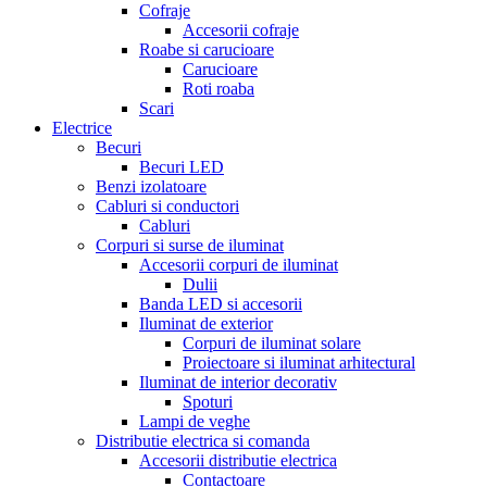
Cofraje
Accesorii cofraje
Roabe si carucioare
Carucioare
Roti roaba
Scari
Electrice
Becuri
Becuri LED
Benzi izolatoare
Cabluri si conductori
Cabluri
Corpuri si surse de iluminat
Accesorii corpuri de iluminat
Dulii
Banda LED si accesorii
Iluminat de exterior
Corpuri de iluminat solare
Proiectoare si iluminat arhitectural
Iluminat de interior decorativ
Spoturi
Lampi de veghe
Distributie electrica si comanda
Accesorii distributie electrica
Contactoare