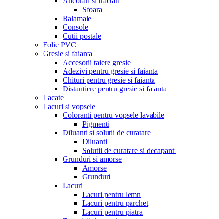
Ancorari si tractari
Sfoara
Balamale
Console
Cutii postale
Folie PVC
Gresie si faianta
Accesorii taiere gresie
Adezivi pentru gresie si faianta
Chituri pentru gresie si faianta
Distantiere pentru gresie si faianta
Lacate
Lacuri si vopsele
Coloranti pentru vopsele lavabile
Pigmenti
Diluanti si solutii de curatare
Diluanti
Solutii de curatare si decapanti
Grunduri si amorse
Amorse
Grunduri
Lacuri
Lacuri pentru lemn
Lacuri pentru parchet
Lacuri pentru piatra