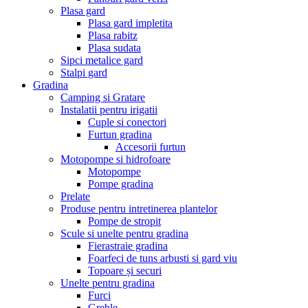
Plasa gard
Plasa gard impletita
Plasa rabitz
Plasa sudata
Sipci metalice gard
Stalpi gard
Gradina
Camping si Gratare
Instalatii pentru irigatii
Cuple si conectori
Furtun gradina
Accesorii furtun
Motopompe si hidrofoare
Motopompe
Pompe gradina
Prelate
Produse pentru intretinerea plantelor
Pompe de stropit
Scule si unelte pentru gradina
Fierastraie gradina
Foarfeci de tuns arbusti si gard viu
Topoare și securi
Unelte pentru gradina
Furci
Greble