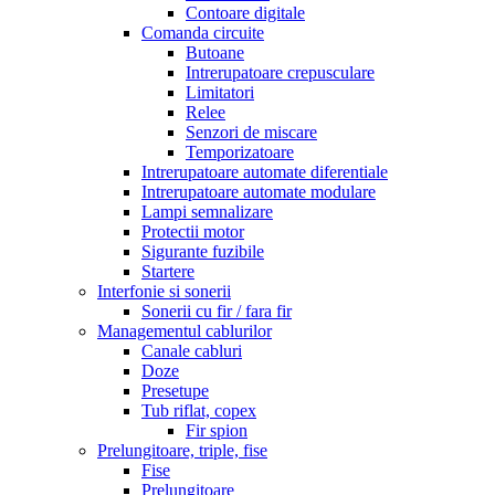
Contoare digitale
Comanda circuite
Butoane
Intrerupatoare crepusculare
Limitatori
Relee
Senzori de miscare
Temporizatoare
Intrerupatoare automate diferentiale
Intrerupatoare automate modulare
Lampi semnalizare
Protectii motor
Sigurante fuzibile
Startere
Interfonie si sonerii
Sonerii cu fir / fara fir
Managementul cablurilor
Canale cabluri
Doze
Presetupe
Tub riflat, copex
Fir spion
Prelungitoare, triple, fise
Fise
Prelungitoare