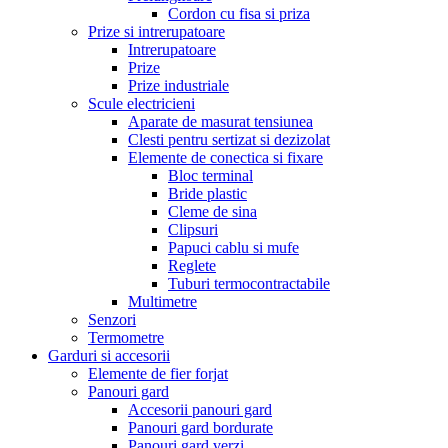
Cordon cu fisa si priza
Prize si intrerupatoare
Intrerupatoare
Prize
Prize industriale
Scule electricieni
Aparate de masurat tensiunea
Clesti pentru sertizat si dezizolat
Elemente de conectica si fixare
Bloc terminal
Bride plastic
Cleme de sina
Clipsuri
Papuci cablu si mufe
Reglete
Tuburi termocontractabile
Multimetre
Senzori
Termometre
Garduri si accesorii
Elemente de fier forjat
Panouri gard
Accesorii panouri gard
Panouri gard bordurate
Panouri gard verzi