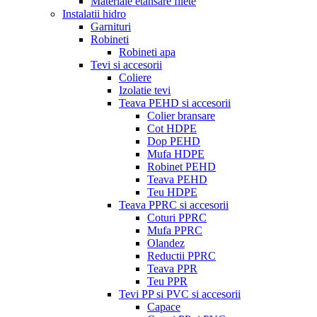
Materiale etansare filete
Instalatii hidro
Garnituri
Robineti
Robineti apa
Tevi si accesorii
Coliere
Izolatie tevi
Teava PEHD si accesorii
Colier bransare
Cot HDPE
Dop PEHD
Mufa HDPE
Robinet PEHD
Teava PEHD
Teu HDPE
Teava PPRC si accesorii
Coturi PPRC
Mufa PPRC
Olandez
Reductii PPRC
Teava PPR
Teu PPR
Tevi PP si PVC si accesorii
Capace