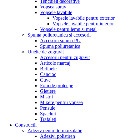
Tencuieli decorative
Vopsea spray
Vopsele lavabile
Vopsele lavabile pentru exterior
Vopsele lavabile pentru interior
Vopsele pentru lemn si metal
Spuma poliuretanica si accesorii
Accesorii spuma PU
Spuma poliuretanica
Unelte de zugravit
Accesorii pentru zugrăvit
Articole marcaj
Bidinele
Cancioc
Cuve
Folii de protecție
Gletiere
Mistrii
Mixere pentru vopsea
Pensule
Spacluri
Trafaleti
Constructii
Adeziv pentru termoizolatie
Adezivi polistiren