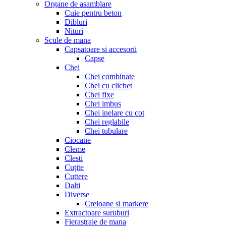
Organe de asamblare
Cuie pentru beton
Dibluri
Nituri
Scule de mana
Capsatoare si accesorii
Capse
Chei
Chei combinate
Chei cu clichet
Chei fixe
Chei imbus
Chei inelare cu cot
Chei reglabile
Chei tubulare
Ciocane
Cleme
Clesti
Cuțite
Cuttere
Dalti
Diverse
Creioane si markere
Extractoare suruburi
Fierastraie de mana