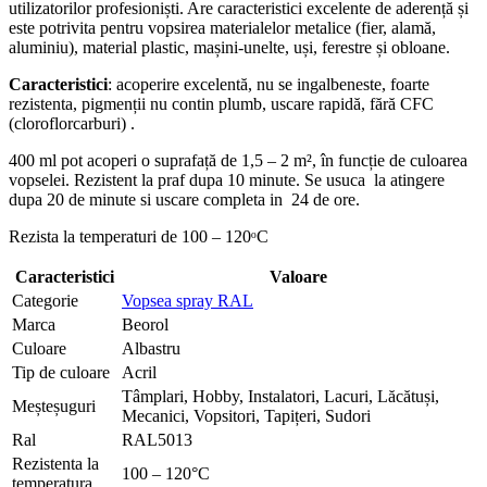
utilizatorilor profesioniști. Are caracteristici excelente de aderență și
este potrivita pentru vopsirea materialelor metalice (fier, alamă,
aluminiu), material plastic, mașini-unelte, uși, ferestre și obloane.
Caracteristici
: acoperire excelentă, nu se ingalbeneste, foarte
rezistenta, pigmenții nu contin plumb, uscare rapidă, fără CFC
(cloroflorcarburi) .
400 ml pot acoperi o suprafață de 1,5 – 2 m², în funcție de culoarea
vopselei. Rezistent la praf dupa 10 minute. Se usuca la atingere
dupa 20 de minute si uscare completa in 24 de ore.
Rezista la temperaturi de 100 – 120ᵒC
Caracteristici
Valoare
Categorie
Vopsea spray RAL
Marca
Beorol
Culoare
Albastru
Tip de culoare
Acril
Tâmplari, Hobby, Instalatori, Lacuri, Lăcătuși,
Meșteșuguri
Mecanici, Vopsitori, Tapițeri, Sudori
Ral
RAL5013
Rezistenta la
100 – 120°C
temperatura