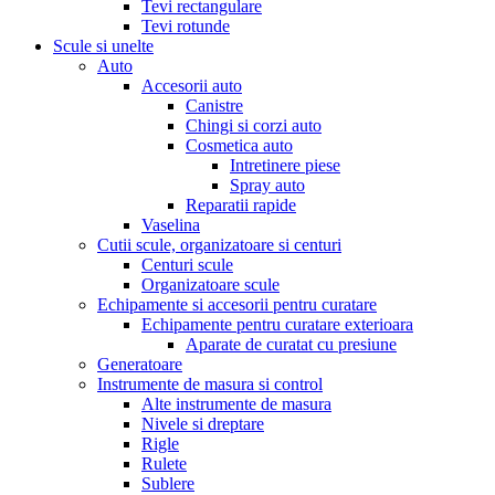
Tevi rectangulare
Tevi rotunde
Scule si unelte
Auto
Accesorii auto
Canistre
Chingi si corzi auto
Cosmetica auto
Intretinere piese
Spray auto
Reparatii rapide
Vaselina
Cutii scule, organizatoare si centuri
Centuri scule
Organizatoare scule
Echipamente si accesorii pentru curatare
Echipamente pentru curatare exterioara
Aparate de curatat cu presiune
Generatoare
Instrumente de masura si control
Alte instrumente de masura
Nivele si dreptare
Rigle
Rulete
Sublere