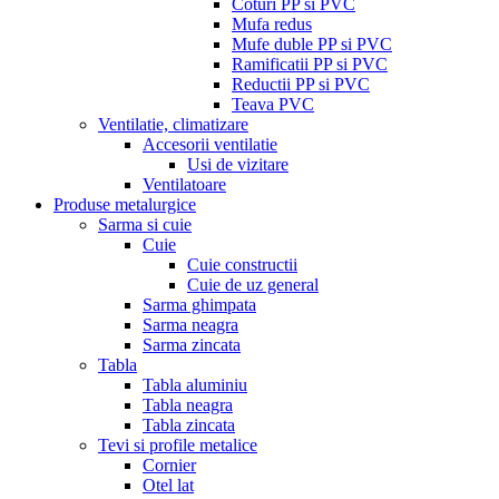
Coturi PP si PVC
Mufa redus
Mufe duble PP si PVC
Ramificatii PP si PVC
Reductii PP si PVC
Teava PVC
Ventilatie, climatizare
Accesorii ventilatie
Usi de vizitare
Ventilatoare
Produse metalurgice
Sarma si cuie
Cuie
Cuie constructii
Cuie de uz general
Sarma ghimpata
Sarma neagra
Sarma zincata
Tabla
Tabla aluminiu
Tabla neagra
Tabla zincata
Tevi si profile metalice
Cornier
Otel lat