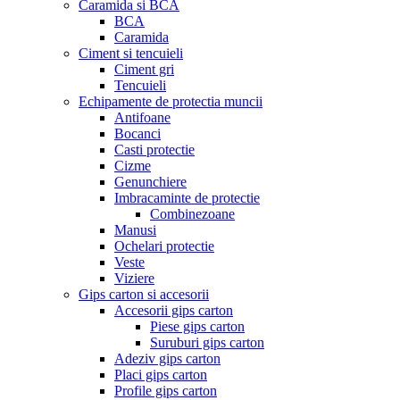
Caramida si BCA
BCA
Caramida
Ciment si tencuieli
Ciment gri
Tencuieli
Echipamente de protectia muncii
Antifoane
Bocanci
Casti protectie
Cizme
Genunchiere
Imbracaminte de protectie
Combinezoane
Manusi
Ochelari protectie
Veste
Viziere
Gips carton si accesorii
Accesorii gips carton
Piese gips carton
Suruburi gips carton
Adeziv gips carton
Placi gips carton
Profile gips carton