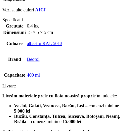
Vezi si alte culori
AICI
Specificații
Greutate
0,4 kg
Dimensiuni
15 × 5 × 5 cm
Culoare
albastru RAL 5013
Brand
Beorol
Capacitate
400 ml
Livrare
Livrăm materiale grele cu flota noastră proprie
în județele:
Vaslui, Galați, Vrancea, Bacău, Iași
– comenzi minime
5.000 lei
Buzău, Constanța, Tulcea, Suceava, Botoșani, Neamț,
Brăila
– comenzi minime
15.000 lei