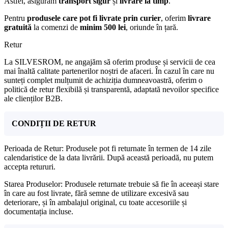
Astfel, asigurăm
transport sigur
și
livrare la timp
.
Pentru
produsele care pot fi livrate prin curier
, oferim
livrare
gratuită
la comenzi de
minim 500 lei
, oriunde în țară.
Retur
La SILVESROM, ne angajăm să oferim produse și servicii de cea
mai înaltă calitate partenerilor noștri de afaceri. În cazul în care nu
sunteți complet mulțumit de achiziția dumneavoastră, oferim o
politică de retur flexibilă și transparentă, adaptată nevoilor specifice
ale clienților B2B.
CONDIȚII DE RETUR
Perioada de Retur: Produsele pot fi returnate în termen de 14 zile
calendaristice de la data livrării. După această perioadă, nu putem
accepta retururi.
Starea Produselor: Produsele returnate trebuie să fie în aceeași stare
în care au fost livrate, fără semne de utilizare excesivă sau
deteriorare, și în ambalajul original, cu toate accesoriile și
documentația incluse.