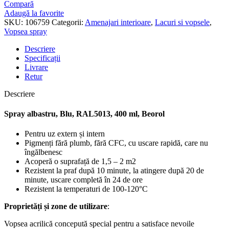
Email
Compară
Address
Adaugă la favorite
*
SKU:
106759
Categorii:
Amenajari interioare
,
Lacuri si vopsele
,
Vopsea spray
Descriere
Specificații
Livrare
Retur
Descriere
Spray albastru, Blu, RAL5013, 400 ml, Beorol
Pentru uz extern și intern
Pigmenți fără plumb, fără CFC, cu uscare rapidă, care nu
îngălbenesc
Acoperă o suprafață de 1,5 – 2 m2
Rezistent la praf după 10 minute, la atingere după 20 de
minute, uscare completă în 24 de ore
Rezistent la temperaturi de 100-120°C
Proprietăți și zone de utilizare
:
Vopsea acrilică concepută special pentru a satisface nevoile