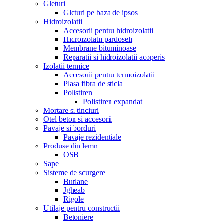
Gleturi
Gleturi pe baza de ipsos
Hidroizolatii
Accesorii pentru hidroizolatii
Hidroizolatii pardoseli
Membrane bituminoase
Reparatii si hidroizolatii acoperis
Izolatii termice
Accesorii pentru termoizolatii
Plasa fibra de sticla
Polistiren
Polistiren expandat
Mortare si tinciuri
Otel beton si accesorii
Pavaje si borduri
Pavaje rezidentiale
Produse din lemn
OSB
Sape
Sisteme de scurgere
Burlane
Jgheab
Rigole
Utilaje pentru constructii
Betoniere