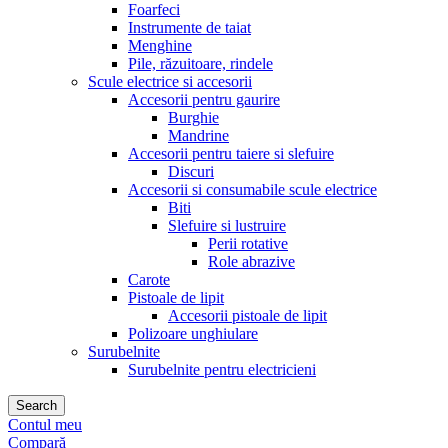
Foarfeci
Instrumente de taiat
Menghine
Pile, răzuitoare, rindele
Scule electrice si accesorii
Accesorii pentru gaurire
Burghie
Mandrine
Accesorii pentru taiere si slefuire
Discuri
Accesorii si consumabile scule electrice
Biti
Slefuire si lustruire
Perii rotative
Role abrazive
Carote
Pistoale de lipit
Accesorii pistoale de lipit
Polizoare unghiulare
Surubelnite
Surubelnite pentru electricieni
Search
Contul meu
Compară