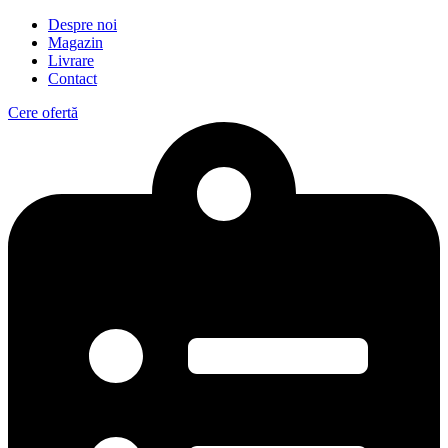
Despre noi
Magazin
Livrare
Contact
Cere ofertă