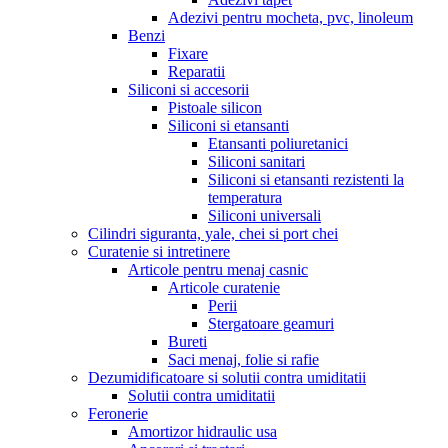
Adezivi pentru mocheta, pvc, linoleum
Benzi
Fixare
Reparatii
Siliconi si accesorii
Pistoale silicon
Siliconi si etansanti
Etansanti poliuretanici
Siliconi sanitari
Siliconi si etansanti rezistenti la
temperatura
Siliconi universali
Cilindri siguranta, yale, chei si port chei
Curatenie si intretinere
Articole pentru menaj casnic
Articole curatenie
Perii
Stergatoare geamuri
Bureti
Saci menaj, folie si rafie
Dezumidificatoare si solutii contra umiditatii
Solutii contra umiditatii
Feronerie
Amortizor hidraulic usa