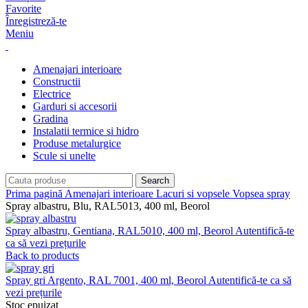
Favorite
Înregistreză-te
Meniu
Amenajari interioare
Constructii
Electrice
Garduri si accesorii
Gradina
Instalatii termice si hidro
Produse metalurgice
Scule si unelte
Search
Prima pagină
Amenajari interioare
Lacuri si vopsele
Vopsea spray
Spray albastru, Blu, RAL5013, 400 ml, Beorol
Spray albastru, Gentiana, RAL5010, 400 ml, Beorol
Autentifică-te
ca să vezi prețurile
Back to products
Spray gri Argento, RAL 7001, 400 ml, Beorol
Autentifică-te ca să
vezi prețurile
Stoc epuizat