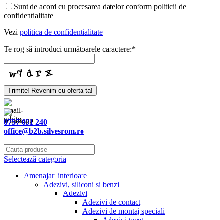
Sunt de acord cu procesarea datelor conform politicii de
confidentialitate
Vezi
politica de confidentialitate
Te rog să introduci următoarele caractere:
*
Trimite! Revenim cu oferta ta!
0757 031 240
office@b2b.silvesrom.ro
Selectează categoria
Amenajari interioare
Adezivi, siliconi si benzi
Adezivi
Adezivi de contact
Adezivi de montaj speciali
Adezivi tapet