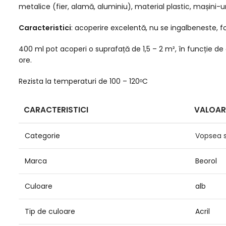
metalice (fier, alamă, aluminiu), material plastic, mașini-un
Caracteristici
: acoperire excelentă, nu se ingalbeneste, f
400 ml pot acoperi o suprafață de 1,5 – 2 m², în funcție d
ore.
Rezista la temperaturi de 100 – 120ᵒC
CARACTERISTICI
VALOAR
Categorie
Vopsea s
Marca
Beorol
Culoare
alb
Tip de culoare
Acril