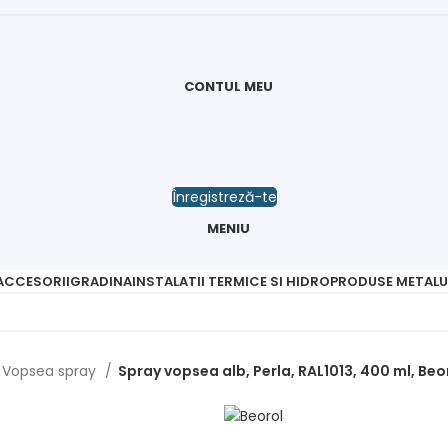
CONTUL MEU
Înregistreză-te
MENIU
 ACCESORII
GRADINA
INSTALATII TERMICE SI HIDRO
PRODUSE METALU
Vopsea spray
Spray vopsea alb, Perla, RAL1013, 400 ml, Beo