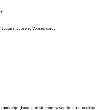
te
,
Lacuri si vopsele
,
Vopsea spray
de aderență și este potrivita pentru vopsirea materialelor