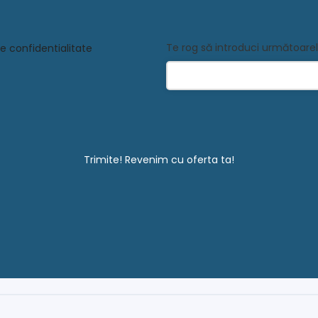
Te rog să introduci următoare
e confidentialitate
Trimite! Revenim cu oferta ta!