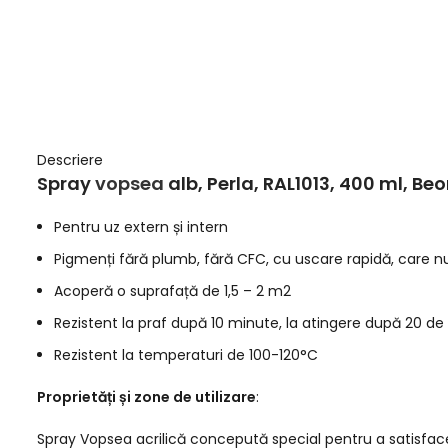
Descriere
Spray
vopsea
alb, Perla, RAL1013, 400 ml, Beo
Pentru uz extern și intern
Pigmenți fără plumb, fără CFC, cu uscare rapidă, care 
Acoperă o suprafață de 1,5 – 2 m2
Rezistent la praf după 10 minute, la atingere după 20 d
Rezistent la temperaturi de 100-120°C
Proprietăți și zone de utilizare
:
Spray Vopsea acrilică concepută special pentru a satisface n