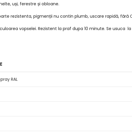
elte, uși, ferestre și obloane.
oarte rezistenta, pigmenții nu contin plumb, uscare rapidă, fără C
e culoarea vopselei. Rezistent la praf dupa 10 minute. Se usuca 
E
pray RAL