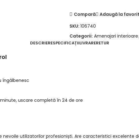
Compară
Adaugă la favori
SKU:
106740
Categorii:
Amenajari interioare
DESCRIERE
SPECIFICAȚII
LIVRARE
RETUR
rol
nu îngălbenesc
e minute, uscare completă în 24 de ore
evoile utilizatorilor profesioniști. Are caracteristici excelente 