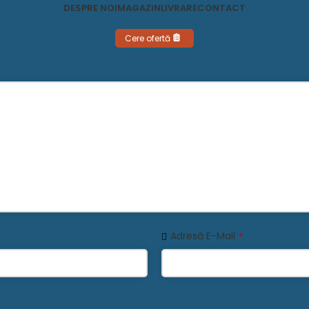
DESPRE NOI
MAGAZIN
LIVRARE
CONTACT
Cere ofertă
Adresă E-Mail
*