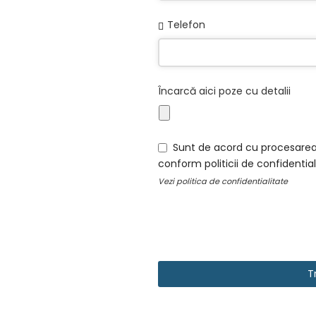
Telefon
Încarcă aici poze cu detalii
Sunt de acord cu procesarea
conform politicii de confidential
Vezi
politica de confidentialitate
Contact
T
Email
*