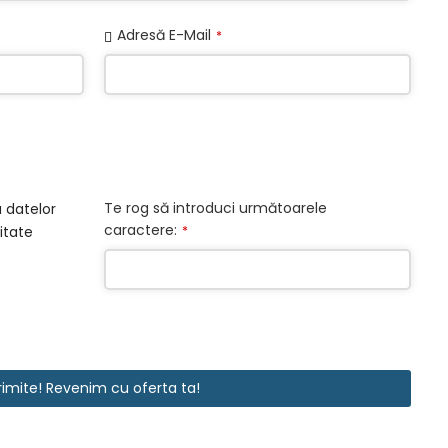
Adresă E-Mail
*
Te rog să introduci următoarele
 datelor
caractere:
*
itate
rimite! Revenim cu oferta ta!