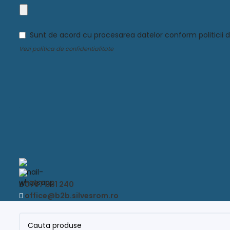
Address
*
Sunt de acord cu procesarea datelor conform politicii d
Vezi
politica de confidentialitate
0757 031 240
office@b2b.silvesrom.ro