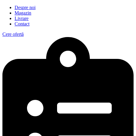
Despre noi
Magazin
Livrare
Contact
Cere ofertă