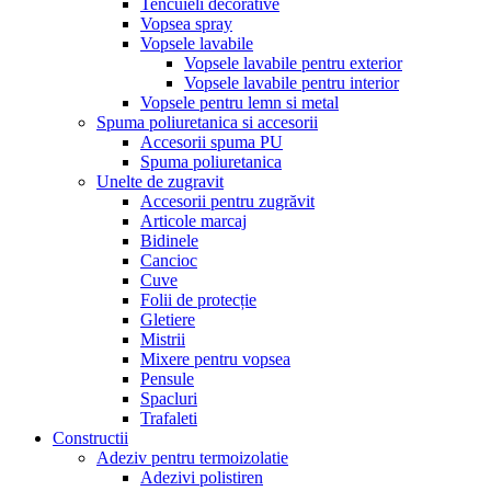
Tencuieli decorative
Vopsea spray
Vopsele lavabile
Vopsele lavabile pentru exterior
Vopsele lavabile pentru interior
Vopsele pentru lemn si metal
Spuma poliuretanica si accesorii
Accesorii spuma PU
Spuma poliuretanica
Unelte de zugravit
Accesorii pentru zugrăvit
Articole marcaj
Bidinele
Cancioc
Cuve
Folii de protecție
Gletiere
Mistrii
Mixere pentru vopsea
Pensule
Spacluri
Trafaleti
Constructii
Adeziv pentru termoizolatie
Adezivi polistiren