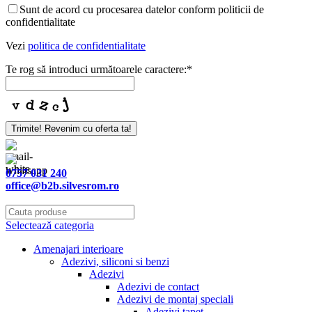
Business
Sunt de acord cu procesarea datelor conform politicii de
Email
*
confidentialitate
Vezi
politica de confidentialitate
Te rog să introduci următoarele caractere:
*
Trimite! Revenim cu oferta ta!
0757 031 240
office@b2b.silvesrom.ro
Selectează categoria
Amenajari interioare
Adezivi, siliconi si benzi
Adezivi
Adezivi de contact
Adezivi de montaj speciali
Adezivi tapet