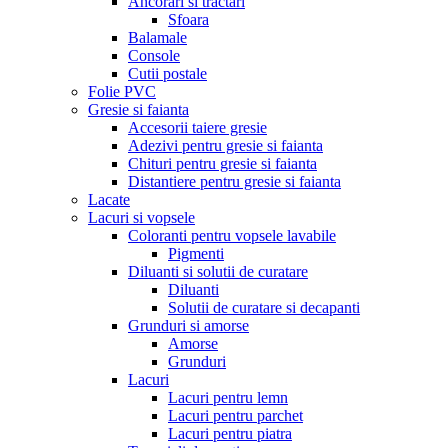
Ancorari si tractari
Sfoara
Balamale
Console
Cutii postale
Folie PVC
Gresie si faianta
Accesorii taiere gresie
Adezivi pentru gresie si faianta
Chituri pentru gresie si faianta
Distantiere pentru gresie si faianta
Lacate
Lacuri si vopsele
Coloranti pentru vopsele lavabile
Pigmenti
Diluanti si solutii de curatare
Diluanti
Solutii de curatare si decapanti
Grunduri si amorse
Amorse
Grunduri
Lacuri
Lacuri pentru lemn
Lacuri pentru parchet
Lacuri pentru piatra