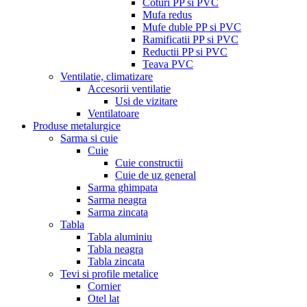
Coturi PP si PVC
Mufa redus
Mufe duble PP si PVC
Ramificatii PP si PVC
Reductii PP si PVC
Teava PVC
Ventilatie, climatizare
Accesorii ventilatie
Usi de vizitare
Ventilatoare
Produse metalurgice
Sarma si cuie
Cuie
Cuie constructii
Cuie de uz general
Sarma ghimpata
Sarma neagra
Sarma zincata
Tabla
Tabla aluminiu
Tabla neagra
Tabla zincata
Tevi si profile metalice
Cornier
Otel lat