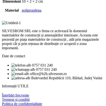
Dimensiuni
10 × 2 × 2 cm
Material
polipropilena
SILVESROM SRL este o firma ce activează în domeniul
materialelor de construcții și amenajărilor interioare. Aceasta este
prezentă pe piața materialelor de construcții , atât prin magazinele
proprii cât și prin rețeaua de distribuție ce acoperă o zona
importantă.
Date de contact
0757 031 240
0757 031 240
office@b2b.silvesrom.ro
Bulevardul Republicii 110, Bârlad, Județ Vaslui
Informații UTILE
Întrebări frecvente
Termeni și condiții
Politica de confidențialitate