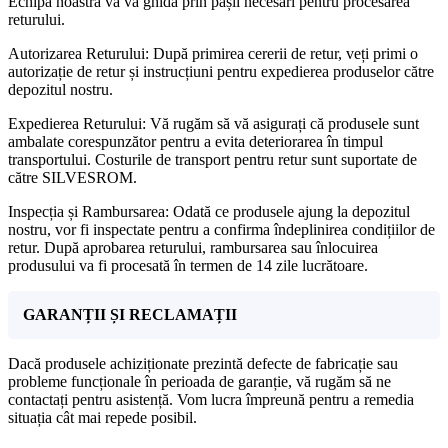
Echipa noastră vă va ghida prin pașii necesari pentru procesarea
returului.
Autorizarea Returului: După primirea cererii de retur, veți primi o
autorizație de retur și instrucțiuni pentru expedierea produselor către
depozitul nostru.
Expedierea Returului: Vă rugăm să vă asigurați că produsele sunt
ambalate corespunzător pentru a evita deteriorarea în timpul
transportului. Costurile de transport pentru retur sunt suportate de
către SILVESROM.
Inspecția și Rambursarea: Odată ce produsele ajung la depozitul
nostru, vor fi inspectate pentru a confirma îndeplinirea condițiilor de
retur. După aprobarea returului, rambursarea sau înlocuirea
produsului va fi procesată în termen de 14 zile lucrătoare.
GARANȚII ȘI RECLAMAȚII
Dacă produsele achiziționate prezintă defecte de fabricație sau
probleme funcționale în perioada de garanție, vă rugăm să ne
contactați pentru asistență. Vom lucra împreună pentru a remedia
situația cât mai repede posibil.