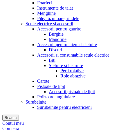
Foarfeci
Instrumente de taiat
Menghine
Pile, răzuitoare, rindele
Scule electrice si accesorii
Accesorii pentru gaurire
Burghie
Mandrine
Accesorii pentru taiere si slefuire
Discuri
Accesorii si consumabile scule electrice
Biti
Slefuire si lustruire
Perii rotative
Role abrazive
Carote
Pistoale de lipit
Accesorii pistoale de lipit
Polizoare unghiulare
Surubelnite
Surubelnite pentru electricieni
Search
Contul meu
Compară