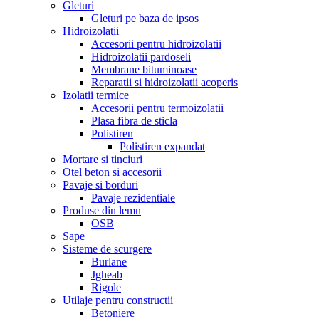
Gleturi
Gleturi pe baza de ipsos
Hidroizolatii
Accesorii pentru hidroizolatii
Hidroizolatii pardoseli
Membrane bituminoase
Reparatii si hidroizolatii acoperis
Izolatii termice
Accesorii pentru termoizolatii
Plasa fibra de sticla
Polistiren
Polistiren expandat
Mortare si tinciuri
Otel beton si accesorii
Pavaje si borduri
Pavaje rezidentiale
Produse din lemn
OSB
Sape
Sisteme de scurgere
Burlane
Jgheab
Rigole
Utilaje pentru constructii
Betoniere