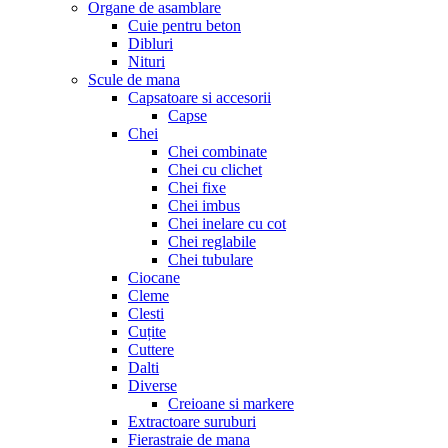
Organe de asamblare
Cuie pentru beton
Dibluri
Nituri
Scule de mana
Capsatoare si accesorii
Capse
Chei
Chei combinate
Chei cu clichet
Chei fixe
Chei imbus
Chei inelare cu cot
Chei reglabile
Chei tubulare
Ciocane
Cleme
Clesti
Cuțite
Cuttere
Dalti
Diverse
Creioane si markere
Extractoare suruburi
Fierastraie de mana