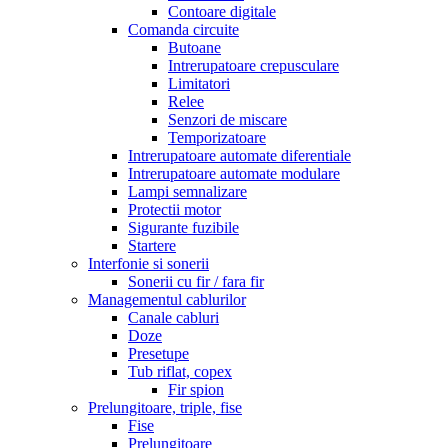
Contoare digitale
Comanda circuite
Butoane
Intrerupatoare crepusculare
Limitatori
Relee
Senzori de miscare
Temporizatoare
Intrerupatoare automate diferentiale
Intrerupatoare automate modulare
Lampi semnalizare
Protectii motor
Sigurante fuzibile
Startere
Interfonie si sonerii
Sonerii cu fir / fara fir
Managementul cablurilor
Canale cabluri
Doze
Presetupe
Tub riflat, copex
Fir spion
Prelungitoare, triple, fise
Fise
Prelungitoare