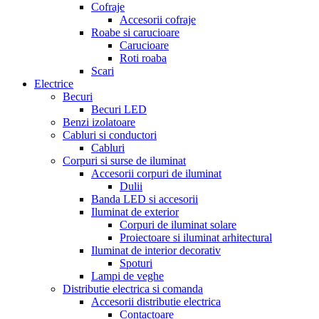
Cofraje
Accesorii cofraje
Roabe si carucioare
Carucioare
Roti roaba
Scari
Electrice
Becuri
Becuri LED
Benzi izolatoare
Cabluri si conductori
Cabluri
Corpuri si surse de iluminat
Accesorii corpuri de iluminat
Dulii
Banda LED si accesorii
Iluminat de exterior
Corpuri de iluminat solare
Proiectoare si iluminat arhitectural
Iluminat de interior decorativ
Spoturi
Lampi de veghe
Distributie electrica si comanda
Accesorii distributie electrica
Contactoare