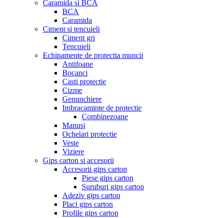
Caramida si BCA
BCA
Caramida
Ciment si tencuieli
Ciment gri
Tencuieli
Echipamente de protectia muncii
Antifoane
Bocanci
Casti protectie
Cizme
Genunchiere
Imbracaminte de protectie
Combinezoane
Manusi
Ochelari protectie
Veste
Viziere
Gips carton si accesorii
Accesorii gips carton
Piese gips carton
Suruburi gips carton
Adeziv gips carton
Placi gips carton
Profile gips carton