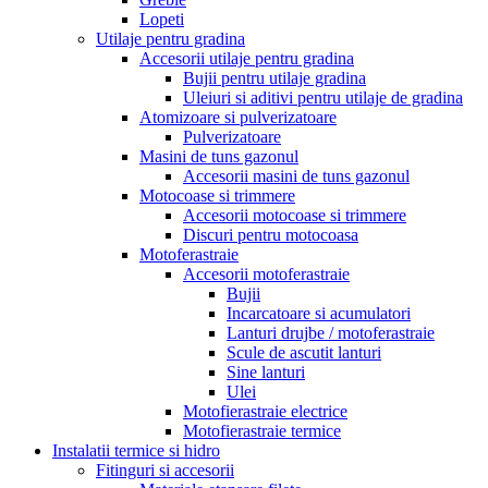
Lopeti
Utilaje pentru gradina
Accesorii utilaje pentru gradina
Bujii pentru utilaje gradina
Uleiuri si aditivi pentru utilaje de gradina
Atomizoare si pulverizatoare
Pulverizatoare
Masini de tuns gazonul
Accesorii masini de tuns gazonul
Motocoase si trimmere
Accesorii motocoase si trimmere
Discuri pentru motocoasa
Motoferastraie
Accesorii motoferastraie
Bujii
Incarcatoare si acumulatori
Lanturi drujbe / motoferastraie
Scule de ascutit lanturi
Sine lanturi
Ulei
Motofierastraie electrice
Motofierastraie termice
Instalatii termice si hidro
Fitinguri si accesorii