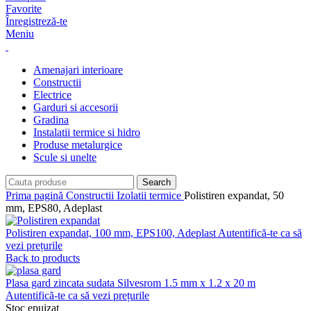
Favorite
Înregistreză-te
Meniu
Amenajari interioare
Constructii
Electrice
Garduri si accesorii
Gradina
Instalatii termice si hidro
Produse metalurgice
Scule si unelte
Search
Prima pagină
Constructii
Izolatii termice
Polistiren expandat, 50
mm, EPS80, Adeplast
Polistiren expandat, 100 mm, EPS100, Adeplast
Autentifică-te ca să
vezi prețurile
Back to products
Plasa gard zincata sudata Silvesrom 1.5 mm x 1.2 x 20 m
Autentifică-te ca să vezi prețurile
Stoc epuizat