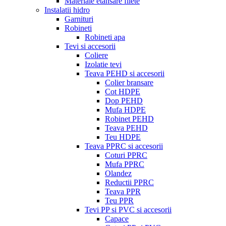
Materiale etansare filete
Instalatii hidro
Garnituri
Robineti
Robineti apa
Tevi si accesorii
Coliere
Izolatie tevi
Teava PEHD si accesorii
Colier bransare
Cot HDPE
Dop PEHD
Mufa HDPE
Robinet PEHD
Teava PEHD
Teu HDPE
Teava PPRC si accesorii
Coturi PPRC
Mufa PPRC
Olandez
Reductii PPRC
Teava PPR
Teu PPR
Tevi PP si PVC si accesorii
Capace