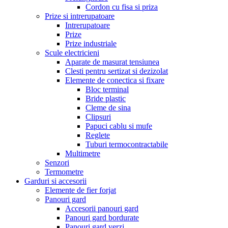
Cordon cu fisa si priza
Prize si intrerupatoare
Intrerupatoare
Prize
Prize industriale
Scule electricieni
Aparate de masurat tensiunea
Clesti pentru sertizat si dezizolat
Elemente de conectica si fixare
Bloc terminal
Bride plastic
Cleme de sina
Clipsuri
Papuci cablu si mufe
Reglete
Tuburi termocontractabile
Multimetre
Senzori
Termometre
Garduri si accesorii
Elemente de fier forjat
Panouri gard
Accesorii panouri gard
Panouri gard bordurate
Panouri gard verzi