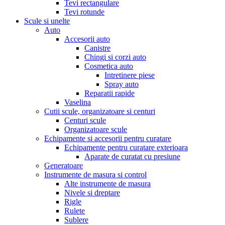
Tevi rectangulare
Tevi rotunde
Scule si unelte
Auto
Accesorii auto
Canistre
Chingi si corzi auto
Cosmetica auto
Intretinere piese
Spray auto
Reparatii rapide
Vaselina
Cutii scule, organizatoare si centuri
Centuri scule
Organizatoare scule
Echipamente si accesorii pentru curatare
Echipamente pentru curatare exterioara
Aparate de curatat cu presiune
Generatoare
Instrumente de masura si control
Alte instrumente de masura
Nivele si dreptare
Rigle
Rulete
Sublere