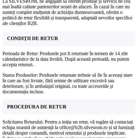
La SILVESROM, ne angajăm să oferim produse și servicii de cea
mai înaltă calitate partenerilor noștri de afaceri. În cazul în care nu
sunteți complet mulțumit de achiziția dumneavoastră, oferim o
politică de retur flexibilă și transparentă, adaptată nevoilor specifice
ale clienților B2B.
CONDIȚII DE RETUR
Perioada de Retur: Produsele pot fi returnate în termen de 14 zile
calendaristice de la data livrării. După această perioadă, nu putem
accepta retururi.
Starea Produselor: Produsele returnate trebuie să fie în aceeași stare
în care au fost livrate, fără semne de utilizare excesivă sau
deteriorare, și în ambalajul original, cu toate accesoriile și
documentația incluse.
PROCEDURA DE RETUR
Solicitarea Returului: Pentru a iniția un retur, vă rugăm să contactați
echipa noastră de asistență la office@b2b.silvesrom.ro și să furnizați
detalii despre comandă, motivul returului și produsele implicate.