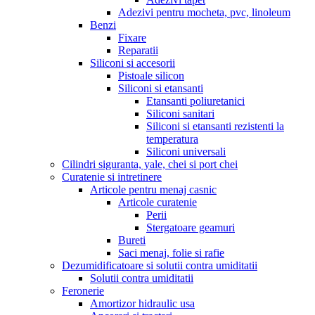
Adezivi pentru mocheta, pvc, linoleum
Benzi
Fixare
Reparatii
Siliconi si accesorii
Pistoale silicon
Siliconi si etansanti
Etansanti poliuretanici
Siliconi sanitari
Siliconi si etansanti rezistenti la
temperatura
Siliconi universali
Cilindri siguranta, yale, chei si port chei
Curatenie si intretinere
Articole pentru menaj casnic
Articole curatenie
Perii
Stergatoare geamuri
Bureti
Saci menaj, folie si rafie
Dezumidificatoare si solutii contra umiditatii
Solutii contra umiditatii
Feronerie
Amortizor hidraulic usa