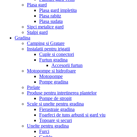
Plasa gard
Plasa gard impletita
Plasa rabitz
Plasa sudata
Sipci metalice gard
Stalpi gard
Gradina
Camping si Gratare
Instalatii pentru irigatii
Cuple si conectori
Furtun gradina
Accesorii furtun
Motopompe si hidrofoare
Motopompe
Pompe gradina
Prelate
Produse pentru intretinerea plantelor
Pompe de stropit
Scule si unelte pentru gradina
Fierastraie gradina
Foarfeci de tuns arbusti si gard viu
Topoare și securi
Unelte pentru gradina
Furci
Greble