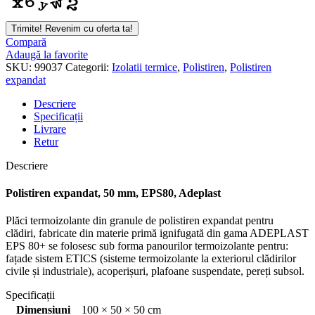
Trimite! Revenim cu oferta ta!
Compară
Adaugă la favorite
SKU:
99037
Categorii:
Izolatii termice
,
Polistiren
,
Polistiren
expandat
Descriere
Specificații
Livrare
Retur
Descriere
Polistiren expandat, 50 mm, EPS80, Adeplast
Plăci termoizolante din granule de polistiren expandat pentru
clădiri, fabricate din materie primă ignifugată din gama ADEPLAST
EPS 80+ se folosesc sub forma panourilor termoizolante pentru:
fațade sistem ETICS (sisteme termoizolante la exteriorul clădirilor
civile și industriale), acoperișuri, plafoane suspendate, pereți subsol.
Specificații
Dimensiuni
100 × 50 × 50 cm