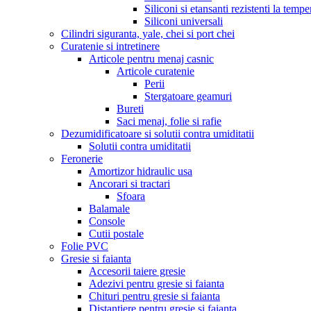
Siliconi si etansanti rezistenti la tempe
Siliconi universali
Cilindri siguranta, yale, chei si port chei
Curatenie si intretinere
Articole pentru menaj casnic
Articole curatenie
Perii
Stergatoare geamuri
Bureti
Saci menaj, folie si rafie
Dezumidificatoare si solutii contra umiditatii
Solutii contra umiditatii
Feronerie
Amortizor hidraulic usa
Ancorari si tractari
Sfoara
Balamale
Console
Cutii postale
Folie PVC
Gresie si faianta
Accesorii taiere gresie
Adezivi pentru gresie si faianta
Chituri pentru gresie si faianta
Distantiere pentru gresie si faianta