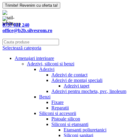
Trimite! Revenim cu oferta ta!
0757 031 240
office@b2b.silvesrom.ro
Selectează categoria
Amenajari interioare
Adezivi, siliconi si benzi
Adezivi
Adezivi de contact
Adezivi de montaj speciali
Adezivi tapet
Adezivi pentru mocheta, pvc, linoleum
Benzi
Fixare
Reparatii
Siliconi si accesorii
Pistoale silicon
Siliconi si etansanti
Etansanti poliuretanici
Siliconi sanitari