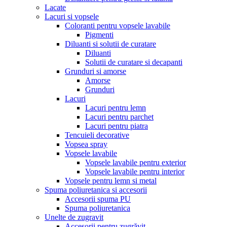
Lacate
Lacuri si vopsele
Coloranti pentru vopsele lavabile
Pigmenti
Diluanti si solutii de curatare
Diluanti
Solutii de curatare si decapanti
Grunduri si amorse
Amorse
Grunduri
Lacuri
Lacuri pentru lemn
Lacuri pentru parchet
Lacuri pentru piatra
Tencuieli decorative
Vopsea spray
Vopsele lavabile
Vopsele lavabile pentru exterior
Vopsele lavabile pentru interior
Vopsele pentru lemn si metal
Spuma poliuretanica si accesorii
Accesorii spuma PU
Spuma poliuretanica
Unelte de zugravit
Accesorii pentru zugrăvit