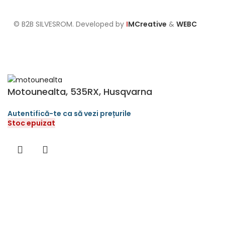
Setari GDPR
© B2B SILVESROM. Developed by
I
MCreative
&
WEBC
Motounealta, 535RX, Husqvarna
Stoc epuizat