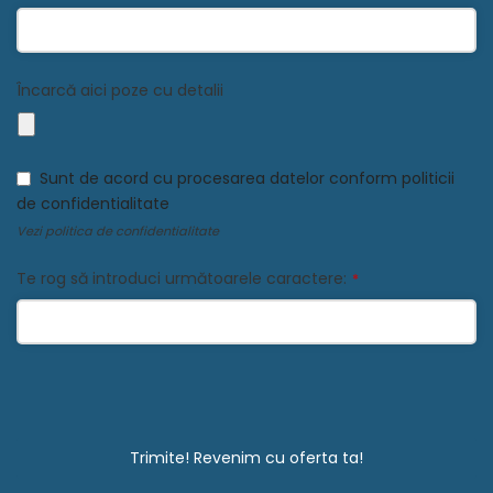
Încarcă aici poze cu detalii
Email
*
Sunt de acord cu procesarea datelor conform politicii
de confidentialitate
Vezi
politica de confidentialitate
Te rog să introduci următoarele caractere:
*
Trimite! Revenim cu oferta ta!