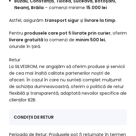
Buzău, Constanța, Tulcea, Suceava, Botoșani,
Neamț, Brăila
– comenzi minime
15.000 lei
Astfel, asigurăm
transport sigur
și
livrare la timp
.
Pentru
produsele care pot fi livrate prin curier
, oferim
livrare gratuită
la comenzi de
minim 500 lei
,
oriunde în țară.
Retur
La SILVESROM, ne angajăm să oferim produse și servicii
de cea mai înaltă calitate partenerilor noștri de
afaceri. În cazul în care nu sunteți complet mulțumit
de achiziția dumneavoastră, oferim o politică de retur
flexibilă și transparentă, adaptată nevoilor specifice ale
clienților B2B.
CONDIȚII DE RETUR
Perioada de Retur: Produsele pot fi returnate în termen