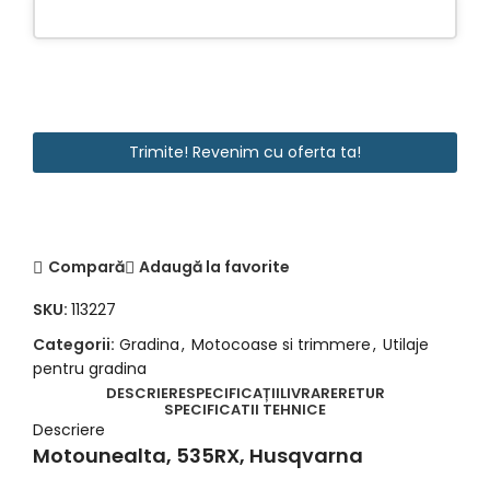
Trimite! Revenim cu oferta ta!
Compară
Adaugă la favorite
SKU:
113227
Categorii:
Gradina
,
Motocoase si trimmere
,
Utilaje
pentru gradina
DESCRIERE
SPECIFICAȚII
LIVRARE
RETUR
SPECIFICATII TEHNICE
Descriere
Motounealta, 535RX, Husqvarna