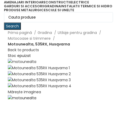
AMENAJARI INTERIOARE
CONSTRUCTII
ELECTRICE
GARDURI SI ACCESORII
GRADINA
INSTALATII TERMICE SI HIDRO
PRODUSE METALURGICE
SCULE SI UNELTE
Search
Prima pagină
Gradina
Utilaje pentru gradina
Motocoase si trimmere
Motounealta, 535RX, Husqvarna
Back to products
Stoc epuizat
Mărește imaginea