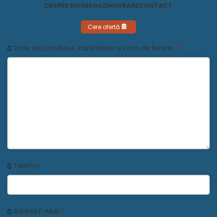
DESPRE NOI
MAGAZIN
LIVRARE
CONTACT
Cere ofertă
Scrie aici produsul, cantitatea și zona de livrare.
*
Telefon
Adresă E-Mail
*