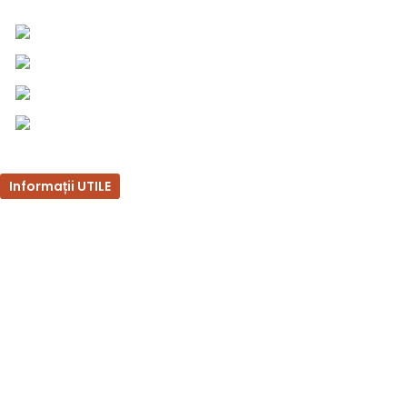
0757 031 240
0757 031 240
office@b2b.silvesrom.ro
Bulevardul Republicii 110, Bârlad, Județ Vaslui
Informații UTILE
Întrebări frecvente
Termeni și condiții
Politica de confidențialitate
Politica de retur
Formular de retur
Politica cookies