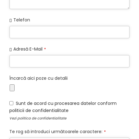
Website
Telefon
URL
*
Adresă E-Mail
*
Încarcă aici poze cu detalii
Sunt de acord cu procesarea datelor conform
politicii de confidentialitate
Vezi
politica de confidentialitate
Te rog să introduci următoarele caractere:
*