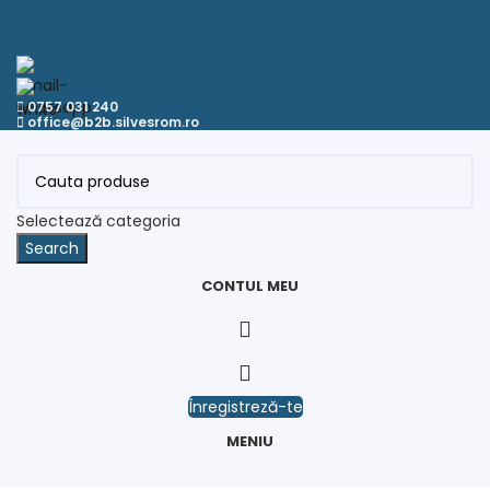
0757 031 240
office@b2b.silvesrom.ro
Selectează categoria
Search
CONTUL MEU
Înregistreză-te
MENIU