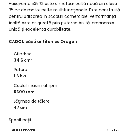
Husqvarna 535RX este o motounealtă nouă din clasa
35 cc de motounelte multifuncţionale. Este construită
pentru utilizarea în scopuri comerciale. Performanţa
înaltă este asigurată prin puterea brută, ergonomia
unică şi excelenta durabilitate.
CADOU căști antifonice Oregon
Cilindree
34.6 cm³
Putere
1.6 kW
Cuplul maxim at rpm
6600 rpm
Lăţimea de tăiere
47 cm
Specificații
GREUTATE
5,5 kg