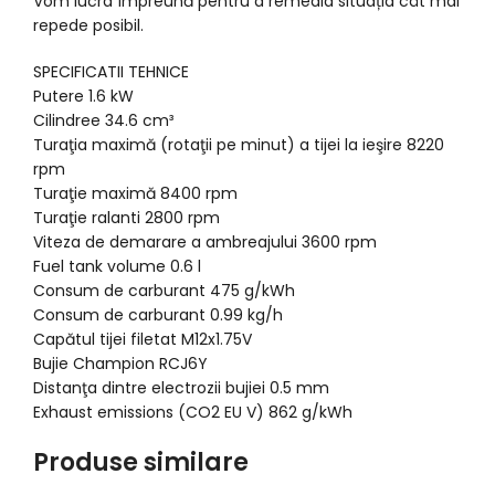
Vom lucra împreună pentru a remedia situația cât mai
repede posibil.
SPECIFICATII TEHNICE
Putere 1.6 kW
Cilindree 34.6 cm³
Turaţia maximă (rotaţii pe minut) a tijei la ieşire 8220
rpm
Turaţie maximă 8400 rpm
Turaţie ralanti 2800 rpm
Viteza de demarare a ambreajului 3600 rpm
Fuel tank volume 0.6 l
Consum de carburant 475 g/kWh
Consum de carburant 0.99 kg/h
Capătul tijei filetat M12x1.75V
Bujie Champion RCJ6Y
Distanţa dintre electrozii bujiei 0.5 mm
Exhaust emissions (CO2 EU V) 862 g/kWh
Produse similare