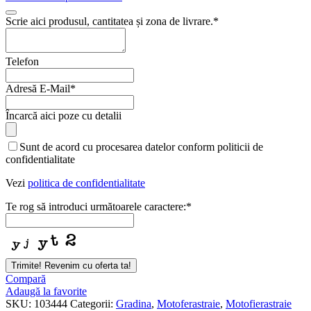
Scrie aici produsul, cantitatea și zona de livrare.
*
Telefon
Adresă E-Mail
*
Încarcă aici poze cu detalii
Sunt de acord cu procesarea datelor conform politicii de
confidentialitate
Vezi
politica de confidentialitate
Te rog să introduci următoarele caractere:
*
Trimite! Revenim cu oferta ta!
Email
Compară
*
Adaugă la favorite
SKU:
103444
Categorii:
Gradina
,
Motoferastraie
,
Motofierastraie