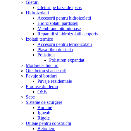
Gleturi
Gleturi pe baza de ipsos
Hidroizolatii
Accesorii pentru hidroizolatii
Hidroizolatii pardoseli
Membrane bituminoase
Reparatii si hidroizolatii acoperis
Izolatii termice
Accesorii pentru termoizolatii
Plasa fibra de sticla
Polistiren
Polistiren expandat
Mortare si tinciuri
Otel beton si accesorii
Pavaje si borduri
Pavaje rezidentiale
Produse din lemn
OSB
Sape
Sisteme de scurgere
Burlane
Jgheab
Rigole
Utilaje pentru constructii
Betoniere