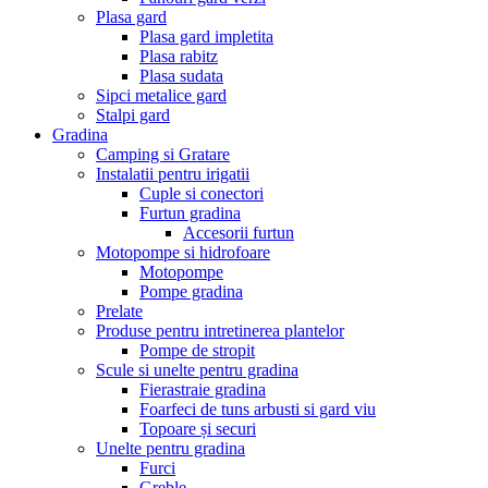
Plasa gard
Plasa gard impletita
Plasa rabitz
Plasa sudata
Sipci metalice gard
Stalpi gard
Gradina
Camping si Gratare
Instalatii pentru irigatii
Cuple si conectori
Furtun gradina
Accesorii furtun
Motopompe si hidrofoare
Motopompe
Pompe gradina
Prelate
Produse pentru intretinerea plantelor
Pompe de stropit
Scule si unelte pentru gradina
Fierastraie gradina
Foarfeci de tuns arbusti si gard viu
Topoare și securi
Unelte pentru gradina
Furci
Greble