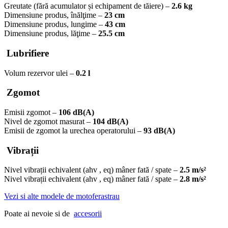
Greutate (fără acumulator și echipament de tăiere) –
2.6 kg
Dimensiune produs, înălţime –
23 cm
Dimensiune produs, lungime –
43 cm
Dimensiune produs, lăţime –
25.5 cm
Lubrifiere
Volum rezervor ulei –
0.2 l
Zgomot
Emisii zgomot –
106 dB(A)
Nivel de zgomot masurat –
104 dB(A)
Emisii de zgomot la urechea operatorului –
93 dB(A)
Vibrații
Nivel vibrații echivalent (ahv , eq) mâner fată / spate –
2.5 m/s²
Nivel vibrații echivalent (ahv , eq) mâner fată / spate –
2.8 m/s²
Vezi si alte modele de motoferastrau
Poate ai nevoie si de
accesorii