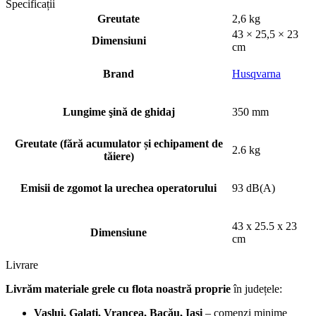
Specificații
Greutate
2,6 kg
43 × 25,5 × 23
Dimensiuni
cm
Brand
Husqvarna
Lungime şină de ghidaj
350 mm
Greutate (fără acumulator și echipament de
2.6 kg
tăiere)
Emisii de zgomot la urechea operatorului
93 dB(A)
43 x 25.5 x 23
Dimensiune
cm
Livrare
Livrăm materiale grele cu flota noastră proprie
în județele:
Vaslui, Galați, Vrancea, Bacău, Iași
– comenzi minime