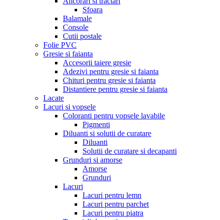
Ancorari si tractari
Sfoara
Balamale
Console
Cutii postale
Folie PVC
Gresie si faianta
Accesorii taiere gresie
Adezivi pentru gresie si faianta
Chituri pentru gresie si faianta
Distantiere pentru gresie si faianta
Lacate
Lacuri si vopsele
Coloranti pentru vopsele lavabile
Pigmenti
Diluanti si solutii de curatare
Diluanti
Solutii de curatare si decapanti
Grunduri si amorse
Amorse
Grunduri
Lacuri
Lacuri pentru lemn
Lacuri pentru parchet
Lacuri pentru piatra