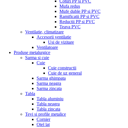
Coturi PP si PVC
Mufa redus
Mufe duble PP si PVC
Ramificatii PP si PVC
Reductii PP si PVC
Teava PVC
Ventilatie, climatizare
Accesorii ventilatie
Usi de vizitare
Ventilatoare
Produse metalurgice
Sarma si cuie
Cuie
Cuie constructii
Cuie de uz general
Sarma ghimpata
Sarma neagra
Sarma zincata
Tabla
Tabla aluminiu
Tabla neagra
Tabla zincata
Tevi si profile metalice
Cornier
Otel lat