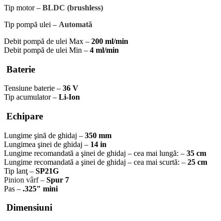
Tip motor –
BLDC (brushless)
Tip pompă ulei –
Automată
Debit pompă de ulei Max –
200 ml/min
Debit pompă de ulei Min –
4 ml/min
Baterie
Tensiune baterie –
36 V
Tip acumulator –
Li-Ion
Echipare
Lungime şină de ghidaj –
350 mm
Lungimea şinei de ghidaj –
14 in
Lungime recomandată a şinei de ghidaj – cea mai lungă: –
35 cm
Lungime recomandată a şinei de ghidaj – cea mai scurtă: –
25 cm
Tip lanţ –
SP21G
Pinion vârf –
Spur 7
Pas –
.325″ mini
Dimensiuni