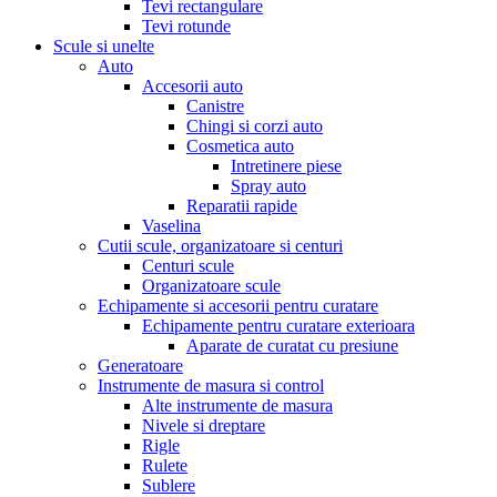
Tevi rectangulare
Tevi rotunde
Scule si unelte
Auto
Accesorii auto
Canistre
Chingi si corzi auto
Cosmetica auto
Intretinere piese
Spray auto
Reparatii rapide
Vaselina
Cutii scule, organizatoare si centuri
Centuri scule
Organizatoare scule
Echipamente si accesorii pentru curatare
Echipamente pentru curatare exterioara
Aparate de curatat cu presiune
Generatoare
Instrumente de masura si control
Alte instrumente de masura
Nivele si dreptare
Rigle
Rulete
Sublere