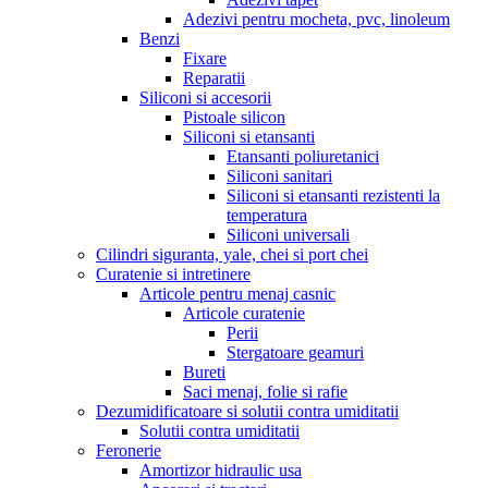
Adezivi pentru mocheta, pvc, linoleum
Benzi
Fixare
Reparatii
Siliconi si accesorii
Pistoale silicon
Siliconi si etansanti
Etansanti poliuretanici
Siliconi sanitari
Siliconi si etansanti rezistenti la
temperatura
Siliconi universali
Cilindri siguranta, yale, chei si port chei
Curatenie si intretinere
Articole pentru menaj casnic
Articole curatenie
Perii
Stergatoare geamuri
Bureti
Saci menaj, folie si rafie
Dezumidificatoare si solutii contra umiditatii
Solutii contra umiditatii
Feronerie
Amortizor hidraulic usa