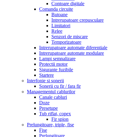
Contoare digitale
Comanda circuite
Butoane
Intrerupatoare crepusculare
Limitatori
Relee
Senzori de miscare
Temporizatoare
Intrerupatoare automate diferentiale
Intrerupatoare automate modulare
Lampi semnalizare
Protectii motor
Sigurante fuzibile
Startere
Interfonie si sonerii
Sonerii cu fir / fara fir
Managementul cablurilor
Canale cabluri
Doze
Presetupe
Tub riflat, copex
Fir spion
Prelungitoare, triple, fise
Fise
Prelungitoare