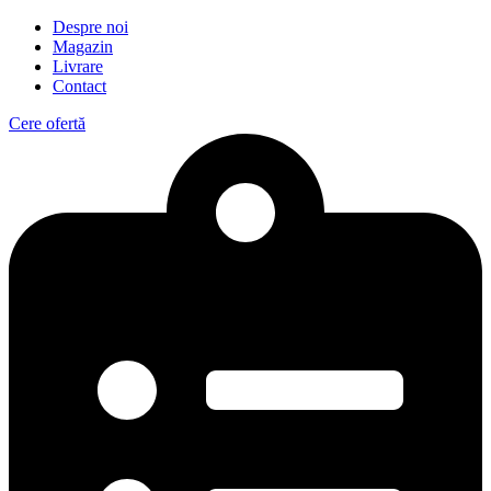
Despre noi
Magazin
Livrare
Contact
Cere ofertă