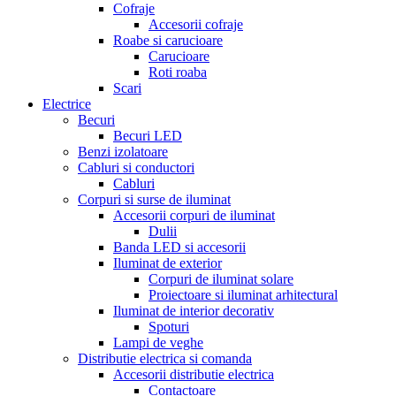
Cofraje
Accesorii cofraje
Roabe si carucioare
Carucioare
Roti roaba
Scari
Electrice
Becuri
Becuri LED
Benzi izolatoare
Cabluri si conductori
Cabluri
Corpuri si surse de iluminat
Accesorii corpuri de iluminat
Dulii
Banda LED si accesorii
Iluminat de exterior
Corpuri de iluminat solare
Proiectoare si iluminat arhitectural
Iluminat de interior decorativ
Spoturi
Lampi de veghe
Distributie electrica si comanda
Accesorii distributie electrica
Contactoare