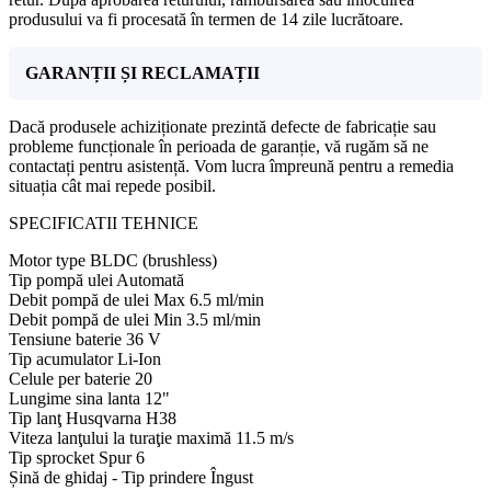
produsului va fi procesată în termen de 14 zile lucrătoare.
GARANȚII ȘI RECLAMAȚII
Dacă produsele achiziționate prezintă defecte de fabricație sau
probleme funcționale în perioada de garanție, vă rugăm să ne
contactați pentru asistență. Vom lucra împreună pentru a remedia
situația cât mai repede posibil.
SPECIFICATII TEHNICE
Motor type BLDC (brushless)
Tip pompă ulei Automată
Debit pompă de ulei Max 6.5 ml/min
Debit pompă de ulei Min 3.5 ml/min
Tensiune baterie 36 V
Tip acumulator Li-Ion
Celule per baterie 20
Lungime sina lanta 12"
Tip lanţ Husqvarna H38
Viteza lanţului la turaţie maximă 11.5 m/s
Tip sprocket Spur 6
Șină de ghidaj - Tip prindere Îngust