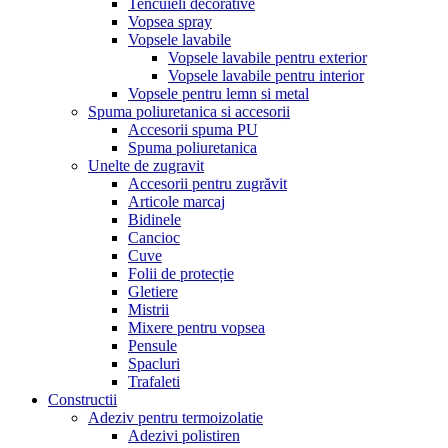
Tencuieli decorative
Vopsea spray
Vopsele lavabile
Vopsele lavabile pentru exterior
Vopsele lavabile pentru interior
Vopsele pentru lemn si metal
Spuma poliuretanica si accesorii
Accesorii spuma PU
Spuma poliuretanica
Unelte de zugravit
Accesorii pentru zugrăvit
Articole marcaj
Bidinele
Cancioc
Cuve
Folii de protecție
Gletiere
Mistrii
Mixere pentru vopsea
Pensule
Spacluri
Trafaleti
Constructii
Adeziv pentru termoizolatie
Adezivi polistiren