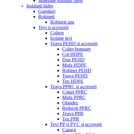
Materiale etansare filete
Instalatii hidro
Garnituri
Robineti
Robineti apa
Tevi si accesorii
Coliere
Izolatie tevi
Teava PEHD si accesorii
Colier bransare
Cot HDPE
Dop PEHD
Mufa HDPE
Robinet PEHD
Teava PEHD
Teu HDPE
Teava PPRC si accesorii
Coturi PPRC
Mufa PPRC
Olandez
Reductii PPRC
Teava PPR
Teu PPR
Tevi PP si PVC si accesorii
Capace