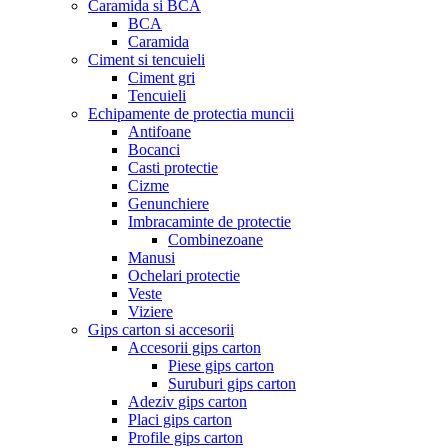
Caramida si BCA
BCA
Caramida
Ciment si tencuieli
Ciment gri
Tencuieli
Echipamente de protectia muncii
Antifoane
Bocanci
Casti protectie
Cizme
Genunchiere
Imbracaminte de protectie
Combinezoane
Manusi
Ochelari protectie
Veste
Viziere
Gips carton si accesorii
Accesorii gips carton
Piese gips carton
Suruburi gips carton
Adeziv gips carton
Placi gips carton
Profile gips carton