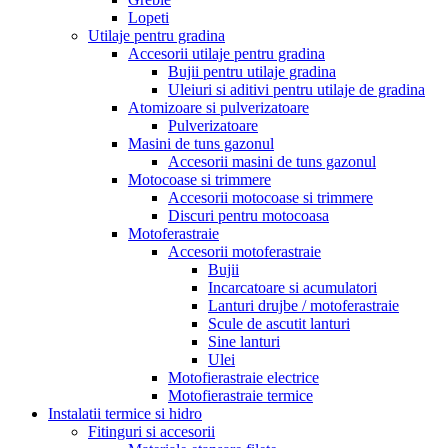
Lopeti
Utilaje pentru gradina
Accesorii utilaje pentru gradina
Bujii pentru utilaje gradina
Uleiuri si aditivi pentru utilaje de gradina
Atomizoare si pulverizatoare
Pulverizatoare
Masini de tuns gazonul
Accesorii masini de tuns gazonul
Motocoase si trimmere
Accesorii motocoase si trimmere
Discuri pentru motocoasa
Motoferastraie
Accesorii motoferastraie
Bujii
Incarcatoare si acumulatori
Lanturi drujbe / motoferastraie
Scule de ascutit lanturi
Sine lanturi
Ulei
Motofierastraie electrice
Motofierastraie termice
Instalatii termice si hidro
Fitinguri si accesorii