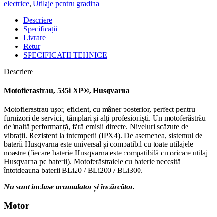
electrice
,
Utilaje pentru gradina
Descriere
Specificații
Livrare
Retur
SPECIFICATII TEHNICE
Descriere
Motofierastrau, 535i XP®, Husqvarna
Motofierastrau ușor, eficient, cu mâner posterior, perfect pentru
furnizori de servicii, tâmplari și alți profesioniști. Un motoferăstrău
de înaltă performanță, fără emisii directe. Niveluri scăzute de
vibrații. Rezistent la intemperii (IPX4). De asemenea, sistemul de
baterii Husqvarna este universal și compatibil cu toate utilajele
noastre (fiecare baterie Husqvarna este compatibilă cu oricare utilaj
Husqvarna pe baterii). Motoferăstraiele cu baterie necesită
întotdeauna baterii BLi20 / BLi200 / BLi300.
Nu sunt incluse acumulator și încărcător.
Motor