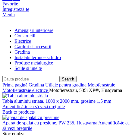
Favorite
Înregistreză-te
Meniu
Amenajari interioare
Constructii
Electrice
Garduri si accesorii
Gradina
Instalatii termice si hidro
Produse metalurgice
Scule si unelte
Search
Prima pagină
Gradina
Utilaje pentru gradina
Motoferastraie
Motofierastraie electrice
Motofierastrau, 535i XP®, Husqvarna
Tabla aluminiu striata, 1000 x 2000 mm, grosime 1.5 mm
Autentifică-te ca să vezi prețurile
Back to products
Aparat de spalat cu presiune, PW 235, Husqvarna
Autentifică-te ca
să vezi prețurile
Stoc epuizat