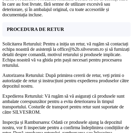
în care au fost livrate, fără semne de utilizare excesivă sau
deteriorare, și în ambalajul original, cu toate accesoriile și
documentația incluse.
PROCEDURA DE RETUR
Solicitarea Returului: Pentru a iniția un retur, vă rugăm să contactați
echipa noastră de asistență la office@b2b.silvesrom.ro și să furnizați
detalii despre comandă, motivul returului și produsele implicate.
Echipa noastră vă va ghida prin pașii necesari pentru procesarea
returului.
Autorizarea Returului: După primirea cererii de retur, veți primi o
autorizație de retur și instrucțiuni pentru expedierea produselor către
depozitul nostru.
Expedierea Returului: Vă rugăm să vă asigurați că produsele sunt
ambalate corespunzător pentru a evita deteriorarea în timpul
transportului. Costurile de transport pentru retur sunt suportate de
către SILVESROM.
Inspecția și Rambursarea: Odată ce produsele ajung la depozitul
nostru, vor fi inspectate pentru a confirma îndeplinirea condițiilor de
retur. După aprobarea returului, rambursarea sau înlocuirea