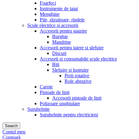
Foarfeci
Instrumente de taiat
Menghine
Pile, răzuitoare, rindele
Scule electrice si accesorii
Accesorii pentru gaurire
Burghie
Mandrine
Accesorii pentru taiere si slefuire
Discuri
Accesorii si consumabile scule electrice
Biti
Slefuire si lustruire
Perii rotative
Role abrazive
Carote
Pistoale de lipit
Accesorii pistoale de lipit
Polizoare unghiulare
Surubelnite
Surubelnite pentru electricieni
Search
Contul meu
Compară