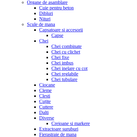
Organe de asamblare
Cuie pentru beton
Dibluri
Nituri
Scule de mana
Capsatoare si accesorii
Capse
Chei
Chei combinate
Chei cu clichet
Chei fixe
Chei imbus
Chei inelare cu cot
Chei reglabile
Chei tubulare
Ciocane
Cleme
Clesti
Cuțite
Cuttere
Dalti
Diverse
Creioane si markere
Extractoare suruburi
Fierastraie de mana