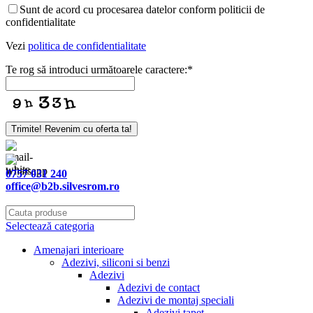
Email
*
Sunt de acord cu procesarea datelor conform politicii de
confidentialitate
Vezi
politica de confidentialitate
Te rog să introduci următoarele caractere:
*
Trimite! Revenim cu oferta ta!
0757 031 240
office@b2b.silvesrom.ro
Selectează categoria
Amenajari interioare
Adezivi, siliconi si benzi
Adezivi
Adezivi de contact
Adezivi de montaj speciali
Adezivi tapet