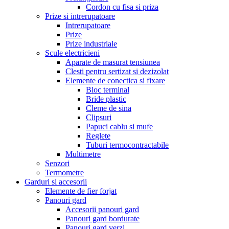
Cordon cu fisa si priza
Prize si intrerupatoare
Intrerupatoare
Prize
Prize industriale
Scule electricieni
Aparate de masurat tensiunea
Clesti pentru sertizat si dezizolat
Elemente de conectica si fixare
Bloc terminal
Bride plastic
Cleme de sina
Clipsuri
Papuci cablu si mufe
Reglete
Tuburi termocontractabile
Multimetre
Senzori
Termometre
Garduri si accesorii
Elemente de fier forjat
Panouri gard
Accesorii panouri gard
Panouri gard bordurate
Panouri gard verzi