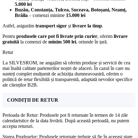
5.000 lei
Buzău, Constanța, Tulcea, Suceava, Botoșani, Neamț,
Brăila
– comenzi minime
15.000 lei
Astfel, asigurăm
transport sigur
și
livrare la timp
.
Pentru
produsele care pot fi livrate prin curier
, oferim
livrare
gratuită
la comenzi de
minim 500 lei
, oriunde în țară.
Retur
La SILVESROM, ne angajăm să oferim produse și servicii de cea
mai înaltă calitate partenerilor noștri de afaceri. În cazul în care nu
sunteți complet mulțumit de achiziția dumneavoastră, oferim o
politică de retur flexibilă și transparentă, adaptată nevoilor specifice
ale clienților B2B.
CONDIȚII DE RETUR
Perioada de Retur: Produsele pot fi returnate în termen de 14 zile
calendaristice de la data livrării. După această perioadă, nu putem
accepta retururi.
Starea Produselor: Produsele returnate trebuie să fie în aceeași stare