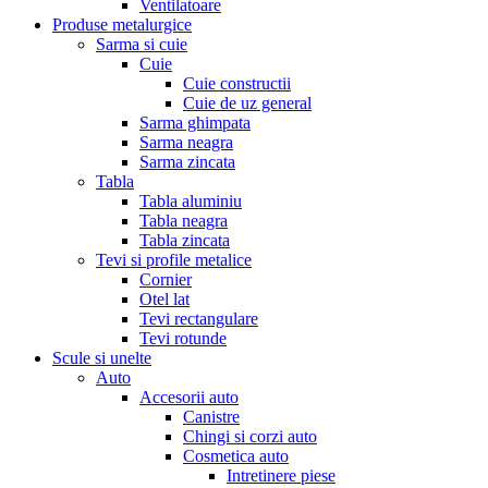
Ventilatoare
Produse metalurgice
Sarma si cuie
Cuie
Cuie constructii
Cuie de uz general
Sarma ghimpata
Sarma neagra
Sarma zincata
Tabla
Tabla aluminiu
Tabla neagra
Tabla zincata
Tevi si profile metalice
Cornier
Otel lat
Tevi rectangulare
Tevi rotunde
Scule si unelte
Auto
Accesorii auto
Canistre
Chingi si corzi auto
Cosmetica auto
Intretinere piese