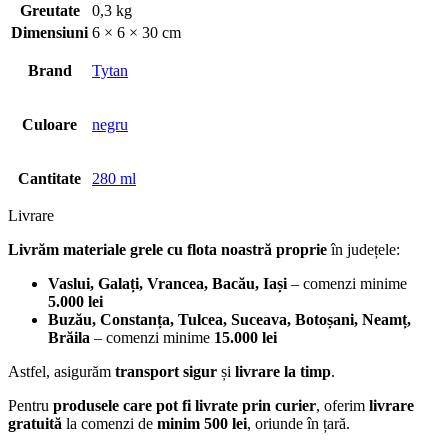
Greutate
0,3 kg
Dimensiuni
6 × 6 × 30 cm
Brand
Tytan
Culoare
negru
Cantitate
280 ml
Livrare
Livrăm materiale grele cu flota noastră proprie
în județele:
Vaslui, Galați, Vrancea, Bacău, Iași
– comenzi minime
5.000 lei
Buzău, Constanța, Tulcea, Suceava, Botoșani, Neamț,
Brăila
– comenzi minime
15.000 lei
Astfel, asigurăm
transport sigur
și
livrare la timp
.
Pentru
produsele care pot fi livrate prin curier
, oferim
livrare
gratuită
la comenzi de
minim 500 lei
, oriunde în țară.