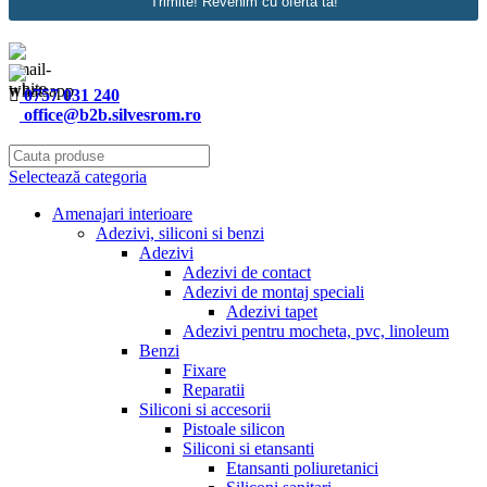
Trimite! Revenim cu oferta ta!
0757 031 240
office@b2b.silvesrom.ro
Selectează categoria
Amenajari interioare
Adezivi, siliconi si benzi
Adezivi
Adezivi de contact
Adezivi de montaj speciali
Adezivi tapet
Adezivi pentru mocheta, pvc, linoleum
Benzi
Fixare
Reparatii
Siliconi si accesorii
Pistoale silicon
Siliconi si etansanti
Etansanti poliuretanici