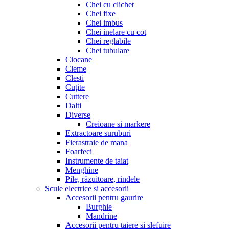
Chei cu clichet
Chei fixe
Chei imbus
Chei inelare cu cot
Chei reglabile
Chei tubulare
Ciocane
Cleme
Clesti
Cuțite
Cuttere
Dalti
Diverse
Creioane si markere
Extractoare suruburi
Fierastraie de mana
Foarfeci
Instrumente de taiat
Menghine
Pile, răzuitoare, rindele
Scule electrice si accesorii
Accesorii pentru gaurire
Burghie
Mandrine
Accesorii pentru taiere si slefuire