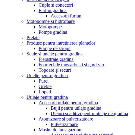
Cuple si conectori
Furtun gradina
Accesorii furtun
Motopompe si hidrofoare
Motopompe
Pompe gradina
Prelate
Produse pentru intretinerea plantelor
Pompe de stropit
Scule si unelte pentru gradina
Fierastraie gradina
Foarfeci de tuns arbusti si gard viu
Topoare și securi
Unelte pentru gradina
Furci
Greble
Lopeti
Utilaje pentru gradina
Accesorii utilaje pentru gradina
Bujii pentru utilaje gradina
Uleiuri si aditivi pentru utilaje de gradina
Atomizoare si pulverizatoare
Pulverizatoare
Masini de tuns gazonul