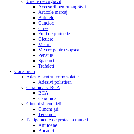
Unelte de zugravit
Accesorii pentru zugrăvit
Articole marcaj
Bidinele
Cancioc
Cuve
Folii de protecție
Gletiere
Mistrii
Mixere pentru vopsea
Pensule
Spacluri
Trafaleti
Constructii
Adeziv pentru termoizolatie
Adezivi polistiren
Caramida si BCA
BCA
Caramida
Ciment si tencuieli
Ciment gri
Tencuieli
Echipamente de protectia muncii
Antifoane
Bocanci