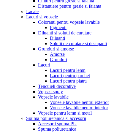
Chituri pentru gresie si faianta
Distantiere pentru gresie si faianta
Lacate
Lacuri si vopsele
Coloranti pentru vopsele lavabile
Pigmenti
Diluanti si solutii de curatare
Diluanti
Solutii de curatare si decapanti
Grunduri si amorse
Amorse
Grunduri
Lacuri
Lacuri pentru lemn
Lacuri pentru parchet
Lacuri pentru piatra
Tencuieli decorative
Vopsea spray
Vopsele lavabile
Vopsele lavabile pentru exterior
Vopsele lavabile pentru interior
Vopsele pentru lemn si metal
Spuma poliuretanica si accesorii
Accesorii spuma PU
Spuma poliuretanica