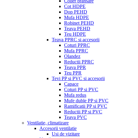
Colier bransare
Cot HDPE
Dop PEHD
Mufa HDPE
Robinet PEHD
Teava PEHD
Teu HDPE
Teava PPRC si accesorii
Coturi PPRC
Mufa PPRC
Olandez
Reductii PPRC
Teava PPR
Teu PPR
Tevi PP si PVC si accesorii
Capace
Coturi PP si PVC
Mufa redus
Mufe duble PP si PVC
Ramificatii PP si PVC
Reductii PP si PVC
Teava PVC
Ventilatie, climatizare
Accesorii ventilatie
Usi de vizitare