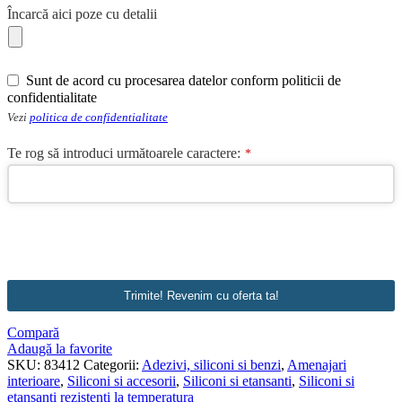
Contact
Încarcă aici poze cu detalii
Email
*
Sunt de acord cu procesarea datelor conform politicii de
confidentialitate
Vezi
politica de confidentialitate
Te rog să introduci următoarele caractere:
*
Trimite! Revenim cu oferta ta!
Compară
Adaugă la favorite
SKU:
83412
Categorii:
Adezivi, siliconi si benzi
,
Amenajari
interioare
,
Siliconi si accesorii
,
Siliconi si etansanti
,
Siliconi si
etansanti rezistenti la temperatura