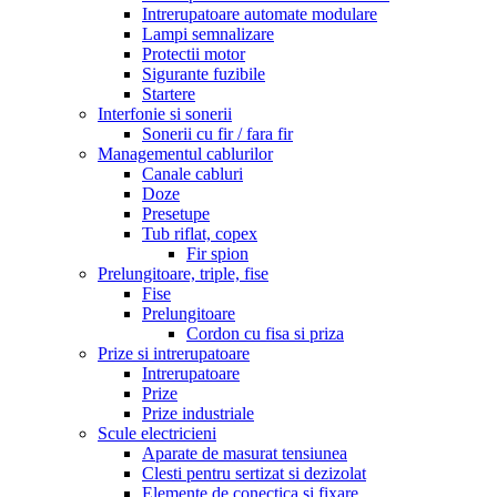
Intrerupatoare automate modulare
Lampi semnalizare
Protectii motor
Sigurante fuzibile
Startere
Interfonie si sonerii
Sonerii cu fir / fara fir
Managementul cablurilor
Canale cabluri
Doze
Presetupe
Tub riflat, copex
Fir spion
Prelungitoare, triple, fise
Fise
Prelungitoare
Cordon cu fisa si priza
Prize si intrerupatoare
Intrerupatoare
Prize
Prize industriale
Scule electricieni
Aparate de masurat tensiunea
Clesti pentru sertizat si dezizolat
Elemente de conectica si fixare