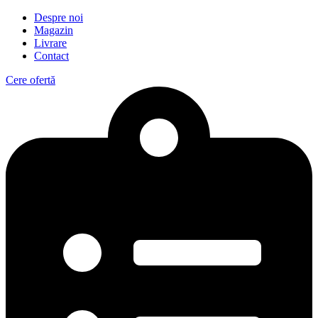
Despre noi
Magazin
Livrare
Contact
Cere ofertă