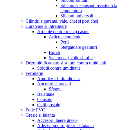
Siliconi sanitari
Siliconi si etansanti rezistenti la
temperatura
Siliconi universali
Cilindri siguranta, yale, chei si port chei
Curatenie si intretinere
Articole pentru menaj casnic
Articole curatenie
Perii
Stergatoare geamuri
Bureti
Saci menaj, folie si rafie
Dezumidificatoare si solutii contra umiditatii
Solutii contra umiditatii
Feronerie
Amortizor hidraulic usa
Ancorari si tractari
Sfoara
Balamale
Console
Cutii postale
Folie PVC
Gresie si faianta
Accesorii taiere gresie
Adezivi pentru gresie si faianta