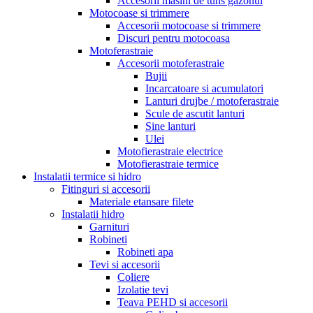
Accesorii masini de tuns gazonul
Motocoase si trimmere
Accesorii motocoase si trimmere
Discuri pentru motocoasa
Motoferastraie
Accesorii motoferastraie
Bujii
Incarcatoare si acumulatori
Lanturi drujbe / motoferastraie
Scule de ascutit lanturi
Sine lanturi
Ulei
Motofierastraie electrice
Motofierastraie termice
Instalatii termice si hidro
Fitinguri si accesorii
Materiale etansare filete
Instalatii hidro
Garnituri
Robineti
Robineti apa
Tevi si accesorii
Coliere
Izolatie tevi
Teava PEHD si accesorii