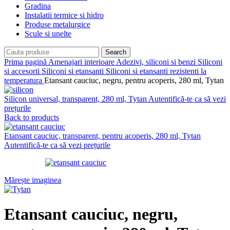
Gradina
Instalatii termice si hidro
Produse metalurgice
Scule si unelte
Search
Prima pagină
Amenajari interioare
Adezivi, siliconi si benzi
Siliconi
si accesorii
Siliconi si etansanti
Siliconi si etansanti rezistenti la
temperatura
Etansant cauciuc, negru, pentru acoperis, 280 ml, Tytan
Silicon universal, transparent, 280 ml, Tytan
Autentifică-te ca să vezi
prețurile
Back to products
Etansant cauciuc, transparent, pentru acoperis, 280 ml, Tytan
Autentifică-te ca să vezi prețurile
Mărește imaginea
Etansant cauciuc, negru,