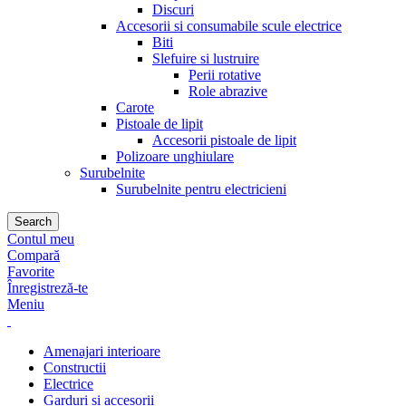
Discuri
Accesorii si consumabile scule electrice
Biti
Slefuire si lustruire
Perii rotative
Role abrazive
Carote
Pistoale de lipit
Accesorii pistoale de lipit
Polizoare unghiulare
Surubelnite
Surubelnite pentru electricieni
Search
Contul meu
Compară
Favorite
Înregistreză-te
Meniu
Amenajari interioare
Constructii
Electrice
Garduri si accesorii