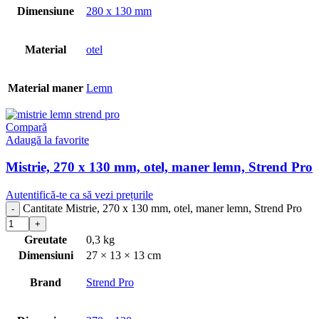
Dimensiune
280 x 130 mm
Material
otel
Material maner
Lemn
Compară
Adaugă la favorite
Mistrie, 270 x 130 mm, otel, maner lemn, Strend Pro
Autentifică-te ca să vezi prețurile
Cantitate Mistrie, 270 x 130 mm, otel, maner lemn, Strend Pro
Greutate
0,3 kg
Dimensiuni
27 × 13 × 13 cm
Brand
Strend Pro