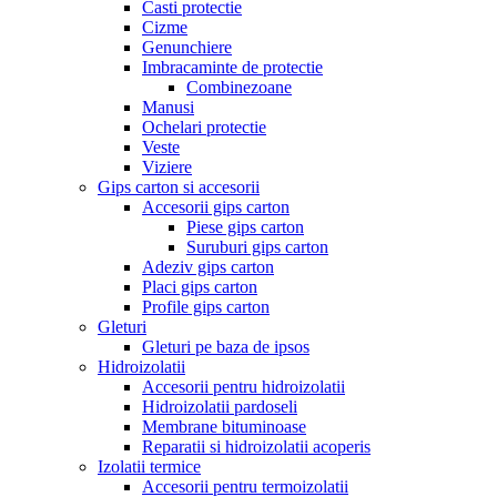
Casti protectie
Cizme
Genunchiere
Imbracaminte de protectie
Combinezoane
Manusi
Ochelari protectie
Veste
Viziere
Gips carton si accesorii
Accesorii gips carton
Piese gips carton
Suruburi gips carton
Adeziv gips carton
Placi gips carton
Profile gips carton
Gleturi
Gleturi pe baza de ipsos
Hidroizolatii
Accesorii pentru hidroizolatii
Hidroizolatii pardoseli
Membrane bituminoase
Reparatii si hidroizolatii acoperis
Izolatii termice
Accesorii pentru termoizolatii