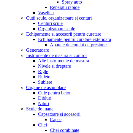
Spray auto
Reparatii rapide
Vaselina
Cutii scule, organizatoare si centuri
Centuri scule
Organizatoare scule
Echipamente si accesorii pentru curatare
Echipamente pentru curatare exterioara
Aparate de curatat cu presiune
Generatoare
Instrumente de masura si control
Alte instrumente de masura
Nivele si dreptare
Rigle
Rulete
Sublere
Organe de asamblare
Cuie pentru beton
Dibluri
Nituri
Scule de mana
Capsatoare si accesorii
Capse
Chei
Chei combinate