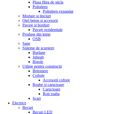
Plasa fibra de sticla
Polistiren
Polistiren expandat
Mortare si tinciuri
Otel beton si accesorii
Pavaje si borduri
Pavaje rezidentiale
Produse din lemn
OSB
Sape
Sisteme de scurgere
Burlane
Jgheab
Rigole
Utilaje pentru constructii
Betoniere
Cofraje
Accesorii cofraje
Roabe si carucioare
Carucioare
Roti roaba
Scari
Electrice
Becuri
Becuri LED