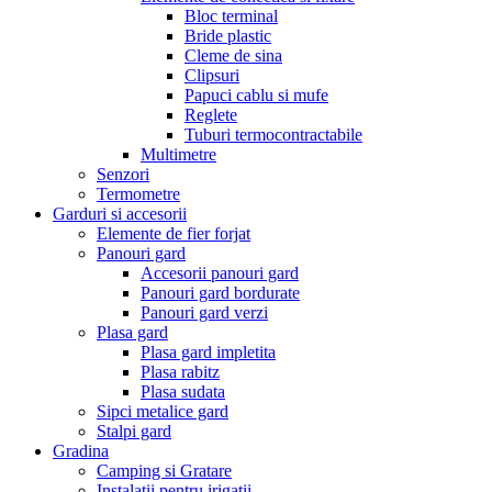
Bloc terminal
Bride plastic
Cleme de sina
Clipsuri
Papuci cablu si mufe
Reglete
Tuburi termocontractabile
Multimetre
Senzori
Termometre
Garduri si accesorii
Elemente de fier forjat
Panouri gard
Accesorii panouri gard
Panouri gard bordurate
Panouri gard verzi
Plasa gard
Plasa gard impletita
Plasa rabitz
Plasa sudata
Sipci metalice gard
Stalpi gard
Gradina
Camping si Gratare
Instalatii pentru irigatii