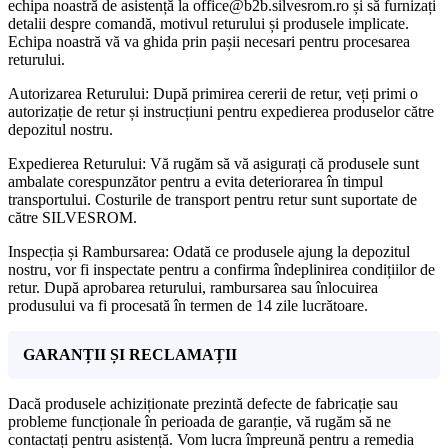
echipa noastră de asistență la office@b2b.silvesrom.ro și să furnizați
detalii despre comandă, motivul returului și produsele implicate.
Echipa noastră vă va ghida prin pașii necesari pentru procesarea
returului.
Autorizarea Returului: După primirea cererii de retur, veți primi o
autorizație de retur și instrucțiuni pentru expedierea produselor către
depozitul nostru.
Expedierea Returului: Vă rugăm să vă asigurați că produsele sunt
ambalate corespunzător pentru a evita deteriorarea în timpul
transportului. Costurile de transport pentru retur sunt suportate de
către SILVESROM.
Inspecția și Rambursarea: Odată ce produsele ajung la depozitul
nostru, vor fi inspectate pentru a confirma îndeplinirea condițiilor de
retur. După aprobarea returului, rambursarea sau înlocuirea
produsului va fi procesată în termen de 14 zile lucrătoare.
GARANȚII ȘI RECLAMAȚII
Dacă produsele achiziționate prezintă defecte de fabricație sau
probleme funcționale în perioada de garanție, vă rugăm să ne
contactați pentru asistență. Vom lucra împreună pentru a remedia