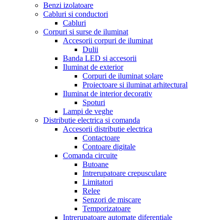
Benzi izolatoare
Cabluri si conductori
Cabluri
Corpuri si surse de iluminat
Accesorii corpuri de iluminat
Dulii
Banda LED si accesorii
Iluminat de exterior
Corpuri de iluminat solare
Proiectoare si iluminat arhitectural
Iluminat de interior decorativ
Spoturi
Lampi de veghe
Distributie electrica si comanda
Accesorii distributie electrica
Contactoare
Contoare digitale
Comanda circuite
Butoane
Intrerupatoare crepusculare
Limitatori
Relee
Senzori de miscare
Temporizatoare
Intrerupatoare automate diferentiale