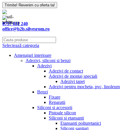
Trimite! Revenim cu oferta ta!
0757 031 240
office@b2b.silvesrom.ro
Selectează categoria
Amenajari interioare
Adezivi, siliconi si benzi
Adezivi
Adezivi de contact
Adezivi de montaj speciali
Adezivi tapet
Adezivi pentru mocheta, pvc, linoleum
Benzi
Fixare
Reparatii
Siliconi si accesorii
Pistoale silicon
Siliconi si etansanti
Etansanti poliuretanici
Siliconi sanitari