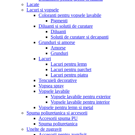
Lacate
Lacuri si vopsele
Coloranti pentru vopsele lavabile
Pigmenti
Diluanti si solutii de curatare
Diluanti
Solutii de curatare si decapanti
Grunduri si amorse
Amorse
Grunduri
Lacuri
Lacuri pentru lemn
Lacuri pentru parchet
Lacuri pentru piatra
Tencuieli decorative
Vopsea spray
Vopsele lavabile
Vopsele lavabile pentru exterior
Vopsele lavabile pentru interior
Vopsele pentru lemn si metal
Spuma poliuretanica si accesorii
Accesorii spuma PU
Spuma poliuretanica
Unelte de zugravit
Accesorii pentru zugrăvit