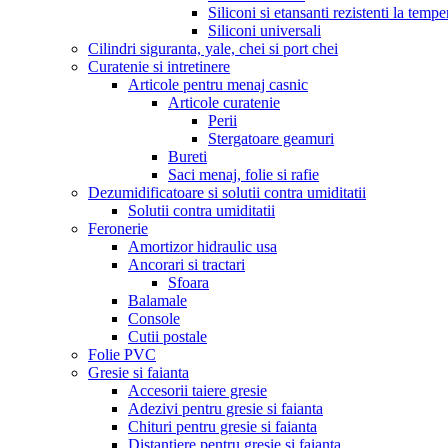
Siliconi si etansanti rezistenti la tempe
Siliconi universali
Cilindri siguranta, yale, chei si port chei
Curatenie si intretinere
Articole pentru menaj casnic
Articole curatenie
Perii
Stergatoare geamuri
Bureti
Saci menaj, folie si rafie
Dezumidificatoare si solutii contra umiditatii
Solutii contra umiditatii
Feronerie
Amortizor hidraulic usa
Ancorari si tractari
Sfoara
Balamale
Console
Cutii postale
Folie PVC
Gresie si faianta
Accesorii taiere gresie
Adezivi pentru gresie si faianta
Chituri pentru gresie si faianta
Distantiere pentru gresie si faianta