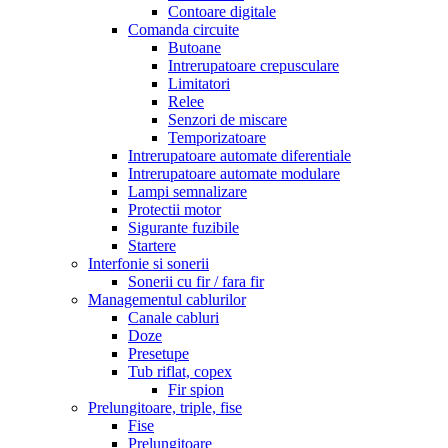
Contoare digitale
Comanda circuite
Butoane
Intrerupatoare crepusculare
Limitatori
Relee
Senzori de miscare
Temporizatoare
Intrerupatoare automate diferentiale
Intrerupatoare automate modulare
Lampi semnalizare
Protectii motor
Sigurante fuzibile
Startere
Interfonie si sonerii
Sonerii cu fir / fara fir
Managementul cablurilor
Canale cabluri
Doze
Presetupe
Tub riflat, copex
Fir spion
Prelungitoare, triple, fise
Fise
Prelungitoare