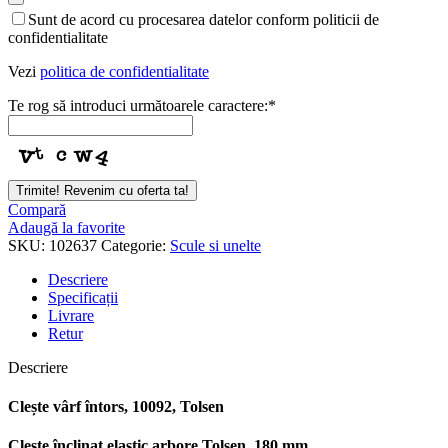
Contact
Sunt de acord cu procesarea datelor conform politicii de
Email
*
confidentialitate
Vezi
politica de confidentialitate
Te rog să introduci următoarele caractere:
*
Trimite! Revenim cu oferta ta!
Compară
Adaugă la favorite
SKU:
102637
Categorie:
Scule si unelte
Descriere
Specificații
Livrare
Retur
Descriere
Clește vârf întors, 10092, Tolsen
Clește înclinat elastic arbore Tolsen, 180 mm.