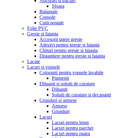
Ancorari si tractari
Sfoara
Balamale
Console
Cutii postale
Folie PVC
Gresie si faianta
Accesorii taiere gresie
Adezivi pentru gresie si faianta
Chituri pentru gresie si faianta
Distantiere pentru gresie si faianta
Lacate
Lacuri si vopsele
Coloranti pentru vopsele lavabile
Pigmenti
Diluanti si solutii de curatare
Diluanti
Solutii de curatare si decapanti
Grunduri si amorse
Amorse
Grunduri
Lacuri
Lacuri pentru lemn
Lacuri pentru parchet
Lacuri pentru piatra