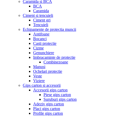
Caramida si BCA
BCA
Caramida
Ciment si tencuieli
Ciment gri
Tencuieli
Echipamente de protectia muncii
Antifoane
Bocanci
Casti protectie
Cizme
Genunchiere
Imbracaminte de protectie
Combinezoane
Manusi
Ochelari protectie
Veste
Viziere
Gips carton si accesorii
Accesorii gips carton
Piese gips carton
Suruburi gips carton
Adeziv gips carton
Placi gips carton
Profile gips carton