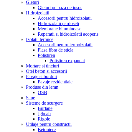
Gleturi
Gleturi pe baza de ipsos
Hidroizolatii
Accesorii pentru hidroizolatii
Hidroizolatii pardoseli
Membrane bituminoase
Reparatii si hidroizolatii acoperis
Izolatii termice
Accesorii pentru termoizolatii
Plasa fibra de sticla
Polistiren
Polistiren expandat
Mortare si tinciuri
Otel beton si accesorii
Pavaje si borduri
Pavaje rezidentiale
Produse din lemn
OSB
Sape
Sisteme de scurgere
Burlane
Jgheab
Rigole
Utilaje pentru constructii
Betoniere