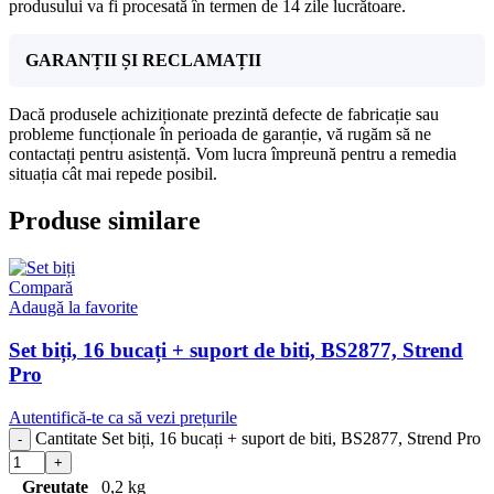
produsului va fi procesată în termen de 14 zile lucrătoare.
GARANȚII ȘI RECLAMAȚII
Dacă produsele achiziționate prezintă defecte de fabricație sau
probleme funcționale în perioada de garanție, vă rugăm să ne
contactați pentru asistență. Vom lucra împreună pentru a remedia
situația cât mai repede posibil.
Produse similare
Compară
Adaugă la favorite
Set biți, 16 bucați + suport de biti, BS2877, Strend
Pro
Autentifică-te ca să vezi prețurile
Cantitate Set biți, 16 bucați + suport de biti, BS2877, Strend Pro
Greutate
0,2 kg