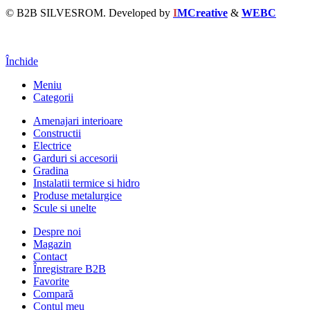
© B2B SILVESROM. Developed by
I
MCreative
&
WEBC
Închide
Meniu
Categorii
Amenajari interioare
Constructii
Electrice
Garduri si accesorii
Gradina
Instalatii termice si hidro
Produse metalurgice
Scule si unelte
Despre noi
Magazin
Contact
Înregistrare B2B
Favorite
Compară
Contul meu