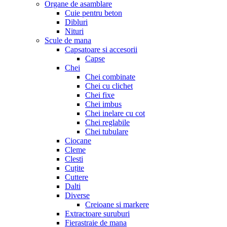
Organe de asamblare
Cuie pentru beton
Dibluri
Nituri
Scule de mana
Capsatoare si accesorii
Capse
Chei
Chei combinate
Chei cu clichet
Chei fixe
Chei imbus
Chei inelare cu cot
Chei reglabile
Chei tubulare
Ciocane
Cleme
Clesti
Cuțite
Cuttere
Dalti
Diverse
Creioane si markere
Extractoare suruburi
Fierastraie de mana