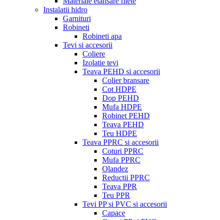
Materiale etansare filete
Instalatii hidro
Garnituri
Robineti
Robineti apa
Tevi si accesorii
Coliere
Izolatie tevi
Teava PEHD si accesorii
Colier bransare
Cot HDPE
Dop PEHD
Mufa HDPE
Robinet PEHD
Teava PEHD
Teu HDPE
Teava PPRC si accesorii
Coturi PPRC
Mufa PPRC
Olandez
Reductii PPRC
Teava PPR
Teu PPR
Tevi PP si PVC si accesorii
Capace