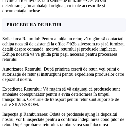
în care au fost livrate, fără semne de utilizare excesivă sau
deteriorare, și în ambalajul original, cu toate accesoriile și
documentația incluse.
PROCEDURA DE RETUR
Solicitarea Returului: Pentru a iniția un retur, vă rugăm să contactați
echipa noastră de asistență la office@b2b.silvesrom.ro și să furnizați
detalii despre comandă, motivul returului și produsele implicate.
Echipa noastră vă va ghida prin pașii necesari pentru procesarea
returului.
Autorizarea Returului: După primirea cererii de retur, veți primi o
autorizație de retur și instrucțiuni pentru expedierea produselor către
depozitul nostru.
Expedierea Returului: Vă rugăm să vă asigurați că produsele sunt
ambalate corespunzător pentru a evita deteriorarea în timpul
transportului. Costurile de transport pentru retur sunt suportate de
către SILVESROM.
Inspecția și Rambursarea: Odată ce produsele ajung la depozitul
nostru, vor fi inspectate pentru a confirma îndeplinirea condițiilor de
retur. După aprobarea returului, rambursarea sau înlocuirea