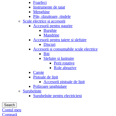
Foarfeci
Instrumente de taiat
Menghine
Pile, răzuitoare, rindele
Scule electrice si accesorii
Accesorii pentru gaurire
Burghie
Mandrine
Accesorii pentru taiere si slefuire
Discuri
Accesorii si consumabile scule electrice
Biti
Slefuire si lustruire
Perii rotative
Role abrazive
Carote
Pistoale de lipit
Accesorii pistoale de lipit
Polizoare unghiulare
Surubelnite
Surubelnite pentru electricieni
Search
Contul meu
Compară