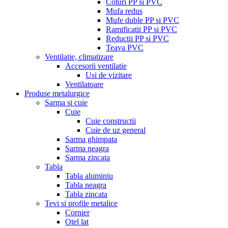
Coturi PP si PVC
Mufa redus
Mufe duble PP si PVC
Ramificatii PP si PVC
Reductii PP si PVC
Teava PVC
Ventilatie, climatizare
Accesorii ventilatie
Usi de vizitare
Ventilatoare
Produse metalurgice
Sarma si cuie
Cuie
Cuie constructii
Cuie de uz general
Sarma ghimpata
Sarma neagra
Sarma zincata
Tabla
Tabla aluminiu
Tabla neagra
Tabla zincata
Tevi si profile metalice
Cornier
Otel lat