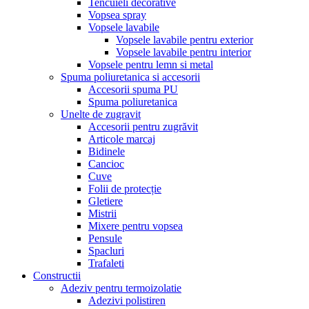
Tencuieli decorative
Vopsea spray
Vopsele lavabile
Vopsele lavabile pentru exterior
Vopsele lavabile pentru interior
Vopsele pentru lemn si metal
Spuma poliuretanica si accesorii
Accesorii spuma PU
Spuma poliuretanica
Unelte de zugravit
Accesorii pentru zugrăvit
Articole marcaj
Bidinele
Cancioc
Cuve
Folii de protecție
Gletiere
Mistrii
Mixere pentru vopsea
Pensule
Spacluri
Trafaleti
Constructii
Adeziv pentru termoizolatie
Adezivi polistiren