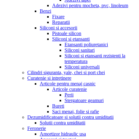
Adezivi pentru mocheta, pvc, linoleum
Benzi
Fixare
Reparatii
Siliconi si accesorii
Pistoale silicon
Siliconi si etansanti
Etansanti poliuretanici
Siliconi sanitari
Siliconi si etansanti rezistenti la
temperatura
Siliconi universali
Cilindri siguranta, yale, chei si port chei
Curatenie si intretinere
Articole pentru menaj casnic
Articole curatenie
Perii
Stergatoare geamuri
Bureti
Saci menaj, folie si rafie
Dezumidificatoare si solutii contra umiditatii
Solutii contra umiditatii
Feronerie
Amortizor hidraulic usa