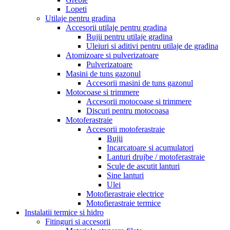
Lopeti
Utilaje pentru gradina
Accesorii utilaje pentru gradina
Bujii pentru utilaje gradina
Uleiuri si aditivi pentru utilaje de gradina
Atomizoare si pulverizatoare
Pulverizatoare
Masini de tuns gazonul
Accesorii masini de tuns gazonul
Motocoase si trimmere
Accesorii motocoase si trimmere
Discuri pentru motocoasa
Motoferastraie
Accesorii motoferastraie
Bujii
Incarcatoare si acumulatori
Lanturi drujbe / motoferastraie
Scule de ascutit lanturi
Sine lanturi
Ulei
Motofierastraie electrice
Motofierastraie termice
Instalatii termice si hidro
Fitinguri si accesorii