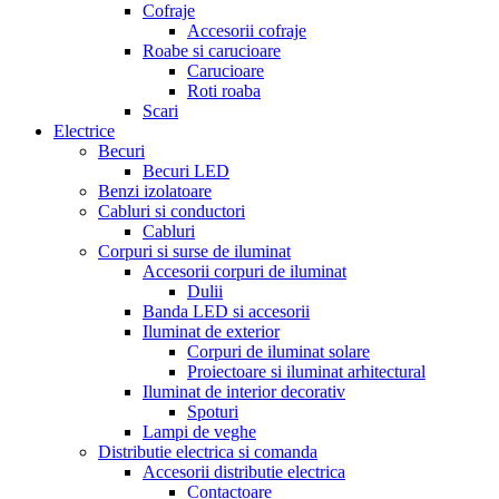
Cofraje
Accesorii cofraje
Roabe si carucioare
Carucioare
Roti roaba
Scari
Electrice
Becuri
Becuri LED
Benzi izolatoare
Cabluri si conductori
Cabluri
Corpuri si surse de iluminat
Accesorii corpuri de iluminat
Dulii
Banda LED si accesorii
Iluminat de exterior
Corpuri de iluminat solare
Proiectoare si iluminat arhitectural
Iluminat de interior decorativ
Spoturi
Lampi de veghe
Distributie electrica si comanda
Accesorii distributie electrica
Contactoare