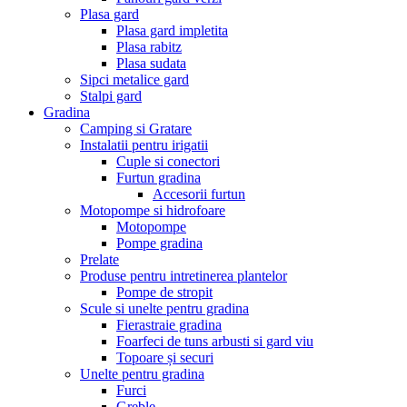
Plasa gard
Plasa gard impletita
Plasa rabitz
Plasa sudata
Sipci metalice gard
Stalpi gard
Gradina
Camping si Gratare
Instalatii pentru irigatii
Cuple si conectori
Furtun gradina
Accesorii furtun
Motopompe si hidrofoare
Motopompe
Pompe gradina
Prelate
Produse pentru intretinerea plantelor
Pompe de stropit
Scule si unelte pentru gradina
Fierastraie gradina
Foarfeci de tuns arbusti si gard viu
Topoare și securi
Unelte pentru gradina
Furci
Greble