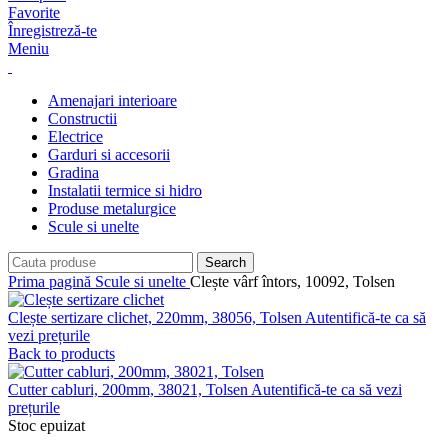
Favorite
Înregistreză-te
Meniu
Amenajari interioare
Constructii
Electrice
Garduri si accesorii
Gradina
Instalatii termice si hidro
Produse metalurgice
Scule si unelte
Search
Prima pagină
Scule si unelte
Clește vârf întors, 10092, Tolsen
Clește sertizare clichet, 220mm, 38056, Tolsen
Autentifică-te ca să
vezi prețurile
Back to products
Cutter cabluri, 200mm, 38021, Tolsen
Autentifică-te ca să vezi
prețurile
Stoc epuizat