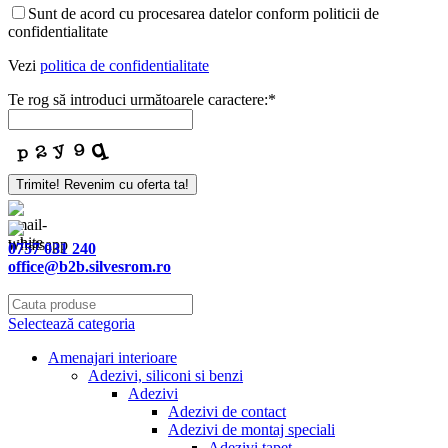
Sunt de acord cu procesarea datelor conform politicii de
confidentialitate
Vezi
politica de confidentialitate
Te rog să introduci următoarele caractere:
*
Trimite! Revenim cu oferta ta!
0757 031 240
office@b2b.silvesrom.ro
Selectează categoria
Amenajari interioare
Adezivi, siliconi si benzi
Adezivi
Adezivi de contact
Adezivi de montaj speciali
Adezivi tapet