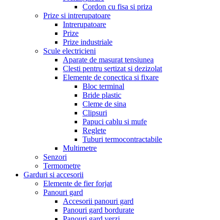
Cordon cu fisa si priza
Prize si intrerupatoare
Intrerupatoare
Prize
Prize industriale
Scule electricieni
Aparate de masurat tensiunea
Clesti pentru sertizat si dezizolat
Elemente de conectica si fixare
Bloc terminal
Bride plastic
Cleme de sina
Clipsuri
Papuci cablu si mufe
Reglete
Tuburi termocontractabile
Multimetre
Senzori
Termometre
Garduri si accesorii
Elemente de fier forjat
Panouri gard
Accesorii panouri gard
Panouri gard bordurate
Panouri gard verzi