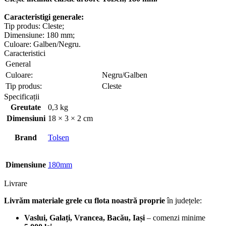
Caracteristigi generale:
Tip produs: Cleste;
Dimensiune: 180 mm;
Culoare: Galben/Negru.
Caracteristici
General
Culoare:
Negru/Galben
Tip produs:
Cleste
Specificații
Greutate
0,3 kg
Dimensiuni
18 × 3 × 2 cm
Brand
Tolsen
Dimensiune
180mm
Livrare
Livrăm materiale grele cu flota noastră proprie
în județele:
Vaslui, Galați, Vrancea, Bacău, Iași
– comenzi minime