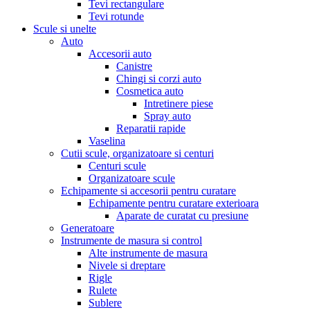
Tevi rectangulare
Tevi rotunde
Scule si unelte
Auto
Accesorii auto
Canistre
Chingi si corzi auto
Cosmetica auto
Intretinere piese
Spray auto
Reparatii rapide
Vaselina
Cutii scule, organizatoare si centuri
Centuri scule
Organizatoare scule
Echipamente si accesorii pentru curatare
Echipamente pentru curatare exterioara
Aparate de curatat cu presiune
Generatoare
Instrumente de masura si control
Alte instrumente de masura
Nivele si dreptare
Rigle
Rulete
Sublere