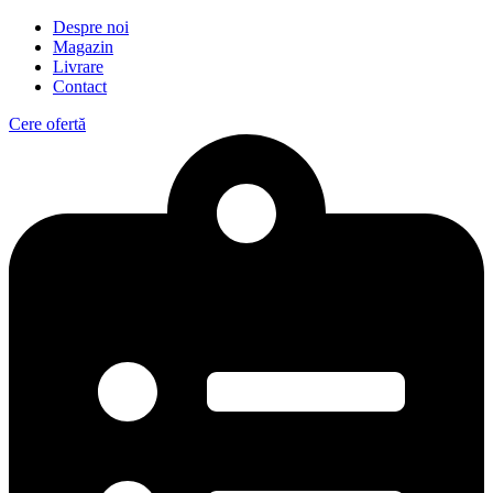
Despre noi
Magazin
Livrare
Contact
Cere ofertă