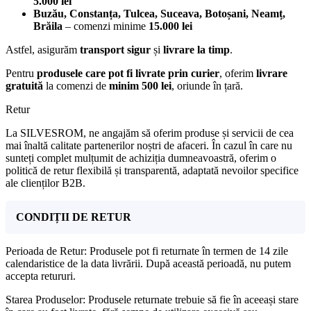
5.000 lei
Buzău, Constanța, Tulcea, Suceava, Botoșani, Neamț,
Brăila
– comenzi minime
15.000 lei
Astfel, asigurăm
transport sigur
și
livrare la timp
.
Pentru
produsele care pot fi livrate prin curier
, oferim
livrare
gratuită
la comenzi de
minim 500 lei
, oriunde în țară.
Retur
La SILVESROM, ne angajăm să oferim produse și servicii de cea
mai înaltă calitate partenerilor noștri de afaceri. În cazul în care nu
sunteți complet mulțumit de achiziția dumneavoastră, oferim o
politică de retur flexibilă și transparentă, adaptată nevoilor specifice
ale clienților B2B.
CONDIȚII DE RETUR
Perioada de Retur: Produsele pot fi returnate în termen de 14 zile
calendaristice de la data livrării. După această perioadă, nu putem
accepta retururi.
Starea Produselor: Produsele returnate trebuie să fie în aceeași stare