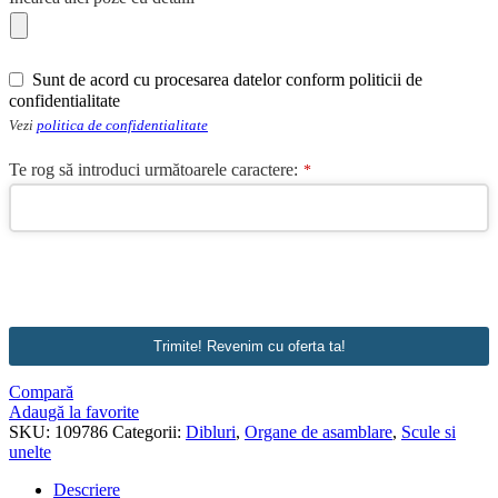
Email
Sunt de acord cu procesarea datelor conform politicii de
Address
*
confidentialitate
Vezi
politica de confidentialitate
Te rog să introduci următoarele caractere:
*
Trimite! Revenim cu oferta ta!
Compară
Adaugă la favorite
SKU:
109786
Categorii:
Dibluri
,
Organe de asamblare
,
Scule si
unelte
Descriere