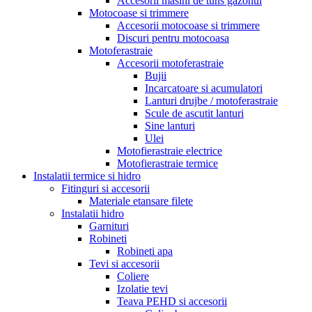
Accesorii masini de tuns gazonul
Motocoase si trimmere
Accesorii motocoase si trimmere
Discuri pentru motocoasa
Motoferastraie
Accesorii motoferastraie
Bujii
Incarcatoare si acumulatori
Lanturi drujbe / motoferastraie
Scule de ascutit lanturi
Sine lanturi
Ulei
Motofierastraie electrice
Motofierastraie termice
Instalatii termice si hidro
Fitinguri si accesorii
Materiale etansare filete
Instalatii hidro
Garnituri
Robineti
Robineti apa
Tevi si accesorii
Coliere
Izolatie tevi
Teava PEHD si accesorii