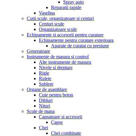
Spray auto
Reparatii rapide
Vaselina
Cutii scule, organizatoare si centuri
Centuri scule
Organizatoare scule
Echipamente si accesorii pentru curatare
Echipamente pentru curatare exterioara
Aparate de curatat cu presiune
Generatoare
Instrumente de masura si control
Alte instrumente de masura
Nivele si dreptare
Rigle
Rulete
Sublere
Organe de asamblare
Cuie pentru beton
Dibluri
Nituri
Scule de mana
Capsatoare si accesorii
Capse
Chei
Chei combinate