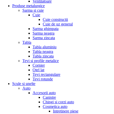
Ventilatoare
Produse metalurgice
Sarma si cuie
Cuie
Cuie constructii
Cuie de uz general
Sarma ghimpata
Sarma neagra
Sarma zincata
Tabla
Tabla aluminiu
Tabla neagra
Tabla zincata
Tevi si profile metalice
Cornier
Otel lat
Tevi rectangulare
Tevi rotunde
Scule si unelte
Auto
Accesorii auto
Canistre
Chingi si corzi auto
Cosmetica auto
Intretinere piese