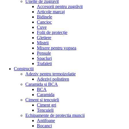
Unelte de zugravit
Accesorii pentru zugrăvit
Articole marcaj
Bidinele
Cancioc
Cuve
Folii de protecție
Gletiere
Mistrii
Mixere pentru vopsea
Pensule
Spacluri
Trafaleti
Constructii
Adeziv pentru termoizolatie
Adezivi polistiren
Caramida si BCA
BCA
Caramida
Ciment si tencuieli
Ciment gri
Tencuieli
Echipamente de protectia muncii
Antifoane
Bocanci