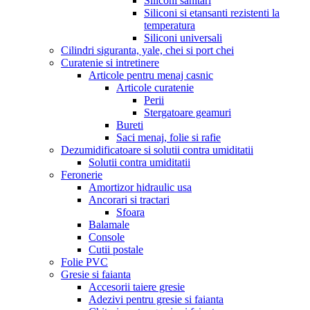
Siliconi sanitari
Siliconi si etansanti rezistenti la
temperatura
Siliconi universali
Cilindri siguranta, yale, chei si port chei
Curatenie si intretinere
Articole pentru menaj casnic
Articole curatenie
Perii
Stergatoare geamuri
Bureti
Saci menaj, folie si rafie
Dezumidificatoare si solutii contra umiditatii
Solutii contra umiditatii
Feronerie
Amortizor hidraulic usa
Ancorari si tractari
Sfoara
Balamale
Console
Cutii postale
Folie PVC
Gresie si faianta
Accesorii taiere gresie
Adezivi pentru gresie si faianta