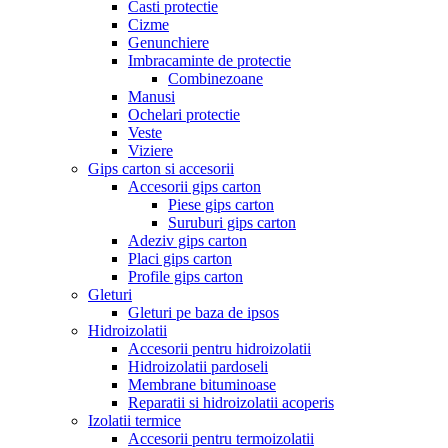
Casti protectie
Cizme
Genunchiere
Imbracaminte de protectie
Combinezoane
Manusi
Ochelari protectie
Veste
Viziere
Gips carton si accesorii
Accesorii gips carton
Piese gips carton
Suruburi gips carton
Adeziv gips carton
Placi gips carton
Profile gips carton
Gleturi
Gleturi pe baza de ipsos
Hidroizolatii
Accesorii pentru hidroizolatii
Hidroizolatii pardoseli
Membrane bituminoase
Reparatii si hidroizolatii acoperis
Izolatii termice
Accesorii pentru termoizolatii