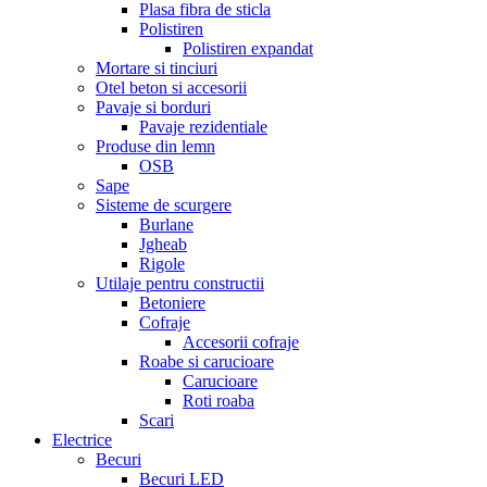
Plasa fibra de sticla
Polistiren
Polistiren expandat
Mortare si tinciuri
Otel beton si accesorii
Pavaje si borduri
Pavaje rezidentiale
Produse din lemn
OSB
Sape
Sisteme de scurgere
Burlane
Jgheab
Rigole
Utilaje pentru constructii
Betoniere
Cofraje
Accesorii cofraje
Roabe si carucioare
Carucioare
Roti roaba
Scari
Electrice
Becuri
Becuri LED