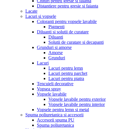
Chituri pentru gresie si faianta
Distantiere pentru gresie si faianta
Lacate
Lacuri si vopsele
Coloranti pentru vopsele lavabile
Pigmenti
Diluanti si solutii de curatare
Diluanti
Solutii de curatare si decapanti
Grunduri si amorse
Amorse
Grunduri
Lacuri
Lacuri pentru lemn
Lacuri pentru parchet
Lacuri pentru piatra
Tencuieli decorative
Vopsea spray
Vopsele lavabile
Vopsele lavabile pentru exterior
Vopsele lavabile pentru interior
Vopsele pentru lemn si metal
Spuma poliuretanica si accesorii
Accesorii spuma PU
Spuma poliuretanica