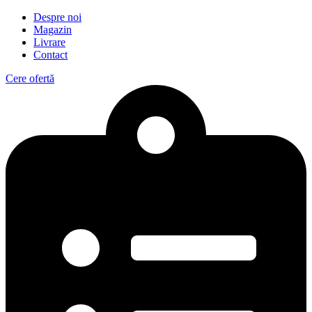
Despre noi
Magazin
Livrare
Contact
Cere ofertă