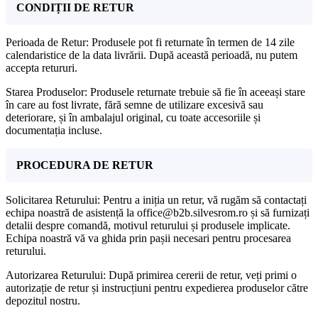
CONDIȚII DE RETUR
Perioada de Retur: Produsele pot fi returnate în termen de 14 zile
calendaristice de la data livrării. După această perioadă, nu putem
accepta retururi.
Starea Produselor: Produsele returnate trebuie să fie în aceeași stare
în care au fost livrate, fără semne de utilizare excesivă sau
deteriorare, și în ambalajul original, cu toate accesoriile și
documentația incluse.
PROCEDURA DE RETUR
Solicitarea Returului: Pentru a iniția un retur, vă rugăm să contactați
echipa noastră de asistență la office@b2b.silvesrom.ro și să furnizați
detalii despre comandă, motivul returului și produsele implicate.
Echipa noastră vă va ghida prin pașii necesari pentru procesarea
returului.
Autorizarea Returului: După primirea cererii de retur, veți primi o
autorizație de retur și instrucțiuni pentru expedierea produselor către
depozitul nostru.