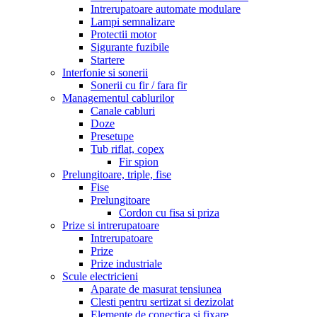
Intrerupatoare automate modulare
Lampi semnalizare
Protectii motor
Sigurante fuzibile
Startere
Interfonie si sonerii
Sonerii cu fir / fara fir
Managementul cablurilor
Canale cabluri
Doze
Presetupe
Tub riflat, copex
Fir spion
Prelungitoare, triple, fise
Fise
Prelungitoare
Cordon cu fisa si priza
Prize si intrerupatoare
Intrerupatoare
Prize
Prize industriale
Scule electricieni
Aparate de masurat tensiunea
Clesti pentru sertizat si dezizolat
Elemente de conectica si fixare