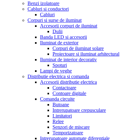
Benzi izolatoare
Cabluri si conductori
Cabluri
Corpuri si surse de iluminat
Accesorii corpuri de iluminat
Dulii
Banda LED si accesorii
Iluminat de exterior
Corpuri de iluminat solare
Proiectoare si iluminat arhitectural
Iluminat de interior decorativ
Spoturi
Lampi de veghe
Distributie electrica si comanda
Accesorii distributie electrica
Contactoare
Contoare digitale
Comanda circuite
Butoane
Intrerupatoare crepusculare
Limitatori
Relee
Senzori de miscare
Temporizatoare
Intrerupatoare automate diferentiale