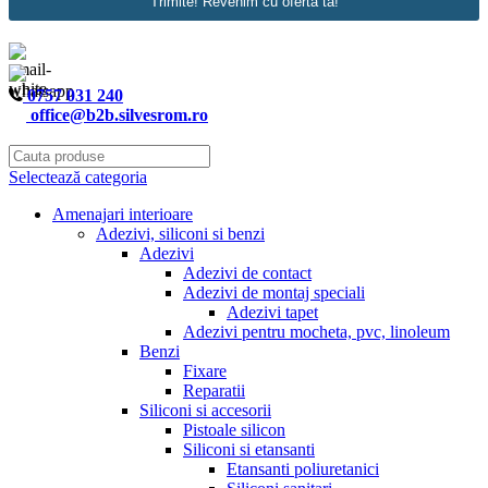
Trimite! Revenim cu oferta ta!
0757 031 240
office@b2b.silvesrom.ro
Selectează categoria
Amenajari interioare
Adezivi, siliconi si benzi
Adezivi
Adezivi de contact
Adezivi de montaj speciali
Adezivi tapet
Adezivi pentru mocheta, pvc, linoleum
Benzi
Fixare
Reparatii
Siliconi si accesorii
Pistoale silicon
Siliconi si etansanti
Etansanti poliuretanici