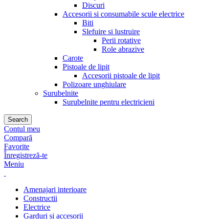
Discuri
Accesorii si consumabile scule electrice
Biti
Slefuire si lustruire
Perii rotative
Role abrazive
Carote
Pistoale de lipit
Accesorii pistoale de lipit
Polizoare unghiulare
Surubelnite
Surubelnite pentru electricieni
Search
Contul meu
Compară
Favorite
Înregistreză-te
Meniu
Amenajari interioare
Constructii
Electrice
Garduri si accesorii