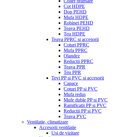
Colier bransare
Cot HDPE
Dop PEHD
Mufa HDPE
Robinet PEHD
Teava PEHD
Teu HDPE
Teava PPRC si accesorii
Coturi PPRC
Mufa PPRC
Olandez
Reductii PPRC
Teava PPR
Teu PPR
Tevi PP si PVC si accesorii
Capace
Coturi PP si PVC
Mufa redus
Mufe duble PP si PVC
Ramificatii PP si PVC
Reductii PP si PVC
Teava PVC
Ventilatie, climatizare
Accesorii ventilatie
Usi de vizitare