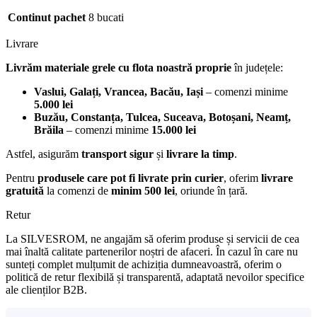
Continut pachet
8 bucati
Livrare
Livrăm materiale grele cu flota noastră proprie
în județele:
Vaslui, Galați, Vrancea, Bacău, Iași
– comenzi minime
5.000 lei
Buzău, Constanța, Tulcea, Suceava, Botoșani, Neamț,
Brăila
– comenzi minime
15.000 lei
Astfel, asigurăm
transport sigur
și
livrare la timp
.
Pentru
produsele care pot fi livrate prin curier
, oferim
livrare
gratuită
la comenzi de
minim 500 lei
, oriunde în țară.
Retur
La SILVESROM, ne angajăm să oferim produse și servicii de cea
mai înaltă calitate partenerilor noștri de afaceri. În cazul în care nu
sunteți complet mulțumit de achiziția dumneavoastră, oferim o
politică de retur flexibilă și transparentă, adaptată nevoilor specifice
ale clienților B2B.