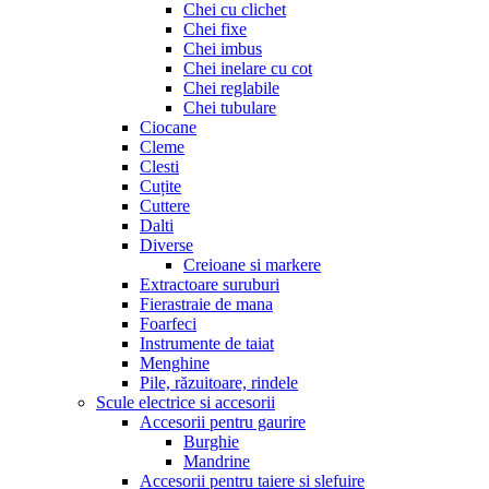
Chei cu clichet
Chei fixe
Chei imbus
Chei inelare cu cot
Chei reglabile
Chei tubulare
Ciocane
Cleme
Clesti
Cuțite
Cuttere
Dalti
Diverse
Creioane si markere
Extractoare suruburi
Fierastraie de mana
Foarfeci
Instrumente de taiat
Menghine
Pile, răzuitoare, rindele
Scule electrice si accesorii
Accesorii pentru gaurire
Burghie
Mandrine
Accesorii pentru taiere si slefuire