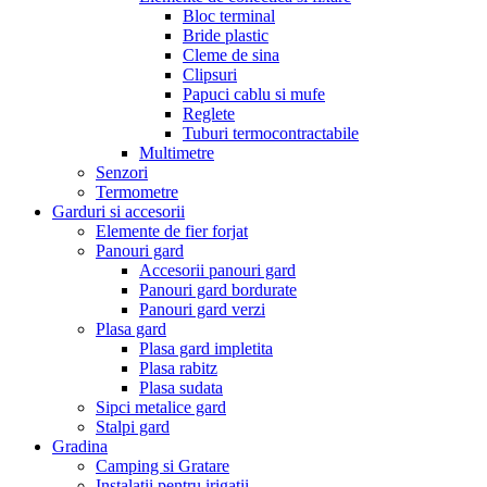
Bloc terminal
Bride plastic
Cleme de sina
Clipsuri
Papuci cablu si mufe
Reglete
Tuburi termocontractabile
Multimetre
Senzori
Termometre
Garduri si accesorii
Elemente de fier forjat
Panouri gard
Accesorii panouri gard
Panouri gard bordurate
Panouri gard verzi
Plasa gard
Plasa gard impletita
Plasa rabitz
Plasa sudata
Sipci metalice gard
Stalpi gard
Gradina
Camping si Gratare
Instalatii pentru irigatii