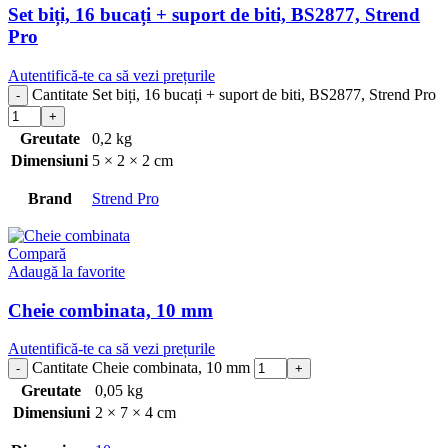
Set biți, 16 bucați + suport de biti, BS2877, Strend
Pro
Autentifică-te ca să vezi prețurile
Cantitate Set biți, 16 bucați + suport de biti, BS2877, Strend Pro
Greutate
0,2 kg
Dimensiuni
5 × 2 × 2 cm
Brand
Strend Pro
Compară
Adaugă la favorite
Cheie combinata, 10 mm
Autentifică-te ca să vezi prețurile
Cantitate Cheie combinata, 10 mm
Greutate
0,05 kg
Dimensiuni
2 × 7 × 4 cm