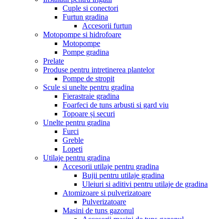
Cuple si conectori
Furtun gradina
Accesorii furtun
Motopompe si hidrofoare
Motopompe
Pompe gradina
Prelate
Produse pentru intretinerea plantelor
Pompe de stropit
Scule si unelte pentru gradina
Fierastraie gradina
Foarfeci de tuns arbusti si gard viu
Topoare și securi
Unelte pentru gradina
Furci
Greble
Lopeti
Utilaje pentru gradina
Accesorii utilaje pentru gradina
Bujii pentru utilaje gradina
Uleiuri si aditivi pentru utilaje de gradina
Atomizoare si pulverizatoare
Pulverizatoare
Masini de tuns gazonul