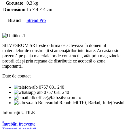
Greutate
0,3 kg
Dimensiuni
15 × 4 × 4 cm
Brand
Strend Pro
SILVESROM SRL este o firma ce activează în domeniul
materialelor de construcții și amenajărilor interioare. Aceasta este
prezentă pe piața materialelor de construcții , atât prin magazinele
proprii cât și prin rețeaua de distribuție ce acoperă o zona
importantă.
Date de contact
0757 031 240
0757 031 240
office@b2b.silvesrom.ro
Bulevardul Republicii 110, Bârlad, Județ Vaslui
Informații UTILE
Întrebări frecvente