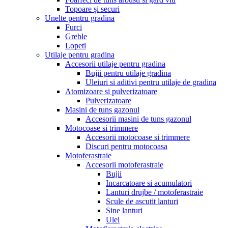
Topoare și securi
Unelte pentru gradina
Furci
Greble
Lopeti
Utilaje pentru gradina
Accesorii utilaje pentru gradina
Bujii pentru utilaje gradina
Uleiuri si aditivi pentru utilaje de gradina
Atomizoare si pulverizatoare
Pulverizatoare
Masini de tuns gazonul
Accesorii masini de tuns gazonul
Motocoase si trimmere
Accesorii motocoase si trimmere
Discuri pentru motocoasa
Motoferastraie
Accesorii motoferastraie
Bujii
Incarcatoare si acumulatori
Lanturi drujbe / motoferastraie
Scule de ascutit lanturi
Sine lanturi
Ulei