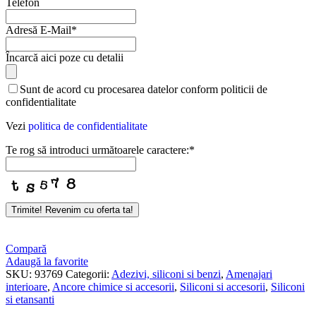
Telefon
Adresă E-Mail
*
Încarcă aici poze cu detalii
Sunt de acord cu procesarea datelor conform politicii de
confidentialitate
Vezi
politica de confidentialitate
Te rog să introduci următoarele caractere:
*
Trimite! Revenim cu oferta ta!
Contact
Email
*
Compară
Adaugă la favorite
SKU:
93769
Categorii:
Adezivi, siliconi si benzi
,
Amenajari
interioare
,
Ancore chimice si accesorii
,
Siliconi si accesorii
,
Siliconi
si etansanti