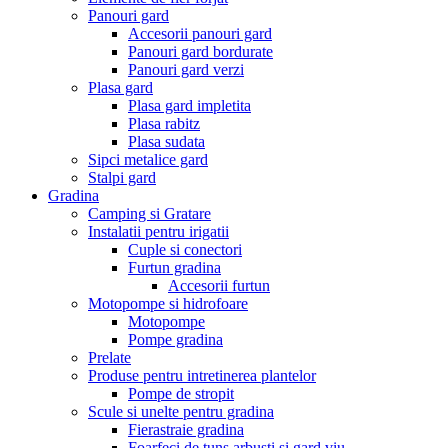
Panouri gard
Accesorii panouri gard
Panouri gard bordurate
Panouri gard verzi
Plasa gard
Plasa gard impletita
Plasa rabitz
Plasa sudata
Sipci metalice gard
Stalpi gard
Gradina
Camping si Gratare
Instalatii pentru irigatii
Cuple si conectori
Furtun gradina
Accesorii furtun
Motopompe si hidrofoare
Motopompe
Pompe gradina
Prelate
Produse pentru intretinerea plantelor
Pompe de stropit
Scule si unelte pentru gradina
Fierastraie gradina
Foarfeci de tuns arbusti si gard viu