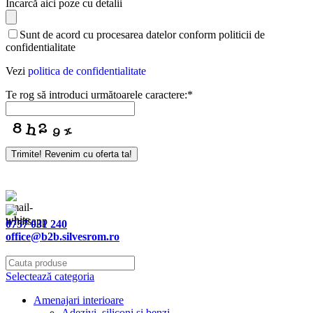
Încarcă aici poze cu detalii
Contact
Sunt de acord cu procesarea datelor conform politicii de
Email
*
confidentialitate
Vezi
politica de confidentialitate
Te rog să introduci următoarele caractere:
*
Trimite! Revenim cu oferta ta!
0757 031 240
office@b2b.silvesrom.ro
Selectează categoria
Amenajari interioare
Adezivi, siliconi si benzi