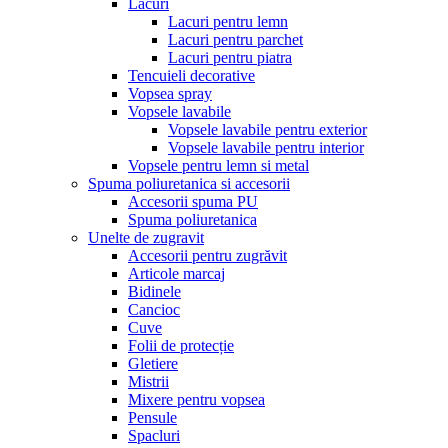
Lacuri
Lacuri pentru lemn
Lacuri pentru parchet
Lacuri pentru piatra
Tencuieli decorative
Vopsea spray
Vopsele lavabile
Vopsele lavabile pentru exterior
Vopsele lavabile pentru interior
Vopsele pentru lemn si metal
Spuma poliuretanica si accesorii
Accesorii spuma PU
Spuma poliuretanica
Unelte de zugravit
Accesorii pentru zugrăvit
Articole marcaj
Bidinele
Cancioc
Cuve
Folii de protecție
Gletiere
Mistrii
Mixere pentru vopsea
Pensule
Spacluri