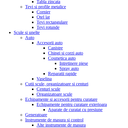
Tabla zincata
Tevi si profile metalice
Cornier
Otel lat
Tevi rectangulare
Tevi rotunde
Scule si unelte
Auto
Accesorii auto
Canistre
Chingi si corzi auto
Cosmetica auto
Intretinere piese
Spray auto
Reparatii rapide
Vaselina
Cutii scule, organizatoare si centuri
Centuri scule
Organizatoare scule
Echipamente si accesorii pentru curatare
Echipamente pentru curatare exterioara
Aparate de curatat cu presiune
Generatoare
Instrumente de masura si control
Alte instrumente de masura