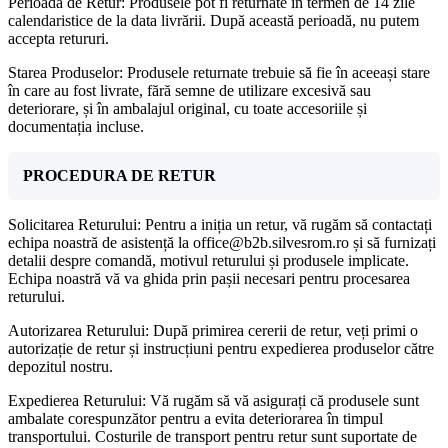
Perioada de Retur: Produsele pot fi returnate în termen de 14 zile
calendaristice de la data livrării. După această perioadă, nu putem
accepta retururi.
Starea Produselor: Produsele returnate trebuie să fie în aceeași stare
în care au fost livrate, fără semne de utilizare excesivă sau
deteriorare, și în ambalajul original, cu toate accesoriile și
documentația incluse.
PROCEDURA DE RETUR
Solicitarea Returului: Pentru a iniția un retur, vă rugăm să contactați
echipa noastră de asistență la office@b2b.silvesrom.ro și să furnizați
detalii despre comandă, motivul returului și produsele implicate.
Echipa noastră vă va ghida prin pașii necesari pentru procesarea
returului.
Autorizarea Returului: După primirea cererii de retur, veți primi o
autorizație de retur și instrucțiuni pentru expedierea produselor către
depozitul nostru.
Expedierea Returului: Vă rugăm să vă asigurați că produsele sunt
ambalate corespunzător pentru a evita deteriorarea în timpul
transportului. Costurile de transport pentru retur sunt suportate de