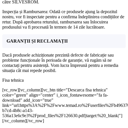
către SILVESROM.
Inspecția și Rambursarea: Odată ce produsele ajung la depozitul
nostru, vor fi inspectate pentru a confirma îndeplinirea condițiilor de
retur. După aprobarea returului, rambursarea sau înlocuirea
produsului va fi procesată în termen de 14 zile lucrătoare.
GARANȚII ȘI RECLAMAȚII
Dacă produsele achiziționate prezintă defecte de fabricație sau
probleme funcționale în perioada de garanție, vă rugăm să ne
contactați pentru asistență. Vom lucra împreună pentru a remedia
situația cât mai repede posibil.
Fisa tehnica
[vc_row][vc_column][vc_btn title="Descarca fisa tehnica"
color="green" align="center" i_icon_fontawesome="fa fa-
download" add_icon="true"
link="url:https%3A%2F%2Fwww.temad.ro%2Fuserfiles%2Fb49637
b7cd-4b8c-a143-
536a13e6c9e3%2Fprod_files%2F126630.pdf||target:%20_blank|"]
[/vc_column][/vc_row]