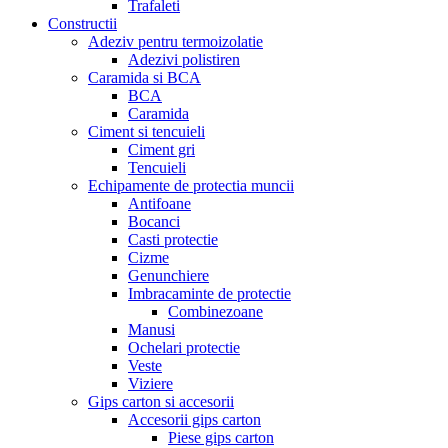
Trafaleti
Constructii
Adeziv pentru termoizolatie
Adezivi polistiren
Caramida si BCA
BCA
Caramida
Ciment si tencuieli
Ciment gri
Tencuieli
Echipamente de protectia muncii
Antifoane
Bocanci
Casti protectie
Cizme
Genunchiere
Imbracaminte de protectie
Combinezoane
Manusi
Ochelari protectie
Veste
Viziere
Gips carton si accesorii
Accesorii gips carton
Piese gips carton