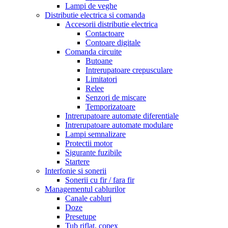
Lampi de veghe
Distributie electrica si comanda
Accesorii distributie electrica
Contactoare
Contoare digitale
Comanda circuite
Butoane
Intrerupatoare crepusculare
Limitatori
Relee
Senzori de miscare
Temporizatoare
Intrerupatoare automate diferentiale
Intrerupatoare automate modulare
Lampi semnalizare
Protectii motor
Sigurante fuzibile
Startere
Interfonie si sonerii
Sonerii cu fir / fara fir
Managementul cablurilor
Canale cabluri
Doze
Presetupe
Tub riflat, copex