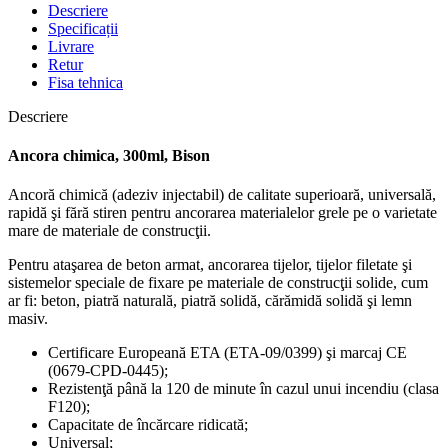
Descriere
Specificații
Livrare
Retur
Fisa tehnica
Descriere
Ancora chimica, 300ml, Bison
Ancoră chimică (adeziv injectabil) de calitate superioară, universală,
rapidă şi fără stiren pentru ancorarea materialelor grele pe o varietate
mare de materiale de construcţii.
Pentru ataşarea de beton armat, ancorarea tijelor, tijelor filetate şi
sistemelor speciale de fixare pe materiale de construcţii solide, cum
ar fi: beton, piatră naturală, piatră solidă, cărămidă solidă şi lemn
masiv.
Certificare Europeană ETA (ETA-09/0399) şi marcaj CE
(0679-CPD-0445);
Rezistenţă până la 120 de minute în cazul unui incendiu (clasa
F120);
Capacitate de încărcare ridicată;
Universal;