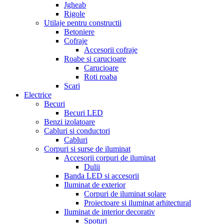
Jgheab
Rigole
Utilaje pentru constructii
Betoniere
Cofraje
Accesorii cofraje
Roabe si carucioare
Carucioare
Roti roaba
Scari
Electrice
Becuri
Becuri LED
Benzi izolatoare
Cabluri si conductori
Cabluri
Corpuri si surse de iluminat
Accesorii corpuri de iluminat
Dulii
Banda LED si accesorii
Iluminat de exterior
Corpuri de iluminat solare
Proiectoare si iluminat arhitectural
Iluminat de interior decorativ
Spoturi