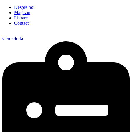
Despre noi
Magazin
Livrare
Contact
Cere ofertă