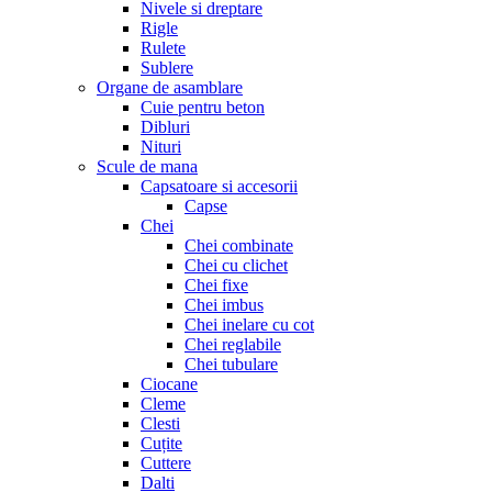
Nivele si dreptare
Rigle
Rulete
Sublere
Organe de asamblare
Cuie pentru beton
Dibluri
Nituri
Scule de mana
Capsatoare si accesorii
Capse
Chei
Chei combinate
Chei cu clichet
Chei fixe
Chei imbus
Chei inelare cu cot
Chei reglabile
Chei tubulare
Ciocane
Cleme
Clesti
Cuțite
Cuttere
Dalti