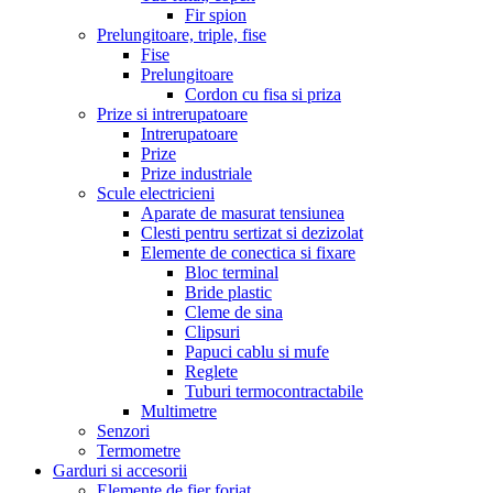
Fir spion
Prelungitoare, triple, fise
Fise
Prelungitoare
Cordon cu fisa si priza
Prize si intrerupatoare
Intrerupatoare
Prize
Prize industriale
Scule electricieni
Aparate de masurat tensiunea
Clesti pentru sertizat si dezizolat
Elemente de conectica si fixare
Bloc terminal
Bride plastic
Cleme de sina
Clipsuri
Papuci cablu si mufe
Reglete
Tuburi termocontractabile
Multimetre
Senzori
Termometre
Garduri si accesorii
Elemente de fier forjat