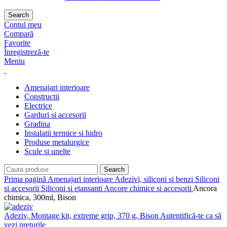
Search
Contul meu
Compară
Favorite
Înregistreză-te
Meniu
Amenajari interioare
Constructii
Electrice
Garduri si accesorii
Gradina
Instalatii termice si hidro
Produse metalurgice
Scule si unelte
Search
Prima pagină
Amenajari interioare
Adezivi, siliconi si benzi
Siliconi
si accesorii
Siliconi si etansanti
Ancore chimice si accesorii
Ancora
chimica, 300ml, Bison
Adeziv, Montage kit, extreme grip, 370 g, Bison
Autentifică-te ca să
vezi prețurile