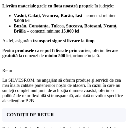
Livrăm materiale grele cu flota noastră proprie
în județele:
Vaslui, Galați, Vrancea, Bacău, Iași
– comenzi minime
5.000 lei
Buzău, Constanța, Tulcea, Suceava, Botoșani, Neamț,
Brăila
– comenzi minime
15.000 lei
Astfel, asigurăm
transport sigur
și
livrare la timp
.
Pentru
produsele care pot fi livrate prin curier
, oferim
livrare
gratuită
la comenzi de
minim 500 lei
, oriunde în țară.
Retur
La SILVESROM, ne angajăm să oferim produse și servicii de cea
mai înaltă calitate partenerilor noștri de afaceri. În cazul în care nu
sunteți complet mulțumit de achiziția dumneavoastră, oferim o
politică de retur flexibilă și transparentă, adaptată nevoilor specifice
ale clienților B2B.
CONDIȚII DE RETUR