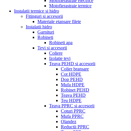
Motofierastraie electrice
Motofierastraie termice
Instalatii termice si hidro
Fitinguri si accesorii
Materiale etansare filete
Instalatii hidro
Garnituri
Robineti
Robineti apa
Tevi si accesorii
Coliere
Izolatie tevi
Teava PEHD si accesorii
Colier bransare
Cot HDPE
Dop PEHD
Mufa HDPE
Robinet PEHD
Teava PEHD
Teu HDPE
Teava PPRC si accesorii
Coturi PPRC
Mufa PPRC
Olandez
Reductii PPRC