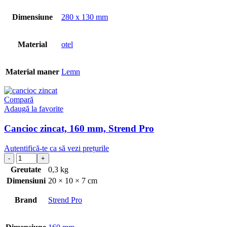
Dimensiune
280 x 130 mm
Material
otel
Material maner
Lemn
Compară
Adaugă la favorite
Cancioc zincat, 160 mm, Strend Pro
Autentifică-te ca să vezi prețurile
Greutate
0,3 kg
Dimensiuni
20 × 10 × 7 cm
Brand
Strend Pro