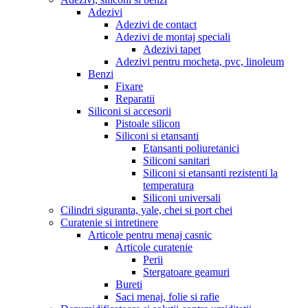
Adezivi
Adezivi de contact
Adezivi de montaj speciali
Adezivi tapet
Adezivi pentru mocheta, pvc, linoleum
Benzi
Fixare
Reparatii
Siliconi si accesorii
Pistoale silicon
Siliconi si etansanti
Etansanti poliuretanici
Siliconi sanitari
Siliconi si etansanti rezistenti la
temperatura
Siliconi universali
Cilindri siguranta, yale, chei si port chei
Curatenie si intretinere
Articole pentru menaj casnic
Articole curatenie
Perii
Stergatoare geamuri
Bureti
Saci menaj, folie si rafie