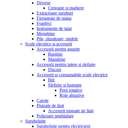
Diverse
Creioane si markere
Extractoare suruburi
Fierastraie de mana
Foarfeci
Instrumente de taiat
Menghine
Pile, răzuitoare, rindele
Scule electrice si accesorii
Accesorii pentru gaurire
Burghie
Mandrine
Accesorii pentru taiere si slefuire
Discuri
Accesorii si consumabile scule electrice
Biti
Slefuire si lustruire
Perii rotative
Role abrazive
Carote
Pistoale de lipit
Accesorii pistoale de lipit
Polizoare unghiulare
Surubelnite
Surubelnite pentru electricieni