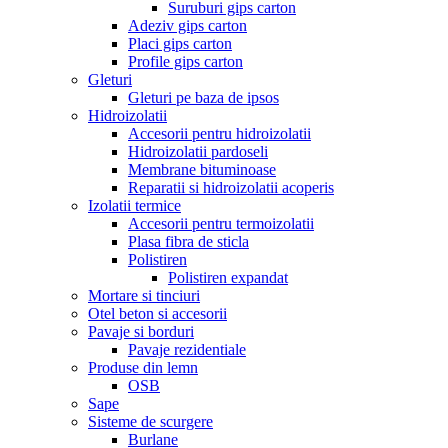
Suruburi gips carton
Adeziv gips carton
Placi gips carton
Profile gips carton
Gleturi
Gleturi pe baza de ipsos
Hidroizolatii
Accesorii pentru hidroizolatii
Hidroizolatii pardoseli
Membrane bituminoase
Reparatii si hidroizolatii acoperis
Izolatii termice
Accesorii pentru termoizolatii
Plasa fibra de sticla
Polistiren
Polistiren expandat
Mortare si tinciuri
Otel beton si accesorii
Pavaje si borduri
Pavaje rezidentiale
Produse din lemn
OSB
Sape
Sisteme de scurgere
Burlane