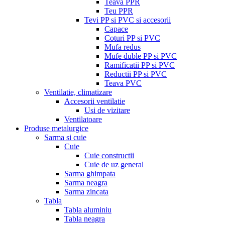
Teava PPR
Teu PPR
Tevi PP si PVC si accesorii
Capace
Coturi PP si PVC
Mufa redus
Mufe duble PP si PVC
Ramificatii PP si PVC
Reductii PP si PVC
Teava PVC
Ventilatie, climatizare
Accesorii ventilatie
Usi de vizitare
Ventilatoare
Produse metalurgice
Sarma si cuie
Cuie
Cuie constructii
Cuie de uz general
Sarma ghimpata
Sarma neagra
Sarma zincata
Tabla
Tabla aluminiu
Tabla neagra