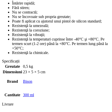
Întărire rapidă;
Fără stiren;
Nu se contractă;
Nu se încovoaie sub propria greutate;
Poate fi aplicat cu ajutorul unui pistol de silicon standard;
Rezistenţă la umezeală;
Rezistenţă la coroziune;
Rezistenţă la vibraţii;
Rezistenţă la temperaturi cuprinse între -40°C şi +80°C. Pe
termen scurt (1-2 ore) până la +80°C. Pe termen lung până la
+50°C;
Rezistenţă la chimicale.
Specificații
Greutate
0,5 kg
Dimensiuni
23 × 5 × 5 cm
Brand
Bison
Cantitate
300 ml
Livrare