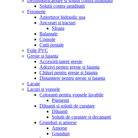
Dezumidificatoare si solutii contra umiditatii
Solutii contra umiditatii
Feronerie
Amortizor hidraulic usa
Ancorari si tractari
Sfoara
Balamale
Console
Cutii postale
Folie PVC
Gresie si faianta
Accesorii taiere gresie
Adezivi pentru gresie si faianta
Chituri pentru gresie si faianta
Distantiere pentru gresie si faianta
Lacate
Lacuri si vopsele
Coloranti pentru vopsele lavabile
Pigmenti
Diluanti si solutii de curatare
Diluanti
Solutii de curatare si decapanti
Grunduri si amorse
Amorse
Grunduri