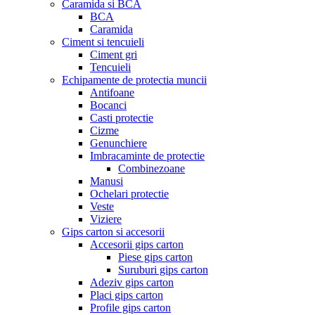
Caramida si BCA
BCA
Caramida
Ciment si tencuieli
Ciment gri
Tencuieli
Echipamente de protectia muncii
Antifoane
Bocanci
Casti protectie
Cizme
Genunchiere
Imbracaminte de protectie
Combinezoane
Manusi
Ochelari protectie
Veste
Viziere
Gips carton si accesorii
Accesorii gips carton
Piese gips carton
Suruburi gips carton
Adeziv gips carton
Placi gips carton
Profile gips carton