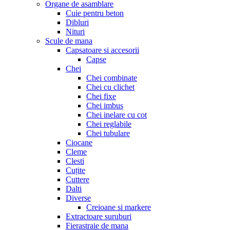
Organe de asamblare
Cuie pentru beton
Dibluri
Nituri
Scule de mana
Capsatoare si accesorii
Capse
Chei
Chei combinate
Chei cu clichet
Chei fixe
Chei imbus
Chei inelare cu cot
Chei reglabile
Chei tubulare
Ciocane
Cleme
Clesti
Cuțite
Cuttere
Dalti
Diverse
Creioane si markere
Extractoare suruburi
Fierastraie de mana