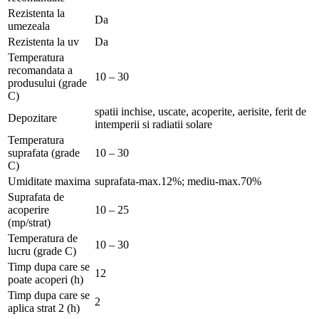
Rezistenta la
Da
umezeala
Rezistenta la uv
Da
Temperatura
recomandata a
10 – 30
produsului (grade
C)
spatii inchise, uscate, acoperite, aerisite, ferit de
Depozitare
intemperii si radiatii solare
Temperatura
suprafata (grade
10 – 30
C)
Umiditate maxima
suprafata-max.12%; mediu-max.70%
Suprafata de
acoperire
10 – 25
(mp/strat)
Temperatura de
10 – 30
lucru (grade C)
Timp dupa care se
12
poate acoperi (h)
Timp dupa care se
2
aplica strat 2 (h)