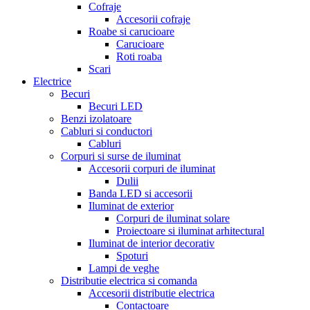
Cofraje
Accesorii cofraje
Roabe si carucioare
Carucioare
Roti roaba
Scari
Electrice
Becuri
Becuri LED
Benzi izolatoare
Cabluri si conductori
Cabluri
Corpuri si surse de iluminat
Accesorii corpuri de iluminat
Dulii
Banda LED si accesorii
Iluminat de exterior
Corpuri de iluminat solare
Proiectoare si iluminat arhitectural
Iluminat de interior decorativ
Spoturi
Lampi de veghe
Distributie electrica si comanda
Accesorii distributie electrica
Contactoare