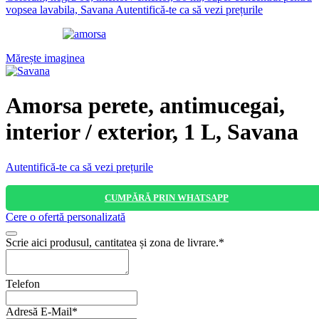
vopsea lavabila, Savana
Autentifică-te ca să vezi prețurile
Mărește imaginea
Amorsa perete, antimucegai,
interior / exterior, 1 L, Savana
Autentifică-te ca să vezi prețurile
CUMPĂRĂ PRIN WHATSAPP
Cere o ofertă personalizată
Phone
Scrie aici produsul, cantitatea și zona de livrare.
*
Number
*
Telefon
Adresă E-Mail
*