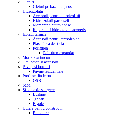
Gleturi
Gleturi pe baza de ipsos
Hidroizolatii
Accesorii pentru hidroizolatii
Hidroizolatii pardoseli
Membrane bituminoase
Reparatii si hidroizolatii acoperis
Izolatii termice
Accesorii pentru termoizolatii
Plasa fibra de sticla
Polistiren
Polistiren expandat
Mortare si tinciuri
Otel beton si accesorii
Pavaje si borduri
Pavaje rezidentiale
Produse din lemn
OSB
Sape
Sisteme de scurgere
Burlane
Jgheab
Rigole
Utilaje pentru constructii
Betoniere