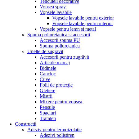
Tencuieli decorative
Vopsea spray
Vopsele lavabile
Vopsele lavabile pentru exterior
Vopsele lavabile pentru interior
Vopsele pentru lemn si metal
Spuma poliuretanica si accesorii
Accesorii spuma PU
Spuma poliuretanica
Unelte de zugravit
Accesorii pentru zugrăvit
Articole marcaj
Bidinele
Cancioc
Cuve
Folii de protecție
Gletiere
Mistrii
Mixere pentru vopsea
Pensule
Spacluri
Trafaleti
Constructii
Adeziv pentru termoizolatie
Adezivi polistiren