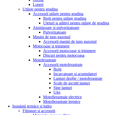
Lopeti
Utilaje pentru gradina
Accesorii utilaje pentru gradina
Bujii pentru utilaje gradina
Uleiuri si aditivi pentru utilaje de gradina
Atomizoare si pulverizatoare
Pulverizatoare
Masini de tuns gazonul
Accesorii masini de tuns gazonul
Motocoase si trimmere
Accesorii motocoase si trimmere
Discuri pentru motocoasa
Motoferastraie
Accesorii motoferastraie
Bujii
Incarcatoare si acumulatori
Lanturi drujbe / motoferastraie
Scule de ascutit lanturi
Sine lanturi
Ulei
Motofierastraie electrice
Motofierastraie termice
Instalatii termice si hidro
Fitinguri si accesorii