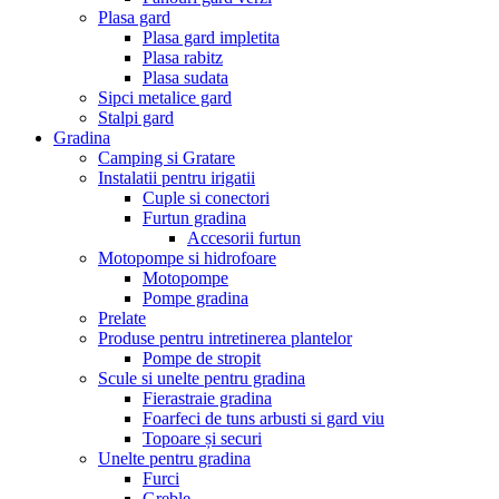
Plasa gard
Plasa gard impletita
Plasa rabitz
Plasa sudata
Sipci metalice gard
Stalpi gard
Gradina
Camping si Gratare
Instalatii pentru irigatii
Cuple si conectori
Furtun gradina
Accesorii furtun
Motopompe si hidrofoare
Motopompe
Pompe gradina
Prelate
Produse pentru intretinerea plantelor
Pompe de stropit
Scule si unelte pentru gradina
Fierastraie gradina
Foarfeci de tuns arbusti si gard viu
Topoare și securi
Unelte pentru gradina
Furci
Greble