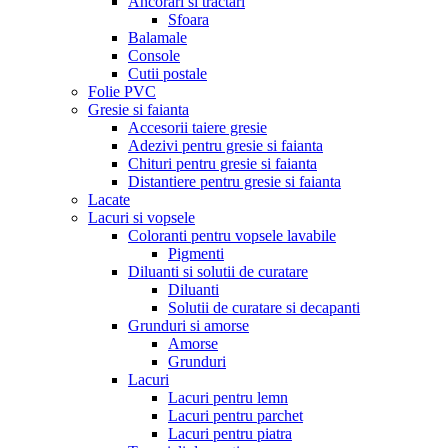
Ancorari si tractari
Sfoara
Balamale
Console
Cutii postale
Folie PVC
Gresie si faianta
Accesorii taiere gresie
Adezivi pentru gresie si faianta
Chituri pentru gresie si faianta
Distantiere pentru gresie si faianta
Lacate
Lacuri si vopsele
Coloranti pentru vopsele lavabile
Pigmenti
Diluanti si solutii de curatare
Diluanti
Solutii de curatare si decapanti
Grunduri si amorse
Amorse
Grunduri
Lacuri
Lacuri pentru lemn
Lacuri pentru parchet
Lacuri pentru piatra