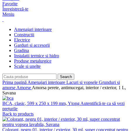
Favorite
Înregistreză-te
Meniu
Amenajari interioare
Constructii
Electrice
Garduri si accesorii
Gradina
Instalatii termice si hidro
Produse metalurgice
Scule si unelte
Search
Prima pagină
Amenajari interioare
Lacuri si vopsele
Grunduri si
amorse
Amorse
Amorsa perete, antimucegai, interior / exterior, 1 L,
Savana
BCA, clasic, 599 x 250 x 199 mm, Ytong
Autentifică-te ca să vezi
prețurile
Back to products
Colorant, negru 01, interior / exterior, 30 ml, super concentrat pentru