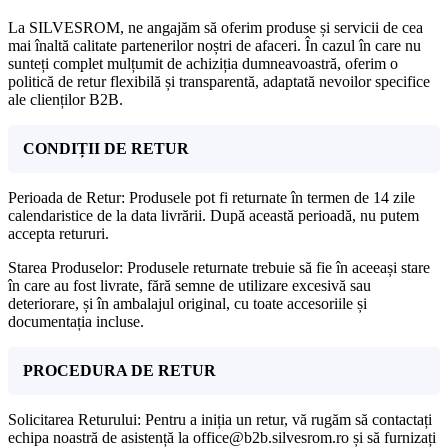
La SILVESROM, ne angajăm să oferim produse și servicii de cea
mai înaltă calitate partenerilor noștri de afaceri. În cazul în care nu
sunteți complet mulțumit de achiziția dumneavoastră, oferim o
politică de retur flexibilă și transparentă, adaptată nevoilor specifice
ale clienților B2B.
CONDIȚII DE RETUR
Perioada de Retur: Produsele pot fi returnate în termen de 14 zile
calendaristice de la data livrării. După această perioadă, nu putem
accepta retururi.
Starea Produselor: Produsele returnate trebuie să fie în aceeași stare
în care au fost livrate, fără semne de utilizare excesivă sau
deteriorare, și în ambalajul original, cu toate accesoriile și
documentația incluse.
PROCEDURA DE RETUR
Solicitarea Returului: Pentru a iniția un retur, vă rugăm să contactați
echipa noastră de asistență la office@b2b.silvesrom.ro și să furnizați