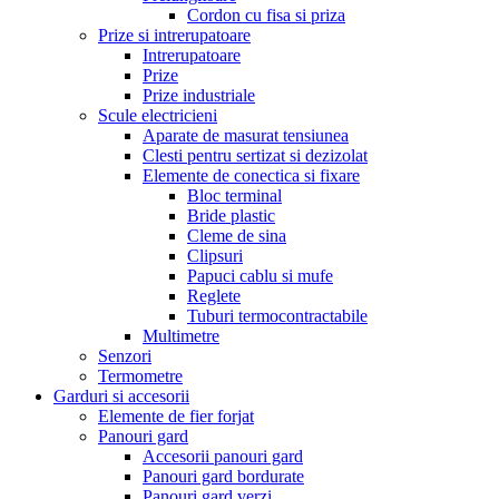
Cordon cu fisa si priza
Prize si intrerupatoare
Intrerupatoare
Prize
Prize industriale
Scule electricieni
Aparate de masurat tensiunea
Clesti pentru sertizat si dezizolat
Elemente de conectica si fixare
Bloc terminal
Bride plastic
Cleme de sina
Clipsuri
Papuci cablu si mufe
Reglete
Tuburi termocontractabile
Multimetre
Senzori
Termometre
Garduri si accesorii
Elemente de fier forjat
Panouri gard
Accesorii panouri gard
Panouri gard bordurate
Panouri gard verzi