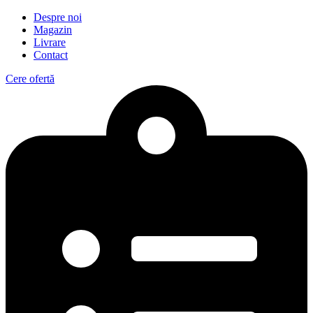
Despre noi
Magazin
Livrare
Contact
Cere ofertă