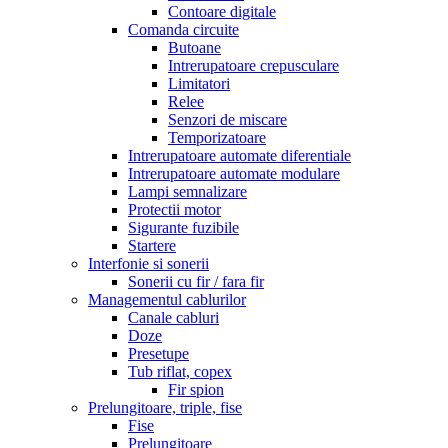
Contoare digitale
Comanda circuite
Butoane
Intrerupatoare crepusculare
Limitatori
Relee
Senzori de miscare
Temporizatoare
Intrerupatoare automate diferentiale
Intrerupatoare automate modulare
Lampi semnalizare
Protectii motor
Sigurante fuzibile
Startere
Interfonie si sonerii
Sonerii cu fir / fara fir
Managementul cablurilor
Canale cabluri
Doze
Presetupe
Tub riflat, copex
Fir spion
Prelungitoare, triple, fise
Fise
Prelungitoare