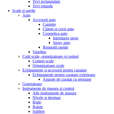
Tevi rectangulare
Tevi rotunde
Scule si unelte
Auto
Accesorii auto
Canistre
Chingi si corzi auto
Cosmetica auto
Intretinere piese
Spray auto
Reparatii rapide
Vaselina
Cutii scule, organizatoare si centuri
Centuri scule
Organizatoare scule
Echipamente si accesorii pentru curatare
Echipamente pentru curatare exterioara
Aparate de curatat cu presiune
Generatoare
Instrumente de masura si control
Alte instrumente de masura
Nivele si dreptare
Rigle
Rulete
Sublere