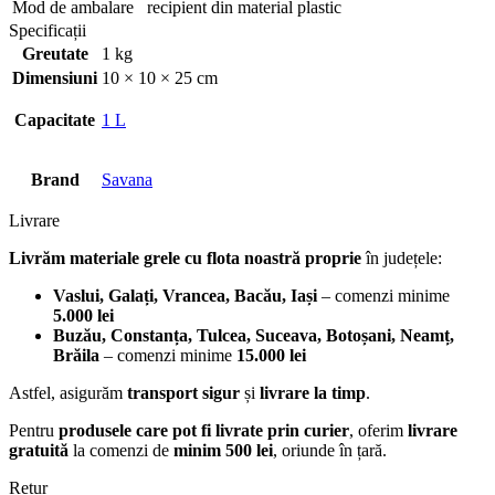
Mod de ambalare
recipient din material plastic
Specificații
Greutate
1 kg
Dimensiuni
10 × 10 × 25 cm
Capacitate
1 L
Brand
Savana
Livrare
Livrăm materiale grele cu flota noastră proprie
în județele:
Vaslui, Galați, Vrancea, Bacău, Iași
– comenzi minime
5.000 lei
Buzău, Constanța, Tulcea, Suceava, Botoșani, Neamț,
Brăila
– comenzi minime
15.000 lei
Astfel, asigurăm
transport sigur
și
livrare la timp
.
Pentru
produsele care pot fi livrate prin curier
, oferim
livrare
gratuită
la comenzi de
minim 500 lei
, oriunde în țară.
Retur