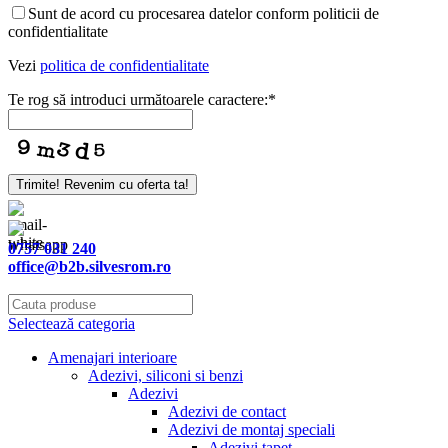
Sunt de acord cu procesarea datelor conform politicii de
confidentialitate
Vezi
politica de confidentialitate
Te rog să introduci următoarele caractere:
*
Trimite! Revenim cu oferta ta!
0757 031 240
office@b2b.silvesrom.ro
Selectează categoria
Amenajari interioare
Adezivi, siliconi si benzi
Adezivi
Adezivi de contact
Adezivi de montaj speciali
Adezivi tapet