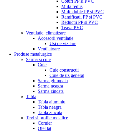
Coturi PP si PVC
Mufa redus
Mufe duble PP si PVC
Ramificatii PP si PVC
Reductii PP si PVC
Teava PVC
Ventilatie, climatizare
Accesorii ventilatie
Usi de vizitare
Ventilatoare
Produse metalurgice
Sarma si cuie
Cuie
Cuie constructii
Cuie de uz general
Sarma ghimpata
Sarma neagra
Sarma zincata
Tabla
Tabla aluminiu
Tabla neagra
Tabla zincata
Tevi si profile metalice
Cornier
Otel lat