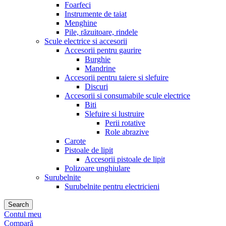
Foarfeci
Instrumente de taiat
Menghine
Pile, răzuitoare, rindele
Scule electrice si accesorii
Accesorii pentru gaurire
Burghie
Mandrine
Accesorii pentru taiere si slefuire
Discuri
Accesorii si consumabile scule electrice
Biti
Slefuire si lustruire
Perii rotative
Role abrazive
Carote
Pistoale de lipit
Accesorii pistoale de lipit
Polizoare unghiulare
Surubelnite
Surubelnite pentru electricieni
Search
Contul meu
Compară