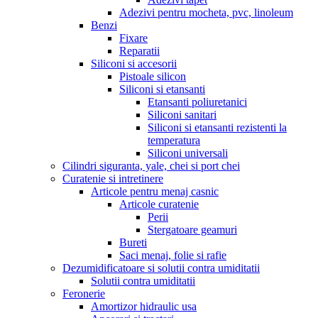
Adezivi pentru mocheta, pvc, linoleum
Benzi
Fixare
Reparatii
Siliconi si accesorii
Pistoale silicon
Siliconi si etansanti
Etansanti poliuretanici
Siliconi sanitari
Siliconi si etansanti rezistenti la
temperatura
Siliconi universali
Cilindri siguranta, yale, chei si port chei
Curatenie si intretinere
Articole pentru menaj casnic
Articole curatenie
Perii
Stergatoare geamuri
Bureti
Saci menaj, folie si rafie
Dezumidificatoare si solutii contra umiditatii
Solutii contra umiditatii
Feronerie
Amortizor hidraulic usa