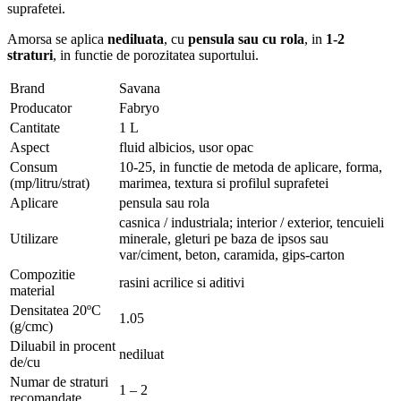
suprafetei.
Amorsa se aplica
nediluata
, cu
pensula sau cu rola
, in
1-2
straturi
, in functie de porozitatea suportului.
Brand
Savana
Producator
Fabryo
Cantitate
1 L
Aspect
fluid albicios, usor opac
Consum
10-25, in functie de metoda de aplicare, forma,
(mp/litru/strat)
marimea, textura si profilul suprafetei
Aplicare
pensula sau rola
casnica / industriala; interior / exterior, tencuieli
Utilizare
minerale, gleturi pe baza de ipsos sau
var/ciment, beton, caramida, gips-carton
Compozitie
rasini acrilice si aditivi
material
Densitatea 20ºC
1.05
(g/cmc)
Diluabil in procent
nediluat
de/cu
Numar de straturi
1 – 2
recomandate