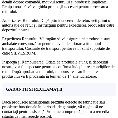
detalii despre comandă, motivul returului și produsele implicate.
Echipa noastră vă va ghida prin pașii necesari pentru procesarea
returului.
Autorizarea Returului: După primirea cererii de retur, veți primi o
autorizație de retur și instrucțiuni pentru expedierea produselor către
depozitul nostru.
Expedierea Returului: Vă rugăm să vă asigurați că produsele sunt
ambalate corespunzător pentru a evita deteriorarea în timpul
transportului. Costurile de transport pentru retur sunt suportate de
către SILVESROM.
Inspecția și Rambursarea: Odată ce produsele ajung la depozitul
nostru, vor fi inspectate pentru a confirma îndeplinirea condițiilor de
retur. După aprobarea returului, rambursarea sau înlocuirea
produsului va fi procesată în termen de 14 zile lucrătoare.
GARANȚII ȘI RECLAMAȚII
Dacă produsele achiziționate prezintă defecte de fabricație sau
probleme funcționale în perioada de garanție, vă rugăm să ne
contactați pentru asistență. Vom lucra împreună pentru a remedia
situația cât mai repede posibil.