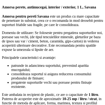
Amorsa perete, antimucegai, interior / exterior, 1 L, Savana
Amorsa pentru pereti Savana
este un produs cu mare capacitate
de penetrare in substrat, ceea ce o recomanda in mod deosebit pentru
suporturi friabile sau fragile, pe care le consolideaza.
Domeniu de utilizare: Se foloseste pentru pregatirea suporturilor noi,
poroase sau vechi, (de tipul tencuielilor minerale, gleturilor pe baza
de ipsos sau var / ciment, beton, caramida, gips-carton) in vederea
acoperirii ulterioare decorative. Este recomandata pentru spatiile
expuse la umezeala si lipsite de aer.
Principalele caracteristici si avantaje:
patrunde in adancimea suportului, prevenind aparitia
mucegaiului;
consolideaza suportul si asigura reducerea consumului
produsului de finisare;
pregateste suporturile vechi sau poroase pentru finisaje
rezistente.
Este ambalata in recipient de plastic, ce are o capacitate de
1 litru
.
Puterea de acoperire este de aproximativ
10-25 mp / litru / strat
, in
functie de metoda de aplicare, forma, marimea, textura si profilul