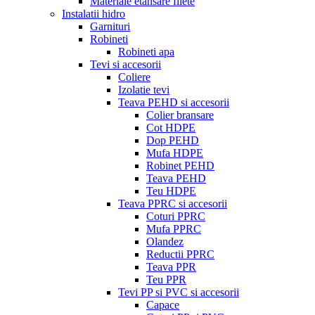
Materiale etansare filete
Instalatii hidro
Garnituri
Robineti
Robineti apa
Tevi si accesorii
Coliere
Izolatie tevi
Teava PEHD si accesorii
Colier bransare
Cot HDPE
Dop PEHD
Mufa HDPE
Robinet PEHD
Teava PEHD
Teu HDPE
Teava PPRC si accesorii
Coturi PPRC
Mufa PPRC
Olandez
Reductii PPRC
Teava PPR
Teu PPR
Tevi PP si PVC si accesorii
Capace