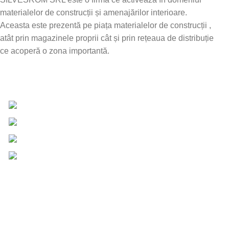
materialelor de construcții și amenajărilor interioare.
Aceasta este prezentă pe piața materialelor de construcții ,
atât prin magazinele proprii cât și prin rețeaua de distribuție
ce acoperă o zona importantă.
Date de contact
0757 031 240
0757 031 240
office@b2b.silvesrom.ro
Bulevardul Republicii 110, Bârlad, Județ Vaslui
Informații UTILE
Întrebări frecvente