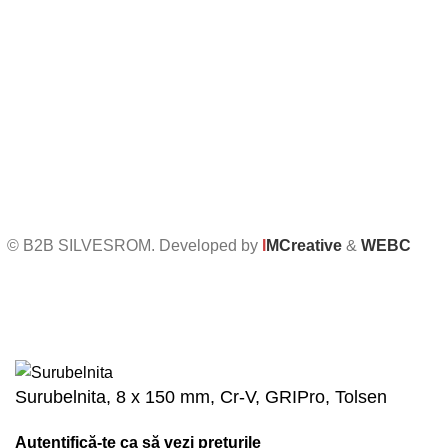
Termeni și condiții
Politica de confidențialitate
Politica de retur
Formular de retur
Politica cookies
Setari GDPR
© B2B SILVESROM. Developed by
I
MCreative
&
WEBC
Surubelnita, 8 x 150 mm, Cr-V, GRIPro, Tolsen