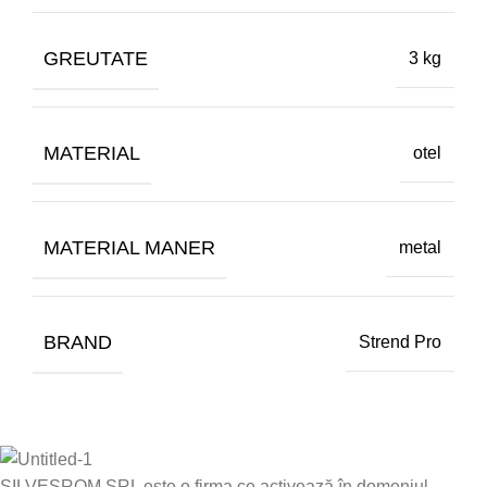
GREUTATE
3 kg
MATERIAL
otel
MATERIAL MANER
metal
BRAND
Strend Pro
SILVESROM SRL este o firma ce activează în domeniul