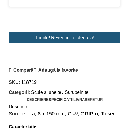
Email
Trimite! Revenim cu oferta ta!
Address
*
Compară
Adaugă la favorite
SKU:
118719
Categorii:
Scule si unelte
,
Surubelnite
DESCRIERE
SPECIFICAȚII
LIVRARE
RETUR
Descriere
Surubelnita, 8 x 150 mm, Cr-V, GRIPro, Tolsen
Caracteristici: