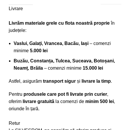
Livrare
Livrăm materiale grele cu flota noastră proprie
în
județele:
Vaslui, Galați, Vrancea, Bacău, Iași
– comenzi
minime
5.000 lei
Buzău, Constanța, Tulcea, Suceava, Botoșani,
Neamț, Brăila
– comenzi minime
15.000 lei
Astfel, asigurăm
transport sigur
și
livrare la timp
.
Pentru
produsele care pot fi livrate prin curier
,
oferim
livrare gratuită
la comenzi de
minim 500 lei
,
oriunde în țară.
Retur