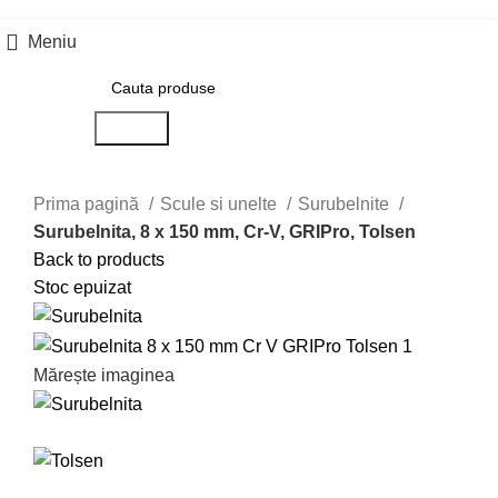
0757 031 240
office@b2b.silvesrom.ro
Meniu
Search
Prima pagină
Scule si unelte
Surubelnite
Surubelnita, 8 x 150 mm, Cr-V, GRIPro, Tolsen
Back to products
Stoc epuizat
Mărește imaginea