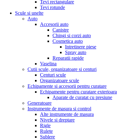
Tevi rectangulare
Tevi rotunde
Scule si unelte
Auto
Accesorii auto
Canistre
Chingi si corzi auto
Cosmetica auto
Intretinere piese
Spray auto
Reparatii rapide
Vaselina
Cutii scule, organizatoare si centuri
Centuri scule
Organizatoare scule
Echipamente si accesorii pentru curatare
Echipamente pentru curatare exterioara
Aparate de curatat cu presiune
Generatoare
Instrumente de masura si control
Alte instrumente de masura
Nivele si dreptare
Rigle
Rulete
Sublere