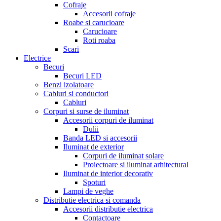
Cofraje
Accesorii cofraje
Roabe si carucioare
Carucioare
Roti roaba
Scari
Electrice
Becuri
Becuri LED
Benzi izolatoare
Cabluri si conductori
Cabluri
Corpuri si surse de iluminat
Accesorii corpuri de iluminat
Dulii
Banda LED si accesorii
Iluminat de exterior
Corpuri de iluminat solare
Proiectoare si iluminat arhitectural
Iluminat de interior decorativ
Spoturi
Lampi de veghe
Distributie electrica si comanda
Accesorii distributie electrica
Contactoare