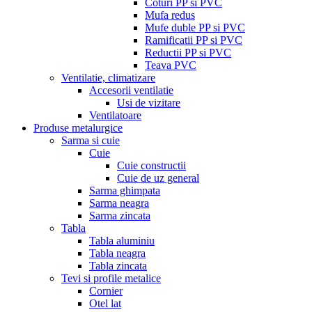
Coturi PP si PVC
Mufa redus
Mufe duble PP si PVC
Ramificatii PP si PVC
Reductii PP si PVC
Teava PVC
Ventilatie, climatizare
Accesorii ventilatie
Usi de vizitare
Ventilatoare
Produse metalurgice
Sarma si cuie
Cuie
Cuie constructii
Cuie de uz general
Sarma ghimpata
Sarma neagra
Sarma zincata
Tabla
Tabla aluminiu
Tabla neagra
Tabla zincata
Tevi si profile metalice
Cornier
Otel lat