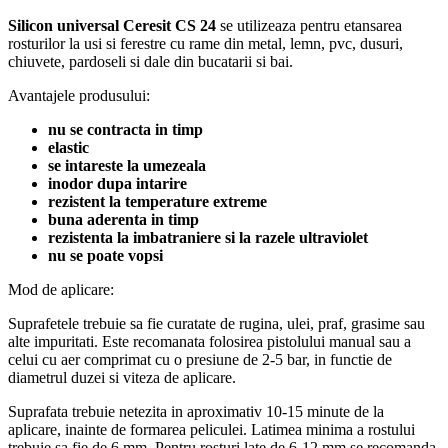
Silicon universal Ceresit CS 24
se utilizeaza pentru etansarea
rosturilor la usi si ferestre cu rame din metal, lemn, pvc, dusuri,
chiuvete, pardoseli si dale din bucatarii si bai.
Avantajele produsului:
nu se contracta in timp
elastic
se intareste la umezeala
inodor dupa intarire
rezistent la temperature extreme
buna aderenta in timp
rezistenta la imbatraniere si la razele ultraviolet
nu se poate vopsi
Mod de aplicare:
Suprafetele trebuie sa fie curatate de rugina, ulei, praf, grasime sau
alte impuritati. Este recomanata folosirea pistolului manual sau a
celui cu aer comprimat cu o presiune de 2-5 bar, in functie de
diametrul duzei si viteza de aplicare.
Suprafata trebuie netezita in aproximativ 10-15 minute de la
aplicare, inainte de formarea peliculei. Latimea minima a rostului
trebuie sa fie de 6 mm. Pentru rosturi late de 6-12 mm se recomanda