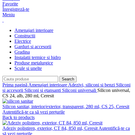
Favorite
Înregistreză-te
Meniu
Amenajari interioare
Constructii
Electrice
Garduri si accesorii
Gradina
Instalatii termice si hidro
Produse metalurgice
Scule si unelte
Search
Prima pagină
Amenajari interioare
Adezivi, siliconi si benzi
Siliconi
si accesorii
Siliconi si etansanti
Siliconi universali
Silicon universal,
CS 24, alb, 280 ml, Ceresit
Silicon sanitar, interior/exterior, transparent, 280 ml, CS 25, Ceresit
Autentifică-te ca să vezi prețurile
Back to products
Adeziv polistiren, exterior, CT 84, 850 ml, Ceresit
Autentifică-te ca
să vezi prețurile