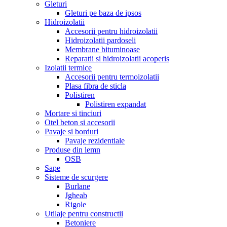
Gleturi
Gleturi pe baza de ipsos
Hidroizolatii
Accesorii pentru hidroizolatii
Hidroizolatii pardoseli
Membrane bituminoase
Reparatii si hidroizolatii acoperis
Izolatii termice
Accesorii pentru termoizolatii
Plasa fibra de sticla
Polistiren
Polistiren expandat
Mortare si tinciuri
Otel beton si accesorii
Pavaje si borduri
Pavaje rezidentiale
Produse din lemn
OSB
Sape
Sisteme de scurgere
Burlane
Jgheab
Rigole
Utilaje pentru constructii
Betoniere