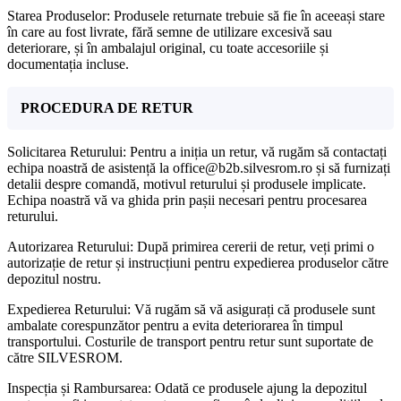
Starea Produselor: Produsele returnate trebuie să fie în aceeași stare
în care au fost livrate, fără semne de utilizare excesivă sau
deteriorare, și în ambalajul original, cu toate accesoriile și
documentația incluse.
PROCEDURA DE RETUR
Solicitarea Returului: Pentru a iniția un retur, vă rugăm să contactați
echipa noastră de asistență la office@b2b.silvesrom.ro și să furnizați
detalii despre comandă, motivul returului și produsele implicate.
Echipa noastră vă va ghida prin pașii necesari pentru procesarea
returului.
Autorizarea Returului: După primirea cererii de retur, veți primi o
autorizație de retur și instrucțiuni pentru expedierea produselor către
depozitul nostru.
Expedierea Returului: Vă rugăm să vă asigurați că produsele sunt
ambalate corespunzător pentru a evita deteriorarea în timpul
transportului. Costurile de transport pentru retur sunt suportate de
către SILVESROM.
Inspecția și Rambursarea: Odată ce produsele ajung la depozitul