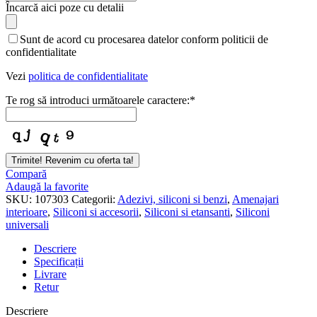
Email
Încarcă aici poze cu detalii
Address
*
Sunt de acord cu procesarea datelor conform politicii de
confidentialitate
Vezi
politica de confidentialitate
Te rog să introduci următoarele caractere:
*
Trimite! Revenim cu oferta ta!
Compară
Adaugă la favorite
SKU:
107303
Categorii:
Adezivi, siliconi si benzi
,
Amenajari
interioare
,
Siliconi si accesorii
,
Siliconi si etansanti
,
Siliconi
universali
Descriere
Specificații
Livrare
Retur
Descriere