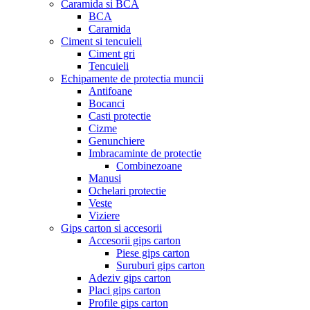
Caramida si BCA
BCA
Caramida
Ciment si tencuieli
Ciment gri
Tencuieli
Echipamente de protectia muncii
Antifoane
Bocanci
Casti protectie
Cizme
Genunchiere
Imbracaminte de protectie
Combinezoane
Manusi
Ochelari protectie
Veste
Viziere
Gips carton si accesorii
Accesorii gips carton
Piese gips carton
Suruburi gips carton
Adeziv gips carton
Placi gips carton
Profile gips carton