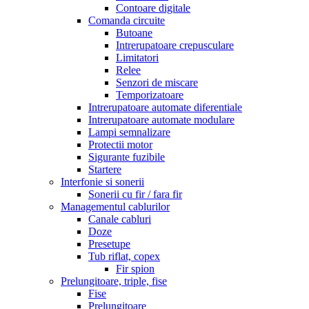
Contoare digitale
Comanda circuite
Butoane
Intrerupatoare crepusculare
Limitatori
Relee
Senzori de miscare
Temporizatoare
Intrerupatoare automate diferentiale
Intrerupatoare automate modulare
Lampi semnalizare
Protectii motor
Sigurante fuzibile
Startere
Interfonie si sonerii
Sonerii cu fir / fara fir
Managementul cablurilor
Canale cabluri
Doze
Presetupe
Tub riflat, copex
Fir spion
Prelungitoare, triple, fise
Fise
Prelungitoare