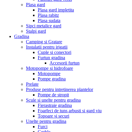
Plasa gard
Plasa gard impletita
Plasa rabitz
Plasa sudata
Sipci metalice gard
Stalpi gard
Gradina
Camping si Gratare
Instalatii pentru irigatii
Cuple si conectori
Furtun gradina
Accesorii furtun
Motopompe si hidrofoare
Motopompe
Pompe gradina
Prelate
Produse pentru intretinerea plantelor
Pompe de stropit
Scule si unelte pentru gradina
Fierastraie gradina
Foarfeci de tuns arbusti si gard viu
Topoare și securi
Unelte pentru gradina
Furci
Greble