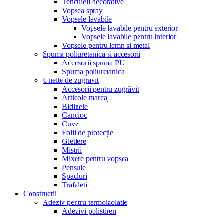
Tencuieli decorative
Vopsea spray
Vopsele lavabile
Vopsele lavabile pentru exterior
Vopsele lavabile pentru interior
Vopsele pentru lemn si metal
Spuma poliuretanica si accesorii
Accesorii spuma PU
Spuma poliuretanica
Unelte de zugravit
Accesorii pentru zugrăvit
Articole marcaj
Bidinele
Cancioc
Cuve
Folii de protecție
Gletiere
Mistrii
Mixere pentru vopsea
Pensule
Spacluri
Trafaleti
Constructii
Adeziv pentru termoizolatie
Adezivi polistiren