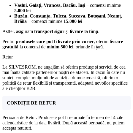
Vaslui, Galați, Vrancea, Bacău, Iași
– comenzi minime
5.000 lei
Buzău, Constanța, Tulcea, Suceava, Botoșani, Neamț,
Brăila
– comenzi minime
15.000 lei
Astfel, asigurăm
transport sigur
și
livrare la timp
.
Pentru
produsele care pot fi livrate prin curier
, oferim
livrare
gratuită
la comenzi de
minim 500 lei
, oriunde în țară.
Retur
La SILVESROM, ne angajăm să oferim produse și servicii de cea
mai înaltă calitate partenerilor noștri de afaceri. În cazul în care nu
sunteți complet mulțumit de achiziția dumneavoastră, oferim o
politică de retur flexibilă și transparentă, adaptată nevoilor specifice
ale clienților B2B.
CONDIȚII DE RETUR
Perioada de Retur: Produsele pot fi returnate în termen de 14 zile
calendaristice de la data livrării. După această perioadă, nu putem
accepta retururi.