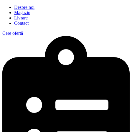
Despre noi
Magazin
Livrare
Contact
Cere ofertă