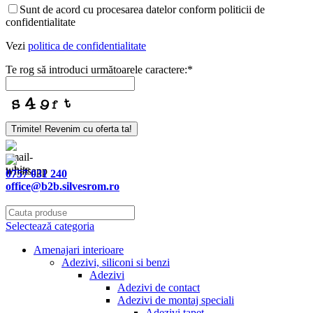
Sunt de acord cu procesarea datelor conform politicii de
confidentialitate
Vezi
politica de confidentialitate
Te rog să introduci următoarele caractere:
*
Trimite! Revenim cu oferta ta!
Phone
Number
*
0757 031 240
office@b2b.silvesrom.ro
Selectează categoria
Amenajari interioare
Adezivi, siliconi si benzi
Adezivi
Adezivi de contact
Adezivi de montaj speciali
Adezivi tapet