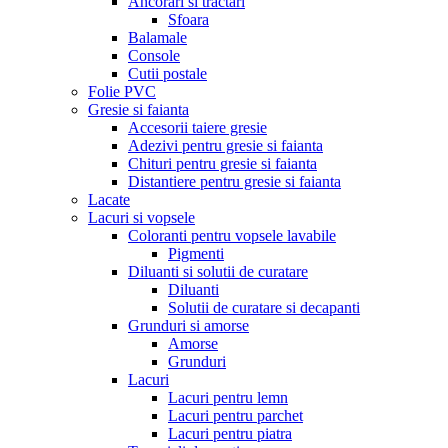
Ancorari si tractari
Sfoara
Balamale
Console
Cutii postale
Folie PVC
Gresie si faianta
Accesorii taiere gresie
Adezivi pentru gresie si faianta
Chituri pentru gresie si faianta
Distantiere pentru gresie si faianta
Lacate
Lacuri si vopsele
Coloranti pentru vopsele lavabile
Pigmenti
Diluanti si solutii de curatare
Diluanti
Solutii de curatare si decapanti
Grunduri si amorse
Amorse
Grunduri
Lacuri
Lacuri pentru lemn
Lacuri pentru parchet
Lacuri pentru piatra