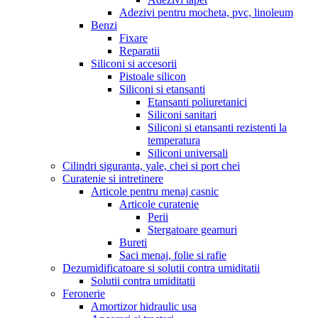
Adezivi pentru mocheta, pvc, linoleum
Benzi
Fixare
Reparatii
Siliconi si accesorii
Pistoale silicon
Siliconi si etansanti
Etansanti poliuretanici
Siliconi sanitari
Siliconi si etansanti rezistenti la
temperatura
Siliconi universali
Cilindri siguranta, yale, chei si port chei
Curatenie si intretinere
Articole pentru menaj casnic
Articole curatenie
Perii
Stergatoare geamuri
Bureti
Saci menaj, folie si rafie
Dezumidificatoare si solutii contra umiditatii
Solutii contra umiditatii
Feronerie
Amortizor hidraulic usa