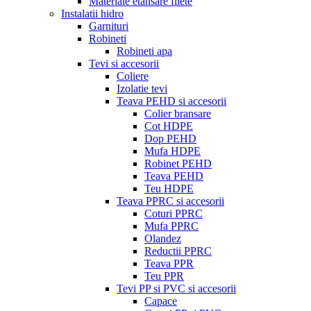
Materiale etansare filete
Instalatii hidro
Garnituri
Robineti
Robineti apa
Tevi si accesorii
Coliere
Izolatie tevi
Teava PEHD si accesorii
Colier bransare
Cot HDPE
Dop PEHD
Mufa HDPE
Robinet PEHD
Teava PEHD
Teu HDPE
Teava PPRC si accesorii
Coturi PPRC
Mufa PPRC
Olandez
Reductii PPRC
Teava PPR
Teu PPR
Tevi PP si PVC si accesorii
Capace