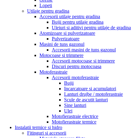
Lopeti
Utilaje pentru gradina
Accesorii utilaje pentru gradina
Bujii pentru utilaje gradina
Uleiuri si aditivi pentru utilaje de gradina
Atomizoare si pulverizatoare
Pulverizatoare
Masini de tuns gazonul
Accesorii masini de tuns gazonul
Motocoase si trimmere
Accesorii motocoase si trimmere
Discuri pentru motocoasa
Motoferastraie
Accesorii motoferastraie
Bujii
Incarcatoare si acumulatori
Lanturi drujbe / motoferastraie
Scule de ascutit lanturi
Sine lanturi
Ulei
Motofierastraie electrice
Motofierastraie termice
Instalatii termice si hidro
Fitinguri si accesorii