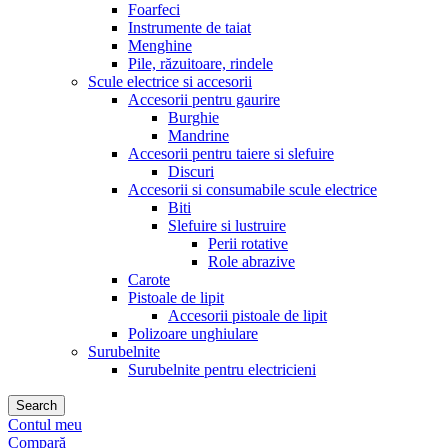
Foarfeci
Instrumente de taiat
Menghine
Pile, răzuitoare, rindele
Scule electrice si accesorii
Accesorii pentru gaurire
Burghie
Mandrine
Accesorii pentru taiere si slefuire
Discuri
Accesorii si consumabile scule electrice
Biti
Slefuire si lustruire
Perii rotative
Role abrazive
Carote
Pistoale de lipit
Accesorii pistoale de lipit
Polizoare unghiulare
Surubelnite
Surubelnite pentru electricieni
Search
Contul meu
Compară