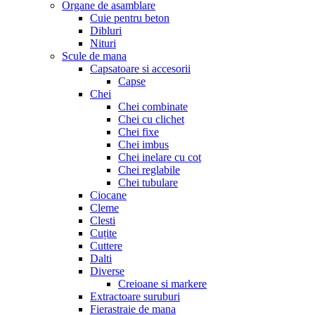
Organe de asamblare
Cuie pentru beton
Dibluri
Nituri
Scule de mana
Capsatoare si accesorii
Capse
Chei
Chei combinate
Chei cu clichet
Chei fixe
Chei imbus
Chei inelare cu cot
Chei reglabile
Chei tubulare
Ciocane
Cleme
Clesti
Cuțite
Cuttere
Dalti
Diverse
Creioane si markere
Extractoare suruburi
Fierastraie de mana