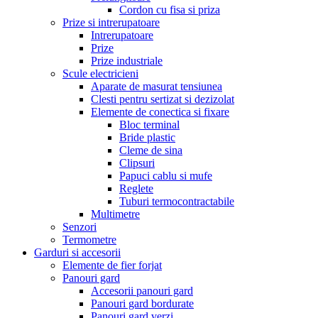
Cordon cu fisa si priza
Prize si intrerupatoare
Intrerupatoare
Prize
Prize industriale
Scule electricieni
Aparate de masurat tensiunea
Clesti pentru sertizat si dezizolat
Elemente de conectica si fixare
Bloc terminal
Bride plastic
Cleme de sina
Clipsuri
Papuci cablu si mufe
Reglete
Tuburi termocontractabile
Multimetre
Senzori
Termometre
Garduri si accesorii
Elemente de fier forjat
Panouri gard
Accesorii panouri gard
Panouri gard bordurate
Panouri gard verzi