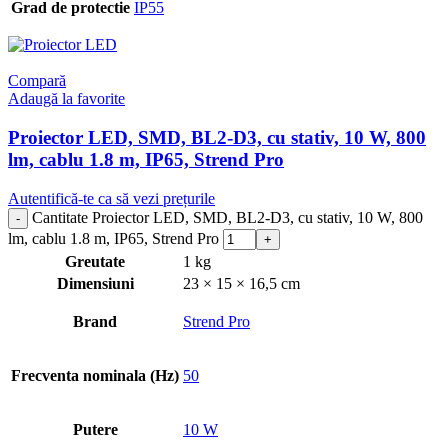
Grad de protectie
IP55
Compară
Adaugă la favorite
Proiector LED, SMD, BL2-D3, cu stativ, 10 W, 800
lm, cablu 1.8 m, IP65, Strend Pro
Autentifică-te ca să vezi prețurile
Cantitate Proiector LED, SMD, BL2-D3, cu stativ, 10 W, 800
lm, cablu 1.8 m, IP65, Strend Pro
Greutate
1 kg
Dimensiuni
23 × 15 × 16,5 cm
Brand
Strend Pro
Frecventa nominala (Hz)
50
Putere
10 W