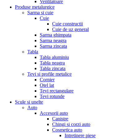
Ventilatoare
Produse metalurgice
Sarma si cuie
Cuie
Cuie constructii
Cuie de uz general
Sarma ghimpata
Sarma neagra
Sarma zincata
Tabla
Tabla aluminiu
Tabla neagra
Tabla zincata
Tevi si profile metalice
Cornier
Otel lat
Tevi rectangulare
Tevi rotunde
Scule si unelte
Auto
Accesorii auto
Canistre
Chingi si corzi auto
Cosmetica auto
Intretinere piese