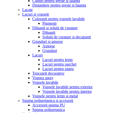
Chituri pentru gresie si faianta
Distantiere pentru gresie si faianta
Lacate
Lacuri si vopsele
Coloranti pentru vopsele lavabile
Pigmenti
Diluanti si solutii de curatare
Diluanti
Solutii de curatare si decapanti
Grunduri si amorse
Amorse
Grunduri
Lacuri
Lacuri pentru lemn
Lacuri pentru parchet
Lacuri pentru piatra
Tencuieli decorative
Vopsea spray
Vopsele lavabile
Vopsele lavabile pentru exterior
Vopsele lavabile pentru interior
Vopsele pentru lemn si metal
Spuma poliuretanica si accesorii
Accesorii spuma PU
Spuma poliuretanica