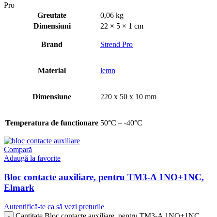
Pro
Greutate
0,06 kg
Dimensiuni
22 × 5 × 1 cm
Brand
Strend Pro
Material
lemn
Dimensiune
220 x 50 x 10 mm
Temperatura de functionare
50°C – -40°C
Compară
Adaugă la favorite
Bloc contacte auxiliare, pentru TM3-A 1NO+1NC,
Elmark
Autentifică-te ca să vezi prețurile
Cantitate Bloc contacte auxiliare, pentru TM3-A 1NO+1NC,