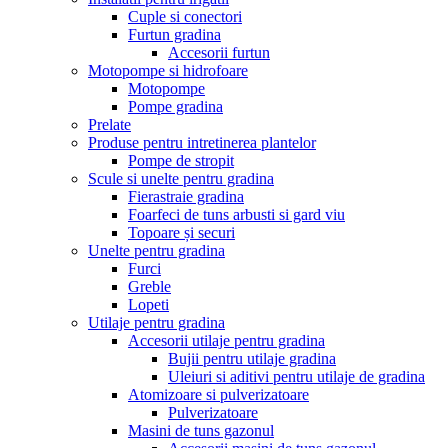
Cuple si conectori
Furtun gradina
Accesorii furtun
Motopompe si hidrofoare
Motopompe
Pompe gradina
Prelate
Produse pentru intretinerea plantelor
Pompe de stropit
Scule si unelte pentru gradina
Fierastraie gradina
Foarfeci de tuns arbusti si gard viu
Topoare și securi
Unelte pentru gradina
Furci
Greble
Lopeti
Utilaje pentru gradina
Accesorii utilaje pentru gradina
Bujii pentru utilaje gradina
Uleiuri si aditivi pentru utilaje de gradina
Atomizoare si pulverizatoare
Pulverizatoare
Masini de tuns gazonul