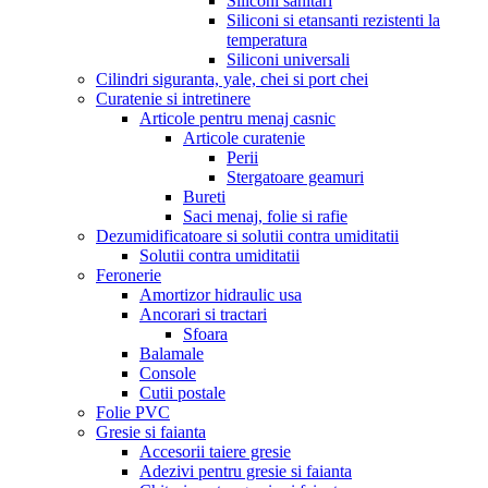
Siliconi sanitari
Siliconi si etansanti rezistenti la
temperatura
Siliconi universali
Cilindri siguranta, yale, chei si port chei
Curatenie si intretinere
Articole pentru menaj casnic
Articole curatenie
Perii
Stergatoare geamuri
Bureti
Saci menaj, folie si rafie
Dezumidificatoare si solutii contra umiditatii
Solutii contra umiditatii
Feronerie
Amortizor hidraulic usa
Ancorari si tractari
Sfoara
Balamale
Console
Cutii postale
Folie PVC
Gresie si faianta
Accesorii taiere gresie
Adezivi pentru gresie si faianta