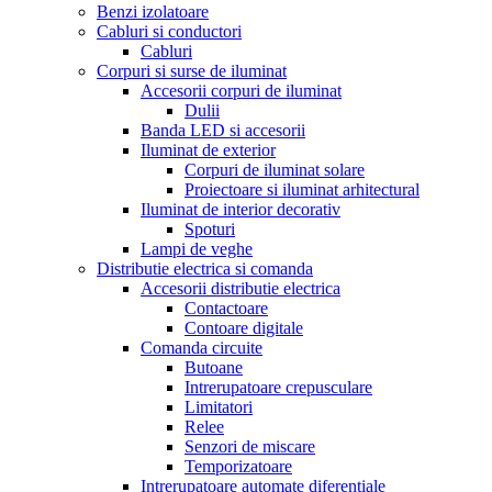
Benzi izolatoare
Cabluri si conductori
Cabluri
Corpuri si surse de iluminat
Accesorii corpuri de iluminat
Dulii
Banda LED si accesorii
Iluminat de exterior
Corpuri de iluminat solare
Proiectoare si iluminat arhitectural
Iluminat de interior decorativ
Spoturi
Lampi de veghe
Distributie electrica si comanda
Accesorii distributie electrica
Contactoare
Contoare digitale
Comanda circuite
Butoane
Intrerupatoare crepusculare
Limitatori
Relee
Senzori de miscare
Temporizatoare
Intrerupatoare automate diferentiale