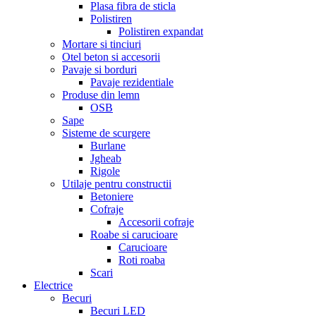
Plasa fibra de sticla
Polistiren
Polistiren expandat
Mortare si tinciuri
Otel beton si accesorii
Pavaje si borduri
Pavaje rezidentiale
Produse din lemn
OSB
Sape
Sisteme de scurgere
Burlane
Jgheab
Rigole
Utilaje pentru constructii
Betoniere
Cofraje
Accesorii cofraje
Roabe si carucioare
Carucioare
Roti roaba
Scari
Electrice
Becuri
Becuri LED