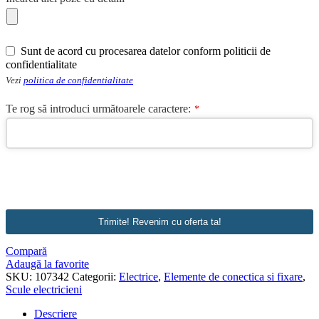
Sunt de acord cu procesarea datelor conform politicii de
confidentialitate
Vezi
politica de confidentialitate
Te rog să introduci următoarele caractere:
*
Company
Name
*
Trimite! Revenim cu oferta ta!
Compară
Adaugă la favorite
SKU:
107342
Categorii:
Electrice
,
Elemente de conectica si fixare
,
Scule electricieni
Descriere