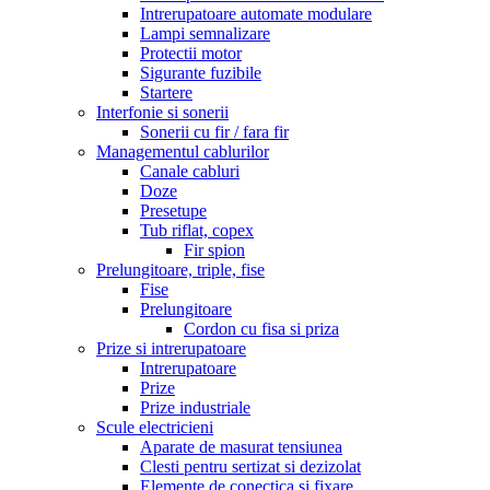
Intrerupatoare automate modulare
Lampi semnalizare
Protectii motor
Sigurante fuzibile
Startere
Interfonie si sonerii
Sonerii cu fir / fara fir
Managementul cablurilor
Canale cabluri
Doze
Presetupe
Tub riflat, copex
Fir spion
Prelungitoare, triple, fise
Fise
Prelungitoare
Cordon cu fisa si priza
Prize si intrerupatoare
Intrerupatoare
Prize
Prize industriale
Scule electricieni
Aparate de masurat tensiunea
Clesti pentru sertizat si dezizolat
Elemente de conectica si fixare