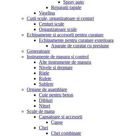
Spray auto
Reparatii rapide
Vaselina
Cutii scule, organizatoare si centuri
Centuri scule
Organizatoare scule
Echipamente si accesorii pentru curatare
Echipamente pentru curatare exterioara
Aparate de curatat cu presiune
Generatoare
Instrumente de masura si control
Alte instrumente de masura
Nivele si dreptare
Rigle
Rulete
Sublere
Organe de asamblare
Cuie pentru beton
Dibluri
Nituri
Scule de mana
Capsatoare si accesorii
Capse
Chei
Chei combinate