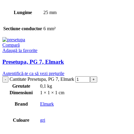
Lungime
25 mm
Sectiune conductor
6 mm²
Compară
Adaugă la favorite
Presetupa, PG 7, Elmark
Autentifică-te ca să vezi prețurile
Cantitate Presetupa, PG 7, Elmark
Greutate
0,1 kg
Dimensiuni
1 × 1 × 1 cm
Brand
Elmark
Culoare
gri