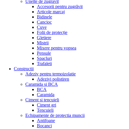
Unelte de zugravit
Accesorii pentru zugrăvit
Articole marcaj
Bidinele
Cancioc
Cuve
Folii de protecție
Gletiere
Mistrii
Mixere pentru vopsea
Pensule
Spacluri
Trafaleti
Constructii
Adeziv pentru termoizolatie
Adezivi polistiren
Caramida si BCA
BCA
Caramida
Ciment si tencuieli
Ciment gri
Tencuieli
Echipamente de protectia muncii
Antifoane
Bocanci