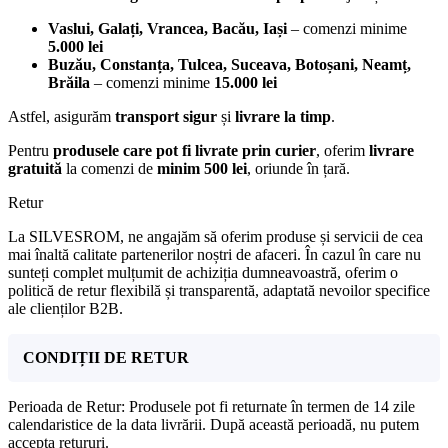
Vaslui, Galați, Vrancea, Bacău, Iași
– comenzi minime
5.000 lei
Buzău, Constanța, Tulcea, Suceava, Botoșani, Neamț,
Brăila
– comenzi minime
15.000 lei
Astfel, asigurăm
transport sigur
și
livrare la timp
.
Pentru
produsele care pot fi livrate prin curier
, oferim
livrare
gratuită
la comenzi de
minim 500 lei
, oriunde în țară.
Retur
La SILVESROM, ne angajăm să oferim produse și servicii de cea
mai înaltă calitate partenerilor noștri de afaceri. În cazul în care nu
sunteți complet mulțumit de achiziția dumneavoastră, oferim o
politică de retur flexibilă și transparentă, adaptată nevoilor specifice
ale clienților B2B.
CONDIȚII DE RETUR
Perioada de Retur: Produsele pot fi returnate în termen de 14 zile
calendaristice de la data livrării. După această perioadă, nu putem
accepta retururi.