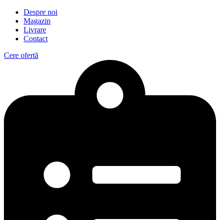
Despre noi
Magazin
Livrare
Contact
Cere ofertă