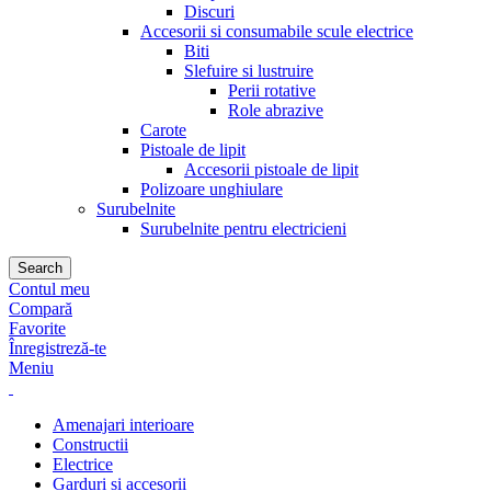
Discuri
Accesorii si consumabile scule electrice
Biti
Slefuire si lustruire
Perii rotative
Role abrazive
Carote
Pistoale de lipit
Accesorii pistoale de lipit
Polizoare unghiulare
Surubelnite
Surubelnite pentru electricieni
Search
Contul meu
Compară
Favorite
Înregistreză-te
Meniu
Amenajari interioare
Constructii
Electrice
Garduri si accesorii