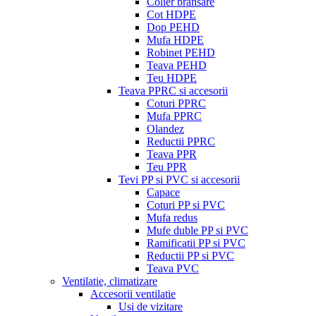
Colier bransare
Cot HDPE
Dop PEHD
Mufa HDPE
Robinet PEHD
Teava PEHD
Teu HDPE
Teava PPRC si accesorii
Coturi PPRC
Mufa PPRC
Olandez
Reductii PPRC
Teava PPR
Teu PPR
Tevi PP si PVC si accesorii
Capace
Coturi PP si PVC
Mufa redus
Mufe duble PP si PVC
Ramificatii PP si PVC
Reductii PP si PVC
Teava PVC
Ventilatie, climatizare
Accesorii ventilatie
Usi de vizitare