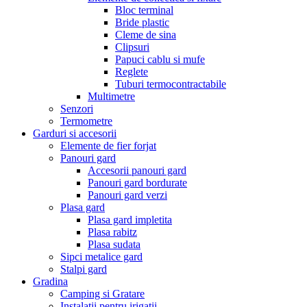
Bloc terminal
Bride plastic
Cleme de sina
Clipsuri
Papuci cablu si mufe
Reglete
Tuburi termocontractabile
Multimetre
Senzori
Termometre
Garduri si accesorii
Elemente de fier forjat
Panouri gard
Accesorii panouri gard
Panouri gard bordurate
Panouri gard verzi
Plasa gard
Plasa gard impletita
Plasa rabitz
Plasa sudata
Sipci metalice gard
Stalpi gard
Gradina
Camping si Gratare
Instalatii pentru irigatii