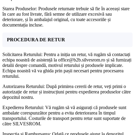
Starea Produselor: Produsele returnate trebuie să fie în aceeași stare
în care au fost livrate, fără semne de utilizare excesivă sau
deteriorare, și în ambalajul original, cu toate accesoriile și
documentația incluse.
PROCEDURA DE RETUR
Solicitarea Returului: Pentru a iniția un retur, vă rugăm să contactați
echipa noastră de asistență la office@b2b.silvesrom.ro și să furnizați
detalii despre comandă, motivul returului și produsele implicate.
Echipa noastră vă va ghida prin pașii necesari pentru procesarea
returului.
Autorizarea Returului: După primirea cererii de retur, veți primi o
autorizație de retur și instrucțiuni pentru expedierea produselor către
depozitul nostru.
Expedierea Returului: Vă rugăm să vă asigurați că produsele sunt
ambalate corespunzător pentru a evita deteriorarea în timpul
transportului. Costurile de transport pentru retur sunt suportate de
către SILVESROM.
Inspecția și Rambursarea: Odată ce produsele ajung la depozitul