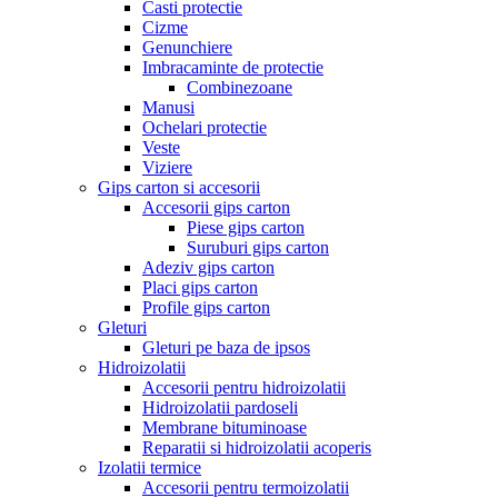
Casti protectie
Cizme
Genunchiere
Imbracaminte de protectie
Combinezoane
Manusi
Ochelari protectie
Veste
Viziere
Gips carton si accesorii
Accesorii gips carton
Piese gips carton
Suruburi gips carton
Adeziv gips carton
Placi gips carton
Profile gips carton
Gleturi
Gleturi pe baza de ipsos
Hidroizolatii
Accesorii pentru hidroizolatii
Hidroizolatii pardoseli
Membrane bituminoase
Reparatii si hidroizolatii acoperis
Izolatii termice
Accesorii pentru termoizolatii