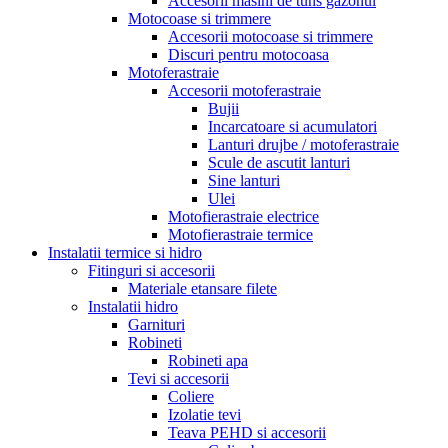
Accesorii masini de tuns gazonul
Motocoase si trimmere
Accesorii motocoase si trimmere
Discuri pentru motocoasa
Motoferastraie
Accesorii motoferastraie
Bujii
Incarcatoare si acumulatori
Lanturi drujbe / motoferastraie
Scule de ascutit lanturi
Sine lanturi
Ulei
Motofierastraie electrice
Motofierastraie termice
Instalatii termice si hidro
Fitinguri si accesorii
Materiale etansare filete
Instalatii hidro
Garnituri
Robineti
Robineti apa
Tevi si accesorii
Coliere
Izolatie tevi
Teava PEHD si accesorii