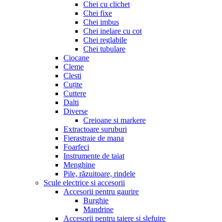
Chei cu clichet
Chei fixe
Chei imbus
Chei inelare cu cot
Chei reglabile
Chei tubulare
Ciocane
Cleme
Clesti
Cuțite
Cuttere
Dalti
Diverse
Creioane si markere
Extractoare suruburi
Fierastraie de mana
Foarfeci
Instrumente de taiat
Menghine
Pile, răzuitoare, rindele
Scule electrice si accesorii
Accesorii pentru gaurire
Burghie
Mandrine
Accesorii pentru taiere si slefuire