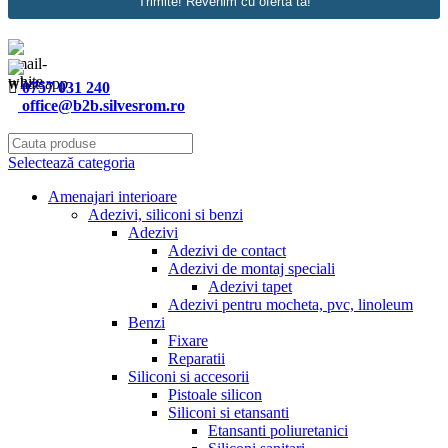
Trimite! Revenim cu oferta ta!
0757 031 240
office@b2b.silvesrom.ro
Selectează categoria
Amenajari interioare
Adezivi, siliconi si benzi
Adezivi
Adezivi de contact
Adezivi de montaj speciali
Adezivi tapet
Adezivi pentru mocheta, pvc, linoleum
Benzi
Fixare
Reparatii
Siliconi si accesorii
Pistoale silicon
Siliconi si etansanti
Etansanti poliuretanici