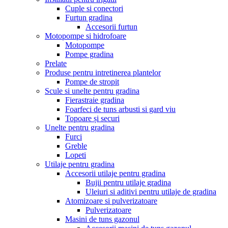
Cuple si conectori
Furtun gradina
Accesorii furtun
Motopompe si hidrofoare
Motopompe
Pompe gradina
Prelate
Produse pentru intretinerea plantelor
Pompe de stropit
Scule si unelte pentru gradina
Fierastraie gradina
Foarfeci de tuns arbusti si gard viu
Topoare și securi
Unelte pentru gradina
Furci
Greble
Lopeti
Utilaje pentru gradina
Accesorii utilaje pentru gradina
Bujii pentru utilaje gradina
Uleiuri si aditivi pentru utilaje de gradina
Atomizoare si pulverizatoare
Pulverizatoare
Masini de tuns gazonul