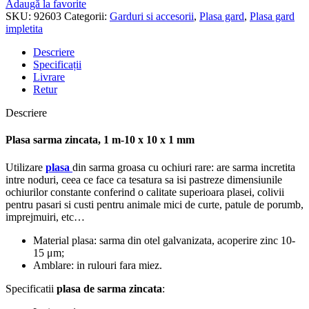
Adaugă la favorite
SKU:
92603
Categorii:
Garduri si accesorii
,
Plasa gard
,
Plasa gard
impletita
Descriere
Specificații
Livrare
Retur
Descriere
Plasa sarma zincata, 1 m-10 x 10 x 1 mm
Utilizare
plasa
din sarma groasa cu ochiuri rare: are sarma incretita
intre noduri, ceea ce face ca tesatura sa isi pastreze dimensiunile
ochiurilor constante conferind o calitate superioara plasei, colivii
pentru pasari si custi pentru animale mici de curte, patule de porumb,
imprejmuiri, etc…
Material plasa: sarma din otel galvanizata, acoperire zinc 10-
15 μm;
Amblare: in rulouri fara miez.
Specificatii
plasa de sarma zincata
: