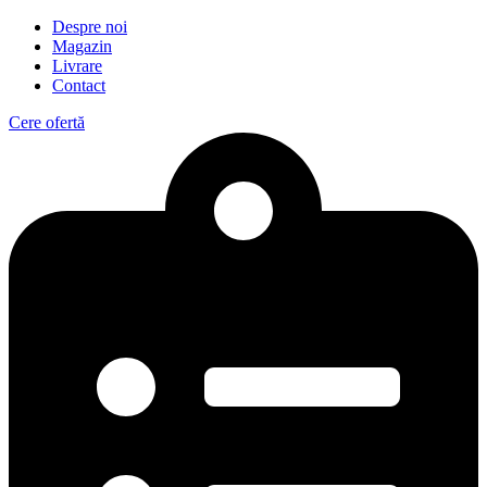
Despre noi
Magazin
Livrare
Contact
Cere ofertă