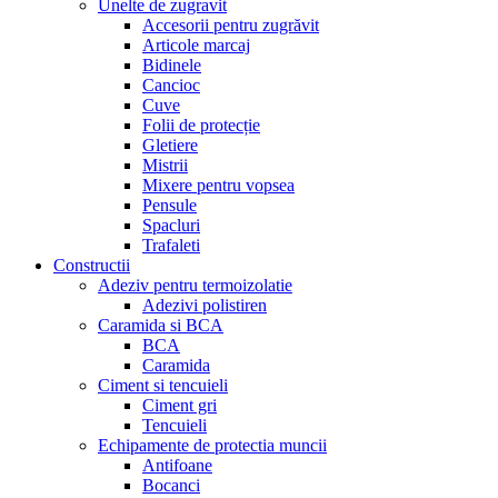
Unelte de zugravit
Accesorii pentru zugrăvit
Articole marcaj
Bidinele
Cancioc
Cuve
Folii de protecție
Gletiere
Mistrii
Mixere pentru vopsea
Pensule
Spacluri
Trafaleti
Constructii
Adeziv pentru termoizolatie
Adezivi polistiren
Caramida si BCA
BCA
Caramida
Ciment si tencuieli
Ciment gri
Tencuieli
Echipamente de protectia muncii
Antifoane
Bocanci