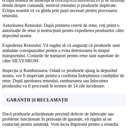
echipa noastră de asistență la office@b2b.silvesrom.ro și să furnizați
detalii despre comandă, motivul returului și produsele implicate.
Echipa noastră vă va ghida prin pașii necesari pentru procesarea
returului.
Autorizarea Returului: După primirea cererii de retur, veți primi o
autorizație de retur și instrucțiuni pentru expedierea produselor către
depozitul nostru.
Expedierea Returului: Vă rugăm să vă asigurați că produsele sunt
ambalate corespunzător pentru a evita deteriorarea în timpul
transportului. Costurile de transport pentru retur sunt suportate de
către SILVESROM.
Inspecția și Rambursarea: Odată ce produsele ajung la depozitul
nostru, vor fi inspectate pentru a confirma îndeplinirea condițiilor de
retur. După aprobarea returului, rambursarea sau înlocuirea
produsului va fi procesată în termen de 14 zile lucrătoare.
GARANȚII ȘI RECLAMAȚII
Dacă produsele achiziționate prezintă defecte de fabricație sau
probleme funcționale în perioada de garanție, vă rugăm să ne
contactați pentru asistență. Vom lucra împreună pentru a remedia