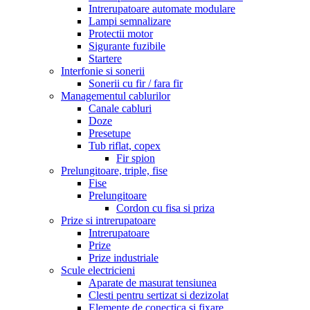
Intrerupatoare automate modulare
Lampi semnalizare
Protectii motor
Sigurante fuzibile
Startere
Interfonie si sonerii
Sonerii cu fir / fara fir
Managementul cablurilor
Canale cabluri
Doze
Presetupe
Tub riflat, copex
Fir spion
Prelungitoare, triple, fise
Fise
Prelungitoare
Cordon cu fisa si priza
Prize si intrerupatoare
Intrerupatoare
Prize
Prize industriale
Scule electricieni
Aparate de masurat tensiunea
Clesti pentru sertizat si dezizolat
Elemente de conectica si fixare