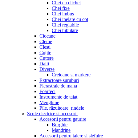
Chei cu clichet
Chei fixe
Chei imbus
Chei inelare cu cot
Chei reglabile
Chei tubulare
Ciocane
Cleme
Clesti
Cuțite
Cuttere
Dalti
Diverse
Creioane si markere
Extractoare suruburi
Fierastraie de mana
Foarfeci
Instrumente de taiat
Menghine
Pile, răzuitoare, rindele
Scule electrice si accesorii
Accesorii pentru gaurire
Burghie
Mandrine
Accesorii pentru taiere si slefuire