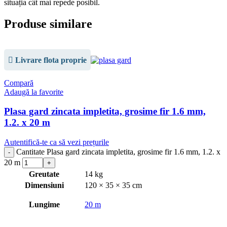
situația cât mai repede posibil.
Produse similare
Livrare flota proprie
Compară
Adaugă la favorite
Plasa gard zincata impletita, grosime fir 1.6 mm,
1.2. x 20 m
Autentifică-te ca să vezi prețurile
Cantitate Plasa gard zincata impletita, grosime fir 1.6 mm, 1.2. x
20 m
Greutate
14 kg
Dimensiuni
120 × 35 × 35 cm
Lungime
20 m