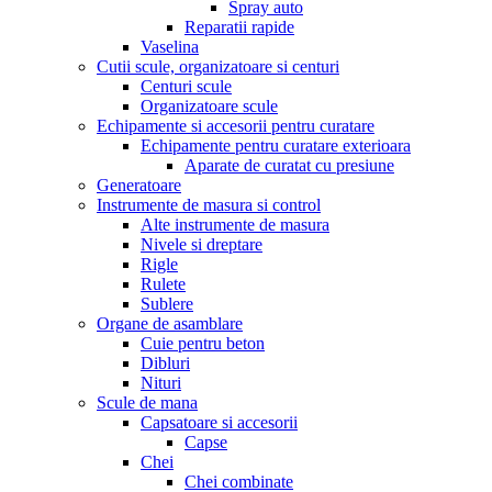
Spray auto
Reparatii rapide
Vaselina
Cutii scule, organizatoare si centuri
Centuri scule
Organizatoare scule
Echipamente si accesorii pentru curatare
Echipamente pentru curatare exterioara
Aparate de curatat cu presiune
Generatoare
Instrumente de masura si control
Alte instrumente de masura
Nivele si dreptare
Rigle
Rulete
Sublere
Organe de asamblare
Cuie pentru beton
Dibluri
Nituri
Scule de mana
Capsatoare si accesorii
Capse
Chei
Chei combinate