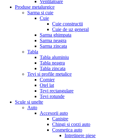
Ventilatoare
Produse metalurgice
Sarma si cuie
Cuie
Cuie constructii
Cuie de uz general
Sarma ghimpata
Sarma neagra
Sarma zincata
Tabla
Tabla aluminiu
Tabla neagra
Tabla zincata
Tevi si profile metalice
Cornier
Otel lat
Tevi rectangulare
Tevi rotunde
Scule si unelte
Auto
Accesorii auto
Canistre
Chingi si corzi auto
Cosmetica auto
Intretinere piese