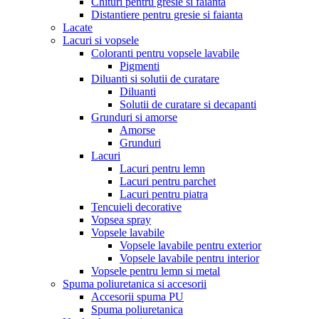
Chituri pentru gresie si faianta
Distantiere pentru gresie si faianta
Lacate
Lacuri si vopsele
Coloranti pentru vopsele lavabile
Pigmenti
Diluanti si solutii de curatare
Diluanti
Solutii de curatare si decapanti
Grunduri si amorse
Amorse
Grunduri
Lacuri
Lacuri pentru lemn
Lacuri pentru parchet
Lacuri pentru piatra
Tencuieli decorative
Vopsea spray
Vopsele lavabile
Vopsele lavabile pentru exterior
Vopsele lavabile pentru interior
Vopsele pentru lemn si metal
Spuma poliuretanica si accesorii
Accesorii spuma PU
Spuma poliuretanica