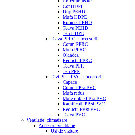
Colier bransare
Cot HDPE
Dop PEHD
Mufa HDPE
Robinet PEHD
Teava PEHD
Teu HDPE
Teava PPRC si accesorii
Coturi PPRC
Mufa PPRC
Olandez
Reductii PPRC
Teava PPR
Teu PPR
Tevi PP si PVC si accesorii
Capace
Coturi PP si PVC
Mufa redus
Mufe duble PP si PVC
Ramificatii PP si PVC
Reductii PP si PVC
Teava PVC
Ventilatie, climatizare
Accesorii ventilatie
Usi de vizitare