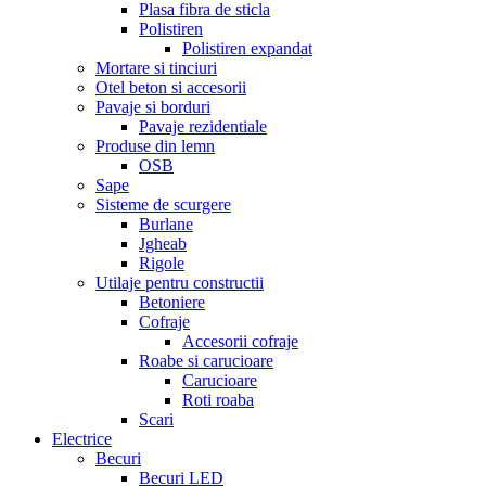
Plasa fibra de sticla
Polistiren
Polistiren expandat
Mortare si tinciuri
Otel beton si accesorii
Pavaje si borduri
Pavaje rezidentiale
Produse din lemn
OSB
Sape
Sisteme de scurgere
Burlane
Jgheab
Rigole
Utilaje pentru constructii
Betoniere
Cofraje
Accesorii cofraje
Roabe si carucioare
Carucioare
Roti roaba
Scari
Electrice
Becuri
Becuri LED