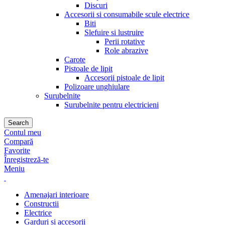
Discuri
Accesorii si consumabile scule electrice
Biti
Slefuire si lustruire
Perii rotative
Role abrazive
Carote
Pistoale de lipit
Accesorii pistoale de lipit
Polizoare unghiulare
Surubelnite
Surubelnite pentru electricieni
Search
Contul meu
Compară
Favorite
Înregistreză-te
Meniu
Amenajari interioare
Constructii
Electrice
Garduri si accesorii