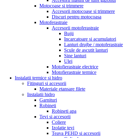
Accesorii masini de tuns gazonul
Motocoase si trimmere
Accesorii motocoase si trimmere
Discuri pentru motocoasa
Motoferastraie
Accesorii motoferastraie
Bujii
Incarcatoare si acumulatori
Lanturi drujbe / motoferastraie
Scule de ascutit lanturi
Sine lanturi
Ulei
Motofierastraie electrice
Motofierastraie termice
Instalatii termice si hidro
Fitinguri si accesorii
Materiale etansare filete
Instalatii hidro
Garnituri
Robineti
Robineti apa
Tevi si accesorii
Coliere
Izolatie tevi
Teava PEHD si accesorii