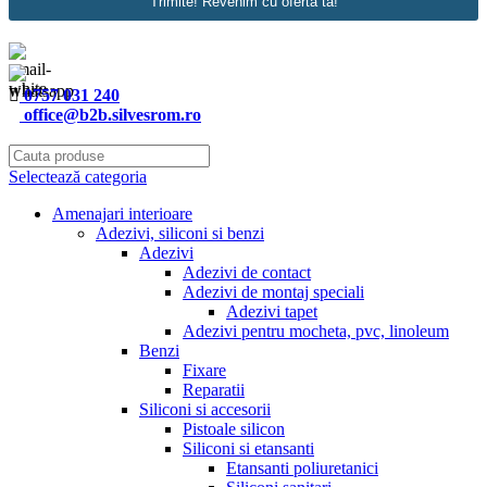
Trimite! Revenim cu oferta ta!
0757 031 240
office@b2b.silvesrom.ro
Selectează categoria
Amenajari interioare
Adezivi, siliconi si benzi
Adezivi
Adezivi de contact
Adezivi de montaj speciali
Adezivi tapet
Adezivi pentru mocheta, pvc, linoleum
Benzi
Fixare
Reparatii
Siliconi si accesorii
Pistoale silicon
Siliconi si etansanti
Etansanti poliuretanici