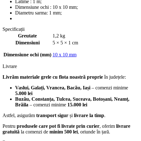
Latime : 1 m;
Dimensiune ochi : 10 x 10 mm;
Diametru sarma: 1 mm;
Specificații
Greutate
1,2 kg
Dimensiuni
5 × 5 × 1 cm
Dimensiune ochi (mm)
10 x 10 mm
Livrare
Livrăm materiale grele cu flota noastră proprie
în județele:
Vaslui, Galați, Vrancea, Bacău, Iași
– comenzi minime
5.000 lei
Buzău, Constanța, Tulcea, Suceava, Botoșani, Neamț,
Brăila
– comenzi minime
15.000 lei
Astfel, asigurăm
transport sigur
și
livrare la timp
.
Pentru
produsele care pot fi livrate prin curier
, oferim
livrare
gratuită
la comenzi de
minim 500 lei
, oriunde în țară.