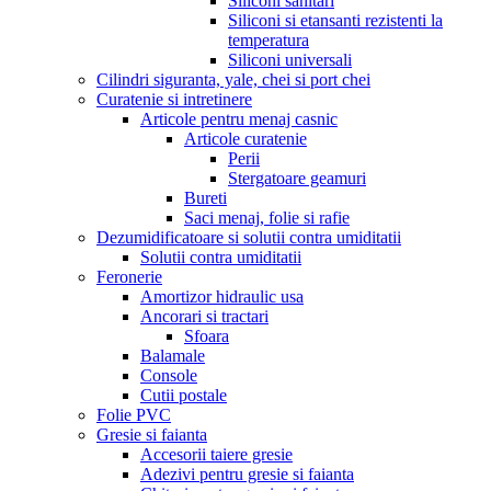
Siliconi sanitari
Siliconi si etansanti rezistenti la
temperatura
Siliconi universali
Cilindri siguranta, yale, chei si port chei
Curatenie si intretinere
Articole pentru menaj casnic
Articole curatenie
Perii
Stergatoare geamuri
Bureti
Saci menaj, folie si rafie
Dezumidificatoare si solutii contra umiditatii
Solutii contra umiditatii
Feronerie
Amortizor hidraulic usa
Ancorari si tractari
Sfoara
Balamale
Console
Cutii postale
Folie PVC
Gresie si faianta
Accesorii taiere gresie
Adezivi pentru gresie si faianta