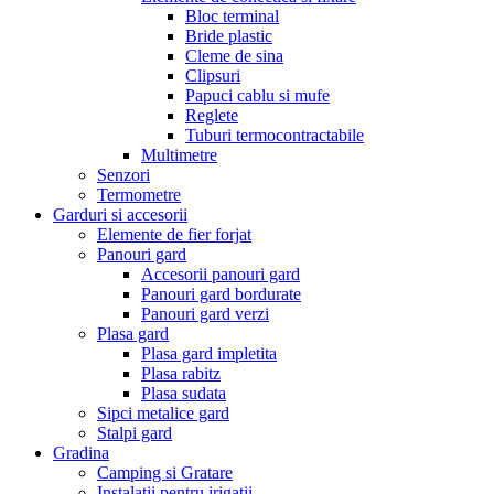
Bloc terminal
Bride plastic
Cleme de sina
Clipsuri
Papuci cablu si mufe
Reglete
Tuburi termocontractabile
Multimetre
Senzori
Termometre
Garduri si accesorii
Elemente de fier forjat
Panouri gard
Accesorii panouri gard
Panouri gard bordurate
Panouri gard verzi
Plasa gard
Plasa gard impletita
Plasa rabitz
Plasa sudata
Sipci metalice gard
Stalpi gard
Gradina
Camping si Gratare
Instalatii pentru irigatii