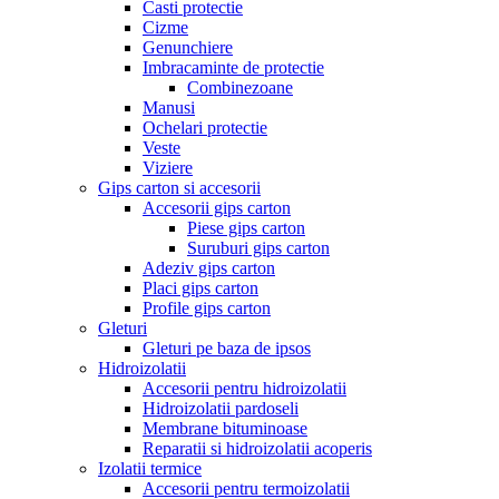
Casti protectie
Cizme
Genunchiere
Imbracaminte de protectie
Combinezoane
Manusi
Ochelari protectie
Veste
Viziere
Gips carton si accesorii
Accesorii gips carton
Piese gips carton
Suruburi gips carton
Adeziv gips carton
Placi gips carton
Profile gips carton
Gleturi
Gleturi pe baza de ipsos
Hidroizolatii
Accesorii pentru hidroizolatii
Hidroizolatii pardoseli
Membrane bituminoase
Reparatii si hidroizolatii acoperis
Izolatii termice
Accesorii pentru termoizolatii