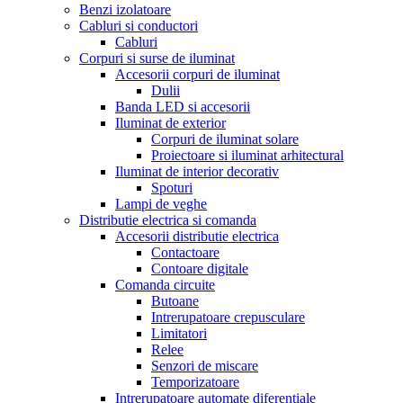
Benzi izolatoare
Cabluri si conductori
Cabluri
Corpuri si surse de iluminat
Accesorii corpuri de iluminat
Dulii
Banda LED si accesorii
Iluminat de exterior
Corpuri de iluminat solare
Proiectoare si iluminat arhitectural
Iluminat de interior decorativ
Spoturi
Lampi de veghe
Distributie electrica si comanda
Accesorii distributie electrica
Contactoare
Contoare digitale
Comanda circuite
Butoane
Intrerupatoare crepusculare
Limitatori
Relee
Senzori de miscare
Temporizatoare
Intrerupatoare automate diferentiale