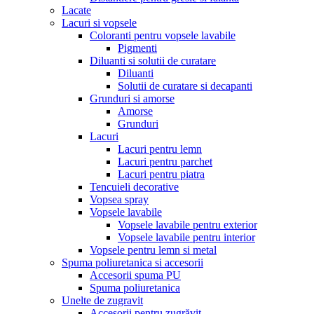
Lacate
Lacuri si vopsele
Coloranti pentru vopsele lavabile
Pigmenti
Diluanti si solutii de curatare
Diluanti
Solutii de curatare si decapanti
Grunduri si amorse
Amorse
Grunduri
Lacuri
Lacuri pentru lemn
Lacuri pentru parchet
Lacuri pentru piatra
Tencuieli decorative
Vopsea spray
Vopsele lavabile
Vopsele lavabile pentru exterior
Vopsele lavabile pentru interior
Vopsele pentru lemn si metal
Spuma poliuretanica si accesorii
Accesorii spuma PU
Spuma poliuretanica
Unelte de zugravit
Accesorii pentru zugrăvit