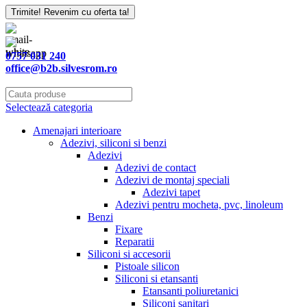
Trimite! Revenim cu oferta ta!
Email
*
0757 031 240
office@b2b.silvesrom.ro
Selectează categoria
Amenajari interioare
Adezivi, siliconi si benzi
Adezivi
Adezivi de contact
Adezivi de montaj speciali
Adezivi tapet
Adezivi pentru mocheta, pvc, linoleum
Benzi
Fixare
Reparatii
Siliconi si accesorii
Pistoale silicon
Siliconi si etansanti
Etansanti poliuretanici
Siliconi sanitari