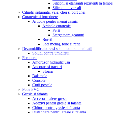
Siliconi si etansanti rezistenti la tempe
Siliconi universali
Cilindri siguranta, yale, chei si port chei
Curatenie si intretinere
Articole pentru menaj casnic
Articole curatenie
Perii
Stergatoare geamuri
Bureti
Saci menaj, folie si rafie
Dezumidificatoare si solutii contra umiditatii
Solutii contra umiditatii
Feronerie
Amortizor hidraulic usa
Ancorari si tractari
Sfoara
Balamale
Console
Cutii postale
Folie PVC
Gresie si faianta
Accesorii taiere gresie
Adezivi pentru gresie si faianta
Chituri pentru gresie si faianta
Distantiere pentru gresie si faianta