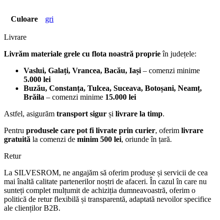
Culoare
gri
Livrare
Livrăm materiale grele cu flota noastră proprie
în județele:
Vaslui, Galați, Vrancea, Bacău, Iași
– comenzi minime
5.000 lei
Buzău, Constanța, Tulcea, Suceava, Botoșani, Neamț,
Brăila
– comenzi minime
15.000 lei
Astfel, asigurăm
transport sigur
și
livrare la timp
.
Pentru
produsele care pot fi livrate prin curier
, oferim
livrare
gratuită
la comenzi de
minim 500 lei
, oriunde în țară.
Retur
La SILVESROM, ne angajăm să oferim produse și servicii de cea
mai înaltă calitate partenerilor noștri de afaceri. În cazul în care nu
sunteți complet mulțumit de achiziția dumneavoastră, oferim o
politică de retur flexibilă și transparentă, adaptată nevoilor specifice
ale clienților B2B.