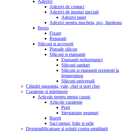
Adezivi
Adezivi de contact
Adezivi de montaj speciali
Adezivi tapet
Adezivi pentru mocheta, pvc, linoleum
Benzi
Fixare
Reparatii
Siliconi si accesorii
Pistoale silicon
Siliconi si etansanti
Etansanti poliuretanici
Siliconi sanitari
Siliconi si etansanti rezistenti la
temperatura
Siliconi universali
Cilindri siguranta, yale, chei si port chei
Curatenie si intretinere
Articole pentru menaj casnic
Articole curatenie
Perii
Stergatoare geamuri
Bureti
Saci menaj, folie si rafie
Dezumidificatoare si solutii contra umiditatii