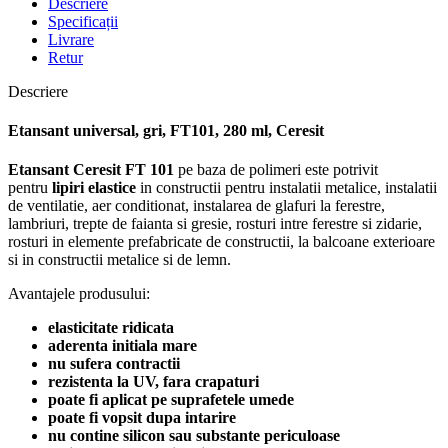
Descriere
Specificații
Livrare
Retur
Descriere
Etansant universal, gri, FT101, 280 ml, Ceresit
Etansant Ceresit FT 101
pe baza de polimeri este potrivit
pentru
lipiri elastice
in constructii pentru instalatii metalice, instalatii
de ventilatie, aer conditionat, instalarea de glafuri la ferestre,
lambriuri, trepte de faianta si gresie, rosturi intre ferestre si zidarie,
rosturi in elemente prefabricate de constructii, la balcoane exterioare
si in constructii metalice si de lemn.
Avantajele produsului:
elasticitate ridicata
aderenta initiala mare
nu sufera contractii
rezistenta la UV, fara crapaturi
poate fi aplicat pe suprafetele umede
poate fi vopsit dupa intarire
nu contine silicon sau substante periculoase