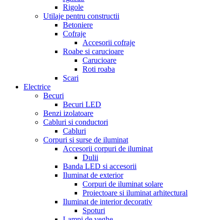
Rigole
Utilaje pentru constructii
Betoniere
Cofraje
Accesorii cofraje
Roabe si carucioare
Carucioare
Roti roaba
Scari
Electrice
Becuri
Becuri LED
Benzi izolatoare
Cabluri si conductori
Cabluri
Corpuri si surse de iluminat
Accesorii corpuri de iluminat
Dulii
Banda LED si accesorii
Iluminat de exterior
Corpuri de iluminat solare
Proiectoare si iluminat arhitectural
Iluminat de interior decorativ
Spoturi
Lampi de veghe