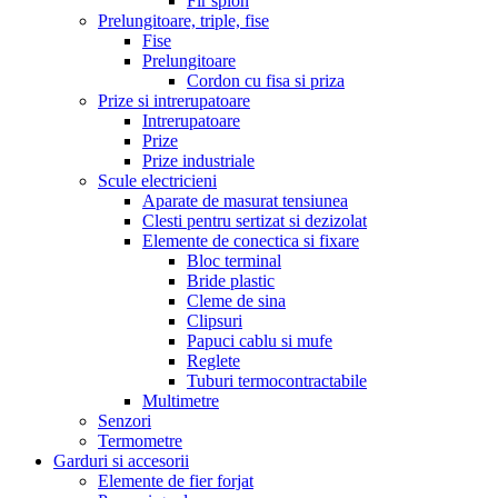
Fir spion
Prelungitoare, triple, fise
Fise
Prelungitoare
Cordon cu fisa si priza
Prize si intrerupatoare
Intrerupatoare
Prize
Prize industriale
Scule electricieni
Aparate de masurat tensiunea
Clesti pentru sertizat si dezizolat
Elemente de conectica si fixare
Bloc terminal
Bride plastic
Cleme de sina
Clipsuri
Papuci cablu si mufe
Reglete
Tuburi termocontractabile
Multimetre
Senzori
Termometre
Garduri si accesorii
Elemente de fier forjat