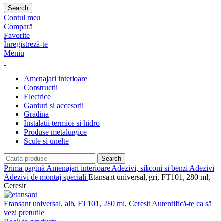
Search
Contul meu
Compară
Favorite
Înregistreză-te
Meniu
Amenajari interioare
Constructii
Electrice
Garduri si accesorii
Gradina
Instalatii termice si hidro
Produse metalurgice
Scule si unelte
Search
Prima pagină
Amenajari interioare
Adezivi, siliconi si benzi
Adezivi
Adezivi de montaj speciali
Etansant universal, gri, FT101, 280 ml,
Ceresit
Etansant universal, alb, FT101, 280 ml, Ceresit
Autentifică-te ca să
vezi prețurile