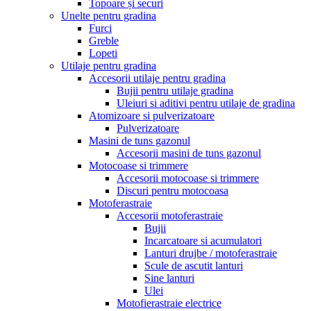
Topoare și securi
Unelte pentru gradina
Furci
Greble
Lopeti
Utilaje pentru gradina
Accesorii utilaje pentru gradina
Bujii pentru utilaje gradina
Uleiuri si aditivi pentru utilaje de gradina
Atomizoare si pulverizatoare
Pulverizatoare
Masini de tuns gazonul
Accesorii masini de tuns gazonul
Motocoase si trimmere
Accesorii motocoase si trimmere
Discuri pentru motocoasa
Motoferastraie
Accesorii motoferastraie
Bujii
Incarcatoare si acumulatori
Lanturi drujbe / motoferastraie
Scule de ascutit lanturi
Sine lanturi
Ulei
Motofierastraie electrice