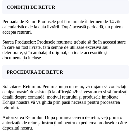
CONDIȚII DE RETUR
Perioada de Retur: Produsele pot fi returnate în termen de 14 zile
calendaristice de la data livrării. După această perioadă, nu putem
accepta retururi.
Starea Produselor: Produsele returnate trebuie să fie în aceeași stare
în care au fost livrate, fără semne de utilizare excesivă sau
deteriorare, și în ambalajul original, cu toate accesoriile și
documentația incluse.
PROCEDURA DE RETUR
Solicitarea Returului: Pentru a iniția un retur, vă rugăm să contactați
echipa noastră de asistență la office@b2b.silvesrom.ro și să furnizați
detalii despre comandă, motivul returului și produsele implicate.
Echipa noastră vă va ghida prin pașii necesari pentru procesarea
returului.
Autorizarea Returului: După primirea cererii de retur, veți primi o
autorizație de retur și instrucțiuni pentru expedierea produselor către
depozitul nostru.