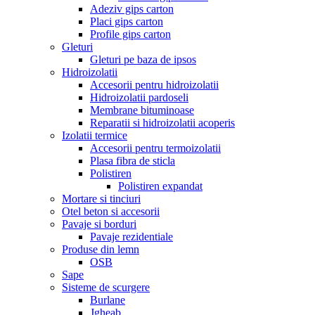
Adeziv gips carton
Placi gips carton
Profile gips carton
Gleturi
Gleturi pe baza de ipsos
Hidroizolatii
Accesorii pentru hidroizolatii
Hidroizolatii pardoseli
Membrane bituminoase
Reparatii si hidroizolatii acoperis
Izolatii termice
Accesorii pentru termoizolatii
Plasa fibra de sticla
Polistiren
Polistiren expandat
Mortare si tinciuri
Otel beton si accesorii
Pavaje si borduri
Pavaje rezidentiale
Produse din lemn
OSB
Sape
Sisteme de scurgere
Burlane
Jgheab