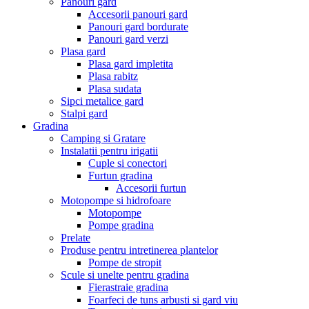
Panouri gard
Accesorii panouri gard
Panouri gard bordurate
Panouri gard verzi
Plasa gard
Plasa gard impletita
Plasa rabitz
Plasa sudata
Sipci metalice gard
Stalpi gard
Gradina
Camping si Gratare
Instalatii pentru irigatii
Cuple si conectori
Furtun gradina
Accesorii furtun
Motopompe si hidrofoare
Motopompe
Pompe gradina
Prelate
Produse pentru intretinerea plantelor
Pompe de stropit
Scule si unelte pentru gradina
Fierastraie gradina
Foarfeci de tuns arbusti si gard viu