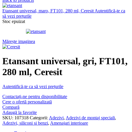
Back to products
Etansant universal, maro, FT101, 280 ml, Ceresit
Autentifică-te ca
să vezi prețurile
Stoc epuizat
Mărește imaginea
Etansant universal, gri, FT101,
280 ml, Ceresit
Autentifică-te ca să vezi prețurile
Contactați-ne pentru disponibilitate
Cere o ofertă personalizată
Compară
Adaugă la favorite
SKU:
107318
Categorii:
Adezivi
,
Adezivi de montaj speciali
,
Adezivi, siliconi si benzi
,
Amenajari interioare