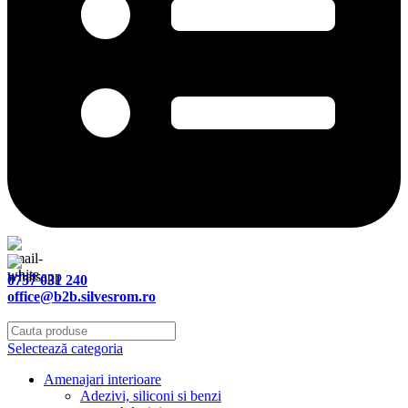
0757 031 240
office@b2b.silvesrom.ro
Selectează categoria
Amenajari interioare
Adezivi, siliconi si benzi