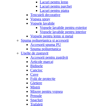
Lacuri pentru lemn
Lacuri pentru parchet
Lacuri pentru piatra
Tencuieli decorative
Vopsea spray
Vopsele lavabile
Vopsele lavabile pentru exterior
Vopsele lavabile pentru interior
Vopsele pentru lemn si metal
Spuma poliuretanica si accesorii
Accesorii spuma PU
Spuma poliuretanica
Unelte de zugravit
Accesorii pentru zugrăvit
Articole marcaj
Bidinele
Cancioc
Cuve
Folii de protecție
Gletiere
Mistrii
Mixere pentru vopsea
Pensule
Spacluri
Trafaleti