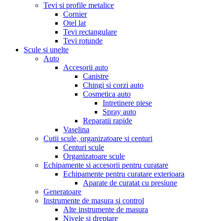
Tevi si profile metalice
Cornier
Otel lat
Tevi rectangulare
Tevi rotunde
Scule si unelte
Auto
Accesorii auto
Canistre
Chingi si corzi auto
Cosmetica auto
Intretinere piese
Spray auto
Reparatii rapide
Vaselina
Cutii scule, organizatoare si centuri
Centuri scule
Organizatoare scule
Echipamente si accesorii pentru curatare
Echipamente pentru curatare exterioara
Aparate de curatat cu presiune
Generatoare
Instrumente de masura si control
Alte instrumente de masura
Nivele si dreptare