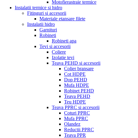
Motofierastraie termice
Instalatii termice si hidro
Fitinguri si accesorii
Materiale etansare filete
Instalatii hidro
Garnituri
Robineti
Robineti apa
Tevi si accesorii
Coliere
Izolatie tevi
Teava PEHD si accesorii
Colier bransare
Cot HDPE
Dop PEHD
Mufa HDPE
Robinet PEHD
Teava PEHD
Teu HDPE
Teava PPRC si accesorii
Coturi PPRC
Mufa PPRC
Olandez
Reductii PPRC
Teava PPR