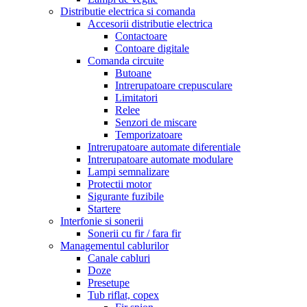
Distributie electrica si comanda
Accesorii distributie electrica
Contactoare
Contoare digitale
Comanda circuite
Butoane
Intrerupatoare crepusculare
Limitatori
Relee
Senzori de miscare
Temporizatoare
Intrerupatoare automate diferentiale
Intrerupatoare automate modulare
Lampi semnalizare
Protectii motor
Sigurante fuzibile
Startere
Interfonie si sonerii
Sonerii cu fir / fara fir
Managementul cablurilor
Canale cabluri
Doze
Presetupe
Tub riflat, copex