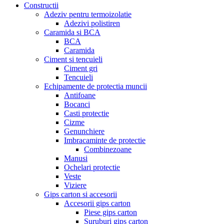
Constructii
Adeziv pentru termoizolatie
Adezivi polistiren
Caramida si BCA
BCA
Caramida
Ciment si tencuieli
Ciment gri
Tencuieli
Echipamente de protectia muncii
Antifoane
Bocanci
Casti protectie
Cizme
Genunchiere
Imbracaminte de protectie
Combinezoane
Manusi
Ochelari protectie
Veste
Viziere
Gips carton si accesorii
Accesorii gips carton
Piese gips carton
Suruburi gips carton