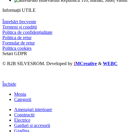
Bulevardul Republicii 110, Bârlad, Județ Vaslui
Informații UTILE
Întrebări frecvente
Termeni și condiții
Politica de confidențialitate
Politica de retur
Formular de retur
Politica cookies
Setari GDPR
© B2B SILVESROM. Developed by
I
MCreative
&
WEBC
Închide
Meniu
Categorii
Amenajari interioare
Constructii
Electrice
Garduri si accesorii
Gradina