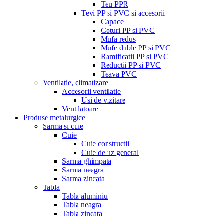
Teu PPR
Tevi PP si PVC si accesorii
Capace
Coturi PP si PVC
Mufa redus
Mufe duble PP si PVC
Ramificatii PP si PVC
Reductii PP si PVC
Teava PVC
Ventilatie, climatizare
Accesorii ventilatie
Usi de vizitare
Ventilatoare
Produse metalurgice
Sarma si cuie
Cuie
Cuie constructii
Cuie de uz general
Sarma ghimpata
Sarma neagra
Sarma zincata
Tabla
Tabla aluminiu
Tabla neagra
Tabla zincata