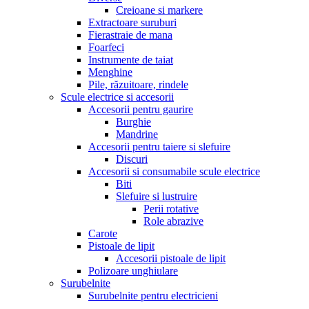
Creioane si markere
Extractoare suruburi
Fierastraie de mana
Foarfeci
Instrumente de taiat
Menghine
Pile, răzuitoare, rindele
Scule electrice si accesorii
Accesorii pentru gaurire
Burghie
Mandrine
Accesorii pentru taiere si slefuire
Discuri
Accesorii si consumabile scule electrice
Biti
Slefuire si lustruire
Perii rotative
Role abrazive
Carote
Pistoale de lipit
Accesorii pistoale de lipit
Polizoare unghiulare
Surubelnite
Surubelnite pentru electricieni