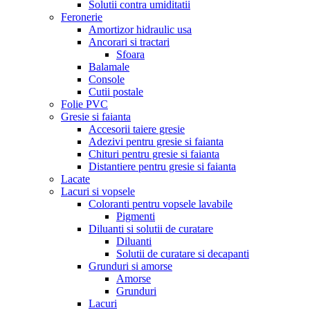
Solutii contra umiditatii
Feronerie
Amortizor hidraulic usa
Ancorari si tractari
Sfoara
Balamale
Console
Cutii postale
Folie PVC
Gresie si faianta
Accesorii taiere gresie
Adezivi pentru gresie si faianta
Chituri pentru gresie si faianta
Distantiere pentru gresie si faianta
Lacate
Lacuri si vopsele
Coloranti pentru vopsele lavabile
Pigmenti
Diluanti si solutii de curatare
Diluanti
Solutii de curatare si decapanti
Grunduri si amorse
Amorse
Grunduri
Lacuri