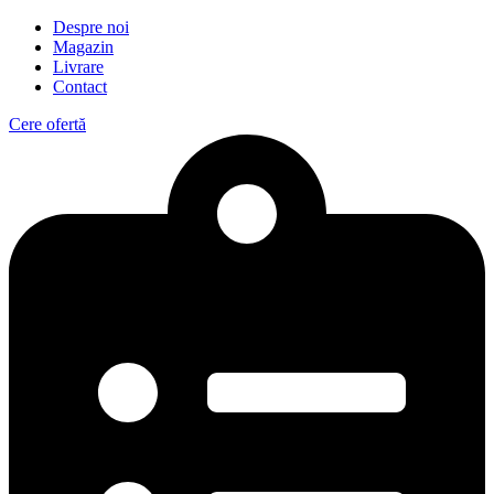
Despre noi
Magazin
Livrare
Contact
Cere ofertă