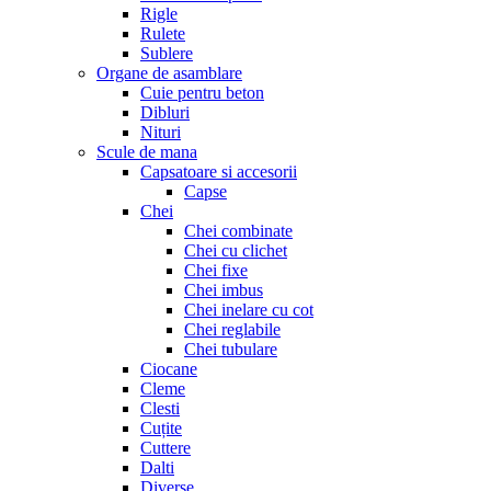
Rigle
Rulete
Sublere
Organe de asamblare
Cuie pentru beton
Dibluri
Nituri
Scule de mana
Capsatoare si accesorii
Capse
Chei
Chei combinate
Chei cu clichet
Chei fixe
Chei imbus
Chei inelare cu cot
Chei reglabile
Chei tubulare
Ciocane
Cleme
Clesti
Cuțite
Cuttere
Dalti
Diverse