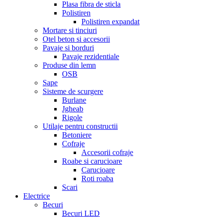
Plasa fibra de sticla
Polistiren
Polistiren expandat
Mortare si tinciuri
Otel beton si accesorii
Pavaje si borduri
Pavaje rezidentiale
Produse din lemn
OSB
Sape
Sisteme de scurgere
Burlane
Jgheab
Rigole
Utilaje pentru constructii
Betoniere
Cofraje
Accesorii cofraje
Roabe si carucioare
Carucioare
Roti roaba
Scari
Electrice
Becuri
Becuri LED