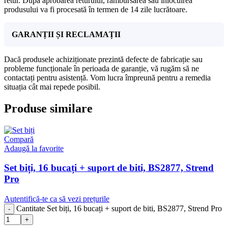
retur. După aprobarea returului, rambursarea sau înlocuirea
produsului va fi procesată în termen de 14 zile lucrătoare.
GARANȚII ȘI RECLAMAȚII
Dacă produsele achiziționate prezintă defecte de fabricație sau
probleme funcționale în perioada de garanție, vă rugăm să ne
contactați pentru asistență. Vom lucra împreună pentru a remedia
situația cât mai repede posibil.
Produse similare
Compară
Adaugă la favorite
Set biți, 16 bucați + suport de biti, BS2877, Strend
Pro
Autentifică-te ca să vezi prețurile
Cantitate Set biți, 16 bucați + suport de biti, BS2877, Strend Pro