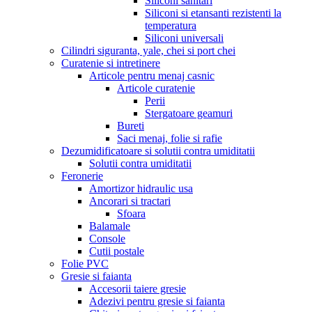
Siliconi sanitari
Siliconi si etansanti rezistenti la
temperatura
Siliconi universali
Cilindri siguranta, yale, chei si port chei
Curatenie si intretinere
Articole pentru menaj casnic
Articole curatenie
Perii
Stergatoare geamuri
Bureti
Saci menaj, folie si rafie
Dezumidificatoare si solutii contra umiditatii
Solutii contra umiditatii
Feronerie
Amortizor hidraulic usa
Ancorari si tractari
Sfoara
Balamale
Console
Cutii postale
Folie PVC
Gresie si faianta
Accesorii taiere gresie
Adezivi pentru gresie si faianta