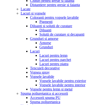
Chituri pentru gresie si faianta
Distantiere pentru gresie si faianta
Lacate
Lacuri si vopsele
Coloranti pentru vopsele lavabile
Pigmenti
Diluanti si solutii de curatare
Diluanti
Solutii de curatare si decapanti
Grunduri si amorse
Amorse
Grunduri
Lacuri
Lacuri pentru lemn
Lacuri pentru parchet
Lacuri pentru piatra
Tencuieli decorative
Vopsea spray
Vopsele lavabile
Vopsele lavabile pentru exterior
Vopsele lavabile pentru interior
Vopsele pentru lemn si metal
Spuma poliuretanica si accesorii
Accesorii spuma PU
Spuma poliuretanica