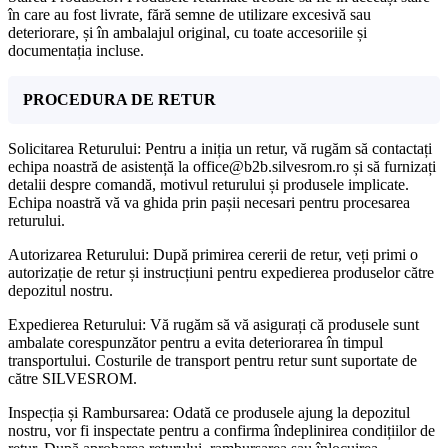
în care au fost livrate, fără semne de utilizare excesivă sau
deteriorare, și în ambalajul original, cu toate accesoriile și
documentația incluse.
PROCEDURA DE RETUR
Solicitarea Returului: Pentru a iniția un retur, vă rugăm să contactați
echipa noastră de asistență la office@b2b.silvesrom.ro și să furnizați
detalii despre comandă, motivul returului și produsele implicate.
Echipa noastră vă va ghida prin pașii necesari pentru procesarea
returului.
Autorizarea Returului: După primirea cererii de retur, veți primi o
autorizație de retur și instrucțiuni pentru expedierea produselor către
depozitul nostru.
Expedierea Returului: Vă rugăm să vă asigurați că produsele sunt
ambalate corespunzător pentru a evita deteriorarea în timpul
transportului. Costurile de transport pentru retur sunt suportate de
către SILVESROM.
Inspecția și Rambursarea: Odată ce produsele ajung la depozitul
nostru, vor fi inspectate pentru a confirma îndeplinirea condițiilor de