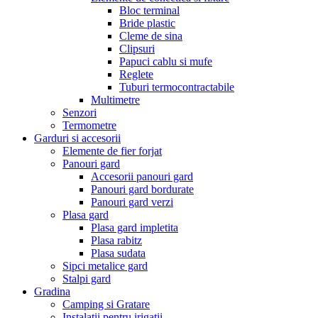
Bloc terminal
Bride plastic
Cleme de sina
Clipsuri
Papuci cablu si mufe
Reglete
Tuburi termocontractabile
Multimetre
Senzori
Termometre
Garduri si accesorii
Elemente de fier forjat
Panouri gard
Accesorii panouri gard
Panouri gard bordurate
Panouri gard verzi
Plasa gard
Plasa gard impletita
Plasa rabitz
Plasa sudata
Sipci metalice gard
Stalpi gard
Gradina
Camping si Gratare
Instalatii pentru irigatii