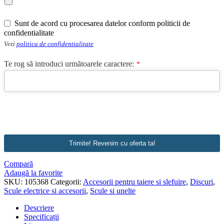
Sunt de acord cu procesarea datelor conform politicii de
confidentialitate
Vezi
politica de confidentialitate
Te rog să introduci următoarele caractere:
*
Phone
Number
*
Trimite! Revenim cu oferta ta!
Compară
Adaugă la favorite
SKU:
105368
Categorii:
Accesorii pentru taiere si slefuire
,
Discuri
,
Scule electrice si accesorii
,
Scule si unelte
Descriere
Specificații