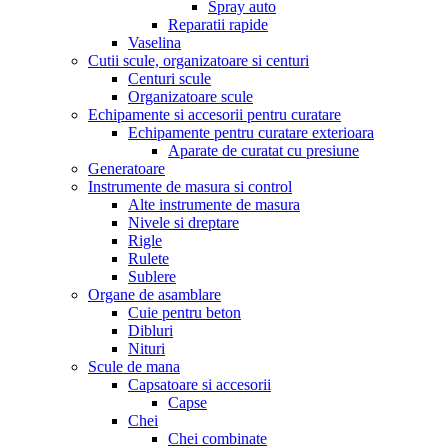
Spray auto
Reparatii rapide
Vaselina
Cutii scule, organizatoare si centuri
Centuri scule
Organizatoare scule
Echipamente si accesorii pentru curatare
Echipamente pentru curatare exterioara
Aparate de curatat cu presiune
Generatoare
Instrumente de masura si control
Alte instrumente de masura
Nivele si dreptare
Rigle
Rulete
Sublere
Organe de asamblare
Cuie pentru beton
Dibluri
Nituri
Scule de mana
Capsatoare si accesorii
Capse
Chei
Chei combinate