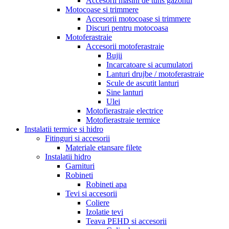
Accesorii masini de tuns gazonul
Motocoase si trimmere
Accesorii motocoase si trimmere
Discuri pentru motocoasa
Motoferastraie
Accesorii motoferastraie
Bujii
Incarcatoare si acumulatori
Lanturi drujbe / motoferastraie
Scule de ascutit lanturi
Sine lanturi
Ulei
Motofierastraie electrice
Motofierastraie termice
Instalatii termice si hidro
Fitinguri si accesorii
Materiale etansare filete
Instalatii hidro
Garnituri
Robineti
Robineti apa
Tevi si accesorii
Coliere
Izolatie tevi
Teava PEHD si accesorii