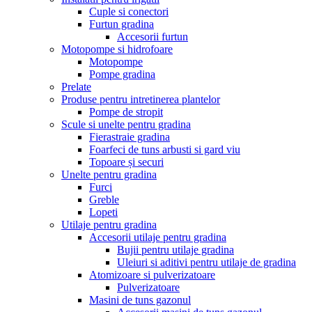
Cuple si conectori
Furtun gradina
Accesorii furtun
Motopompe si hidrofoare
Motopompe
Pompe gradina
Prelate
Produse pentru intretinerea plantelor
Pompe de stropit
Scule si unelte pentru gradina
Fierastraie gradina
Foarfeci de tuns arbusti si gard viu
Topoare și securi
Unelte pentru gradina
Furci
Greble
Lopeti
Utilaje pentru gradina
Accesorii utilaje pentru gradina
Bujii pentru utilaje gradina
Uleiuri si aditivi pentru utilaje de gradina
Atomizoare si pulverizatoare
Pulverizatoare
Masini de tuns gazonul