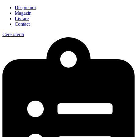
Despre noi
Magazin
Livrare
Contact
Cere ofertă