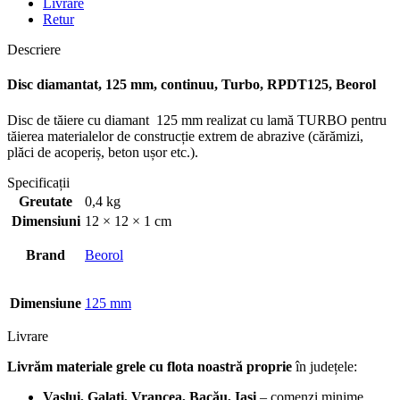
Livrare
Retur
Descriere
Disc diamantat, 125 mm, continuu, Turbo, RPDT125, Beorol
Disc de tăiere cu diamant 125 mm realizat cu lamă TURBO pentru
tăierea materialelor de construcție extrem de abrazive (cărămizi,
plăci de acoperiș, beton ușor etc.).
Specificații
Greutate
0,4 kg
Dimensiuni
12 × 12 × 1 cm
Brand
Beorol
Dimensiune
125 mm
Livrare
Livrăm materiale grele cu flota noastră proprie
în județele:
Vaslui, Galați, Vrancea, Bacău, Iași
– comenzi minime