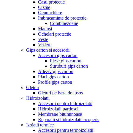
Casti protectie
Cizme
Genunchiere
Imbracaminte de protectie
Combinezoane
Manusi
Ochelari protectie
Veste
Viziere
Gips carton si accesorii
Accesorii gips carton
Piese gips carton
Suruburi gips carton
Adeziv gips carton
Placi gips carton
Profile gips carton
Gleturi
Gleturi pe baza de ipsos
Hidroizolatii
Accesorii pentru hidroizolatii
Hidroizolatii pardoseli
Membrane bituminoase
Reparatii si hidroizolatii acoperis
Izolatii termice
Accesorii pentru termoizolatii