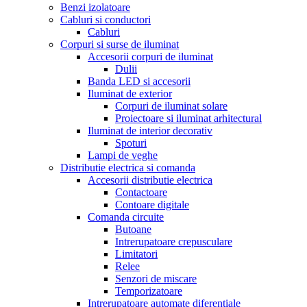
Benzi izolatoare
Cabluri si conductori
Cabluri
Corpuri si surse de iluminat
Accesorii corpuri de iluminat
Dulii
Banda LED si accesorii
Iluminat de exterior
Corpuri de iluminat solare
Proiectoare si iluminat arhitectural
Iluminat de interior decorativ
Spoturi
Lampi de veghe
Distributie electrica si comanda
Accesorii distributie electrica
Contactoare
Contoare digitale
Comanda circuite
Butoane
Intrerupatoare crepusculare
Limitatori
Relee
Senzori de miscare
Temporizatoare
Intrerupatoare automate diferentiale