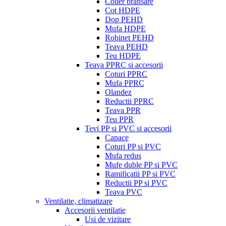
Colier bransare
Cot HDPE
Dop PEHD
Mufa HDPE
Robinet PEHD
Teava PEHD
Teu HDPE
Teava PPRC si accesorii
Coturi PPRC
Mufa PPRC
Olandez
Reductii PPRC
Teava PPR
Teu PPR
Tevi PP si PVC si accesorii
Capace
Coturi PP si PVC
Mufa redus
Mufe duble PP si PVC
Ramificatii PP si PVC
Reductii PP si PVC
Teava PVC
Ventilatie, climatizare
Accesorii ventilatie
Usi de vizitare