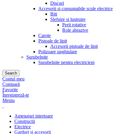
Discuri
Accesorii si consumabile scule electrice
Biti
Slefuire si lustruire
Perii rotative
Role abrazive
Carote
Pistoale de lipit
Accesorii pistoale de lipit
Polizoare unghiulare
Surubelnite
Surubelnite pentru electricieni
Search
Contul meu
Compară
Favorite
Înregistreză-te
Meniu
Amenajari interioare
Constructii
Electrice
Garduri si accesorii