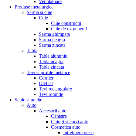
Ventilatoare
Produse metalurgice
Sarma si cuie
Cuie
Cuie constructii
Cuie de uz general
Sarma ghimpata
Sarma neagra
Sarma zincata
Tabla
Tabla aluminiu
Tabla neagra
Tabla zincata
Tevi si profile metalice
Cornier
Otel lat
Tevi rectangulare
Tevi rotunde
Scule si unelte
Auto
Accesorii auto
Canistre
Chingi si corzi auto
Cosmetica auto
Intretinere piese