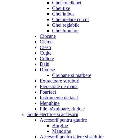
Chei cu clichet
Chei fixe
Chei imbus
Chei inelare cu cot
Chei reglabile
Chei tubulare
Ciocane
Cleme
Clesti
Cuțite
Cuttere
Dalti
Diverse
Creioane si markere
Extractoare suruburi
Fierastraie de mana
Foarfeci
Instrumente de taiat
Menghine
Pile, răzuitoare, rindele
Scule electrice si accesorii
Accesorii pentru gaurire
Burghie
Mandrine
Accesorii pentru taiere si slefuire