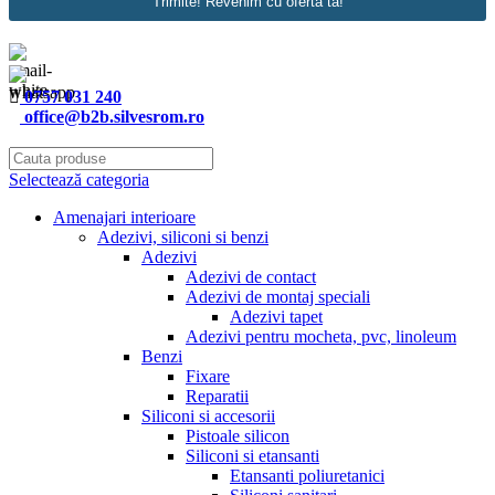
Trimite! Revenim cu oferta ta!
0757 031 240
office@b2b.silvesrom.ro
Selectează categoria
Amenajari interioare
Adezivi, siliconi si benzi
Adezivi
Adezivi de contact
Adezivi de montaj speciali
Adezivi tapet
Adezivi pentru mocheta, pvc, linoleum
Benzi
Fixare
Reparatii
Siliconi si accesorii
Pistoale silicon
Siliconi si etansanti
Etansanti poliuretanici