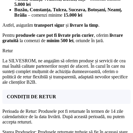
5.000 lei
Buzău, Constanța, Tulcea, Suceava, Botoșani, Neamț,
Brăila
– comenzi minime
15.000 lei
Astfel, asigurăm
transport sigur
și
livrare la timp
.
Pentru
produsele care pot fi livrate prin curier
, oferim
livrare
gratuită
la comenzi de
minim 500 lei
, oriunde în țară.
Retur
La SILVESROM, ne angajăm să oferim produse și servicii de cea
mai înaltă calitate partenerilor noștri de afaceri. În cazul în care nu
sunteți complet mulțumit de achiziția dumneavoastră, oferim o
politică de retur flexibilă și transparentă, adaptată nevoilor specifice
ale clienților B2B.
CONDIȚII DE RETUR
Perioada de Retur: Produsele pot fi returnate în termen de 14 zile
calendaristice de la data livrării. După această perioadă, nu putem
accepta retururi.
Starea Produselor: Produsele returnate trebuie să fie în aceeași stare