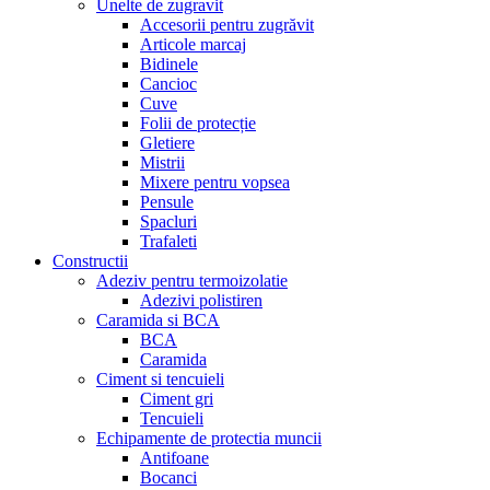
Unelte de zugravit
Accesorii pentru zugrăvit
Articole marcaj
Bidinele
Cancioc
Cuve
Folii de protecție
Gletiere
Mistrii
Mixere pentru vopsea
Pensule
Spacluri
Trafaleti
Constructii
Adeziv pentru termoizolatie
Adezivi polistiren
Caramida si BCA
BCA
Caramida
Ciment si tencuieli
Ciment gri
Tencuieli
Echipamente de protectia muncii
Antifoane
Bocanci