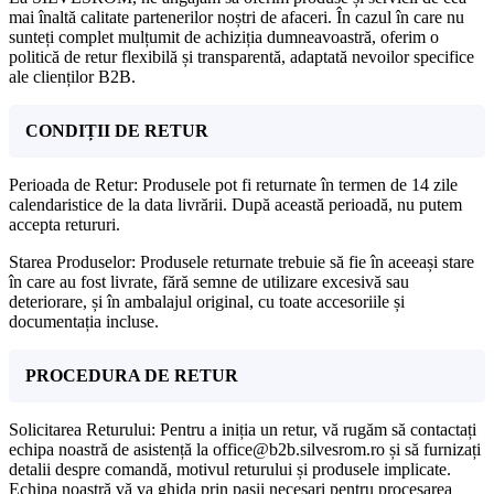
mai înaltă calitate partenerilor noștri de afaceri. În cazul în care nu
sunteți complet mulțumit de achiziția dumneavoastră, oferim o
politică de retur flexibilă și transparentă, adaptată nevoilor specifice
ale clienților B2B.
CONDIȚII DE RETUR
Perioada de Retur: Produsele pot fi returnate în termen de 14 zile
calendaristice de la data livrării. După această perioadă, nu putem
accepta retururi.
Starea Produselor: Produsele returnate trebuie să fie în aceeași stare
în care au fost livrate, fără semne de utilizare excesivă sau
deteriorare, și în ambalajul original, cu toate accesoriile și
documentația incluse.
PROCEDURA DE RETUR
Solicitarea Returului: Pentru a iniția un retur, vă rugăm să contactați
echipa noastră de asistență la office@b2b.silvesrom.ro și să furnizați
detalii despre comandă, motivul returului și produsele implicate.
Echipa noastră vă va ghida prin pașii necesari pentru procesarea