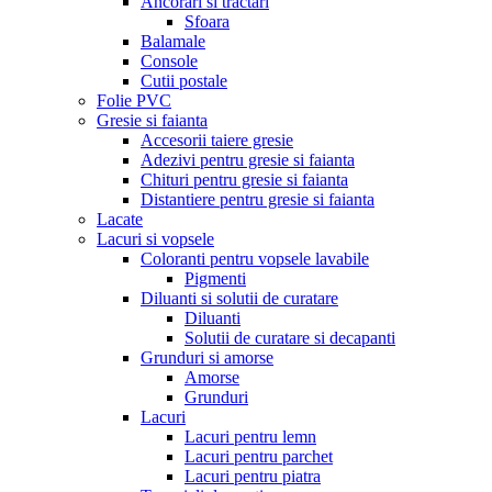
Ancorari si tractari
Sfoara
Balamale
Console
Cutii postale
Folie PVC
Gresie si faianta
Accesorii taiere gresie
Adezivi pentru gresie si faianta
Chituri pentru gresie si faianta
Distantiere pentru gresie si faianta
Lacate
Lacuri si vopsele
Coloranti pentru vopsele lavabile
Pigmenti
Diluanti si solutii de curatare
Diluanti
Solutii de curatare si decapanti
Grunduri si amorse
Amorse
Grunduri
Lacuri
Lacuri pentru lemn
Lacuri pentru parchet
Lacuri pentru piatra