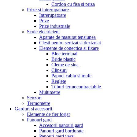
Cordon cu fisa si priza
Prize si intrerupatoare
Intrerupatoare
Prize
Prize industriale
Scule electricieni
Aparate de masurat tensiunea
Clesti pentru sertizat si dezizolat
Elemente de conectica si fixare
Bloc terminal
Bride plastic
Cleme de sina
Clipsuri
Papuci cablu si mufe
Reglete
Tuburi termocontractabile
Multimetre
Senzori
Termometre
Garduri si accesorii
Elemente de fier forjat
Panouri gard
Accesorii panouri gard
Panouri gard bordurate
Panouri gard verzi