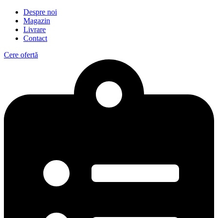
Despre noi
Magazin
Livrare
Contact
Cere ofertă