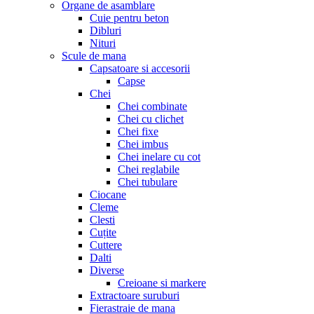
Organe de asamblare
Cuie pentru beton
Dibluri
Nituri
Scule de mana
Capsatoare si accesorii
Capse
Chei
Chei combinate
Chei cu clichet
Chei fixe
Chei imbus
Chei inelare cu cot
Chei reglabile
Chei tubulare
Ciocane
Cleme
Clesti
Cuțite
Cuttere
Dalti
Diverse
Creioane si markere
Extractoare suruburi
Fierastraie de mana