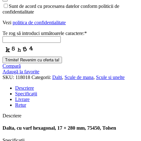
Sunt de acord cu procesarea datelor conform politicii de
confidentialitate
Vezi
politica de confidentialitate
Te rog să introduci următoarele caractere:
*
Email
*
Trimite! Revenim cu oferta ta!
Compară
Adaugă la favorite
SKU:
118018
Categorii:
Dalti
,
Scule de mana
,
Scule si unelte
Descriere
Specificații
Livrare
Retur
Descriere
Dalta, cu varf hexagonal, 17 × 280 mm, 75450, Tolsen
Specificații