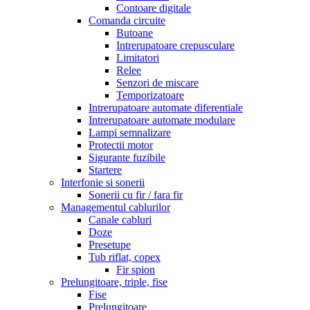
Contoare digitale
Comanda circuite
Butoane
Intrerupatoare crepusculare
Limitatori
Relee
Senzori de miscare
Temporizatoare
Intrerupatoare automate diferentiale
Intrerupatoare automate modulare
Lampi semnalizare
Protectii motor
Sigurante fuzibile
Startere
Interfonie si sonerii
Sonerii cu fir / fara fir
Managementul cablurilor
Canale cabluri
Doze
Presetupe
Tub riflat, copex
Fir spion
Prelungitoare, triple, fise
Fise
Prelungitoare