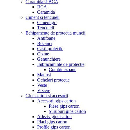
Caramida si BCA
BCA
Caramida
Ciment si tencuieli
Ciment gri
Tencuieli
Echipamente de protectia muncii
Antifoane
Bocanci
Casti protectie
Cizme
Genunchiere
Imbracaminte de protectie
Combinezoane
Manusi
Ochelari protectie
Veste
Viziere
Gips carton si accesorii
Accesorii gips carton
Piese gips carton
Suruburi gips carton
Adeziv gips carton
Placi gips carton
Profile gips carton