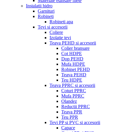
Materiale etansare filete
Instalatii hidro
Garnituri
Robineti
Robineti apa
Tevi si accesorii
Coliere
Izolatie tevi
Teava PEHD si accesorii
Colier bransare
Cot HDPE
Dop PEHD
Mufa HDPE
Robinet PEHD
Teava PEHD
Teu HDPE
Teava PPRC si accesorii
Coturi PPRC
Mufa PPRC
Olandez
Reductii PPRC
Teava PPR
Teu PPR
Tevi PP si PVC si accesorii
Capace