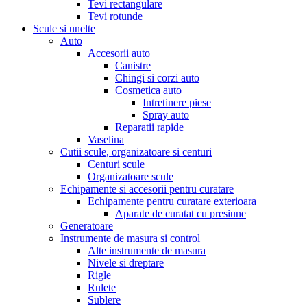
Tevi rectangulare
Tevi rotunde
Scule si unelte
Auto
Accesorii auto
Canistre
Chingi si corzi auto
Cosmetica auto
Intretinere piese
Spray auto
Reparatii rapide
Vaselina
Cutii scule, organizatoare si centuri
Centuri scule
Organizatoare scule
Echipamente si accesorii pentru curatare
Echipamente pentru curatare exterioara
Aparate de curatat cu presiune
Generatoare
Instrumente de masura si control
Alte instrumente de masura
Nivele si dreptare
Rigle
Rulete
Sublere