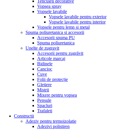
Tencuieli decorative
Vopsea spray
Vopsele lavabile
Vopsele lavabile pentru exterior
Vopsele lavabile pentru interior
Vopsele pentru lemn si metal
Spuma poliuretanica si accesorii
Accesorii spuma PU
Spuma poliuretanica
Unelte de zugravit
Accesorii pentru zugrăvit
Articole marcaj
Bidinele
Cancioc
Cuve
Folii de protecție
Gletiere
Mistrii
Mixere pentru vopsea
Pensule
Spacluri
Trafaleti
Constructii
Adeziv pentru termoizolatie
Adezivi polistiren