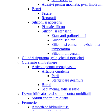
Adezivi pentru mocheta, pvc, linoleum
Benzi
Fixare
Reparatii
Siliconi si accesorii
Pistoale silicon
Siliconi si etansanti
Etansanti poliuretanici
Siliconi sanitari
Siliconi si etansanti rezistenti la
temperatura
Siliconi universali
Cilindri siguranta, yale, chei si port chei
Curatenie si intretinere
Articole pentru menaj casnic
Articole curatenie
Perii
Stergatoare geamuri
Bureti
Saci menaj, folie si rafie
Dezumidificatoare si solutii contra umiditatii
Solutii contra umiditatii
Feronerie
Amortizor hidraulic usa