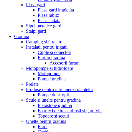
Plasa gard
Plasa gard impletita
Plasa rabitz
Plasa sudata
Sipci metalice gard
Stalpi gard
Gradina
Camping si Gratare
Instalatii pentru irigatii
Cuple si conectori
Furtun gradina
Accesorii furtun
Motopompe si hidrofoare
Motopompe
Pompe gradina
Prelate
Produse pentru intretinerea plantelor
Pompe de stropit
Scule si unelte pentru gradina
Fierastraie gradina
Foarfeci de tuns arbusti si gard viu
Topoare și securi
Unelte pentru gradina
Furci
Greble