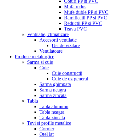
Coturi PP si PVC
Mufa redus
Mufe duble PP si PVC
Ramificatii PP si PVC
Reductii PP si PVC
Teava PVC
Ventilatie, climatizare
Accesorii ventilatie
Usi de vizitare
Ventilatoare
Produse metalurgice
Sarma si cuie
Cuie
Cuie constructii
Cuie de uz general
Sarma ghimpata
Sarma neagra
Sarma zincata
Tabla
Tabla aluminiu
Tabla neagra
Tabla zincata
Tevi si profile metalice
Cornier
Otel lat