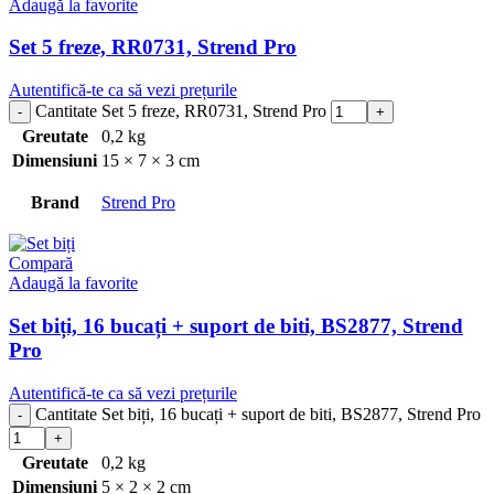
Adaugă la favorite
Set 5 freze, RR0731, Strend Pro
Autentifică-te ca să vezi prețurile
Cantitate Set 5 freze, RR0731, Strend Pro
Greutate
0,2 kg
Dimensiuni
15 × 7 × 3 cm
Brand
Strend Pro
Compară
Adaugă la favorite
Set biți, 16 bucați + suport de biti, BS2877, Strend
Pro
Autentifică-te ca să vezi prețurile
Cantitate Set biți, 16 bucați + suport de biti, BS2877, Strend Pro
Greutate
0,2 kg
Dimensiuni
5 × 2 × 2 cm