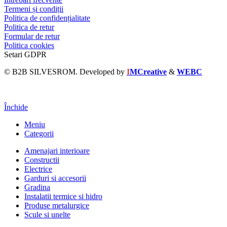
Termeni și condiții
Politica de confidențialitate
Politica de retur
Formular de retur
Politica cookies
Setari GDPR
© B2B SILVESROM. Developed by
I
MCreative
&
WEBC
Închide
Meniu
Categorii
Amenajari interioare
Constructii
Electrice
Garduri si accesorii
Gradina
Instalatii termice si hidro
Produse metalurgice
Scule si unelte