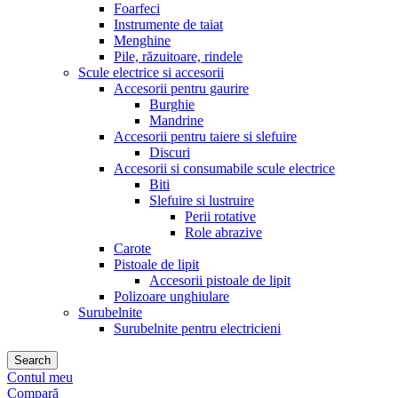
Foarfeci
Instrumente de taiat
Menghine
Pile, răzuitoare, rindele
Scule electrice si accesorii
Accesorii pentru gaurire
Burghie
Mandrine
Accesorii pentru taiere si slefuire
Discuri
Accesorii si consumabile scule electrice
Biti
Slefuire si lustruire
Perii rotative
Role abrazive
Carote
Pistoale de lipit
Accesorii pistoale de lipit
Polizoare unghiulare
Surubelnite
Surubelnite pentru electricieni
Search
Contul meu
Compară