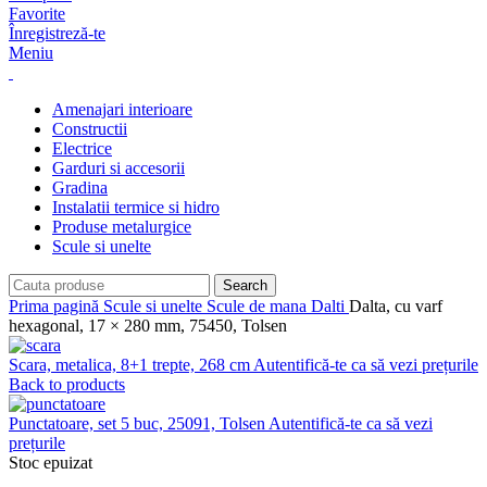
Favorite
Înregistreză-te
Meniu
Amenajari interioare
Constructii
Electrice
Garduri si accesorii
Gradina
Instalatii termice si hidro
Produse metalurgice
Scule si unelte
Search
Prima pagină
Scule si unelte
Scule de mana
Dalti
Dalta, cu varf
hexagonal, 17 × 280 mm, 75450, Tolsen
Scara, metalica, 8+1 trepte, 268 cm
Autentifică-te ca să vezi prețurile
Back to products
Punctatoare, set 5 buc, 25091, Tolsen
Autentifică-te ca să vezi
prețurile
Stoc epuizat