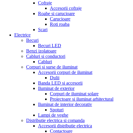
Cofraje
Accesorii cofraje
Roabe si carucioare
Carucioare
Roti roaba
Scari
Electrice
Becuri
Becuri LED
Benzi izolatoare
Cabluri si conductori
Cabluri
Corpuri si surse de iluminat
Accesorii corpuri de iluminat
Dulii
Banda LED si accesorii
Iluminat de exterior
Corpuri de iluminat solare
Proiectoare si iluminat arhitectural
Iluminat de interior decorativ
Spoturi
Lampi de veghe
Distributie electrica si comanda
Accesorii distributie electrica
Contactoare