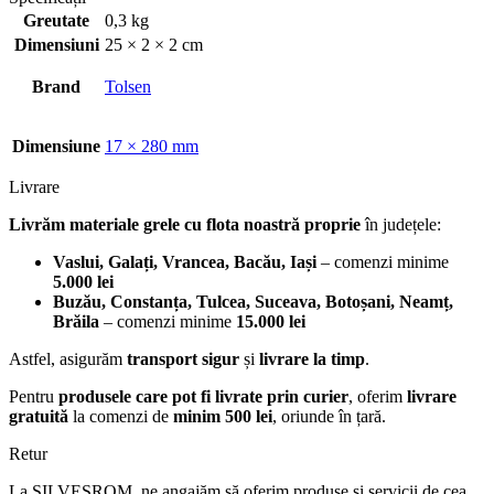
Greutate
0,3 kg
Dimensiuni
25 × 2 × 2 cm
Brand
Tolsen
Dimensiune
17 × 280 mm
Livrare
Livrăm materiale grele cu flota noastră proprie
în județele:
Vaslui, Galați, Vrancea, Bacău, Iași
– comenzi minime
5.000 lei
Buzău, Constanța, Tulcea, Suceava, Botoșani, Neamț,
Brăila
– comenzi minime
15.000 lei
Astfel, asigurăm
transport sigur
și
livrare la timp
.
Pentru
produsele care pot fi livrate prin curier
, oferim
livrare
gratuită
la comenzi de
minim 500 lei
, oriunde în țară.
Retur
La SILVESROM, ne angajăm să oferim produse și servicii de cea