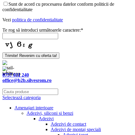
Sunt de acord cu procesarea datelor conform politicii de
confidentialitate
Vezi
politica de confidentialitate
Te rog să introduci următoarele caractere:
*
Trimite! Revenim cu oferta ta!
0757 031 240
office@b2b.silvesrom.ro
Selectează categoria
Amenajari interioare
Adezivi, siliconi si benzi
Adezivi
Adezivi de contact
Adezivi de montaj speciali
Adezivi tapet