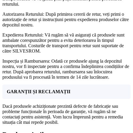
returului.
Autorizarea Returului: După primirea cererii de retur, veți primi o
autorizație de retur și instrucțiuni pentru expedierea produselor către
depozitul nostru.
Expedierea Returului: Vă rugăm să vă asigurați că produsele sunt
ambalate corespunzător pentru a evita deteriorarea în timpul
transportului. Costurile de transport pentru retur sunt suportate de
către SILVESROM.
Inspecția și Rambursarea: Odată ce produsele ajung la depozitul
nostru, vor fi inspectate pentru a confirma îndeplinirea condițiilor de
retur. După aprobarea returului, rambursarea sau înlocuirea
produsului va fi procesată în termen de 14 zile lucrătoare.
GARANȚII ȘI RECLAMAȚII
Dacă produsele achiziționate prezintă defecte de fabricație sau
probleme funcționale în perioada de garanție, vă rugăm să ne
contactați pentru asistență. Vom lucra împreună pentru a remedia
situația cât mai repede posibil.