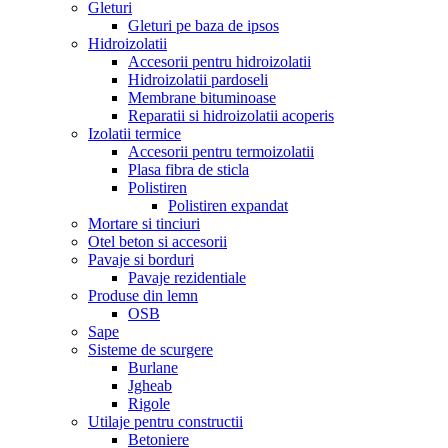
Gleturi
Gleturi pe baza de ipsos
Hidroizolatii
Accesorii pentru hidroizolatii
Hidroizolatii pardoseli
Membrane bituminoase
Reparatii si hidroizolatii acoperis
Izolatii termice
Accesorii pentru termoizolatii
Plasa fibra de sticla
Polistiren
Polistiren expandat
Mortare si tinciuri
Otel beton si accesorii
Pavaje si borduri
Pavaje rezidentiale
Produse din lemn
OSB
Sape
Sisteme de scurgere
Burlane
Jgheab
Rigole
Utilaje pentru constructii
Betoniere