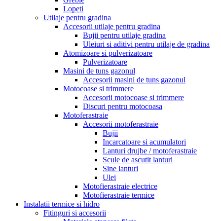
Lopeti
Utilaje pentru gradina
Accesorii utilaje pentru gradina
Bujii pentru utilaje gradina
Uleiuri si aditivi pentru utilaje de gradina
Atomizoare si pulverizatoare
Pulverizatoare
Masini de tuns gazonul
Accesorii masini de tuns gazonul
Motocoase si trimmere
Accesorii motocoase si trimmere
Discuri pentru motocoasa
Motoferastraie
Accesorii motoferastraie
Bujii
Incarcatoare si acumulatori
Lanturi drujbe / motoferastraie
Scule de ascutit lanturi
Sine lanturi
Ulei
Motofierastraie electrice
Motofierastraie termice
Instalatii termice si hidro
Fitinguri si accesorii