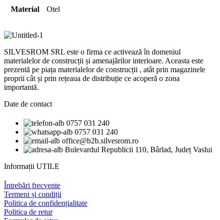
Material
Otel
SILVESROM SRL este o firma ce activează în domeniul
materialelor de construcții și amenajărilor interioare. Aceasta este
prezentă pe piața materialelor de construcții , atât prin magazinele
proprii cât și prin rețeaua de distribuție ce acoperă o zona
importantă.
Date de contact
0757 031 240
0757 031 240
office@b2b.silvesrom.ro
Bulevardul Republicii 110, Bârlad, Județ Vaslui
Informații UTILE
Întrebări frecvente
Termeni și condiții
Politica de confidențialitate
Politica de retur