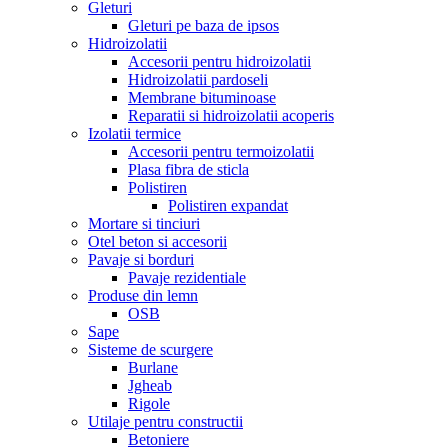
Gleturi
Gleturi pe baza de ipsos
Hidroizolatii
Accesorii pentru hidroizolatii
Hidroizolatii pardoseli
Membrane bituminoase
Reparatii si hidroizolatii acoperis
Izolatii termice
Accesorii pentru termoizolatii
Plasa fibra de sticla
Polistiren
Polistiren expandat
Mortare si tinciuri
Otel beton si accesorii
Pavaje si borduri
Pavaje rezidentiale
Produse din lemn
OSB
Sape
Sisteme de scurgere
Burlane
Jgheab
Rigole
Utilaje pentru constructii
Betoniere