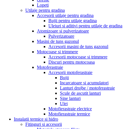
Lopeti
Utilaje pentru gradina
Accesorii utilaje pentru gradina
Bujii pentru utilaje gradina
Uleiuri si aditivi pentru utilaje de gradina
Atomizoare si pulverizatoare
Pulverizatoare
Masini de tuns gazonul
Accesorii masini de tuns gazonul
Motocoase si trimmere
Accesorii motocoase si trimmere
Discuri pentru motocoasa
Motoferastraie
Accesorii motoferastraie
Bujii
Incarcatoare si acumulatori
Lanturi drujbe / motoferastraie
Scule de ascutit lanturi
Sine lanturi
Ulei
Motofierastraie electrice
Motofierastraie termice
Instalatii termice si hidro
Fitinguri si accesorii