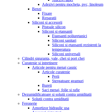
Adezivi pentru mocheta, pvc, linoleum
Benzi
Fixare
Reparatii
Siliconi si accesorii
Pistoale silicon
Siliconi si etansanti
Etansanti poliuretanici
Siliconi sanitari
Siliconi si etansanti rezistenti la
temperatura
Siliconi universali
Cilindri siguranta, yale, chei si port chei
Curatenie si intretinere
Articole pentru menaj casnic
Articole curatenie
Perii
Stergatoare geamuri
Bureti
Saci menaj, folie si rafie
Dezumidificatoare si solutii contra umiditatii
Solutii contra umiditatii
Feronerie
Amortizor hidraulic usa