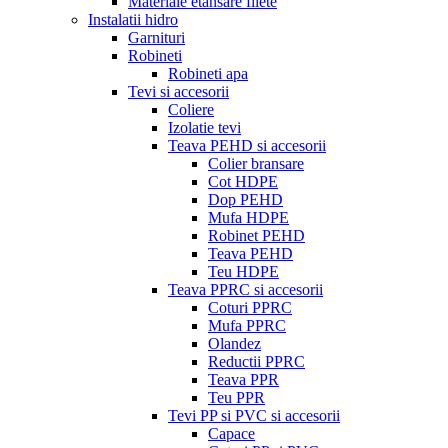
Materiale etansare filete
Instalatii hidro
Garnituri
Robineti
Robineti apa
Tevi si accesorii
Coliere
Izolatie tevi
Teava PEHD si accesorii
Colier bransare
Cot HDPE
Dop PEHD
Mufa HDPE
Robinet PEHD
Teava PEHD
Teu HDPE
Teava PPRC si accesorii
Coturi PPRC
Mufa PPRC
Olandez
Reductii PPRC
Teava PPR
Teu PPR
Tevi PP si PVC si accesorii
Capace