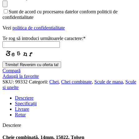
Sunt de acord cu procesarea datelor conform politicii de
confidentialitate
Vezi
politica de confidentialitate
Te rog să introduci următoarele caractere:
*
Email
Trimite! Revenim cu oferta ta!
Address
*
Compară
Adaugă la favorite
SKU:
99332
Categorii:
Chei
,
Chei combinate
,
Scule de mana
,
Scule
si unelte
Descriere
Specificații
Livrare
Retur
Descriere
Cheie combinată, 14mm, 15022, Tolsen