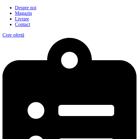
Despre noi
Magazin
Livrare
Contact
Cere ofertă