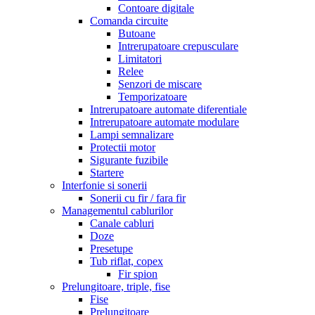
Contoare digitale
Comanda circuite
Butoane
Intrerupatoare crepusculare
Limitatori
Relee
Senzori de miscare
Temporizatoare
Intrerupatoare automate diferentiale
Intrerupatoare automate modulare
Lampi semnalizare
Protectii motor
Sigurante fuzibile
Startere
Interfonie si sonerii
Sonerii cu fir / fara fir
Managementul cablurilor
Canale cabluri
Doze
Presetupe
Tub riflat, copex
Fir spion
Prelungitoare, triple, fise
Fise
Prelungitoare