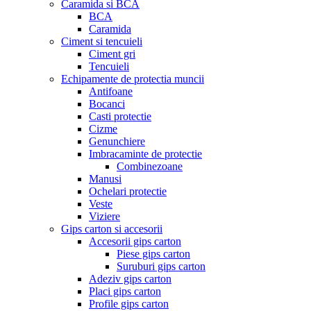
Caramida si BCA
BCA
Caramida
Ciment si tencuieli
Ciment gri
Tencuieli
Echipamente de protectia muncii
Antifoane
Bocanci
Casti protectie
Cizme
Genunchiere
Imbracaminte de protectie
Combinezoane
Manusi
Ochelari protectie
Veste
Viziere
Gips carton si accesorii
Accesorii gips carton
Piese gips carton
Suruburi gips carton
Adeziv gips carton
Placi gips carton
Profile gips carton