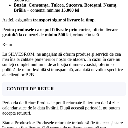
Buzău, Constanța, Tulcea, Suceava, Botoșani, Neamț,
Brăila
– comenzi minime
15.000 lei
Astfel, asigurăm
transport sigur
și
livrare la timp
.
Pentru
produsele care pot fi livrate prin curier
, oferim
livrare
gratuită
la comenzi de
minim 500 lei
, oriunde în țară.
Retur
La SILVESROM, ne angajăm să oferim produse și servicii de cea
mai înaltă calitate partenerilor noștri de afaceri. În cazul în care nu
sunteți complet mulțumit de achiziția dumneavoastră, oferim o
politică de retur flexibilă și transparentă, adaptată nevoilor specifice
ale clienților B2B.
CONDIȚII DE RETUR
Perioada de Retur: Produsele pot fi returnate în termen de 14 zile
calendaristice de la data livrării. După această perioadă, nu putem
accepta retururi.
Starea Produselor: Produsele returnate trebuie să fie în aceeași stare
în care au fost livrate, fără semne de utilizare excesivă sau