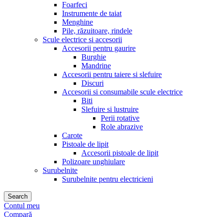
Foarfeci
Instrumente de taiat
Menghine
Pile, răzuitoare, rindele
Scule electrice si accesorii
Accesorii pentru gaurire
Burghie
Mandrine
Accesorii pentru taiere si slefuire
Discuri
Accesorii si consumabile scule electrice
Biti
Slefuire si lustruire
Perii rotative
Role abrazive
Carote
Pistoale de lipit
Accesorii pistoale de lipit
Polizoare unghiulare
Surubelnite
Surubelnite pentru electricieni
Search
Contul meu
Compară