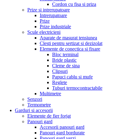
Cordon cu fisa si priza
Prize si intrerupatoare
Intrerupatoare
Prize
Prize industriale
Scule electricieni
Aparate de masurat tensiunea
Clesti pentru sertizat si dezizolat
Elemente de conectica si fixare
Bloc terminal
Bride plastic
Cleme de sina
Clipsuri
Papuci cablu si mufe
Reglete
Tuburi termocontractabile
Multimetre
Senzori
Termometre
Garduri si accesorii
Elemente de fier forjat
Panouri gard
Accesorii panouri gard
Panouri gard bordurate
Panouri gard verzi