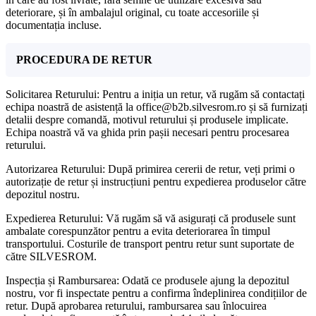
deteriorare, și în ambalajul original, cu toate accesoriile și
documentația incluse.
PROCEDURA DE RETUR
Solicitarea Returului: Pentru a iniția un retur, vă rugăm să contactați
echipa noastră de asistență la office@b2b.silvesrom.ro și să furnizați
detalii despre comandă, motivul returului și produsele implicate.
Echipa noastră vă va ghida prin pașii necesari pentru procesarea
returului.
Autorizarea Returului: După primirea cererii de retur, veți primi o
autorizație de retur și instrucțiuni pentru expedierea produselor către
depozitul nostru.
Expedierea Returului: Vă rugăm să vă asigurați că produsele sunt
ambalate corespunzător pentru a evita deteriorarea în timpul
transportului. Costurile de transport pentru retur sunt suportate de
către SILVESROM.
Inspecția și Rambursarea: Odată ce produsele ajung la depozitul
nostru, vor fi inspectate pentru a confirma îndeplinirea condițiilor de
retur. După aprobarea returului, rambursarea sau înlocuirea