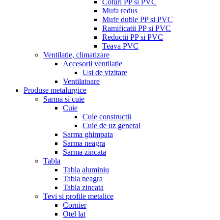
Coturi PP si PVC
Mufa redus
Mufe duble PP si PVC
Ramificatii PP si PVC
Reductii PP si PVC
Teava PVC
Ventilatie, climatizare
Accesorii ventilatie
Usi de vizitare
Ventilatoare
Produse metalurgice
Sarma si cuie
Cuie
Cuie constructii
Cuie de uz general
Sarma ghimpata
Sarma neagra
Sarma zincata
Tabla
Tabla aluminiu
Tabla neagra
Tabla zincata
Tevi si profile metalice
Cornier
Otel lat