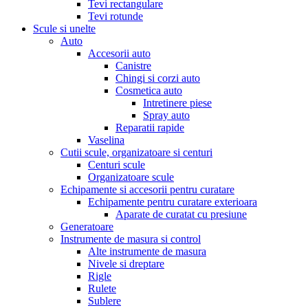
Tevi rectangulare
Tevi rotunde
Scule si unelte
Auto
Accesorii auto
Canistre
Chingi si corzi auto
Cosmetica auto
Intretinere piese
Spray auto
Reparatii rapide
Vaselina
Cutii scule, organizatoare si centuri
Centuri scule
Organizatoare scule
Echipamente si accesorii pentru curatare
Echipamente pentru curatare exterioara
Aparate de curatat cu presiune
Generatoare
Instrumente de masura si control
Alte instrumente de masura
Nivele si dreptare
Rigle
Rulete
Sublere