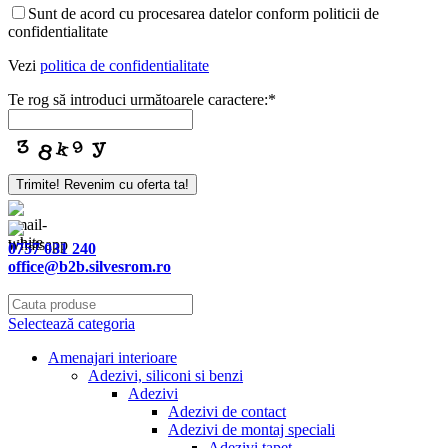
Sunt de acord cu procesarea datelor conform politicii de
confidentialitate
Vezi
politica de confidentialitate
Te rog să introduci următoarele caractere:
*
Trimite! Revenim cu oferta ta!
0757 031 240
office@b2b.silvesrom.ro
Selectează categoria
Amenajari interioare
Adezivi, siliconi si benzi
Adezivi
Adezivi de contact
Adezivi de montaj speciali
Adezivi tapet