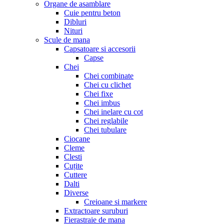
Organe de asamblare
Cuie pentru beton
Dibluri
Nituri
Scule de mana
Capsatoare si accesorii
Capse
Chei
Chei combinate
Chei cu clichet
Chei fixe
Chei imbus
Chei inelare cu cot
Chei reglabile
Chei tubulare
Ciocane
Cleme
Clesti
Cuțite
Cuttere
Dalti
Diverse
Creioane si markere
Extractoare suruburi
Fierastraie de mana