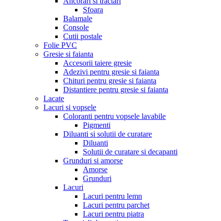
Ancorari si tractari
Sfoara
Balamale
Console
Cutii postale
Folie PVC
Gresie si faianta
Accesorii taiere gresie
Adezivi pentru gresie si faianta
Chituri pentru gresie si faianta
Distantiere pentru gresie si faianta
Lacate
Lacuri si vopsele
Coloranti pentru vopsele lavabile
Pigmenti
Diluanti si solutii de curatare
Diluanti
Solutii de curatare si decapanti
Grunduri si amorse
Amorse
Grunduri
Lacuri
Lacuri pentru lemn
Lacuri pentru parchet
Lacuri pentru piatra