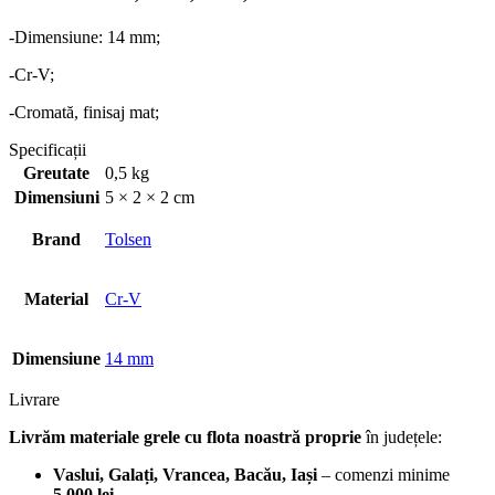
-Dimensiune: 14 mm;
-Cr-V;
-Cromată, finisaj mat;
Specificații
Greutate
0,5 kg
Dimensiuni
5 × 2 × 2 cm
Brand
Tolsen
Material
Cr-V
Dimensiune
14 mm
Livrare
Livrăm materiale grele cu flota noastră proprie
în județele:
Vaslui, Galați, Vrancea, Bacău, Iași
– comenzi minime
5.000 lei