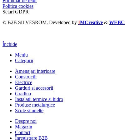
Formular de retur
Politica cookies
Setari GDPR
© B2B SILVESROM. Developed by
I
MCreative
&
WEBC
Închide
Meniu
Categorii
Amenajari interioare
Constructii
Electrice
Garduri si accesorii
Gradina
Instalatii termice si hidro
Produse metalurgice
Scule si unelte
Despre noi
Magazin
Contact
Înregistrare B2B