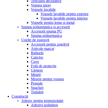
Tencuieli decorative
Vopsea spray
Vopsele lavabile
Vopsele lavabile pentru exterior
Vopsele lavabile pentru interior
Vopsele pentru lemn si metal
Spuma poliuretanica si accesorii
Accesorii spuma PU
Spuma poliuretanica
Unelte de zugravit
Accesorii pentru zugrăvit
Articole marcaj
Bidinele
Cancioc
Cuve
Folii de protecție
Gletiere
Mistrii
Mixere pentru vopsea
Pensule
Spacluri
Trafaleti
Constructii
Adeziv pentru termoizolatie
Adezivi polistiren