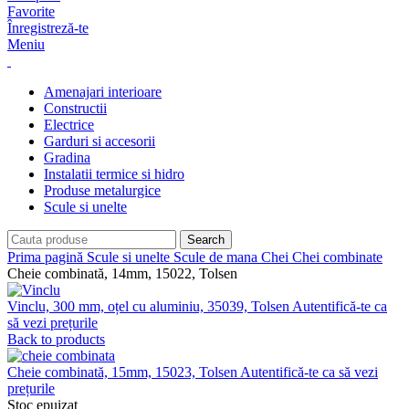
Favorite
Înregistreză-te
Meniu
Amenajari interioare
Constructii
Electrice
Garduri si accesorii
Gradina
Instalatii termice si hidro
Produse metalurgice
Scule si unelte
Search
Prima pagină
Scule si unelte
Scule de mana
Chei
Chei combinate
Cheie combinată, 14mm, 15022, Tolsen
Vinclu, 300 mm, oțel cu aluminiu, 35039, Tolsen
Autentifică-te ca
să vezi prețurile
Back to products
Cheie combinată, 15mm, 15023, Tolsen
Autentifică-te ca să vezi
prețurile
Stoc epuizat