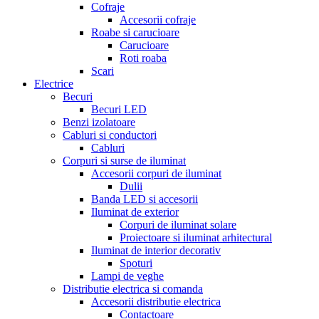
Cofraje
Accesorii cofraje
Roabe si carucioare
Carucioare
Roti roaba
Scari
Electrice
Becuri
Becuri LED
Benzi izolatoare
Cabluri si conductori
Cabluri
Corpuri si surse de iluminat
Accesorii corpuri de iluminat
Dulii
Banda LED si accesorii
Iluminat de exterior
Corpuri de iluminat solare
Proiectoare si iluminat arhitectural
Iluminat de interior decorativ
Spoturi
Lampi de veghe
Distributie electrica si comanda
Accesorii distributie electrica
Contactoare