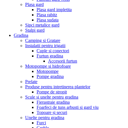
Plasa gard
Plasa gard impletita
Plasa rabitz
Plasa sudata
Sipci metalice gard
Stalpi gard
Gradina
Camping si Gratare
Instalatii pentru irigatii
Cuple si conectori
Furtun gradina
Accesorii furtun
Motopompe si hidrofoare
Motopompe
Pompe gradina
Prelate
Produse pentru intretinerea plantelor
Pompe de stropit
Scule si unelte pentru gradina
Fierastraie gradina
Foarfeci de tuns arbusti si gard viu
Topoare și securi
Unelte pentru gradina
Furci
Greble